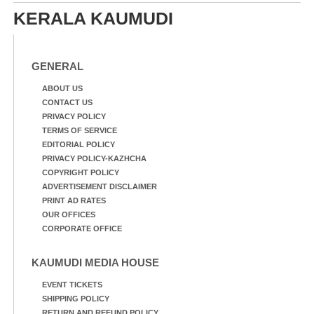
സമീപം പ്രവർത്തിക്കു
കാഴ്ച.രക്ഷാപ്രവർത്തന
KERALA KAUMUDI
ആറന്മുള തട്ടുകട കഴുകി
ത്തിന് ഓച്ചിറ അഴിക്കലിൽ
വൃത്തിയാക്കുന്നു.
നിന്ന്എത്തിച്ച ബോട്ടും.
GENERAL
ABOUT US
CONTACT US
PRIVACY POLICY
TERMS OF SERVICE
EDITORIAL POLICY
PRIVACY POLICY-KAZHCHA
COPYRIGHT POLICY
ADVERTISEMENT DISCLAIMER
PRINT AD RATES
OUR OFFICES
CORPORATE OFFICE
KAUMUDI MEDIA HOUSE
EVENT TICKETS
SHIPPING POLICY
RETURN AND REFUND POLICY