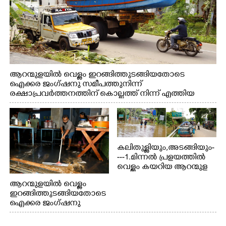
ആറന്മുളയിൽ വെള്ളം ഇറങ്ങിത്തുടങ്ങിയതോടെ
ഐക്കര ജംഗ്ഷനു സമീപത്തുനിന്ന്
രക്ഷാപ്രവർത്തനത്തിന് കൊല്ലത്ത് നിന്ന് എത്തിയ
ബോട്ടുകൾ തിരികെക്കൊണ്ടുപോകുന്നു.
കലിതുള്ളിയും,അടങ്ങിയും-
---1.മിന്നൽ പ്രളയത്തിൽ
വെള്ളം കയറിയ ആറന്മുള
പെട്രോൾ പമ്പിന്
ആറന്മുളയിൽ വെള്ളം
സമീപത്തെ റോ‌ഡ് രണ്ടാം
ഇറങ്ങിത്തുടങ്ങിയതോടെ
തീയതിയിലെ
ഐക്കര ജംഗ്ഷനു
കാഴ്ച.2.വെള്ളം
സമീപം ആറന്മുള
ഇറങ്ങിപ്പോൾ
കിടങ്ങന്നൂർ റോഡിന്
ഇന്നലെത്തെ