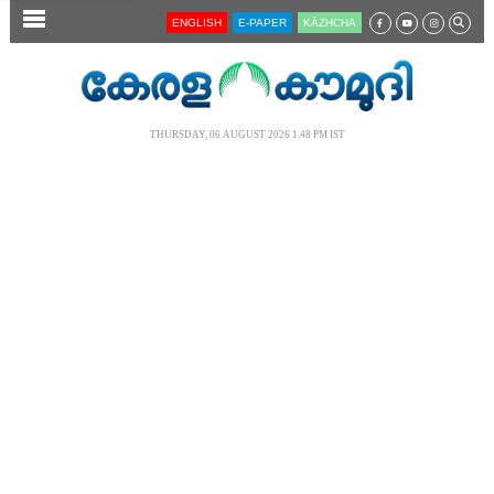
SECTIONS
ENGLISH
E-PAPER
KĀZHCHA
HOME
LATEST
THURSDAY, 06 AUGUST 2026 1.48 PM IST
AUDIO
NOTIFIED NEWS
POLL
KERALA
LOCAL
NEWS 360
CASE DIARY