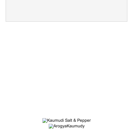
×
Share this link
Copy Link