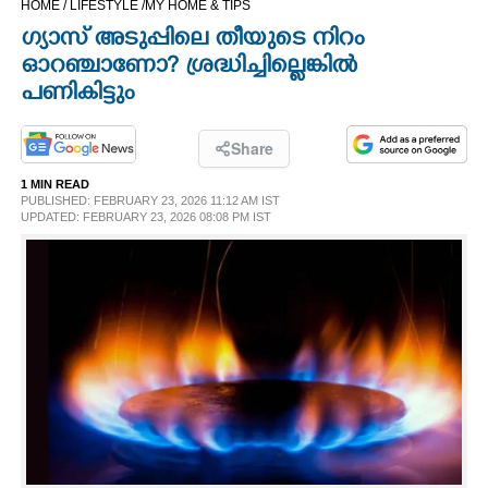
HOME /
LIFESTYLE /
MY HOME & TIPS
CINEMA
ഗ്യാസ് അടുപ്പിലെ തീയുടെ നിറം
ഓറഞ്ചാണോ? ശ്രദ്ധിച്ചില്ലെങ്കിൽ
OPINION
പണികിട്ടും
PHOTOS
Share
1 MIN READ
PUBLISHED: FEBRUARY 23, 2026 11:12 AM IST
LIFESTYLE
UPDATED: FEBRUARY 23, 2026 08:08 PM IST
SPIRITUAL
INFO+
ART
ASTRO