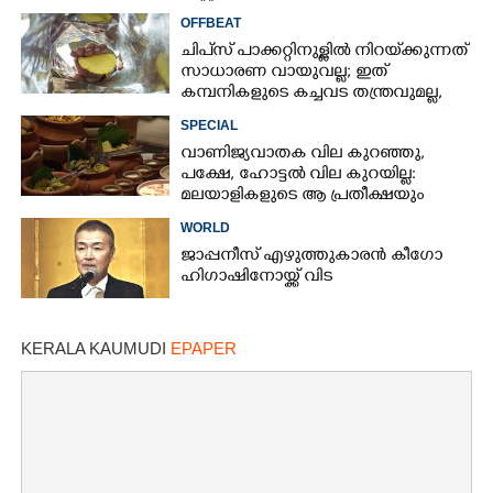
കണ്ണീർവാതകം പ്രയോഗിച്ച് പൊലീസ്
OFFBEAT
ചിപ്‌സ് പാക്കറ്റിനുള്ളിൽ നിറയ്‌ക്കുന്നത്
സാധാരണ വായുവല്ല; ഇത്
കമ്പനികളുടെ കച്ചവട തന്ത്രവുമല്ല,
പിന്നിലെ ലക്ഷ്യം മറ്റൊന്ന്
SPECIAL
വാണിജ്യവാതക വില കുറഞ്ഞു,
പക്ഷേ, ഹോട്ടൽ വില കുറയില്ല:
മലയാളികളുടെ ആ പ്രതീക്ഷയും
പോയി
WORLD
ജാപ്പനീസ് എഴുത്തുകാരൻ കീഗോ
ഹിഗാഷിനോയ്ക്ക് വിട
KERALA KAUMUDI
EPAPER