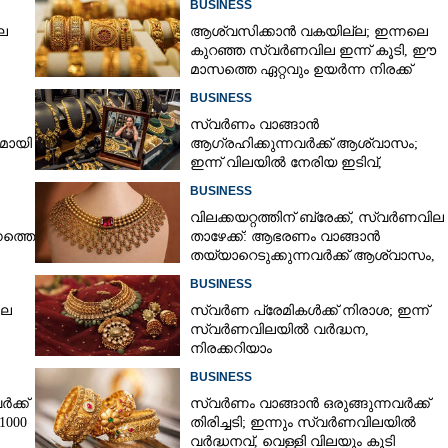
BUSINESS
ല
ആശ്വസിക്കാൻ വകയില്ല; ഇന്നലെ
Copy Link
 എലികൾ ജീവനും കൊണ്ട്
കുറഞ്ഞ സ്വർണവില ഇന്ന് കൂടി, ഈ
മാസത്തെ ഏറ്റവും ഉയർന്ന നിരക്ക്
ണം ഉള്ളി ഇങ്ങനെ
ക്കൂ
BUSINESS
സ്വർണം വാങ്ങാൻ
നമായി
ആഗ്രഹിക്കുന്നവർക്ക് ആശ്വാസം;
ഇന്ന് വിലയിൽ നേരിയ ഇടിവ്,
നിരക്കറിയാം
BUSINESS
വിലക്കയറ്റത്തിന് ബ്രേക്ക്, സ്വർണവില
നത്തെ
താഴേക്ക്: ആഭരണം വാങ്ങാൻ
തയ്യാറെടുക്കുന്നവർക്ക് ആശ്വാസം,
ഇന്നത്തെ നിരക്കറിയാം
BUSINESS
ില
സ്വർണ പ്രേമികൾക്ക് നിരാശ; ഇന്ന്
സ്വർണവിലയിൽ വർദ്ധന,
നിരക്കറിയാം
BUSINESS
ക്ക്
സ്വർണം വാങ്ങാൻ ഒരുങ്ങുന്നവർക്ക്
1000
തിരിച്ചടി; ഇന്നും സ്വർണവിലയിൽ
വർദ്ധനവ്, വെള്ളി വിലയും കൂടി