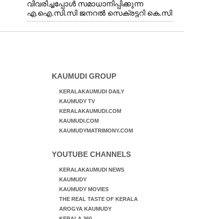
വിവരിച്ചപ്പോൾ സമാധാനിപ്പിക്കുന്ന
എ.ഐ.സി.സി ജനറൽ സെക്രട്ടറി കെ.സി
വേണുഗോപാൽ എം.പി. സഹകരണ-
എക്സൈസ് വകുപ്പ് മന്ത്രി എം. ലിജു,
എന്നിവർ
KAUMUDI GROUP
KERALAKAUMUDI DAILY
KAUMUDY TV
KERALAKAUMUDI.COM
KAUMUDI.COM
KAUMUDYMATRIMONY.COM
YOUTUBE CHANNELS
KERALAKAUMUDI NEWS
KAUMUDY
KAUMUDY MOVIES
THE REAL TASTE OF KERALA
AROGYA KAUMUDY
KERALA 360