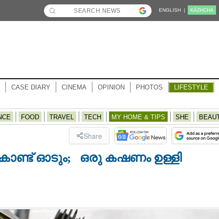
ENGLISH |
KĀZHCHA
CASE DIARY
CINEMA
OPINION
PHOTOS
LIFESTYLE
NCE
FOOD
TRAVEL
TECH
MY HOME & TIPS
SHE
BEAU
Share
കൊണ്ട് ഓടും; ഒരു കഷണം ഉള്ളി