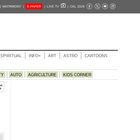
|
MATRIMONY |
E-PAPER
|
LIVE TV
|
CAL 2026
SPIRITUAL
INFO+
ART
ASTRO
CARTOONS
TY
AUTO
AGRICULTURE
KIDS CORNER