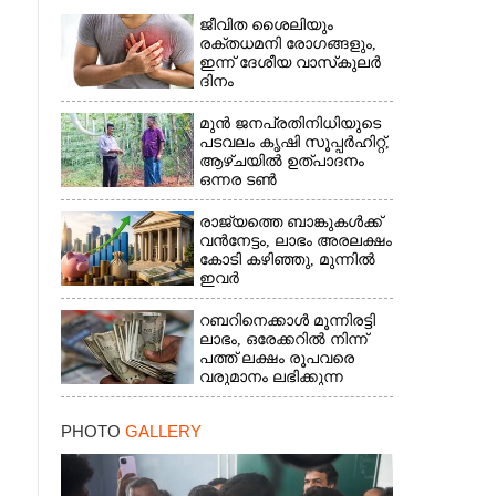
ജീവിത ശൈലിയും
രക്തധമനി രോഗങ്ങളും,
ഇന്ന് ദേശീയ വാസ്‌കുലര്‍
ദിനം
മുൻ ജനപ്രതിനിധിയുടെ
പടവലം കൃഷി സൂപ്പർഹിറ്റ്,​
ആഴ്ചയിൽ ഉത്പാദനം
ഒന്നര ടൺ
രാജ്യത്തെ ബാങ്കുകൾക്ക്
വൻനേട്ടം,​ ലാഭം അരലക്ഷം
കോടി കഴിഞ്ഞു,​ മുന്നിൽ
ഇവർ
റബറിനെക്കാൾ മൂന്നിരട്ടി
ലാഭം,​ ഒരേക്കറിൽ നിന്ന്
പത്ത് ലക്ഷം രൂപവരെ
വരുമാനം ലഭിക്കുന്ന
കൃഷിക്ക് ഡിമാൻഡേറുന്നു
PHOTO
GALLERY