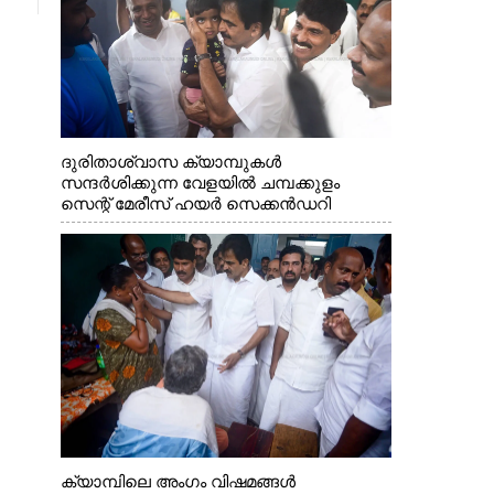
ദുരിതാശ്വാസ ക്യാമ്പുകൾ
സന്ദർശിക്കുന്ന വേളയിൽ ചമ്പക്കുളം
സെന്റ് മേരീസ് ഹയർ സെക്കൻഡറി
സ്കൂളിലെ ക്യാമ്പിലെത്തിയ എ.ഐ.സി.സി
ജനറൽ സെക്രട്ടറി കെ.സി
വേണുഗോപാൽ എം.പി കുരുന്നിനെ
എടുത്ത് ലാളിച്ചപ്പോൾ. സഹകരണ-
എക്സൈസ് വകുപ്പ് മന്ത്രി എം. ലിജു,
കൃഷിവകുപ്പ് മന്ത്രി ടി. സിദ്ദിഖ്, റെജി
ചെറിയാൻ എം. എൽ. എ എന്നിവർ സമീപം
ക്യാമ്പിലെ അംഗം വിഷമങ്ങൾ