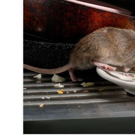
CINEMA
OPINION
PHOTOS
LIFESTYLE
SPIRITUAL
INFO+
ART
ASTRO