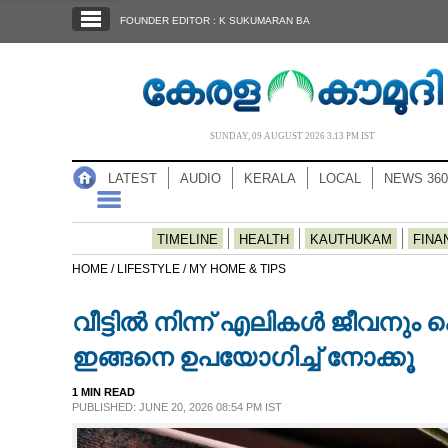
SECTIONS
FOUNDER EDITOR : K SUKUMARAN BA
HOME
LATEST
AUDIO
SUNDAY, 09 AUGUST 2026 3.13 PM IST
NOTIFIED NEWS
LATEST
AUDIO
KERALA
LOCAL
NEWS 360
POLL
KERALA
TIMELINE
HEALTH
KAUTHUKAM
FINA
HOME /
LIFESTYLE /
MY HOME & TIPS
LOCAL
വീട്ടിൽ നിന്ന് എലികൾ ജീവനും 
NEWS 360
ഇങ്ങനെ ഉപയോഗിച്ച് നോക്കൂ
1 MIN READ
CASE DIARY
PUBLISHED: JUNE 20, 2026 08:54 PM IST