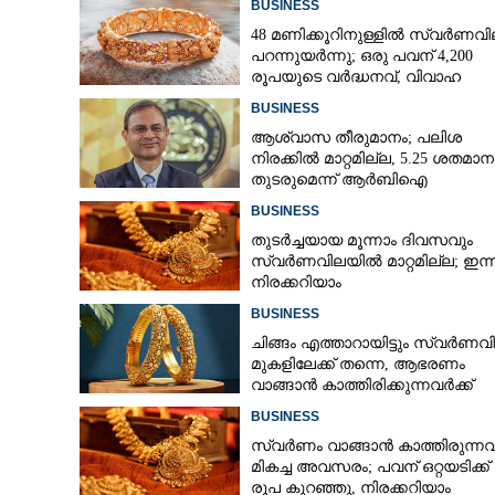
BUSINESS
48 മണിക്കൂറിനുള്ളിൽ സ്വർണവി
വീട്ടിൽ നിന്ന്
പറന്നുയർന്നു; ഒരു പവന് 4,200
രൂപയുടെ വർദ്ധനവ്, വിവാഹ
ഓടും; ഒരു കഷ
സീസണിൽ കനത്ത തിരിച്ചടി
ഉപയോഗിച്ച് നോ
BUSINESS
ആശ്വാസ തീരുമാനം; പലിശ
നിരക്കിൽ മാറ്റമില്ല, 5.25 ശതമാ
തുടരുമെന്ന് ആർബിഐ
BUSINESS
തുടർച്ചയായ മൂന്നാം ദിവസവും
സ്വർണവിലയിൽ മാറ്റമില്ല; ഇന്
നിരക്കറിയാം
BUSINESS
ചിങ്ങം എത്താറായിട്ടും സ്വർണവ
മുകളിലേക്ക് തന്നെ,​ ആഭരണം
വാങ്ങാൻ കാത്തിരിക്കുന്നവർക്ക്
തിരിച്ചടി: ഇന്നത്തെ നിരക്കറിയാം
BUSINESS
സ്വർണം വാങ്ങാൻ കാത്തിരുന്നവർ
മികച്ച അവസരം; പവന് ഒറ്റയടിക്ക് 
രൂപ കുറഞ്ഞു, നിരക്കറിയാം