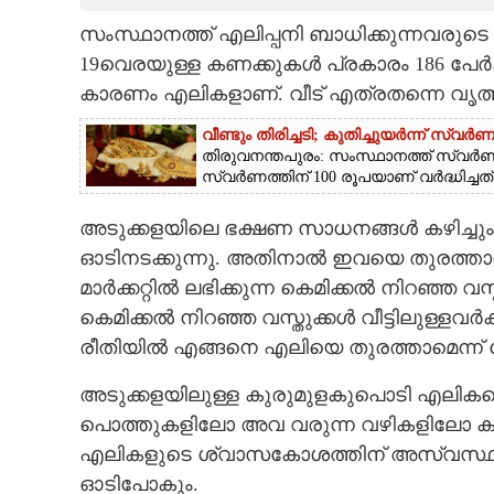
സംസ്ഥാനത്ത് എലിപ്പനി ബാധിക്കുന്നവരുട
CARTOONS
19വെരയുള്ള കണക്കുകൾ പ്രകാരം 186 പേർക്
കാരണം എലികളാണ്. വീട് എത്രതന്നെ വൃത്ത
LITERATURE
വീണ്ടും തിരിച്ചടി; കുതിച്ചുയർന്ന് സ്വ
തിരുവനന്തപുരം: സംസ്ഥാനത്ത് സ്വർണവിലയ
ZOOM
സ്വർണത്തിന് 100 രൂപയാണ് വർദ്ധിച്ചത്.
അടുക്കളയിലെ ഭക്ഷണ സാധനങ്ങൾ കഴിച്ചും ത
CONTACT US
ഓടിനടക്കുന്നു. അതിനാൽ ഇവയെ തുരത്താൻ
മാർക്കറ്റിൽ ലഭിക്കുന്ന കെമിക്കൽ നിറഞ്ഞ 
കെമിക്കൽ നിറഞ്ഞ വസ്തുക്കൾ വീട്ടിലുള്ളവ
രീതിയിൽ എങ്ങനെ എലിയെ തുരത്താമെന്ന്
അടുക്കളയിലുള്ള കുരുമുളകുപൊടി എലികളെ
പൊത്തുകളിലോ അവ വരുന്ന വഴികളിലോ കുര
എലികളുടെ ശ്വാസകോശത്തിന് അസ്വസ്ഥതയ
ഓടിപോകും.