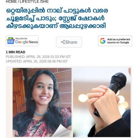
HOME /
LIFESTYLE /
SHE
CINEMA
ഒറ്റയിരുപ്പിൽ നാല് പാട്ടുകൾ വരെ
ചൂളമടിച്ച് പാടും; സ്റ്റേജ് ഷോകൾ
OPINION
കീഴടക്കുകയാണ് ആലപ്പുഴക്കാരി
PHOTOS
Share
1 MIN READ
PUBLISHED: APRIL 26, 2026 01:53 PM IST
LIFESTYLE
UPDATED: APRIL 26, 2026 08:46 PM IST
SPIRITUAL
INFO+
ART
ASTRO