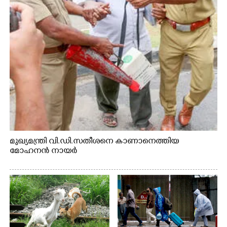
മുഖ്യമന്ത്രി വി.ഡി.സതീശനെ കാണാനെത്തിയ
മോഹനൻ നായർ