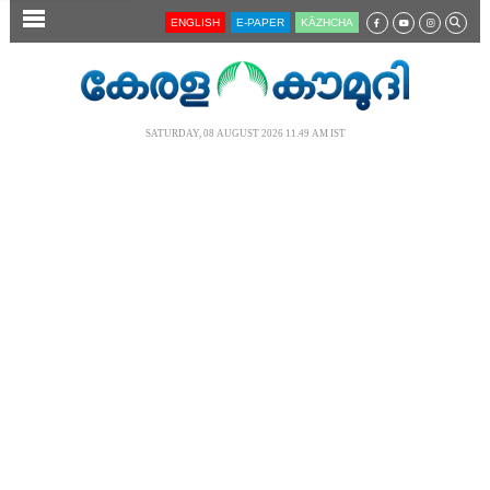
SECTIONS
ENGLISH
E-PAPER
KĀZHCHA
HOME
LATEST
SATURDAY, 08 AUGUST 2026 11.49 AM IST
AUDIO
NOTIFIED NEWS
POLL
KERALA
LOCAL
NEWS 360
CASE DIARY