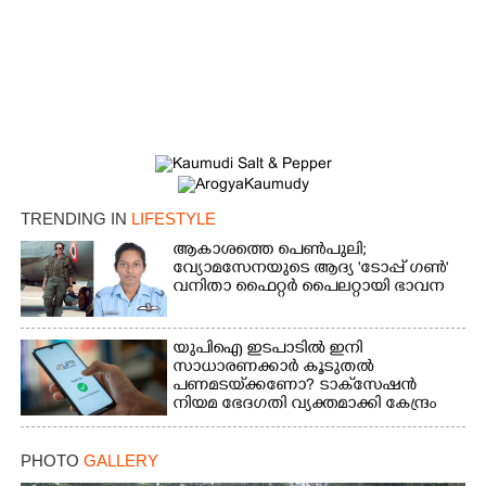
×
Share this link
TRENDING IN
LIFESTYLE
ആകാശത്തെ പെൺപുലി;
വ്യോമസേനയുടെ ആദ്യ 'ടോപ്പ് ഗൺ'
വനിതാ ഫൈറ്റർ പൈലറ്റായി ഭാവന
Copy Link
യുപിഐ ഇടപാടിൽ ഇനി
സാധാരണക്കാർ കൂടുതൽ
പണമടയ്‌ക്കണോ?​ ടാക്‌സേഷൻ
നിയമ ഭേദഗതി വ്യക്തമാക്കി കേന്ദ്രം
PHOTO
GALLERY