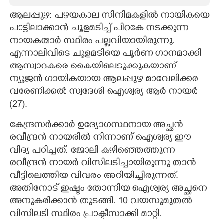
ആലപ്പുഴ: പഴയകാല സിനിമകളിൽ നായികയെ
CARTOONS
പാട്ടിലാക്കാൻ ചൂളമടിച്ച് പിറകേ നടക്കുന്ന
നായകന്മാർ സ്ഥിരം പല്ലവിയായിരുന്നു.
LITERATURE
എന്നാലിവിടെ ചൂളമടിയെ പൂർണ ഗാനമാക്കി
ആസ്വാദകരെ കൈയിലെടുക്കുകയാണ്
ZOOM
ന്യൂജൻ ഗായികയായ ആലപ്പുഴ മാവേലിക്കര
വരേണിക്കൽ സ്വദേശി ഐശ്വര്യ ആർ നായർ
CONTACT US
(27)​.
കേന്ദ്രസർക്കാർ ഉദ്യോഗസ്ഥനായ അച്ഛൻ
രവീന്ദ്രൻ നായരിൽ നിന്നാണ് ഐശ്വര്യ ഈ
വിദ്യ പഠിച്ചത്. ജോലി കഴിഞ്ഞെത്തുന്ന
രവീന്ദ്രൻ നായർ വിസിലടിച്ചായിരുന്നു താൻ
വീട്ടിലെത്തിയ വിവരം അറിയിച്ചിരുന്നത്.
അതിനോട് ഇഷ്ടം തോന്നിയ ഐശ്വര്യ​ അച്ഛനെ
അനുകരിക്കാൻ തുടങ്ങി. 10 വയസുമുതൽ
വിസിലടി സ്ഥിരം പ്രാക്ടീസാക്കി മാറ്റി.