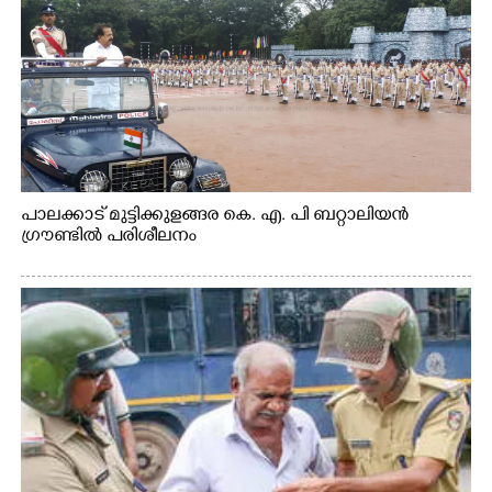
പാലക്കാട് മുട്ടിക്കുളങ്ങര കെ. എ. പി ബറ്റാലിയൻ
ഗ്രൗണ്ടിൽ പരിശീലനം