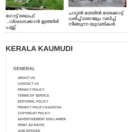
ചാറ്റൽ മഴയിൽ മഴക്കോട്ട്
ഗോട്ട് ലൈഫ്
ധരിച്ച് ലഗേജും വലിച്ച്
...വിശപ്പടക്കാൻ ഇത്തിരി
നീങ്ങുന്ന യുവതികൾ.
പുല്ല്
എറണാകുളം മേനകയിൽ
തിന്നാനെത്തിയതാണ്
നിന്നുള്ള കാഴ്ച
ആട്. തെരുവ് നായ്ക്കൾ
കടിച്ച് കീറാൻ വന്നതോടെ
KERALA KAUMUDI
വയറിന്റെ ആന്തൽ മറന്ന്
ജീവന് വേണ്ടിയായി ഓട്ടം.
എറണാകുളം
വാത്തുരുത്തിയിൽ
GENERAL
നിന്നുള്ള കാഴ്ച
ABOUT US
CONTACT US
PRIVACY POLICY
TERMS OF SERVICE
EDITORIAL POLICY
PRIVACY POLICY-KAZHCHA
COPYRIGHT POLICY
ADVERTISEMENT DISCLAIMER
PRINT AD RATES
OUR OFFICES