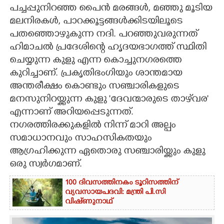
പച്ചപ്പുനിറഞ്ഞ പൈൻ മരങ്ങൾ, മഞ്ഞു മൂടിയ
CARTOONS
മലനിരകൾ, പാറക്കൂട്ടങ്ങൾക്കിടയിലൂടെ
പതഞ്ഞൊഴുകുന്ന നദി. പറഞ്ഞുവരുന്നത്
ഹിമാചൽ പ്രദേശിന്റെ ഹൃദയഭാഗത്ത് സ്ഥിതി
LITERATURE
ചെയ്യുന്ന കുളു എന്ന കൊച്ചുനഗരത്തെ
കുറിച്ചാണ്. പ്രകൃതിഭംഗിയും ശാന്തമായ
ZOOM
അന്തരീക്ഷം കൊണ്ടും സഞ്ചാരികളുടെ
മനസുനിറയ്ക്കുന്ന കുളു 'ദേവന്മാരുടെ താഴ്‌വര'
CONTACT US
എന്നാണ് അറിയപ്പെടുന്നത്.
നഗരത്തിരക്കുകളിൽ നിന്ന് മാറി അല്പം
സമാധാനവും സാഹസികതയും
ആഗ്രഹിക്കുന്ന ഏതൊരു സഞ്ചാരിയ്ക്കും കുളു
ഒരു സ്വർഗമാണ്.
100 ദിവസത്തിനകം ടൂറിസത്തിന്
വ്യവസായപദവി: മന്ത്രി പി.സി
വിഷ്‌ണുനാഥ്