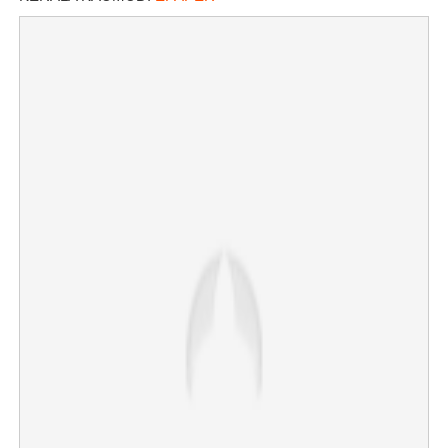
×
Share this link
Copy Link