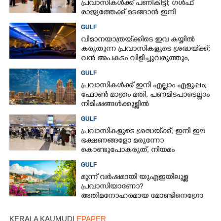
പ്രവാസികൾക്ക് പണികിട്ടി; ഗൾഫ്
രാജ്യത്തേക്ക് മടങ്ങാൻ ഇനി
ഇരട്ടിയിലധികം പണം ചെലവാക്കണം
GULF
വിമാനയാത്രയ്‌ക്കിടെ ഇവ കയ്യിൽ
കരുതുന്ന പ്രവാസികളുടെ ശ്രദ്ധയ്‌ക്ക്;
വൻ അപകടം വിളിച്ചുവരുത്തും,
സൂക്ഷിക്കൂ
GULF
പ്രവാസികൾക്ക് ഇനി എല്ലാം എളുപ്പം;
ഫോൺ മാത്രം മതി,​ പണമിടപാടെല്ലാം
നിമിഷങ്ങൾക്കുള്ളിൽ
GULF
പ്രവാസികളുടെ ശ്രദ്ധയ്‌ക്ക്; ഇനി ഈ
ഭക്ഷണങ്ങളോ മരുന്നോ
കൊണ്ടുപോകരുത്, നിയമം
കർശനമാക്കി യുഎഇ
GULF
മൂന്ന് വർഷമായി യുഎഇയിലുള്ള
പ്രവാസിയാണോ?
അതിമനോഹരമായ മോണ്ടിനെഗ്രോ
രാജ്യം കാണാൻ സുവർണാവസരം
KERALA KAUMUDI
EPAPER