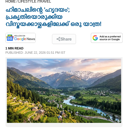
HOME /
LIFESTYLE /
TRAVEL
CINEMA
ഹിമാചലിന്റെ 'ഹൃദയം';
പ്രകൃതിയൊരുക്കിയ
OPINION
വിസ്മയക്കാഴ്ചകളിലേക്ക് ഒരു യാത്ര!
PHOTOS
Share
1 MIN READ
PUBLISHED: JUNE 22, 2026 01:51 PM IST
LIFESTYLE
SPIRITUAL
INFO+
ART
ASTRO