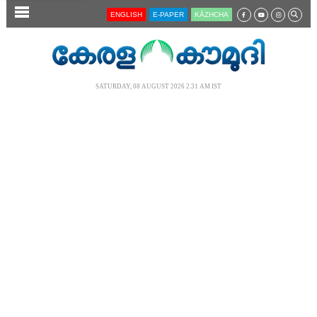
SECTIONS
ENGLISH
E-PAPER
KĀZHCHA
HOME
LATEST
SATURDAY, 08 AUGUST 2026 2.31 AM IST
AUDIO
NOTIFIED NEWS
POLL
KERALA
LOCAL
NEWS 360
CASE DIARY