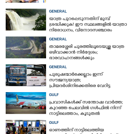
GENERAL
യാത്ര പുറപ്പെടുന്നതിന് മുമ്പ്
ശ്രദ്ധിക്കുക! ഈ സ്ഥലങ്ങളിൽ യാത്രാ
നിരോധനം,​ വിനോദസഞ്ചാരം
ഇപ്പോൾ വേണ്ടെന്ന് മുന്നറിയിപ്പ്
GENERAL
താമരശ്ശേരി ചുരത്തിലൂടെയുള്ള യാത്ര
ഒഴിവാക്കാൻ നിർദ്ദേശം;
ഭാരവാഹനങ്ങൾക്കും
വിനോദസഞ്ചാരികൾക്കും
GENERAL
നിയന്ത്രണം
പുരുഷന്മാർക്കെല്ലാം ഇന്ന്
സൗജന്യയാത്ര;
പ്രിയദർശിനിക്കെതിരെ വേറിട്ട
പ്രതിഷേധവുമായി അങ്കമാലിയിലെ
GULF
സ്വകാര്യ ബസുകൾ
പ്രവാസികൾക്ക് സന്തോഷ വാർത്ത;
കുറഞ്ഞ ചെലവിൽ ഗൾഫിൽ നിന്ന്
നാട്ടിലെത്താം,​ കൂടുതൽ
സർവീസുകളുമായി എയർഇന്ത്യ
GULF
എക്സ്പ്രസ്
ഓണത്തിന് നാട്ടിലെത്തിയ