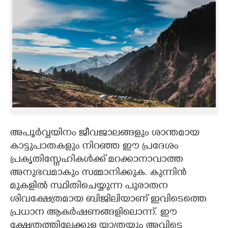
അപൂർവ്വയിനം ജീവജാലങ്ങളും ശാന്തമായ
കാട്ടുപാതകളും നിറഞ്ഞ ഈ പ്രദേശം
പ്രകൃതിസ്നേഹികൾക്ക് മറക്കാനാവാത്ത
അനുഭവമാകും സമ്മാനിക്കുക. കുന്നിൻ
മുകളിൽ സ്ഥിതിചെയ്യുന്ന പുരാതന
ശിവക്ഷേത്രമായ ബിജിലിയാണ് ഇവിടെത്തെ
പ്രധാന ആകർഷണങ്ങളിലൊന്ന്. ഈ
ക്ഷേത്രത്തിലേക്കുള്ള യാത്രയും അവിടെ