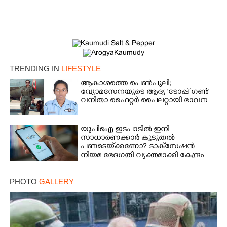
TRENDING IN
LIFESTYLE
ആകാശത്തെ പെൺപുലി;
വ്യോമസേനയുടെ ആദ്യ 'ടോപ്പ് ഗൺ'
വനിതാ ഫൈറ്റർ പൈലറ്റായി ഭാവന
യുപിഐ ഇടപാടിൽ ഇനി
സാധാരണക്കാർ കൂടുതൽ
പണമടയ്‌ക്കണോ?​ ടാക്‌സേഷൻ
നിയമ ഭേദഗതി വ്യക്തമാക്കി കേന്ദ്രം
PHOTO
GALLERY