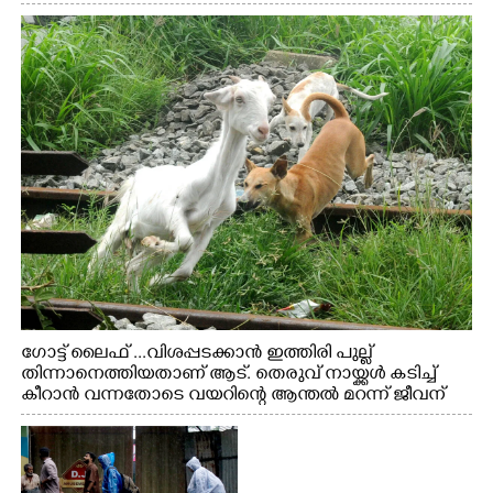
ഗോട്ട് ലൈഫ് ...വിശപ്പടക്കാൻ ഇത്തിരി പുല്ല്
തിന്നാനെത്തിയതാണ് ആട്. തെരുവ് നായ്ക്കൾ കടിച്ച്
കീറാൻ വന്നതോടെ വയറിന്റെ ആന്തൽ മറന്ന് ജീവന്
വേണ്ടിയായി ഓട്ടം. എറണാകുളം വാത്തുരുത്തിയിൽ
നിന്നുള്ള കാഴ്ച