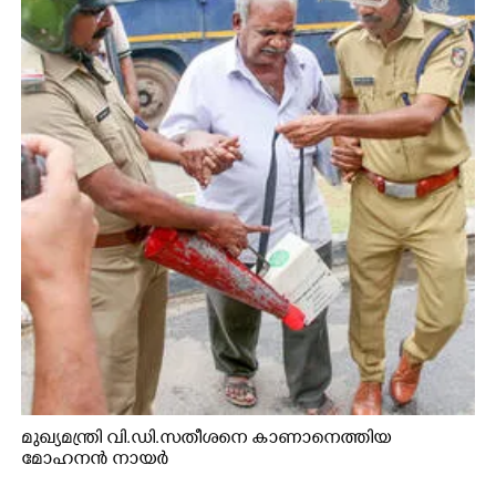
മുഖ്യമന്ത്രി വി.ഡി.സതീശനെ കാണാനെത്തിയ
മോഹനൻ നായർ