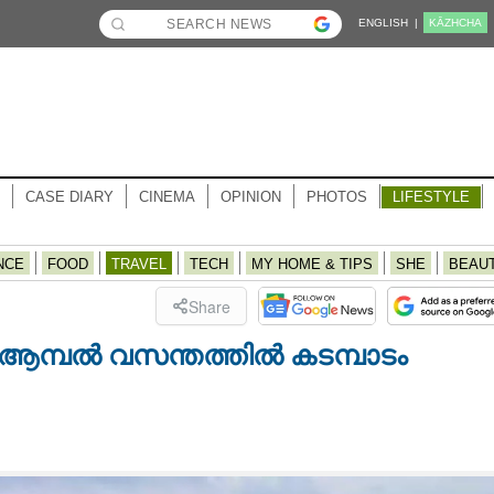
ENGLISH |
KĀZHCHA
CASE DIARY
CINEMA
OPINION
PHOTOS
LIFESTYLE
NCE
FOOD
TRAVEL
TECH
MY HOME & TIPS
SHE
BEAU
Share
ആമ്പൽ വസന്തത്തിൽ കടമ്പാടം