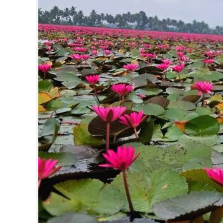
CINEMA
OPINION
PHOTOS
LIFESTYLE
SPIRITUAL
INFO+
ART
ASTRO