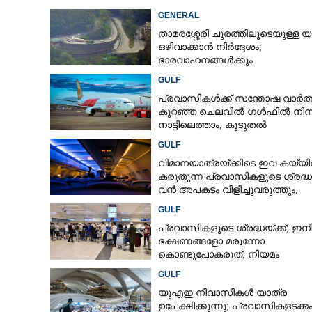
GENERAL
താമരശ്ശേരി ചുരത്തിലൂടെയുള്ള യ
ഒഴിവാക്കാൻ നിർദ്ദേശം;
സഞ്ചാരികളുടെ
ഭാരവാഹനങ്ങൾക്കും
വസന്തത്തിൽ ക
വിനോദസഞ്ചാരികൾക്കും
സമ്പന്നം
GULF
നിയന്ത്രണം
പ്രവാസികൾക്ക് സന്തോഷ വാർത്
കുറഞ്ഞ ചെലവിൽ ഗൾഫിൽ നിന്ന
നാട്ടിലെത്താം,​ കൂടുതൽ
സർവീസുകളുമായി എയർഇന്ത്യ
GULF
എക്സ്പ്രസ്
വിമാനയാത്രയ്‌ക്കിടെ ഇവ കയ്യ
കരുതുന്ന പ്രവാസികളുടെ ശ്രദ്ധയ്‌
വൻ അപകടം വിളിച്ചുവരുത്തും,
സൂക്ഷിക്കൂ
GULF
പ്രവാസികളുടെ ശ്രദ്ധയ്‌ക്ക്; ഇ
ഭക്ഷണങ്ങളോ മരുന്നോ
കൊണ്ടുപോകരുത്, നിയമം
കർശനമാക്കി യുഎഇ
GULF
യുഎഇ നിവാസികൾ യാത്ര
ഉപേക്ഷിക്കുന്നു; പ്രവാസികളടക്ക