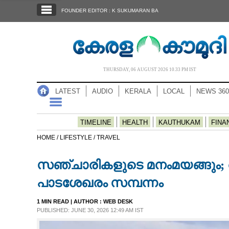
SECTIONS
FOUNDER EDITOR : K SUKUMARAN BA
HOME
LATEST
AUDIO
THURSDAY, 06 AUGUST 2026 10.33 PM IST
NOTIFIED NEWS
LATEST
AUDIO
KERALA
LOCAL
NEWS 360
POLL
KERALA
TIMELINE
HEALTH
KAUTHUKAM
FINA
HOME /
LIFESTYLE /
TRAVEL
LOCAL
സഞ്ചാരികളുടെ മനംമയങ്ങും; 
NEWS 360
പാടശേഖരം സമ്പന്നം
1 MIN READ
| AUTHOR :
WEB DESK
CASE DIARY
PUBLISHED: JUNE 30, 2026 12:49 AM IST