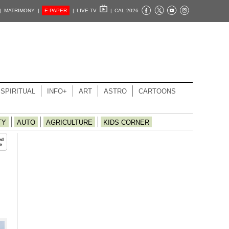
|
MATRIMONY |
E-PAPER
|
LIVE TV
|
CAL 2026
SPIRITUAL
INFO+
ART
ASTRO
CARTOONS
TY
AUTO
AGRICULTURE
KIDS CORNER