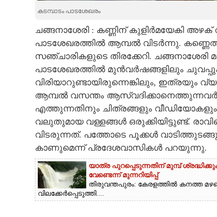
കടമ്പാടം പാടശേഖരം
CARTOONS
ചങ്ങനാശേരി : കണ്ണിന് കുളിർമയേകി അഴക് വി
പാടശേഖരത്തിൽ ആമ്പൽ വിടർന്നു. കണ്ണെത്ത
LITERATURE
സഞ്ചാരികളുടെ തിരക്കേറി. ചങ്ങനാശേരി മാർ
പാടശേഖരത്തിൽ മുൻവർഷങ്ങളിലും ചുവപ്പും
ZOOM
വിരിയാറുണ്ടായിരുന്നെങ്കിലും, ഇത്രയും 
ആമ്പൽ വസന്തം ആസ്വദിക്കാനെത്തുന്നവർക്ക
CONTACT US
എത്തുന്നതിനും ചിത്രങ്ങളും വീഡിയോകളും
വലുതുമായ വള്ളങ്ങൾ ഒരുക്കിയിട്ടുണ്ട്
വിടരുന്നത്. പത്തോടെ പൂക്കൾ വാടിത്തുട
കാണുമെന്ന് പ്രദേശവാസികൾ പറയുന്നു.
യാത്ര പുറപ്പെടുന്നതിന് മുമ്പ് ശ്രദ
വേണ്ടെന്ന് മുന്നറിയിപ്പ്
തിരുവന്തപുരം: കേരളത്തിൽ കനത്ത മഴയ
വിലക്കേർപ്പെടുത്തി....