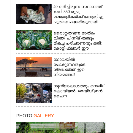
40 ലഭിച്ചിരുന്ന സ്ഥാനത്ത്
ഇനി 350 രൂപ,
മലയാളികൾക്ക് കോളടിച്ചു:
പുതിയ പദ്ധതിയുമായി
നാളികേര ബോർഡ്
ഒരൊറ്റതവണ മാത്രം
വിത്ത്, പിന്നീട് തണ്ടും
മികച്ച പരിചരണവും മതി:
കോളിഫ്ലവർ ഈ
രീതിയിലും കൃഷിചെയ്യാം
ഗോവയിൽ
പോകുന്നവരുടെ
ശ്രദ്ധയ്ക്ക്: ഈ
നിയമങ്ങൾ
പാലിക്കാത്തവർക്ക്
ഇനിമുതൽ ഒരു ലക്ഷം
ശൂന്യാകാശത്തും നെല്ല്
രൂപവരെ പിഴ
കൊയ്യൽ; മെയ്‌ഡ് ഇൻ
ചൈന
PHOTO
GALLERY