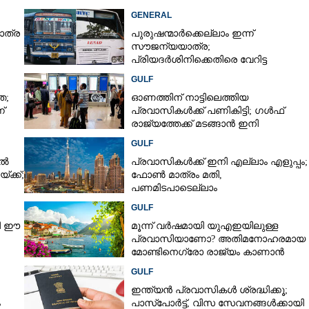
GENERAL
ാത്ര
പുരുഷന്മാർക്കെല്ലാം ഇന്ന്
Copy Link
സൗജന്യയാത്ര;
 മനംമയങ്ങും; ആമ്പൽ
പ്രിയദർശിനിക്കെതിരെ വേറിട്ട
ടമ്പാടം പാടശേഖരം
പ്രതിഷേധവുമായി അങ്കമാലിയിലെ
GULF
സ്വകാര്യ ബസുകൾ
ത;
ഓണത്തിന് നാട്ടിലെത്തിയ
്
പ്രവാസികൾക്ക് പണികിട്ടി; ഗൾഫ്
രാജ്യത്തേക്ക് മടങ്ങാൻ ഇനി
ഇരട്ടിയിലധികം പണം ചെലവാക്കണം
GULF
ിൽ
പ്രവാസികൾക്ക് ഇനി എല്ലാം എളുപ്പം;
ക്ക്;
ഫോൺ മാത്രം മതി,​
പണമിടപാടെല്ലാം
നിമിഷങ്ങൾക്കുള്ളിൽ
GULF
നി ഈ
മൂന്ന് വർഷമായി യുഎഇയിലുള്ള
പ്രവാസിയാണോ? അതിമനോഹരമായ
മോണ്ടിനെഗ്രോ രാജ്യം കാണാൻ
സുവർണാവസരം
GULF
ഇന്ത്യൻ പ്രവാസികൾ ശ്രദ്ധിക്കൂ;
ം
പാസ്‌പോർട്ട്, വിസ സേവനങ്ങൾക്കായി