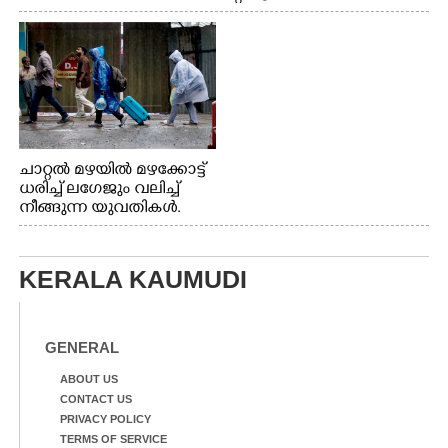
വേണ്ടിയായി ഓട്ടം. എറണാകുളം വാത്തുരുത്തിയിൽ
നിന്നുള്ള കാഴ്ച
ചാറ്റൽ മഴയിൽ മഴക്കോട്ട്
ധരിച്ച് ലഗേജും വലിച്ച്
നീങ്ങുന്ന യുവതികൾ.
എറണാകുളം മേനകയിൽ
നിന്നുള്ള കാഴ്ച
KERALA KAUMUDI
GENERAL
ABOUT US
CONTACT US
PRIVACY POLICY
TERMS OF SERVICE