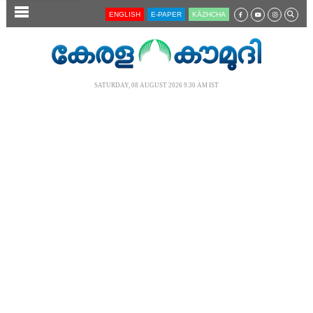
SECTIONS
ENGLISH
E-PAPER
KĀZHCHA
HOME
LATEST
SATURDAY, 08 AUGUST 2026 9.30 AM IST
AUDIO
NOTIFIED NEWS
POLL
KERALA
LOCAL
NEWS 360
CASE DIARY