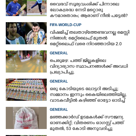
വൈഭവ് സൂര്യവംശിക്ക് പിന്നാലെ
ലോകശ്രദ്ധ നേടി മറ്റൊരു
കൗമാരതാരം; ആരാണ് നീൽ പട്ടേൽ?
FIFA-WORLD-CUP
വിഷമിച്ച് തലതാഴ്‌ത്തേണ്ടവനല്ല മെസ്സി
നിങ്ങള്‍; മെറ്റ്‌ലൈഫ് മുതല്‍
മെറ്റ്‌ലൈഫ് വരെ നിറഞ്ഞാടിയ 2.0
GENERAL
പെരുമഴ: പത്ത് ജില്ലകളിലെ
വിദ്യാഭ്യാസ സ്ഥാപനങ്ങൾക്ക് അവധി
പ്രഖ്യാപിച്ചു.
GENERAL
ഒരു കോടിയുടെ ലോട്ടറി അടിച്ചു;
സമ്മാനം ഇന്നും കൈയിലെത്തിയില്ല,
വാടകവീട്ടിൽ കഴിഞ്ഞ് ഓട്ടോ ഓടിച്ച്
73കാരൻ
GENERAL
മഞ്ഞക്കാർഡ് ഉടമകൾക്ക് സൗജന്യ
ഓണക്കിറ്റ്; വിതരണം ഓഗസ്റ്റ് പത്ത്
മുതൽ, 53 കോടി അനുവദിച്ചു