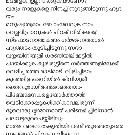
മ​ദ​മി​ള​കി​ ​ഉ​ല്ല​സി​ക്കു​ക​യാ​ണോ?
വ​രും​ ​നാ​ളു​ക​ളെ​ ​നി​ന​ച്ച് ​നു​റു​ങ്ങീ​ടു​ന്നു​ ​ഹൃ​ദ​
യം
മ​നു​ഷ്യ​ത്വ​മാം​ ​ബോം​ബേ​റു​ക​ ​നാം
വെ​ള്ള​രി​പ്രാ​വു​ക​ൾ​ ​ചി​റ​ക് ​വി​രി​ക്ക​ട്ടെ!
സ്‌​ഫോ​ട​നാ​ത്മ​ക​മാം​ ​ഗ​ർ​ജ്ജ​ന​ത്താൽ
ഹൃ​ത്ത​ടം​ ​തു​ടി​ച്ചീ​ടു​ന്നു​ ​സ​ദാ
വ​യ്യ​യി​നി​യു​മീ​ ​ധ​ര​ണി​യി​ലി​മ്മ​ട്ടിൽ
പാ​യി​ക്കു​ക​ ​കൂ​രി​രു​ട്ടി​നെ​ ​ഗ​ർ​ത്ത​ങ്ങ​ളി​ലേ​ക്ക്
വെ​ളി​ച്ച​ത്തെ​ ​മാ​ടി​മാ​ടി​ ​വി​ളി​ച്ചീ​ടാം.
കു​ഞ്ഞി​ളം​മേ​നി​യി​ൽ​ ​കി​നി​യു​മീ
ര​ക്ത​വു​മാ​യ് ​മ​ൺ​മ​റ​ഞ്ഞ​യാ-
പി​ഞ്ചോ​മ​ന​ക​ളെ​യോ​ർ​ത്താ​ൽ!
വെ​ടി​ക്കോ​പ്പു​ക​ൾ​ക്ക് ​കാ​വ​ലി​രു​ന്ന്
ഭൂ​വൊ​രു​ ​ശ്മ​ശാ​ന​മാ​യ് ​പ​രി​ണ​മി​ച്ചീ​ടി​നാൻ
പ​ല​വ​ട്ട​മു​ര​ചെ​യ്തീ​ടി​ലു-
മാ​ത്മ​വ​ഞ്ച​ന​ ​ത​കൃ​തി​യി​ലാ​ണ്ട് ​തു​ട​രെ​തു​ട​രെ