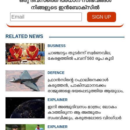
ഒരു ദിവസത്തെ പ്രധാന സംഭവങ്ങൾ
നിങ്ങളുടെ ഇൻബോക്സിൽ
RELATED NEWS
BUSINESS
ചാഞ്ചാട്ടം തുടർന്ന് സ്വർണവില,
കേരളത്തിൽ പവന് 560 രൂപ കൂടി
DEFENCE
ഫ്രാൻസിന്റെ റഫാലിനെക്കാൾ
കരുത്തൻ,​ പാകിസ്ഥാനടക്കം
രാജ്യങ്ങളെ ഭയപ്പെടുത്തിയ ആയുധം,​
ഇന്ത്യ നിർമ്മിച്ച എണ്ണം 100ലേക്ക്
EXPLAINER
ഇനി അഞ്ചുദിവസം മാത്രം; ലോകം
കാത്തിരുന്ന ആ അത്ഭുതം
സംഭവിക്കും, കരുതലോടെ വിദഗ്ധർ
EXPLAINER