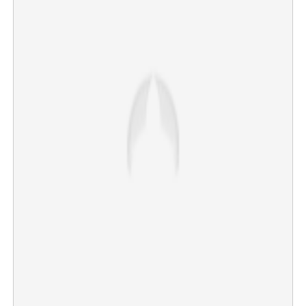
×
Share this link
Copy Link