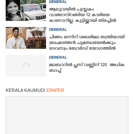
GENERAL
ആലുവയിൽ പുസ്തകം
വാങ്ങാനിറങ്ങിയ 12 കാരിയെ
കാണാനില്ല: കുട്ടിയ്ക്കായി തിരച്ചിൽ
GENERAL
ചിങ്ങം ഒന്നിന് ശബരിമല തന്ത്രിയായി
ബ്രഹ്മദത്തൻ ചുമതലയേൽക്കും;
ദേവസ്വം ബോർഡ് യോഗത്തിൽ
തീരുമാനം
GENERAL
മലബാറിൽ പ്ലസ് വണ്ണിന് 120 അധിക
ബാച്ച്
KERALA KAUMUDI
EPAPER