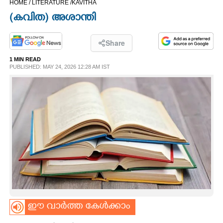
HOME /
LITERATURE /
KAVITHA
CINEMA
(കവിത) അശാന്തി
OPINION
Share
1 MIN READ
PHOTOS
PUBLISHED: MAY 24, 2026 12:28 AM IST
LIFESTYLE
SPIRITUAL
INFO+
ART
ഈ വാർത്ത കേൾക്കാം
ASTRO