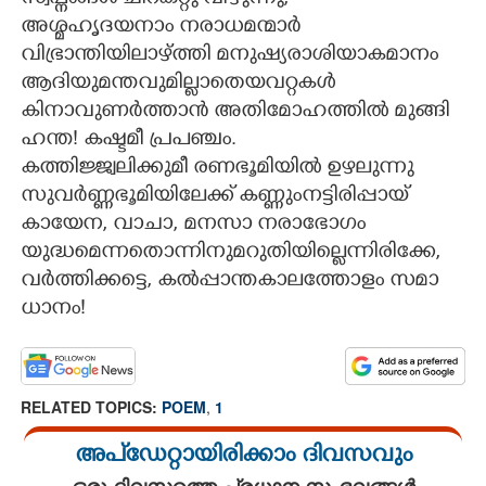
സ്വ​പ്ന​ങ്ങ​ൾ​ ​ചി​റ​ക​​​റ്റു​ ​വീ​ഴു​ന്നു,
അ​ശ്മ​ഹൃ​ദ​യ​നാം​ ​ന​രാ​ധ​മ​ന്മാർ
വി​ഭ്രാ​ന്തി​യി​ലാ​ഴ്ത്തി​ ​മ​നു​ഷ്യ​രാ​ശി​യാ​ക​മാ​നം
ആ​ദി​യു​മ​ന്ത​വു​മി​ല്ലാ​തെ​യ​വ​​​റ്റ​കൾ
കി​നാ​വു​ണ​ർ​ത്താ​ൻ​ ​അ​തി​മോ​ഹ​ത്തി​ൽ​ ​മു​ങ്ങി
ഹ​ന്ത​!​ ​ക​ഷ്ട​മീ​ ​പ്ര​പ​ഞ്ചം.
ക​ത്തി​ജ്ജ്വ​ലി​ക്കു​മീ​ ​ര​ണ​ഭൂ​മി​യി​ൽ​ ​ഉ​ഴ​ലു​ന്നു
സു​വ​ർ​ണ്ണ​ഭൂ​മി​യി​ലേ​ക്ക് ​ക​ണ്ണും​ന​ട്ടി​രി​പ്പാ​യ്
കാ​യേ​ന,​ ​വാ​ചാ,​ ​മ​ന​സാ​ ​ന​രാ​ഭോ​ഗം
യു​ദ്ധ​മെ​ന്ന​തൊ​ന്നി​നു​മ​റു​തി​യി​ല്ലെ​ന്നി​രി​ക്കേ,
വ​ർ​ത്തി​ക്ക​ട്ടെ,​ ​ക​ൽ​പ്പാ​ന്ത​കാ​ല​ത്തോ​ളം​ ​സ​മാ​
ധാ​നം!
RELATED TOPICS:
POEM
,
1
അപ്ഡേറ്റായിരിക്കാം ദിവസവും