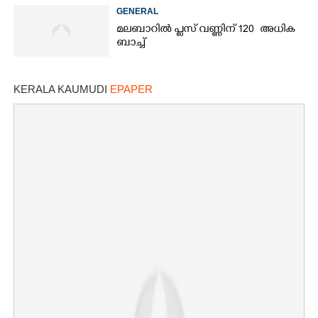
തീരുമാനം
GENERAL
മലബാറിൽ പ്ലസ് വണ്ണിന് 120 അധിക
ബാച്ച്
KERALA KAUMUDI
EPAPER