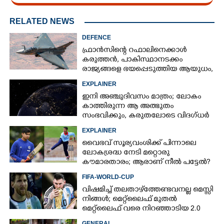
RELATED NEWS
DEFENCE
ഫ്രാൻസിന്റെ റഫാലിനെക്കാൾ
കരുത്തൻ,​ പാകിസ്ഥാനടക്കം
രാജ്യങ്ങളെ ഭയപ്പെടുത്തിയ ആയുധം,​
ഇന്ത്യ നിർമ്മിച്ച എണ്ണം 100ലേക്ക്
EXPLAINER
ഇനി അഞ്ചുദിവസം മാത്രം; ലോകം
കാത്തിരുന്ന ആ അത്ഭുതം
സംഭവിക്കും, കരുതലോടെ വിദഗ്ധർ
EXPLAINER
വൈഭവ് സൂര്യവംശിക്ക് പിന്നാലെ
ലോകശ്രദ്ധ നേടി മറ്റൊരു
കൗമാരതാരം; ആരാണ് നീൽ പട്ടേൽ?
FIFA-WORLD-CUP
വിഷമിച്ച് തലതാഴ്‌ത്തേണ്ടവനല്ല മെസ്സി
നിങ്ങള്‍; മെറ്റ്‌ലൈഫ് മുതല്‍
മെറ്റ്‌ലൈഫ് വരെ നിറഞ്ഞാടിയ 2.0
GENERAL