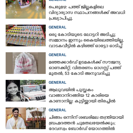
പെരുമഴ: പത്ത് ജില്ലകളിലെ
വിദ്യാഭ്യാസ സ്ഥാപനങ്ങൾക്ക് അവധി
പ്രഖ്യാപിച്ചു.
GENERAL
ഒരു കോടിയുടെ ലോട്ടറി അടിച്ചു;
സമ്മാനം ഇന്നും കൈയിലെത്തിയില്ല,
വാടകവീട്ടിൽ കഴിഞ്ഞ് ഓട്ടോ ഓടിച്ച്
73കാരൻ
GENERAL
മഞ്ഞക്കാർഡ് ഉടമകൾക്ക് സൗജന്യ
ഓണക്കിറ്റ്; വിതരണം ഓഗസ്റ്റ് പത്ത്
മുതൽ, 53 കോടി അനുവദിച്ചു
GENERAL
ആലുവയിൽ പുസ്തകം
വാങ്ങാനിറങ്ങിയ 12 കാരിയെ
കാണാനില്ല: കുട്ടിയ്ക്കായി തിരച്ചിൽ
GENERAL
ചിങ്ങം ഒന്നിന് ശബരിമല തന്ത്രിയായി
ബ്രഹ്മദത്തൻ ചുമതലയേൽക്കും;
ദേവസ്വം ബോർഡ് യോഗത്തിൽ