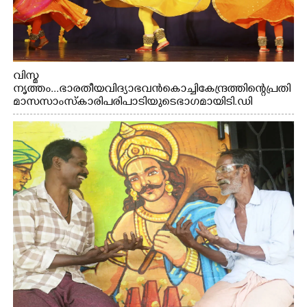
വിസ്മ
നൃത്തം...ഭാരതീയ വിദ്യാഭവൻ കൊച്ചി കേന്ദ്രത്തിന്റെ പ്രതി
മാസ സാംസ്കാരി പരിപാടിയുടെ ഭാഗമായി ടി.ഡി
റോഡിലെ ഭാരതീയ വിദ്യാഭവൻ സർദാർ പട്ടേൽ
സഭാഗൃഹത്തിൽ പ്രശസ്ത കഥക് നർത്തകി എം.
അക്ഷത അവതരിപ്പിച്ച ലയ നമൻ കഥകിൽ നിന്ന്