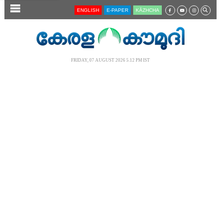
SECTIONS
ENGLISH
E-PAPER
KĀZHCHA
HOME
LATEST
FRIDAY, 07 AUGUST 2026 5.12 PM IST
AUDIO
NOTIFIED NEWS
POLL
KERALA
LOCAL
NEWS 360
CASE DIARY