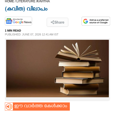
HOME /
LITERATURE /
KAVITHA
CINEMA
(കവിത) വിലാപം
OPINION
Share
1 MIN READ
PHOTOS
PUBLISHED: JUNE 07, 2026 12:41 AM IST
LIFESTYLE
SPIRITUAL
INFO+
ART
ഈ വാർത്ത കേൾക്കാം
ASTRO