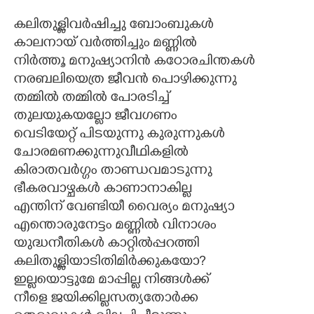
കലിതുള്ളിവർഷിച്ചു ബോംബുകൾ
CARTOONS
കാലനായ് വർത്തിച്ചും മണ്ണിൽ
നിർത്തൂ മനുഷ്യാനിൻ കഠോരചിന്തകൾ
LITERATURE
നരബലിയെത്ര ജീവൻ പൊഴിക്കുന്നു
തമ്മിൽ തമ്മിൽ പോരടിച്ച്
ZOOM
തുലയുകയല്ലോ ജീവഗണം
വെടിയേറ്റ് പിടയുന്നു കുരുന്നുകൾ
CONTACT US
ചോരമണക്കുന്നുവീഥികളിൽ
കിരാതവർഗ്ഗം താണ്ഡവമാടുന്നു
ഭീകരവാഴ്ചകൾ കാണാനാകില്ല
എന്തിന് വേണ്ടിയീ വൈര്യം മനുഷ്യാ
എന്തൊരുനേട്ടം മണ്ണിൽ വിനാശം
യുദ്ധനീതികൾ കാറ്റിൽപ്പറത്തി
കലിതുള്ളിയാടിതിമിർക്കുകയോ?
ഇല്ലയൊട്ടുമേ മാപ്പില്ല നിങ്ങൾക്ക്
നീളെ ജയിക്കില്ലസത്യതോർക്ക