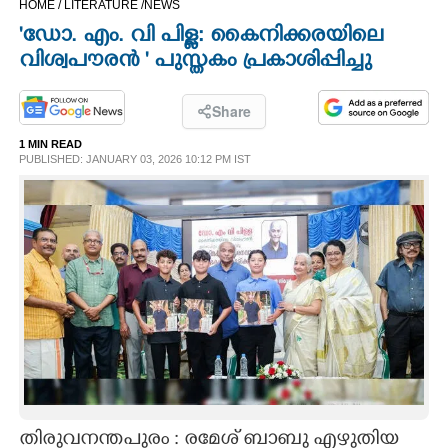
HOME /
LITERATURE /
NEWS
CINEMA
'ഡോ. എം. വി പിള്ള: കൈനിക്കരയിലെ
വിശ്വപൗരൻ ' പുസ്തകം പ്രകാശിപ്പിച്ചു
OPINION
Share
PHOTOS
1 MIN READ
PUBLISHED: JANUARY 03, 2026 10:12 PM IST
LIFESTYLE
SPIRITUAL
INFO+
ART
ASTRO
തിരുവനന്തപുരം : രമേശ്‌ ബാബു എഴുതിയ