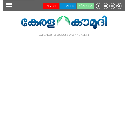
SECTIONS
ENGLISH
E-PAPER
KĀZHCHA
HOME
LATEST
SATURDAY, 08 AUGUST 2026 4.45 AM IST
AUDIO
NOTIFIED NEWS
POLL
KERALA
LOCAL
NEWS 360
CASE DIARY