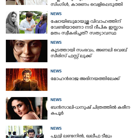
സിംഗിൾ, കാരണം വെളിപ്പെടുത്തി
സബ പട്ടൗഡി
NEWS
ഷോയിബുമായുള്ള വിവാഹത്തിന്
വേണ്ടിയാണോ നടി ദീപിക ഇസ്ലാം
മതം സ്വീകരിച്ചത്? സത്യാവസ്ഥ
വെളിപ്പെടുത്തി സുഹൃത്ത്‌
NEWS
കൂടത്തായി സംഭവം, അണലി വെബ്
സീരിസ് ഫസ്റ്റ് ലുക്ക്
NEWS
മോഹൻരാജ അഭിനയത്തിലേക്ക്
NEWS
ബൻസാലി-ധനുഷ് ചിത്രത്തിൽ കരീന
കപൂർ
NEWS
പൃഥ്വി ലണ്ടനിൽ, ഖലീഫ ടീമും