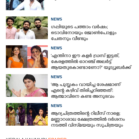
NEWS
ഗപ്പിയുടെ പത്താം വർഷം;​
ടൊവിനോയും ജോൺപോളും
ചേതനും വീണ്ടും
NEWS
'എന്തിനാ ഈ കളർ ഡ്രസ് ഇട്ടത്,
കേരളത്തിൽ ഓറഞ്ച് അല‌ർട്ട്
ആയതുകൊണ്ടാണോ?' യൂട്യൂബർക്ക്
ചുട്ടമറുപടിയുമായി പ്രിയ
NEWS
'ആ പുസ്തകം വായിച്ച ശേഷമാണ്
എന്റെ കഴിവ് തിരിച്ചറിഞ്ഞത്':
ആത്മാവിനെ കണ്ട അനുഭവം
പങ്കുവച്ച് ലെന
NEWS
ആദ്യചിത്രത്തിന്റെ റിലീസ് നാളെ;
മണ്ണാറശാല ക്ഷേത്രത്തിൽ ദർശനം
നടത്തി വിസ്‌മയയും സുചിത്രയും