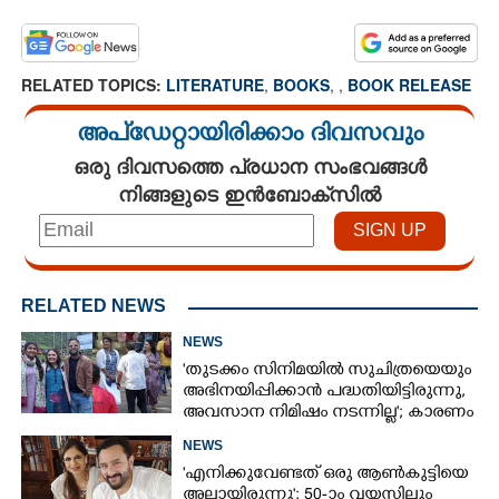
RELATED TOPICS:
LITERATURE
,
BOOKS
,
,
BOOK RELEASE
അപ്ഡേറ്റായിരിക്കാം ദിവസവും
ഒരു ദിവസത്തെ പ്രധാന സംഭവങ്ങൾ
നിങ്ങളുടെ ഇൻബോക്സിൽ
RELATED NEWS
NEWS
'തുടക്കം സിനിമയിൽ സുചിത്രയെയും
അഭിനയിപ്പിക്കാൻ പദ്ധതിയിട്ടിരുന്നു,​
അവസാന നിമിഷം നടന്നില്ല'; കാരണം
തുറന്നുപറഞ്ഞ് ജൂഡ് ആന്റണി
NEWS
'എനിക്കുവേണ്ടത് ഒരു ആൺകുട്ടിയെ
അല്ലായിരുന്നു'; 50-ാം വയസിലും