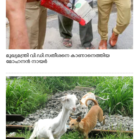
മുഖ്യമന്ത്രി വി.ഡി.സതീശനെ കാണാനെത്തിയ
മോഹനൻ നായർ