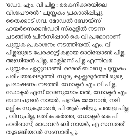
'ഡോ. എം. വി പിള്ള : കൈനിക്കരയിലെ
CARTOONS
വിശ്വപൗരൻ ' പുസ്തകം പ്രകാശിപ്പിച്ചു.
തൈക്കാട് ഗവ. മോഡൽ ബോയ്സ്
LITERATURE
ഹയർസെക്കൻഡറി സ്കൂളിൽ നടന്ന
ചടങ്ങിൽ പ്രിൻസിപ്പാൾ കെ വി പ്രമോദാണ്
പുസ്തക പ്രകാശനം നടത്തിയത്. എം. വി
ZOOM
പിള്ളയുടെ പേരക്കുട്ടികളായ ഓറിയോൺ പിള്ള,
അഡ്രിയൻ പിള്ള, മാക്സിമസ് പിള്ള എന്നിവർ
CONTACT US
പുസ്തകം ഏറ്റുവാങ്ങി. രമേശ് ബാബു പുസ്തകം
പരിചയപ്പെടുത്തി. സൂര്യ കൃഷ്ണമൂർത്തി മുഖ്യ
പ്രഭാഷണം നടത്തി. ഡോക്ടർ എം.വി പിള്ള,
ഡോക്ടർ എസ് വേണുഗോപാൽ, ഡോക്ടർ എം
ബാലചന്ദ്രൻ നായർ, ചന്ദ്രിക മേനോൻ, നടി
മല്ലിക സുകുമാരൻ, പി ആർ ഷിജു, പത്മജ പിള്ള
, വിനുപിള്ള, ലതിക കർത്ത, ഡോക്ടർ കെ പി
ഹരിദാസ്, മാധവൻ ബി നായർ, എ സമ്പത്ത്
തുടങ്ങിയവർ സംസാരിച്ചു.