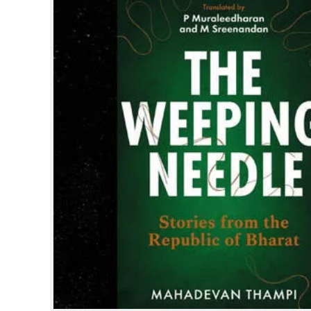
CINEMA
OPINION
PHOTOS
LIFESTYLE
SPIRITUAL
INFO+
ART
ASTRO