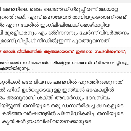
 ലണ്ടനിലെ ടൈം ലെജൻഡ് ഗ്രൂപ്പ് രണ്ട് മലയാള
പുറത്തിറക്കി. എസ് മഹാദേവൻ തമ്പിയുടെതാണ് രണ്ട്
എന്ന പേരിൽ ഇംഗ്ലീഷിലേക്ക് മൊഴിമാറ്റിയ
 മുരളീധരനും എം ശ്രീനന്ദനും ചേർന്ന് വിവർത്തനം
 (വീപ്പിംഗ് നീഡിൽ)ഇന്ന് പുറത്തുവന്നത്.
ാൻ, ജീവിതത്തിൽ ആദ്യമായാണ് ഇങ്ങനെ സംഭവിക്കുന്നത്';
ത്തതിനാൽ നടൻ മോഹൻലാലിന്റെ ഇന്നത്തെ സിഡ്‌നി ഷോ മാറ്റിവച്ചു.
തിയിരുന്നു....
കൃതികൾ ഒരേ ദിവസം ലണ്ടനിൽ പുറത്തിറങ്ങുന്നത്
ൽ ഹിന്ദി ഉൾപ്പെടെയുള്ള ഇന്ത്യൻ ഭാഷകളിൽ
ുസൂത്രം അബുദാബി ശക്തി അവാർഡും ദേവസ്വം
യിട്ടുണ്ട്. തമ്പിയുടെ ഒരു ഡസൻമികച്ച കഥകളുടെ
കഴിഞ്ഞ വർഷങ്ങളിൽ പ്രസിദ്ധീകരിച്ച തമ്പിയുടെ
്നീ കൃതികൾ ഇംഗ്ലീഷ് വായനക്കാരുടെ