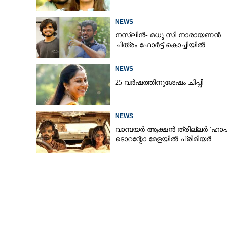
NEWS
നസ്ലിൻ- മധു സി നാരായണൻ
ചിത്രം ഫോർട്ട് കൊച്ചിയിൽ
NEWS
25 വർഷത്തിനുശേഷം ചിപ്പി
NEWS
വാമ്പയർ ആക്ഷൻ ത്രില്ലർ 'ഹാഫ
ടൊറന്റോ മേളയിൽ പ്രീമിയർ