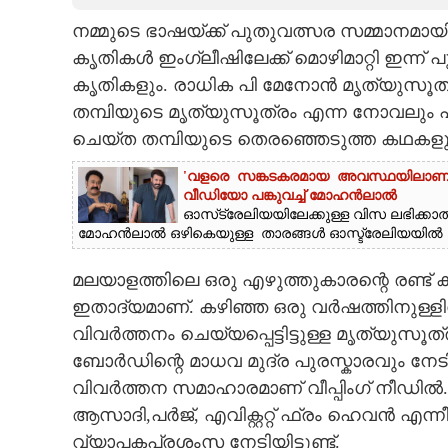
നമ്മുടെ ഭാഷയ്ക്ക് പുതുവത്സര സമ്മാനമായി
CARTOONS
കൃതികൾ ഇംഗ്ലീഷിലേക്ക് മൊഴിമാറ്റി ഇന്ന് 
കൃതികളും. രാധിക പി മേനോൻ മൃത്യുസൂത്ര 
LITERATURE
തമ്പിയുടെ മൃത്യുസൂത്രം എന്ന നോവലും പി
ചെയ്ത തമ്പിയുടെ തെരഞ്ഞെടുത്ത കഥകളുമാണ്
ZOOM
'വളരെ സങ്കടകരമായ അവസ്ഥയിലാണ് ഞ
വീഡിയോ പങ്കുവച്ച് മോഹൻലാൽ
CONTACT US
ഓസ്‌ട്രേലിയയിലേക്കുള്ള വിസ ലഭിക്കാ
മോഹൻലാൽ ഒഴികെയുള്ള താരങ്ങൾ ഓസ്ട്രേലിയയിൽ എത്
മലയാളത്തിലെ ഒരു എഴുത്തുകാരന്റെ രണ്ട് 
ഇതാദ്യമാണ്. കഴിഞ്ഞ ഒരു വർഷത്തിനുള്ളി
വിവർത്തനം ചെയ്യപ്പെട്ടിട്ടുള്ള മൃത്യ
ബോർഡിന്റെ മാധവ മുദ്ര പുരസ്കാരവും നേടി
വിവർത്തന സമാഹാരമാണ് വീപ്പിംഗ് നീഡിൽ. 
ആസാദി,പർജ്, എവിക്റ്ററ്റ് ഫ്രം ഹെവൻ എന
വ്യാപകപ്രശംസ നേടിയിട്ടുണ്ട്.