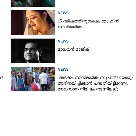
NEWS
15 വർഷത്തിനുശേഷം മോഹിനി
സിനിമയിൽ
NEWS
മാധവൻ മാജിക്
NEWS
്'
'തുടക്കം സിനിമയിൽ സുചിത്രയെയും
അഭിനയിപ്പിക്കാൻ പദ്ധതിയിട്ടിരുന്നു,​
അവസാന നിമിഷം നടന്നില്ല';
കാരണം തുറന്നുപറഞ്ഞ് ജൂഡ്
ആന്റണി