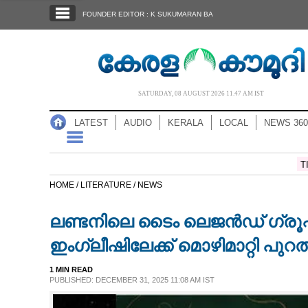
SECTIONS
FOUNDER EDITOR : K SUKUMARAN BA
HOME
LATEST
AUDIO
SATURDAY, 08 AUGUST 2026 11.47 AM IST
NOTIFIED NEWS
LATEST
AUDIO
KERALA
LOCAL
NEWS 360
POLL
KERALA
T
HOME /
LITERATURE /
NEWS
LOCAL
ലണ്ടനിലെ ടൈം ലെജൻഡ് ഗ്രൂപ്
NEWS 360
ഇംഗ്ലീഷിലേക്ക് മൊഴിമാറ്റി പുറത്
1 MIN READ
CASE DIARY
PUBLISHED: DECEMBER 31, 2025 11:08 AM IST