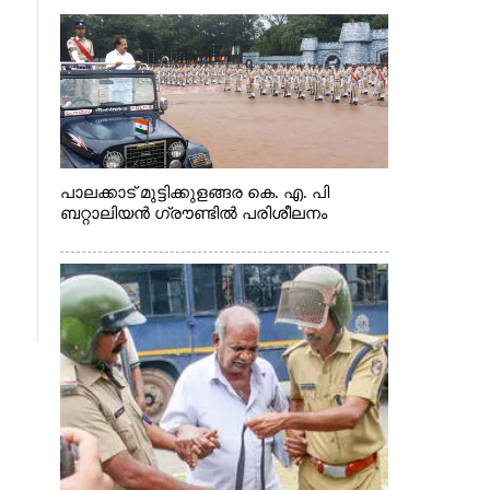
പാലക്കാട് മുട്ടിക്കുളങ്ങര കെ. എ. പി
ബറ്റാലിയൻ ഗ്രൗണ്ടിൽ പരിശീലനം