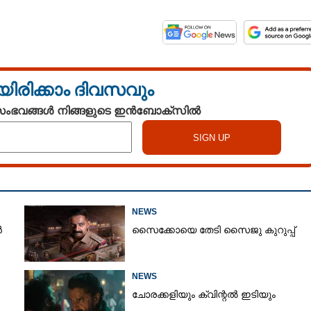
യിരിക്കാം ദിവസവും
 സംഭവങ്ങൾ നിങ്ങളുടെ ഇൻബോക്സിൽ
Share this link
NEWS
ൻ
സൈക്കോയെ തേടി സൈജു കുറുപ്പ്
Copy Link
െജൻഡ് ഗ്രൂപ്പ് രണ്ട്
 ഇംഗ്ലീഷിലേക്ക്
NEWS
തിറക്കി
ചോരക്കളിയും ക്വിന്റൽ ഇടിയും