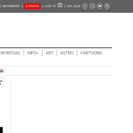
|
MATRIMONY |
E-PAPER
|
LIVE TV
|
CAL 2026
SPIRITUAL
INFO+
ART
ASTRO
CARTOONS
HA