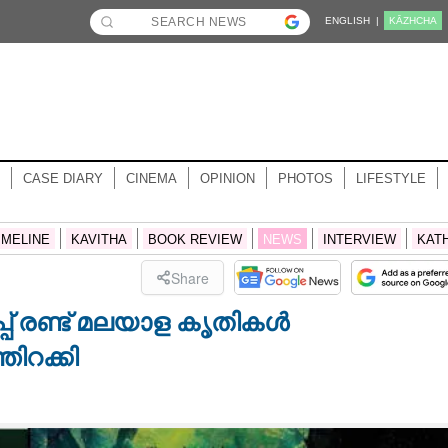
ENGLISH |
KĀZHCHA
CASE DIARY
CINEMA
OPINION
PHOTOS
LIFESTYLE
IMELINE
KAVITHA
BOOK REVIEW
NEWS
INTERVIEW
KAT
Share
പ് രണ്ട് മലയാള കൃതികൾ
തിറക്കി