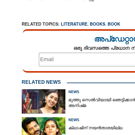
RELATED TOPICS:
LITERATURE
,
BOOKS
,
BOOK
അപ്ഡേറ്റാ
ഒരു ദിവസത്തെ പ്രധാന
RELATED NEWS
NEWS
മുത്തു സെൽവിയായി ഞെട്ടിക്കാ
അനിഷ്‌മ
ലണ്ടനിലെ ടൈം ല
മലയാള കൃതികൾ
NEWS
മൊഴിമാറ്റി പുറത്
ക്ലാഷിന് നയൻതാരയില്ല