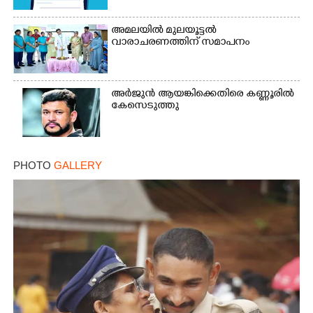
അമലയിൽ മുലയൂട്ടൽ
വാരാചരണത്തിന് സമാപനം
അർജുൻ ആയങ്കിക്കെതിരെ കണ്ണൂരിൽ
കേസെടുത്തു
PHOTO
GALLERY
×
Share this link
Copy Link