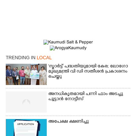
TRENDING IN
LOCAL
'സ്മാർട്ട്' പദ്ധതിയുമായി കേര; ലോഗോ
മുഖ്യമന്ത്രി വി ഡി സതീശൻ പ്രകാശനം
ചെയ്തു
അനധികൃതമായി പന്നി ഫാം അടച്ചു
പൂട്ടാൻ നോട്ടീസ്
അപേക്ഷ ക്ഷണിച്ചു