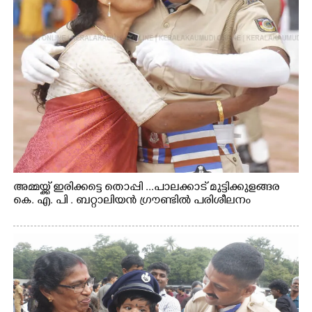
അമ്മയ്ക്ക് ഇരിക്കട്ടെ തൊപ്പി ...പാലക്കാട് മുട്ടിക്കുളങ്ങര
കെ. എ. പി . ബറ്റാലിയൻ ഗ്രൗണ്ടിൽ പരിശീലനം