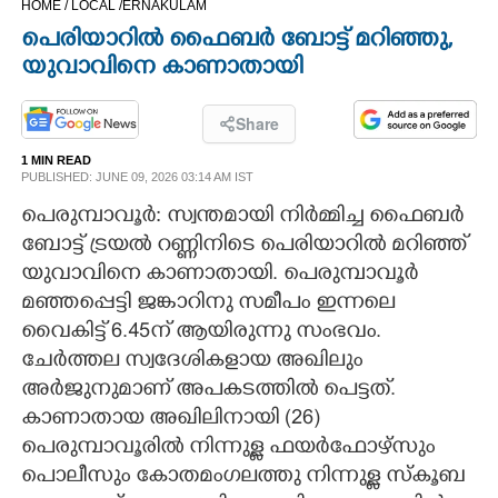
HOME /
LOCAL /
ERNAKULAM
CINEMA
പെരിയാറിൽ ഫൈബർ ബോട്ട് മറിഞ്ഞു,​
യുവാവിനെ കാണാതായി
OPINION
Share
PHOTOS
1 MIN READ
PUBLISHED: JUNE 09, 2026 03:14 AM IST
പെരുമ്പാവൂർ: സ്വന്തമായി നിർമ്മിച്ച ഫൈബർ
LIFESTYLE
ബോട്ട് ട്രയൽ റണ്ണിനിടെ പെരിയാറിൽ മറിഞ്ഞ്
യുവാവിനെ കാണാതായി. പെരുമ്പാവൂർ
SPIRITUAL
മഞ്ഞപ്പെട്ടി ജങ്കാറിനു സമീപം ഇന്നലെ
വൈകിട്ട് 6.45ന് ആയിരുന്നു സംഭവം.
INFO+
ചേർത്തല സ്വദേശികളായ അഖിലും
അർജുനുമാണ് അപകടത്തിൽ പെട്ടത്.
ART
കാണാതായ അഖിലിനായി (26)​
പെരുമ്പാവൂരിൽ നിന്നുള്ള ഫയർഫോഴ്സും
ASTRO
പൊലീസും കോതമംഗലത്തു നിന്നുള്ള സ്കൂബ