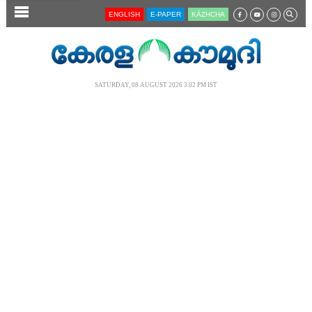
SECTIONS
ENGLISH
E-PAPER
KĀZHCHA
HOME
LATEST
SATURDAY, 08 AUGUST 2026 3.02 PM IST
AUDIO
NOTIFIED NEWS
POLL
KERALA
LOCAL
NEWS 360
CASE DIARY