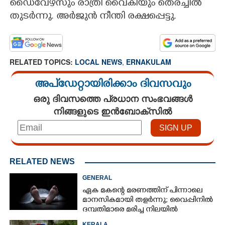
ഡൈവേഴ്സും രാത്രി വൈകിയും തെരച്ചിൽ
തുടർന്നു. അർജുൻ നീന്തി രക്ഷപ്പെട്ടു.
CARTOONS
LITERATURE
RELATED TOPICS:
LOCAL NEWS
,
ERNAKULAM
ZOOM
അപ്ഡേറ്റായിരിക്കാം ദിവസവും
ഒരു ദിവസത്തെ പ്രധാന സംഭവങ്ങൾ
CONTACT US
നിങ്ങളുടെ ഇൻബോക്സിൽ
RELATED NEWS
GENERAL
ഏക മകന്റെ മരണത്തിന് പിന്നാലെ
മാനസികമായി തളർന്നു; വൈപ്പിനിൽ
ദമ്പതിമാരെ മരിച്ച നിലയിൽ
കണ്ടെത്തി
KERALA