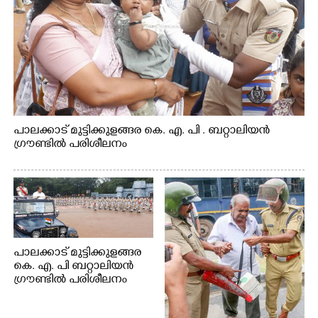
പാലക്കാട് മുട്ടിക്കുളങ്ങര കെ. എ. പി . ബറ്റാലിയൻ
ഗ്രൗണ്ടിൽ പരിശീലനം
പാലക്കാട് മുട്ടിക്കുളങ്ങര
കെ. എ. പി ബറ്റാലിയൻ
ഗ്രൗണ്ടിൽ പരിശീലനം