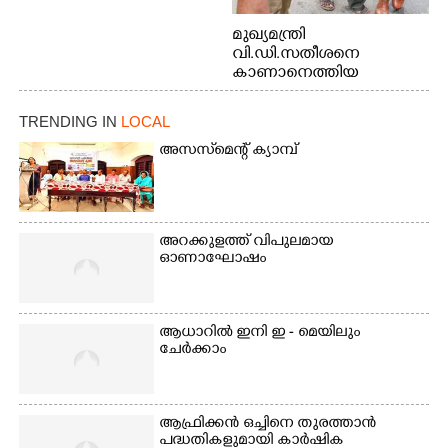
മുഖ്യമന്ത്രി
വി.ഡി.സതീശനെ
കാണാനെത്തിയ
മോഹനൻ നായർ
TRENDING IN
LOCAL
അസസ്‌മെന്റ് ക്യാമ്പ്
അറക്കുളത്ത് വിപുലമായ
ഓണാഘോഷം
ആധാറിൽ ഇനി ഇ - മെയിലും
ചേർക്കാം
ആഫ്രിക്കൻ ഒച്ചിനെ തുരത്താൻ
പദ്ധതികളുമായി കാർഷിക