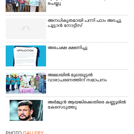
ചെയ്തു
അനധികൃതമായി പന്നി ഫാം അടച്ചു
പൂട്ടാൻ നോട്ടീസ്
അപേക്ഷ ക്ഷണിച്ചു
അമലയിൽ മുലയൂട്ടൽ
വാരാചരണത്തിന് സമാപനം
അർജുൻ ആയങ്കിക്കെതിരെ കണ്ണൂരിൽ
കേസെടുത്തു
×
Share this link
PHOTO
GALLERY