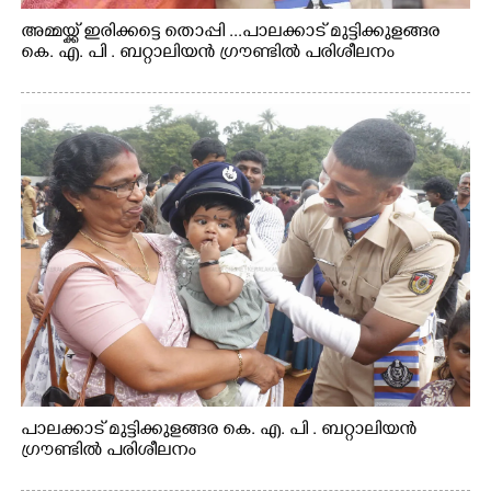
അമ്മയ്ക്ക് ഇരിക്കട്ടെ തൊപ്പി ...പാലക്കാട് മുട്ടിക്കുളങ്ങര
കെ. എ. പി . ബറ്റാലിയൻ ഗ്രൗണ്ടിൽ പരിശീലനം
പാലക്കാട് മുട്ടിക്കുളങ്ങര കെ. എ. പി . ബറ്റാലിയൻ
ഗ്രൗണ്ടിൽ പരിശീലനം