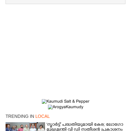
TRENDING IN
LOCAL
'സ്മാർട്ട്' പദ്ധതിയുമായി കേര; ലോഗോ
മുഖ്യമന്ത്രി വി ഡി സതീശൻ പ്രകാശനം