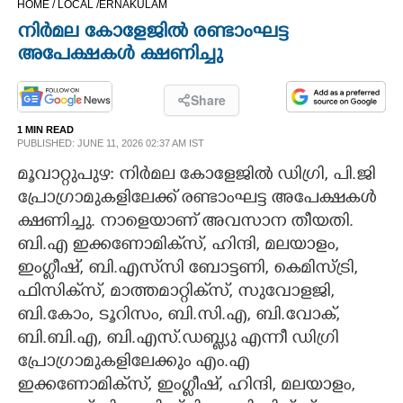
HOME /
LOCAL /
ERNAKULAM
CINEMA
നിർമല കോളേജിൽ രണ്ടാംഘട്ട
അപേക്ഷകൾ ക്ഷണിച്ചു
OPINION
Share
PHOTOS
1 MIN READ
PUBLISHED: JUNE 11, 2026 02:37 AM IST
മൂവാറ്റുപുഴ: നിർമല കോളേജിൽ ഡിഗ്രി, പി.ജി
LIFESTYLE
പ്രോഗ്രാമുകളിലേക്ക് രണ്ടാംഘട്ട അപേക്ഷകൾ
ക്ഷണിച്ചു. നാളെയാണ് അവസാന തീയതി.
SPIRITUAL
ബി.എ ഇക്കണോമിക്‌സ്, ഹിന്ദി, മലയാളം,
ഇംഗ്ലീഷ്, ബി.എസ്‌സി ബോട്ടണി, കെമിസ്ട്രി,
INFO+
ഫിസിക്‌സ്, മാത്തമാറ്റിക്‌സ്, സുവോളജി,
ബി.കോം, ടൂറിസം, ബി.സി.എ, ബി.വോക്,
ART
ബി.ബി.എ, ബി.എസ്.ഡബ്ല്യു എന്നീ ഡിഗ്രി
പ്രോഗ്രാമുകളിലേക്കും എം.എ
ASTRO
ഇക്കണോമിക്‌സ്, ഇംഗ്ലീഷ്, ഹിന്ദി, മലയാളം,