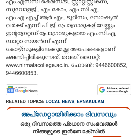
എം.എസ്‌സി കെമിസ്ട്രി, സ്റ്റാറ്റിസ്റ്റിക്‌സ്‌,
സുവോളജി, എം.കോം, എം.സി.എ,
CARTOONS
എം.എ.എച്ച്.ആർ.എം, ടൂറിസം, സോഷ്യൽ
വർക്ക് എന്നീ പി ജി പ്രോഗ്രാമുകളിലേയ്ക്കും
LITERATURE
ഇന്റഗ്രേറ്റഡ് പ്രോഗ്രാമുകളായ എം.സി.എ,
ഡാറ്റാ സയൻസ് എന്നീ
ZOOM
കോഴ്‌സുകളിലേക്കുമുള്ള അപേക്ഷകളാണ്
ക്ഷണിച്ചിരിക്കുന്നത്. വെബ് സൈറ്റ്:
CONTACT US
www.nirmalacollege.ac.in. ഫോൺ: 9446600852,
9446600853.
RELATED TOPICS:
LOCAL NEWS
,
ERNAKULAM
അപ്ഡേറ്റായിരിക്കാം ദിവസവും
ഒരു ദിവസത്തെ പ്രധാന സംഭവങ്ങൾ
നിങ്ങളുടെ ഇൻബോക്സിൽ