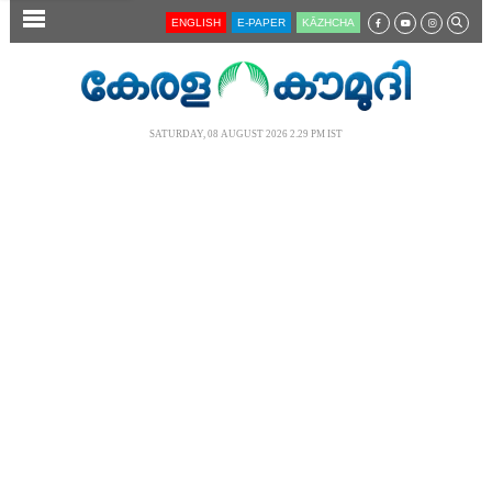
SECTIONS
ENGLISH
E-PAPER
KĀZHCHA
HOME
LATEST
SATURDAY, 08 AUGUST 2026 2.29 PM IST
AUDIO
NOTIFIED NEWS
POLL
KERALA
LOCAL
NEWS 360
CASE DIARY