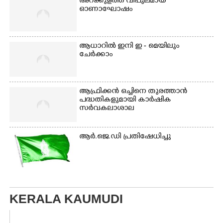
അറക്കുളത്ത് വിപുലമായ
ഓണാഘോഷം
ആധാറിൽ ഇനി ഇ - മെയിലും
ചേർക്കാം
ആഫ്രിക്കൻ ഒച്ചിനെ തുരത്താൻ
പദ്ധതികളുമായി കാർഷിക
സർവകലാശാല
ആർ.ജെ.ഡി പ്രതിഷേധിച്ചു
KERALA KAUMUDI