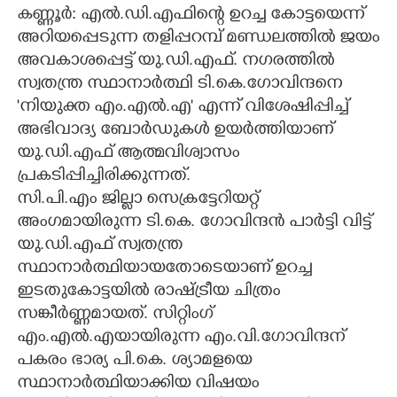
കണ്ണൂർ: എൽ.ഡി.എഫിന്റെ ഉറച്ച കോട്ടയെന്ന്
CARTOONS
അറിയപ്പെടുന്ന തളിപ്പറമ്പ് മണ്ഡലത്തിൽ ജയം
അവകാശപ്പെട്ട് യു.ഡി.എഫ്. നഗരത്തിൽ
സ്വതന്ത്ര സ്ഥാനാർത്ഥി ടി.കെ.ഗോവിന്ദനെ
LITERATURE
'നിയുക്ത എം.എൽ.എ' എന്ന് വിശേഷിപ്പിച്ച്
അഭിവാദ്യ ബോർഡുകൾ ഉയർത്തിയാണ്
ZOOM
യു.ഡി.എഫ് ആത്മവിശ്വാസം
പ്രകടിപ്പിച്ചിരിക്കുന്നത്.
CONTACT US
സി.പി.എം ജില്ലാ സെക്രട്ടേറിയറ്റ്
അംഗമായിരുന്ന ടി.കെ. ഗോവിന്ദൻ പാർട്ടി വിട്ട്
യു.ഡി.എഫ് സ്വതന്ത്ര
സ്ഥാനാർത്ഥിയായതോടെയാണ് ഉറച്ച
ഇടതുകോട്ടയിൽ രാഷ്ട്രീയ ചിത്രം
സങ്കീർണ്ണമായത്. സിറ്റിംഗ്
എം.എൽ.എയായിരുന്ന എം.വി.ഗോവിന്ദന്
പകരം ഭാര്യ പി.കെ. ശ്യാമളയെ
സ്ഥാനാർത്ഥിയാക്കിയ വിഷയം