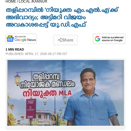
HOME /
LOCAL /
KANNUR
CINEMA
തളിപ്പറമ്പിൽ 'നിയുക്ത എം.എൽ.എ'ക്ക്
അഭിവാദ്യം; അട്ടിമറി വിജയം
OPINION
അവകാശപ്പെട്ട് യു.ഡി.എഫ്
PHOTOS
Share
1 MIN READ
PUBLISHED: APRIL 17, 2026 09:17 PM IST
LIFESTYLE
SPIRITUAL
INFO+
ART
ASTRO