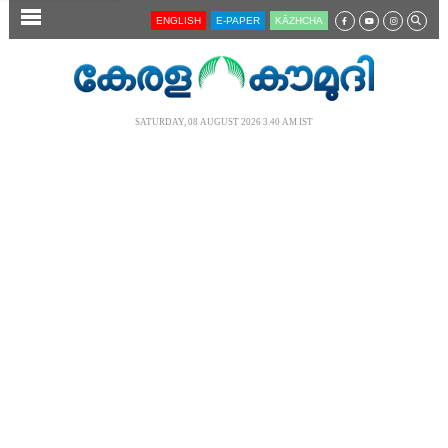
SECTIONS
ENGLISH
E-PAPER
KĀZHCHA
HOME
LATEST
SATURDAY, 08 AUGUST 2026 3.40 AM IST
AUDIO
NOTIFIED NEWS
POLL
KERALA
LOCAL
NEWS 360
CASE DIARY