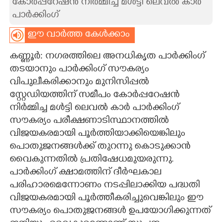
കോര്‍പ്പറേഷന്‍ നിര്‍മ്മിച്ച മള്‍ട്ടി ലെവല്‍ കാര്‍
പാര്‍ക്കിംഗ്
CARTOONS
ഈ വാർത്ത കേൾക്കാം
LITERATURE
കണ്ണൂർ: നഗരത്തിലെ അനധികൃത പാർക്കിംഗ്
തടയാനും പാർക്കിംഗ് സൗകര്യം
ZOOM
വിപുലീകരിക്കാനും മുനിസിപ്പൽ
സ്റ്റേഡിയത്തിന് സമീപം കോർപ്പറേഷൻ
CONTACT US
നിർമ്മിച്ച മൾട്ടി ലെവൽ കാർ പാർക്കിംഗ്
സൗകര്യം പരീക്ഷണാടിസ്ഥാനത്തിൽ
വിജയകരമായി പൂർത്തിയാക്കിയെങ്കിലും
പൊതുജനങ്ങൾക്ക് തുറന്നു കൊടുക്കാൻ
വൈകുന്നതിൽ പ്രതിഷേധമുയരുന്നു.
പാർക്കിംഗ് ക്ഷാമത്തിന് ദീർഘകാല
പരിഹാരമെന്നോണം നടപ്പിലാക്കിയ പദ്ധതി
വിജയകരമായി പൂർത്തീകരിച്ചുവെങ്കിലും ഈ
സൗകര്യം പൊതുജനങ്ങൾ ഉപയോഗിക്കുന്നത്