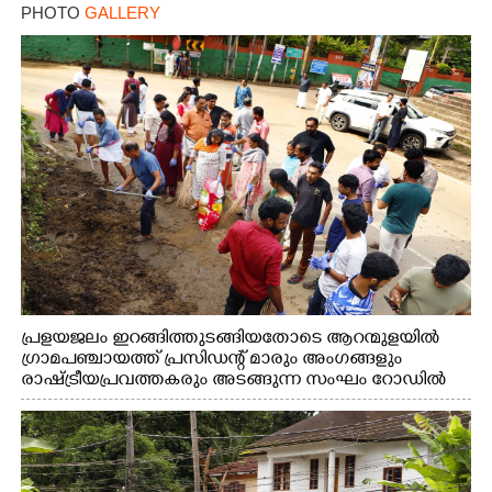
PHOTO
GALLERY
പ്രളയജലം ഇറങ്ങിത്തുടങ്ങിയതോടെ ആറന്മുളയിൽ
ഗ്രാമപഞ്ചായത്ത് പ്രസിഡന്റ് മാരും അംഗങ്ങളും
രാഷ്ട്രീയപ്രവത്തകരും അടങ്ങുന്ന സംഘം റോഡിൽ
അടിഞ്ഞ് കൂടിയ ചെളിയും മണ്ണും മറ്റ് മാലിന്യങ്ങളും
നീക്കം ചെയ്യുന്നു.