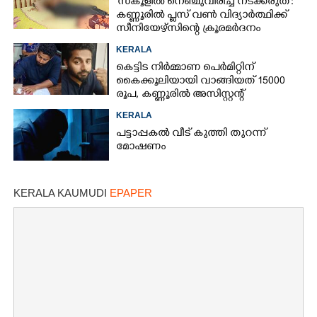
'സ്കൂളിൽ നെഞ്ചുവിരിച്ച് നടക്കരുത്':
കണ്ണൂരിൽ പ്ലസ് വൺ വിദ്യാർത്ഥിക്ക്
സീനിയേഴ്സിന്റെ ക്രൂരമർദനം
KERALA
കെട്ടിട നിർമ്മാണ പെർമിറ്റിന്
കൈക്കൂലിയായി വാങ്ങിയത് 15000
രൂപ,​ കണ്ണൂരിൽ അസിസ്റ്റന്റ്
എൻജിനീയർ പിടിയിൽ
KERALA
പട്ടാപ്പകൽ വീട് കുത്തി തുറന്ന്
മോഷണം
KERALA KAUMUDI
EPAPER