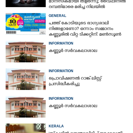
മാനസികമായി തളർന്നു; വൈപ്പിനിൽ
ദമ്പതിമാരെ മരിച്ച നിലയിൽ
കണ്ടെത്തി
GENERAL
പത്ത് കോടിയുടെ ഭാഗ്യശാലി
നിങ്ങളാണോ? ഒന്നാം സമ്മാനം
കണ്ണൂരിൽ വിറ്റ ടിക്കറ്റിന്: മൺസൂൺ
ബമ്പർ ഫലം പുറത്ത്
INFORMATION
കണ്ണൂർ സർവകലാശാല
INFORMATION
പ്രൊവിഷണൽ റാങ്ക് ലിസ്റ്റ്
പ്രസിദ്ധീകരിച്ചു
INFORMATION
കണ്ണൂർ സർവകലാശാല
KERALA