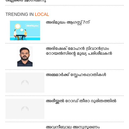
ഐക്കര ജംഗ്ഷനു
കാഴ്ച.2.വെള്ളം
സമീപം ആറന്മുള
ഇറങ്ങിപ്പോൾ
കിടങ്ങന്നൂർ റോഡിന്
ഇന്നലെത്തെ
TRENDING IN
LOCAL
സമീപം പ്രവർത്തിക്കു
കാഴ്ച.രക്ഷാപ്രവർത്തന
ആറന്മുള തട്ടുകട കഴുകി
അഭിമുഖം ആഗസ്റ്റ് 7ന്
ത്തിന് ഓച്ചിറ അഴിക്കലിൽ
വൃത്തിയാക്കുന്നു.
നിന്ന്എത്തിച്ച ബോട്ടും.
അഭിഷേക് മോഹൻ ട്രിവാൻഡ്രം
റോയൽസിന്റെ മുഖ്യ പരിശീലകൻ
അമ്മമാർക്ക് സ്നേഹപ്പൊതികൾ
അരീയ്ക്കൽ റോഡ് തീരാ ദുരിതത്തിൽ
അവനീബാല അനുസ്മരണം