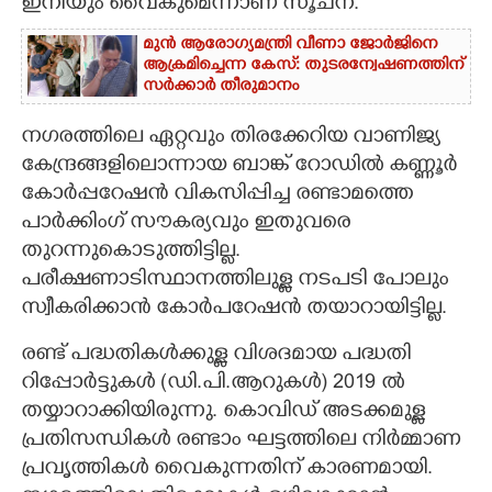
ഇനിയും വൈകുമെന്നാണ് സൂചന.
മുൻ ആരോഗ്യമന്ത്രി വീണാ ജോർജിനെ
ആക്രമിച്ചെന്ന കേസ്: തുടരന്വേഷണത്തിന്
സർക്കാർ തീരുമാനം
നഗരത്തിലെ ഏറ്റവും തിരക്കേറിയ വാണിജ്യ
കേന്ദ്രങ്ങളിലൊന്നായ ബാങ്ക് റോഡിൽ കണ്ണൂർ
കോർപ്പറേഷൻ വികസിപ്പിച്ച രണ്ടാമത്തെ
പാർക്കിംഗ് സൗകര്യവും ഇതുവരെ
തുറന്നുകൊടുത്തിട്ടില്ല.
പരീക്ഷണാടിസ്ഥാനത്തിലുള്ള നടപടി പോലും
സ്വീകരിക്കാൻ കോർപറേഷൻ തയാറായിട്ടില്ല.
രണ്ട് പദ്ധതികൾക്കുള്ള വിശദമായ പദ്ധതി
റിപ്പോർട്ടുകൾ (ഡി.പി.ആറുകൾ) 2019 ൽ
തയ്യാറാക്കിയിരുന്നു. കൊവിഡ് അടക്കമുള്ള
പ്രതിസന്ധികൾ രണ്ടാം ഘട്ടത്തിലെ നിർമ്മാണ
പ്രവൃത്തികൾ വൈകുന്നതിന് കാരണമായി.