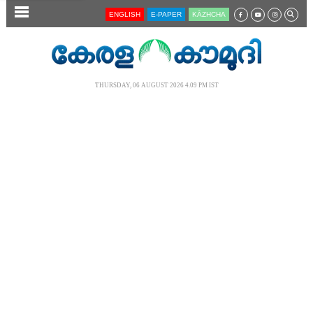
SECTIONS
ENGLISH
E-PAPER
KĀZHCHA
HOME
LATEST
THURSDAY, 06 AUGUST 2026 4.09 PM IST
AUDIO
NOTIFIED NEWS
POLL
KERALA
LOCAL
NEWS 360
CASE DIARY