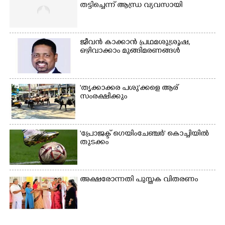
തട്ടിച്ചെന്ന് ആന്ധ്ര വ്യവസായി
ജീവൻ കാക്കാൻ പ്രഥമശുശ്രൂഷ,
ഒഴിവാക്കാം മുങ്ങിമരണങ്ങൾ
'തൃക്കാക്കര പശു'ക്കളെ ആര്
സംരക്ഷിക്കും
'പ്രോജക്ട് ഗെയിംചേഞ്ചർ' കൊച്ചിയിൽ
തുടക്കം
അക്ഷരോന്നതി പുസ്തക വിതരണം