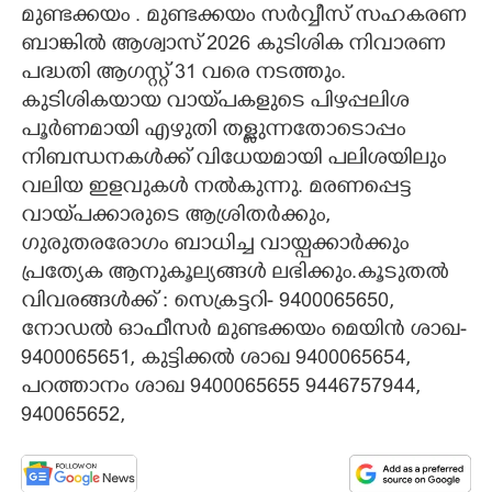
മുണ്ടക്കയം . മുണ്ടക്കയം സർവ്വീസ് സഹകരണ
CARTOONS
ബാങ്കിൽ ആശ്വാസ് 2026 കുടിശിക നിവാരണ
പദ്ധതി ആഗസ്റ്റ് 31 വരെ നടത്തും.
കുടിശികയായ വായ്‌പകളുടെ പിഴപ്പലിശ
LITERATURE
പൂർണമായി എഴുതി തള്ളുന്നതോടൊപ്പം
നിബന്ധനകൾക്ക് വിധേയമായി പലിശയിലും
ZOOM
വലിയ ഇളവുകൾ നൽകുന്നു. മരണപ്പെട്ട
വായ്‌പക്കാരുടെ ആശ്രിതർക്കും,
CONTACT US
ഗുരുതരരോഗം ബാധിച്ച വായ്പ‌ക്കാർക്കും
പ്രത്യേക ആനുകൂല്യങ്ങൾ ലഭിക്കും.കൂടുതൽ
വിവരങ്ങൾക്ക് : സെക്രട്ടറി- 9400065650,
നോഡൽ ഓഫീസർ മുണ്ടക്കയം മെയിൻ ശാഖ-
9400065651, കുട്ടിക്കൽ ശാഖ 9400065654,
പറത്താനം ശാഖ 9400065655 9446757944,
940065652,