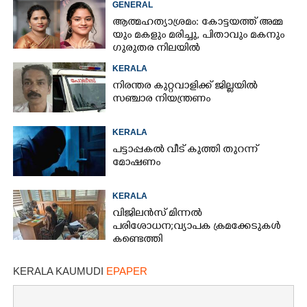
GENERAL
ആ​ത്മ​ഹ​ത്യാ​ശ്ര​മം​:​ കോട്ടയത്ത് അ​മ്മ​
യും​ ​മ​ക​ളും​ ​മ​രി​ച്ചു, പിതാവും മകനും
ഗുരുതര നിലയിൽ
KERALA
നിരന്തര കുറ്റവാളിക്ക് ജില്ലയിൽ
സഞ്ചാര നിയന്ത്രണം
KERALA
പട്ടാപ്പകൽ വീട് കുത്തി തുറന്ന്
മോഷണം
KERALA
വിജിലൻസ് മിന്നൽ
പരിശോധന; വ്യാപക ക്രമക്കേടുകൾ
കണ്ടെത്തി
KERALA KAUMUDI
EPAPER