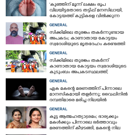
'കുഞ്ഞിന് മൂന്ന് ലക്ഷം രൂപ
വിലയിട്ടതോടെ തട്ടിപ്പ് മനസിലായി,
കോട്ടയത്ത് കുട്ടികളെ വിൽക്കുന്ന
സംഘം'; കൂടുതൽ
GENERAL
വെളിപ്പെടുത്തലുമായി ഗർഭിണി
സിക്കിമിലെ തുരങ്കം തകർന്നുണ്ടായ
അപകടം; കാണാതായ കോട്ടയം
സ്വദേശിയുടെ മൃതദേഹം കണ്ടെത്തി
GENERAL
സിക്കിമിലെ തുരങ്കം തകർന്ന്
കാണാതായ കോട്ടയം സ്വദേശിയുടെ
കുടുംബം അപകടസ്ഥലത്ത്;
രക്ഷാപ്രവർത്തനം ദുഷ്‌കരമെന്ന്
GENERAL
വിവരം
ഏക മകന്റെ മരണത്തിന് പിന്നാലെ
മാനസികമായി തളർന്നു; വൈപ്പിനിൽ
ദമ്പതിമാരെ മരിച്ച നിലയിൽ
കണ്ടെത്തി
GENERAL
കൂട്ട ആത്മഹത്യാശ്രമം; ഭാര്യക്കും
മകൾക്കും പിന്നാലെ ഭർത്താവും
മരണത്തിന് കീഴടങ്ങി, മകന്റെ നില
അതീവ ഗുരുതരം