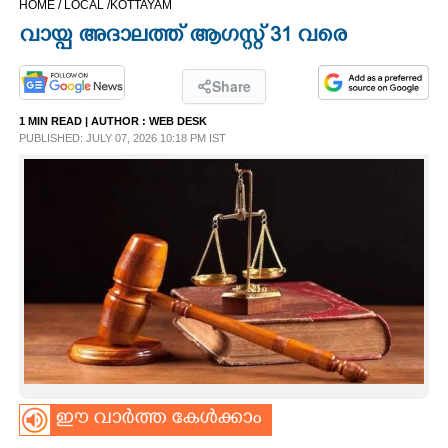
HOME /
LOCAL /
KOTTAYAM
CINEMA
വായ്പ‌ അദാലത്ത് ആഗസ്റ്റ് 31 വരെ
OPINION
Share
1 MIN READ
| AUTHOR :
WEB DESK
PHOTOS
PUBLISHED: JULY 07, 2026 10:18 PM IST
LIFESTYLE
SPIRITUAL
INFO+
ART
ഈ വാർത്ത കേൾക്കാം
ASTRO