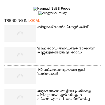
TRENDING IN
LOCAL
ബ്‌ളോക്ക് കോർഡിനേറ്റർ ഒഴിവ്
'ഓഫ് റോഡ് അഡ്വെഞ്ചർ ട്രാക്കായി'
കണ്ണമ്മൂല-അയ്യങ്കാളി റോഡ്
×
Share this link
140 വർഷത്തെ മൃഗശാല ഇനി
'ഹരിതശാല'!
Copy Link
അക്രമ സംഭവങ്ങളിലെ പ്രതികളെ
പിടികൂടണം; എൽ.ഡി.എഫ്
ഡിവൈ.എസ്.പി. ഓഫീസ് മാർച്ച്