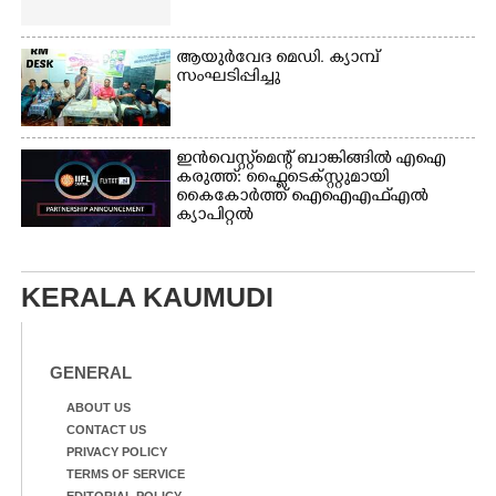
ആയുർവേദ മെഡി. ക്യാമ്പ്
സംഘടിപ്പിച്ചു
ഇൻവെസ്റ്റ്മെന്റ് ബാങ്കിങ്ങിൽ എഐ
കരുത്ത്: ഫ്ലൈടെക്സ്റ്റുമായി
കൈകോർത്ത് ഐഐഎഫ്എൽ
ക്യാപിറ്റൽ
KERALA KAUMUDI
GENERAL
ABOUT US
CONTACT US
PRIVACY POLICY
TERMS OF SERVICE
EDITORIAL POLICY