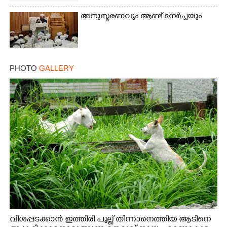
അനുസ്മരണവും ആണ്ട് നേർച്ചയും
PHOTO
GALLERY
വിശപ്പടക്കാൻ ഇത്തിരി പുല്ല് തിന്നാനെത്തിയ ആടിനെ