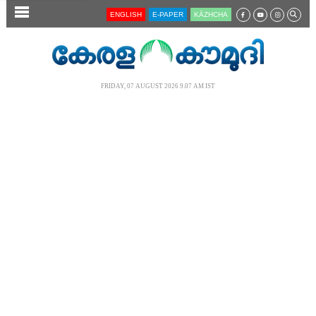
SECTIONS
ENGLISH
E-PAPER
KĀZHCHA
HOME
LATEST
FRIDAY, 07 AUGUST 2026 9.07 AM IST
AUDIO
NOTIFIED NEWS
POLL
KERALA
LOCAL
NEWS 360
CASE DIARY