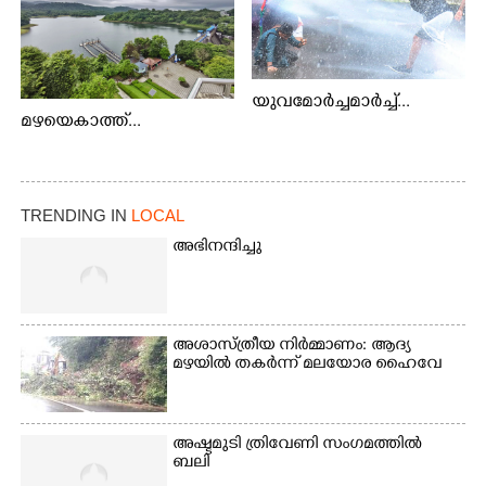
യുവമോർച്ചമാർച്ച്...
മഴയെകാത്ത്...
TRENDING IN
LOCAL
അഭിനന്ദിച്ചു
അശാസ്ത്രീയ നിർമ്മാണം: ആദ്യ
മഴയിൽ തകർന്ന് മലയോര ഹൈവേ
അഷ്ടമുടി ത്രിവേണി സംഗമത്തിൽ
ബലി