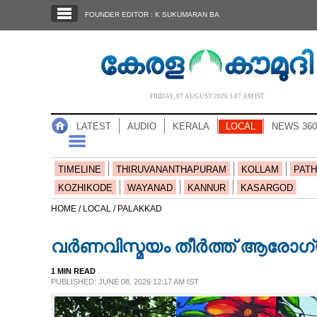
SECTIONS
FOUNDER EDITOR : K SUKUMARAN BA
HOME
LATEST
AUDIO
FRIDAY, 07 AUGUST 2026 3.07 AM IST
NOTIFIED NEWS
LATEST
AUDIO
KERALA
LOCAL
NEWS 360
POLL
KERALA
TIMELINE
THIRUVANANTHAPURAM
KOLLAM
PATH
KOZHIKODE
WAYANAD
KANNUR
KASARGOD
LOCAL
HOME /
LOCAL /
PALAKKAD
വർണവിസ്മയം തീർത്ത് ആരോഗ്യ
NEWS 360
1 MIN READ
PUBLISHED: JUNE 08, 2026 12:17 AM IST
CASE DIARY