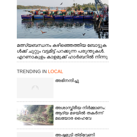
മത്സ്യബന്ധനം കഴിഞ്ഞെത്തിയ ബോട്ടുക
ൾക്ക് ചുറ്റും വട്ടമിട്ട് പറക്കുന്ന പരുന്തുകൾ.
എറണാകുളം കാളമുക്ക് ഹാർബറിൽ നിന്നു
ള്ള കാഴ്ച
TRENDING IN
LOCAL
അഭിനന്ദിച്ചു
അശാസ്ത്രീയ നിർമ്മാണം:
ആദ്യ മഴയിൽ തകർന്ന്
മലയോര ഹൈവേ
അഷ്ടമുടി ത്രിവേണി