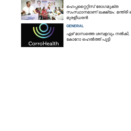
കുടുംബം
ഹെപ്പറ്റൈറ്റിസ് രോഗമുക്ത
സംസ്ഥാനമാണ് ലക്ഷ്യം: മന്ത്രി 
മുരളീധരൻ
GENERAL
ഏഴ് മാസത്തെ ശമ്പളവും നൽകി,
കോറോ ഹെൽത്ത് പൂട്ടി