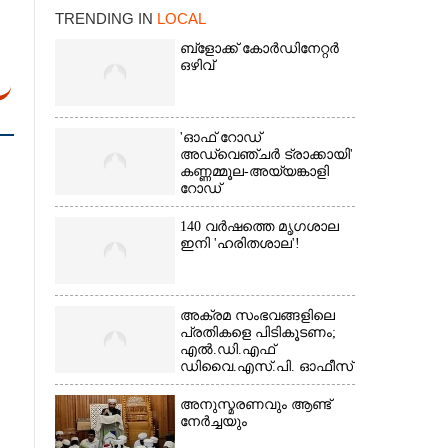
TRENDING IN
LOCAL
ബ്‌ളോക്ക് കോർഡിനേറ്റർ
ഒഴിവ്
'ഓഫ് റോഡ്
അഡ്വെഞ്ചർ ട്രാക്കായി'
കണ്ണമ്മൂല-അയ്യങ്കാളി
×
റോഡ്
140 വർഷത്തെ മൃഗശാല
ഇനി 'ഹരിതശാല'!
അക്രമ സംഭവങ്ങളിലെ
പ്രതികളെ പിടികൂടണം;
എൽ.ഡി.എഫ്
ഡിവൈ.എസ്.പി. ഓഫീസ്
മാർച്ച്
അനുസ്മരണവും ആണ്ട്
നേർച്ചയും