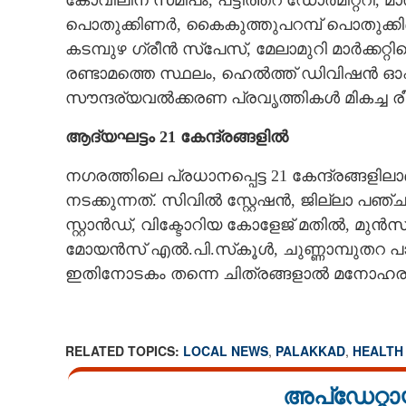
കോവിലിന് സമീപം, പട്ടിത്തറ ഡോർമിറ്ററി,
പൊതുക്കിണർ, കൈകുത്തുപറമ്പ് പൊതുക്കി
കടമ്പുഴ ഗ്രീൻ സ്‌പേസ്, മേലാമുറി മാർക്ക
രണ്ടാമത്തെ സ്ഥലം, ഹെൽത്ത് ഡിവിഷൻ ഓഫ
സൗന്ദര്യവൽക്കരണ പ്രവൃത്തികൾ മികച്ച 
ആദ്യഘട്ടം 21 കേന്ദ്രങ്ങളിൽ
നഗരത്തിലെ പ്രധാനപ്പെട്ട 21 കേന്ദ്രങ്
നടക്കുന്നത്. സിവിൽ സ്റ്റേഷൻ, ജില്ലാ പഞ്
സ്റ്റാൻഡ്, വിക്ടോറിയ കോളേജ് മതിൽ, മു
മോയൻസ് എൽ.പി.സ്‌കൂൾ, ചുണ്ണാമ്പുതറ പാലം
ഇതിനോടകം തന്നെ ചിത്രങ്ങളാൽ മനോഹര
RELATED TOPICS:
LOCAL NEWS
,
PALAKKAD
,
HEALTH
അപ്ഡേറ്റാ