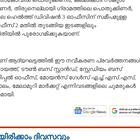
 മാതാകോവിൽ പൊതുക്കിണർ, കല്ലിക്കാട് സ്‌കൂൾ
ണർ, തിരുനെല്ലായി ഗ്രാമത്തിലെ പൊതുക്കിണർ,
റ്റിലെ ഹെൽത്ത് ഡിവിഷൻ 3 ഓഫീസിന് സമീപമുള്ള
ീസ് 2 മതിൽ തുടങ്ങിയ ഇടങ്ങളിലും
രീതിയിൽ പുരോഗമിക്കുകയാണ്.
ങളിലാണ് ആദ്യഘട്ടത്തിൽ ഈ നവീകരണ പ്രവർത്തനങ്ങ
ചായത്ത്, ടൗൺ ബസ് സ്റ്റാൻഡ്, സ്റ്റേഡിയം ബസ്
ൻസിപ്പൽ ഓഫീസ്, മോയൻസ് ഗേൾസ് എച്ച്.എസ്.എസ്,
, മേലാമുറി മാർക്കറ്റ് എന്നിവടങ്ങളിലെ ചുമരുകൾ
മായി.
യിരിക്കാം ദിവസവും