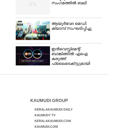
സംഗമത്തിൽ ബലി
ആയുർവേദ മെഡി.
ക്യാമ്പ് സംഘടിപ്പിച്ചു
ഇൻവെസ്റ്റ്മെന്റ്
ബാങ്കിങ്ങിൽ എഐ
കരുത്ത്:
ഫ്ലൈടെക്സ്റ്റുമായി
കൈകോർത്ത്
ഐഐഎഫ്എൽ
ക്യാപിറ്റൽ
KAUMUDI GROUP
KERALAKAUMUDI DAILY
KAUMUDY TV
KERALAKAUMUDI.COM
KAUMUDI.COM