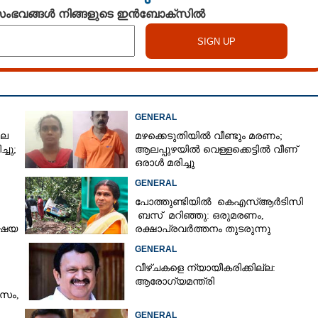
 സംഭവങ്ങൾ നിങ്ങളുടെ ഇൻബോക്സിൽ
GENERAL
ലെ
മഴക്കെടുതിയിൽ വീണ്ടും മരണം;
്ചു;
ആലപ്പുഴയിൽ വെള്ളക്കെട്ടിൽ വീണ്
ഒരാൾ മരിച്ചു
Share this link
GENERAL
പോത്തുണ്ടിയിൽ കെഎസ്ആർടിസി
ബസ് മറിഞ്ഞു: ഒരുമരണം,
വിഷയ
രക്ഷാപ്രവര്‍ത്തനം തുടരുന്നു
GENERAL
Copy Link
വീഴ്ചകളെ ന്യായീകരിക്കില്ല:
ആരോഗ്യമന്ത്രി
 സൗന്ദര്യവത്കരണം
ാസം,
GENERAL