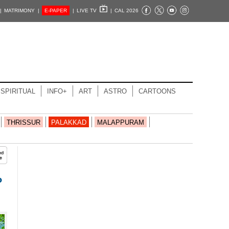
|
MATRIMONY |
E-PAPER
|
LIVE TV
|
CAL 2026
SPIRITUAL
INFO+
ART
ASTRO
CARTOONS
THRISSUR
PALAKKAD
MALAPPURAM
ം