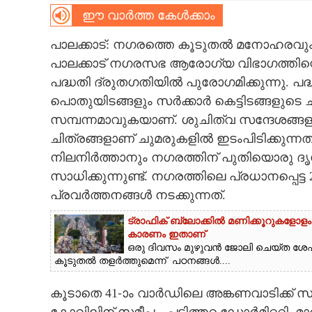
ഈ വാർത്ത കേൾക്കാം
CARTOONS
പാലക്കാട്: നഗരത്തെ കൂടുതൽ മനോഹരവും 
പാലക്കാട് നഗരസഭ ആരോഗ്യ വിഭാഗത്തിന്റെ
LITERATURE
പദ്ധതി ദ്രുതഗതിയിൽ പുരോഗമിക്കുന്നു. 
പൊതുയിടങ്ങളും സർക്കാർ കെട്ടിടങ്ങളു
ZOOM
സമ്പന്നമാവുകയാണ്. ശുചിത്വ സന്ദേശങ്ങളു
ചിത്രങ്ങളാണ് ചുമരുകളിൽ ഇടംപിടിക്കുന്
CONTACT US
നിലനിർത്താനും നഗരത്തിന് പുതിയൊരു ദ
സാധിക്കുന്നുണ്ട്. നഗരത്തിലെ പ്രധാനപ്പെട
പ്രവർത്തനങ്ങൾ നടക്കുന്നത്.
ട്രാഫിക് ബ്ലോക്കിൽ മണിക്കൂറുകളോളം 
കാരണം ഇതാണ്
ഒരു ദിവസം മുഴുവൻ ജോലി ചെയ്‌ത ശേഷം 
കൂടുതൽ തളർത്തുമെന്ന് പഠനങ്ങൾ....
കൂടാതെ 41-ാം വാർഡിലെ അങ്കണവാടിക്ക് സമ