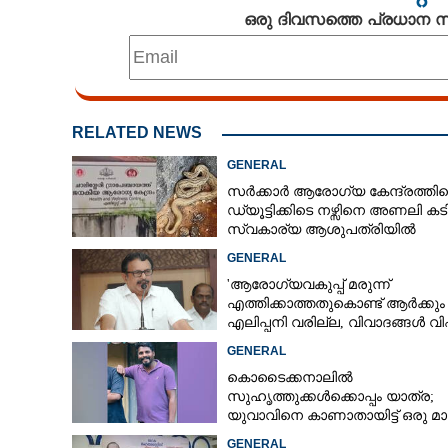
ഒരു ദിവസത്തെ പ്രധാന
RELATED NEWS
GENERAL
സർക്കാർ ആരോഗ്യ കേന്ദ്രത്തി
ഡ്യൂട്ടിക്കിടെ നഴ്സിനെ അണലി കടിച
സ്വകാര്യ ആശുപത്രിയിൽ
ചികിത്സയിൽ
GENERAL
'ആരോഗ്യവകുപ്പ് മരുന്ന്
എത്തിക്കാത്തതുകൊണ്ട് ആർക്കും
എലിപ്പനി വരില്ല, വിവാദങ്ങൾ 
ദാരിദ്ര്യത്തിന്റെ ഭാഗം'
GENERAL
കൊടൈക്കനാലിൽ
വർണവിസ്മയം തീർത്ത് ആരോഗ്യ
സുഹൃത്തുക്കൾക്കൊപ്പം യാത്ര;
വിഭാഗത്തിന്റെ
യുവാവിനെ കാണാതായിട്ട് ഒരു മ
അന്വേഷണം ഊർജിതമല്ലെന്ന്
GENERAL