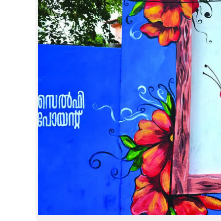
CINEMA
OPINION
PHOTOS
LIFESTYLE
SPIRITUAL
INFO+
ART
ASTRO