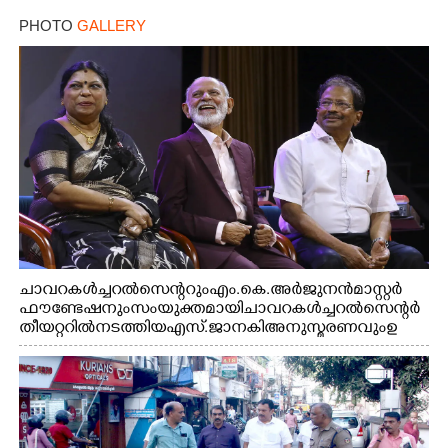
PHOTO
GALLERY
ചാവറ കൾച്ചറൽ സെന്ററും എം.കെ. അർജുനൻ മാസ്റ്റർ
ഫൗണ്ടേഷനും സംയുക്തമായി ചാവറ കൾച്ചറൽ സെന്റർ
തീയറ്ററിൽ നടത്തിയ എസ്. ജാനകി അനുസ്മരണവും ഉ
ദ്ഘാടനം ചെയ്യാനെത്തിയ സംഗീത സംവിധായകൻ ജെറി
അമൽദേവ്, ഗായിക ജെൻസി, എം.കെ. അർജുനൻ
ഫൗണ്ടേഷൻ ചെയർമാൻ ഡോ. രാധാകൃഷ്ണൻ എന്നിവർ