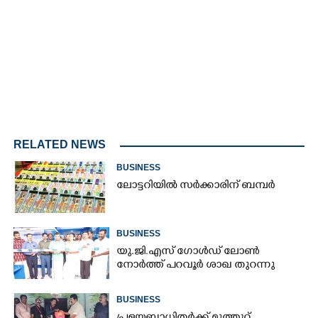
/
Unmute
RELATED NEWS
BUSINESS
ലോട്ടറിയിൽ സർക്കാരിന് ബമ്പർ
BUSINESS
യു.ജി.എസ് ഗോൾഡ് ലോൺ
നോർത്ത് പറവൂർ ശാഖ തുറന്നു
BUSINESS