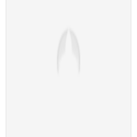
×
Share this link
Copy Link