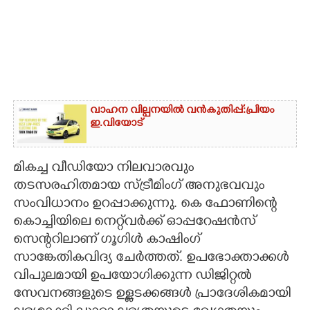
വാഹന വില്പനയിൽ വൻകുതിപ്പ്: ​പ്രി​യം
ഇ.വിയോട്
മികച്ച വീഡിയോ നിലവാരവും
തടസരഹിതമായ സ്ട്രീമിംഗ് അനുഭവവും
സംവിധാനം ഉറപ്പാക്കുന്നു. കെ ഫോണിന്റെ
കൊച്ചിയിലെ നെറ്റ്‌വർക്ക് ഓപ്പറേഷൻസ്
സെന്ററിലാണ് ഗൂഗിൾ കാഷിംഗ്
സാങ്കേതികവിദ്യ ചേർത്തത്. ഉപഭോക്താക്കൾ
വിപുലമായി ഉപയോഗിക്കുന്ന ഡിജിറ്റൽ
സേവനങ്ങളുടെ ഉള്ളടക്കങ്ങൾ പ്രാദേശികമായി