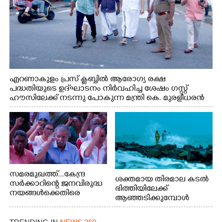
എറണാകുളം പ്രസ് ക്ലബ്ബിൽ ആരോഗ്യ രക്ഷ
പദ്ധതിയുടെ ഉദ്‌ഘാടനം നിർവഹിച്ച ശേഷം ഗസ്റ്റ്
ഹൗസിലേക്ക് നടന്നു പോകുന്ന മന്ത്രി കെ. മുരളീധരൻ
സമരമുഖത്ത്...കേന്ദ്ര
ശക്തമായ തിരമാല കടൽ
സർക്കാറിന്റെ ജനവിരുദ്ധ
ഭിത്തിയിലേക്ക്
നയങ്ങൾക്കെതിരെ
ആഞ്ഞടിക്കുമ്പോൾ
എറണാകുളം ബോട്ട് ജെട്ടി
അപകടകരമായ രീതിയിൽ
ബി.എസ്.എൻ.എൽ
മീൻ പിടിക്കുന്ന