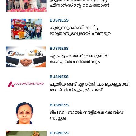
പ്രളയബാധിതർക്ക് മുത്തൂറ്റ്
ഫിനാൻസിന്റെ കൈത്താങ്ങ്
BUSINESS
കുരുന്നുകൾക്ക് വേറിട്ട
യാത്രാനുഭവുമായി ഫൺടൂറ
BUSINESS
എ.ഐ ഹാർഡ്‌വെയറുകൾ
കൊച്ചിയിൽ നിർമ്മിക്കും
BUSINESS
പുതിയ രണ്ട് എനർജി ഫണ്ടുകളുമായി
ആക്‌സിസ് മ്യൂച്വൽ ഫണ്ട്
BUSINESS
ദീപ ഡി. നായർ നാളികേര ബോർഡ്
സി.ഇ.ഒ
BUSINESS