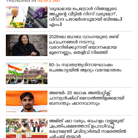
ഓഫീസിനു മുന്നിൽ
TRENDING IN
NEWS 360
യുവാക്കൾ. ഞാറയ്ക്കൽ
കർഷക തൊഴിലാളി
ബീച്ചിൽ നിന്നുള്ള കാഴ്ച്ച
'ശുദ്ധമായ പെട്രോൾ നിങ്ങളുടെ
സംയുക്ത സമര സമിതി
അച്ഛന്റെ വീട്ടിൽ നിന്ന് വരുമോ?',
സംഘടിപ്പിച്ച ജയിൽ
വിവാദ പരാമർശവുമായി ബിജെപി
നിറയ്ക്കൽ സമരത്തിൽ
എംപി
പങ്കെടുത്തുകൊണ്ട്
മുദ്രാവാക്യം വിളിക്കുന്ന
2026ലെ ബാബ വാംഗയുടെ രണ്ട്
മുൻ മന്ത്രി എസ്. ശർമ്മ
പ്രവചനങ്ങൾ നടന്നു;
വരാനിരിക്കുന്നത് ഭയാനകമായ
മൂന്നെണ്ണം, തെളിവ് നിരത്തി
അനുയായികൾ
80-ാം സ്വാതന്ത്ര്യദിനാഘോഷം
ചെങ്കോട്ടയിൽ ആദ്യം വന്ദേമാതരം
അണ്ടർ- 20 ലോക അത്‌ലറ്റിക്സ്
ചാമ്പ്യൻഷിപ്പ് മെഡൽത്തിളക്കമായി
ബസന്തും ഷാനവാസും
അമിത് ഷാ വരും, ബഹളം വയ്ക്കരുത്
പ്രതിപക്ഷത്തോട് ഉപാധിവച്ച്
കേന്ദ്രമന്ത്രി വിദ്യാർത്ഥി സമരത്തിൽ
ചർച്ചയ്ക്ക് തയ്യാർ