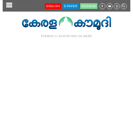
SECTIONS
ENGLISH
E-PAPER
KĀZHCHA
HOME
LATEST
TUESDAY, 11 AUGUST 2026 1.05 AM IST
AUDIO
NOTIFIED NEWS
POLL
KERALA
LOCAL
NEWS 360
CASE DIARY