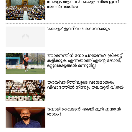
കേരളം ആകാൻ കേരള: ബിൽ ഇന്ന്
ലോക്‌സഭയിൽ
'കേരളം' ഇന്ന് സഭ കടന്നേക്കും
'ഞാനെന്തിന് നോ പറയണം? ക്രിക്കറ്റ്
കളിക്കുക എന്നതാണ് എന്റെ ജോലി,
മറ്റുലക്ഷ്യങ്ങൾ ഒന്നുമില്ല'
'തായ്‌വാഴ്ത്തി'ലൂടെ വന്ദേമാതരം
വിവാദത്തിൽ നിന്നും തലയൂരി വിജയ്
'വോളി വൈദ്യൻ' ആയി മുൻ ഇന്ത്യൻ
താരം !