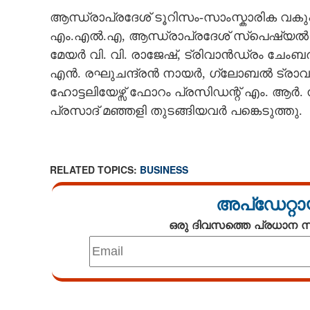
ആന്ധ്രാപ്രദേശ് ടൂറിസം-സാംസ്കാരിക വകുപ്പ
എം.എൽ.എ, ആന്ധ്രാപ്രദേശ് സ്‌പെഷ്യൽ 
മേയർ വി. വി. രാജേഷ്, ട്രിവാൻഡ്രം ചേംബ
എൻ. രഘുചന്ദ്രൻ നായർ, ഗ്ലോബൽ ട്രാവൽ 
ഹോട്ടലിയേഴ്സ് ഫോറം പ്രസിഡന്റ് എം. ആർ
പ്രസാദ് മഞ്ഞളി തുടങ്ങിയവർ പങ്കെടുത്തു.
RELATED TOPICS:
BUSINESS
അപ്ഡേറ്റാ
ഒരു ദിവസത്തെ പ്രധാന
Loaded
:
3.34%
/
Unmute