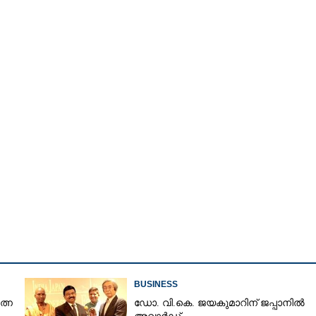
Share this link
BUSINESS
ത്ന
ഡോ. വി.കെ. ജയകുമാറിന് ജപ്പാനിൽ