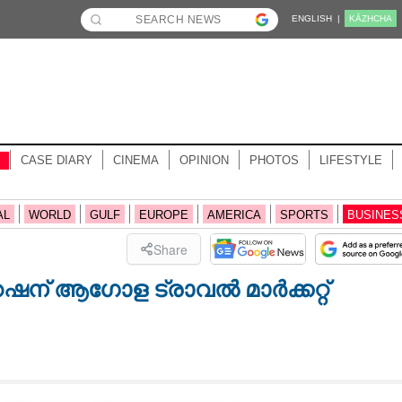
ENGLISH |
KĀZHCHA
CASE DIARY
CINEMA
OPINION
PHOTOS
LIFESTYLE
AL
WORLD
GULF
EUROPE
AMERICA
SPORTS
BUSINES
Share
് ആഗോള ട്രാവൽ മാർക്കറ്റ്