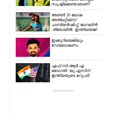
സൃഷ്ടിക്കേണ്ടവരാണ്'
വിമർശനവുമായി ക്രിക്കറ്റ്
താരത്തിന്റെ ഭാര്യ
അണ്ടർ 20 ലോക
അത്‌ലറ്റിക്സ്
ചാമ്പ്യൻഷിപ്പ്; ജാവലിൻ
ത്രോയിൽ ഇന്ത്യയ്ക്ക്
വെള്ളി
ഇക്കുറിയെങ്കിലും
റോയലാകണം
എഫ്.സി.ആർ.എ
ഭേദഗതി: യു.എസിന്
ഇന്ത്യയുടെ മറുപടി
Advertisement