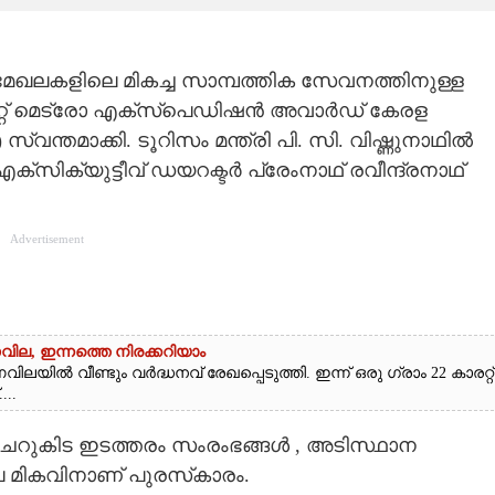
റി മേഖലകളിലെ മികച്ച സാമ്പത്തിക സേവനത്തിനുള്ള
്റ് മെട്രോ എക്‌സ്‌പെഡിഷൻ അവാർഡ് കേരള
തമാക്കി. ടൂറിസം മന്ത്രി പി. സി. വിഷ്ണുനാഥിൽ
സിക്യുട്ടീവ് ഡയറക്ടർ പ്രേംനാഥ് രവീന്ദ്രനാഥ്
Advertisement
ർണവില, ഇന്നത്തെ നിരക്കറിയാം
ിൽ വീണ്ടും വർദ്ധനവ് രേഖപ്പെടുത്തി. ഇന്ന് ഒരു ഗ്രാം 22 കാരറ്റ്
...
, ചെറുകിട ഇടത്തരം സംരംഭങ്ങൾ , അടിസ്ഥാന
മികവിനാണ് പുരസ്‌കാരം.