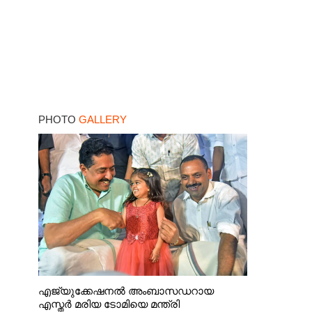
PHOTO
GALLERY
എജ്യുക്കേഷനൽ അംബാസഡറായ
എസ്തർ മരിയ ടോമിയെ മന്ത്രി