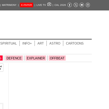
|
MATRIMONY |
E-PAPER
|
LIVE TV
|
CAL 2026
SPIRITUAL
INFO+
ART
ASTRO
CARTOONS
S
DEFENCE
EXPLAINER
OFFBEAT