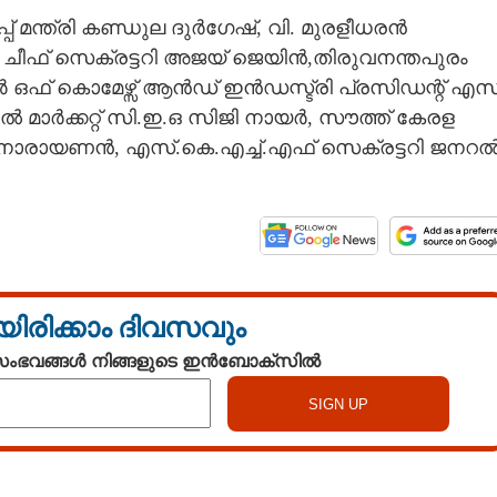
് മന്ത്രി കണ്ഡുല ദുർഗേഷ്, വി. മുരളീധരൻ
ചീഫ് സെക്രട്ടറി അജയ് ജെയിൻ,തിരുവനന്തപുരം
ർ ഒഫ് കൊമേഴ്സ് ആൻഡ് ഇൻഡസ്ട്രി പ്രസിഡന്റ് എസ്
മാർക്കറ്റ് സി.ഇ.ഒ സിജി നായർ, സൗത്ത് കേരള
. നാരായണൻ, എസ്‌.കെ.എച്ച്.എഫ് സെക്രട്ടറി ജനറ
യിരിക്കാം ദിവസവും
 സംഭവങ്ങൾ നിങ്ങളുടെ ഇൻബോക്സിൽ
Watch More