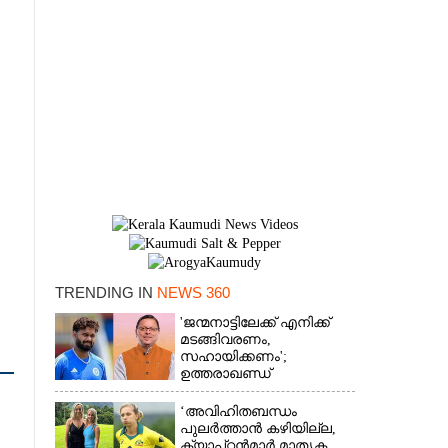
TRENDING IN
NEWS 360
'ജന്മനാട്ടിലേക്ക് എനിക്ക്
×
മടങ്ങിവരണം,
സഹായിക്കണം';
ഉത്തരാഖണ്ഡ്
മുഖ്യമന്ത്രിയോട്
അപേക്ഷയുമായി ഋഷഭ്
‘അവിഹിതബന്ധം
പന്ത്
പുലർത്താൻ കഴിയില്ല,​
ക്യാപ്റ്റൻമാർ മാതൃക