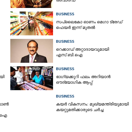
അവാർഡ്
BUSINESS
Copy Link
സപ്ലൈകോ ഓണം മെഗാ ട്രേഡ്
്യൽ കോർപ്പറേഷന്
ഫെയർ ഇന്ന് മുതൽ
ആഗോള ട്രാവൽ മാർക്കറ്റ് അവാർഡ്
BUSINESS
റെക്കാഡ് അറ്റാദായവുമായി
എസ്.ബി.ഐ
BUSINESS
ി​ ​
ഭാഗ്യക്കുറി ഫലം അറിയാൻ
ഔദ്യോഗിക ആപ്പ്
BUSINESS
 ഫോൺ
കയർ വികസനം: മുഖ്യമന്ത്രിയുമായി
കയറ്റുമതിക്കാരുടെ ചർച്ച
ബിഐ