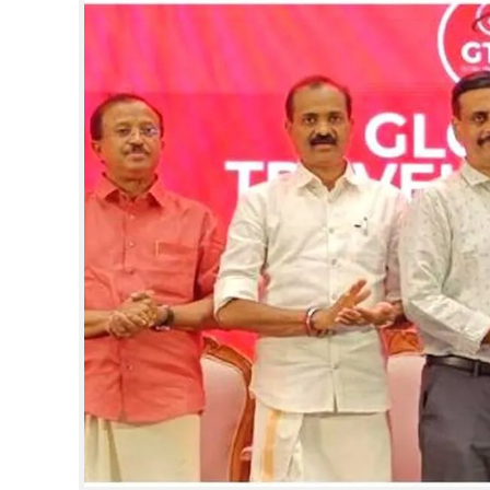
CINEMA
OPINION
PHOTOS
LIFESTYLE
SPIRITUAL
INFO+
ART
ASTRO