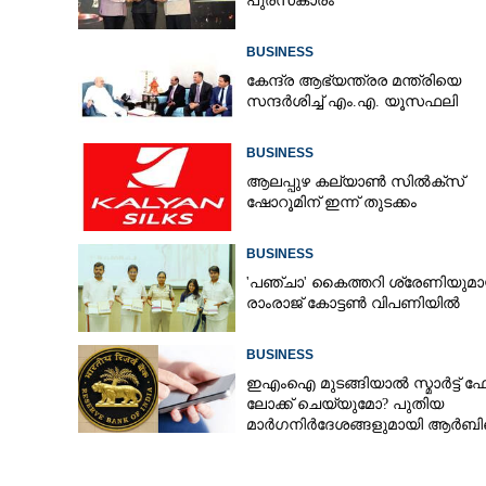
പുരസ്‌കാരം
BUSINESS
കേന്ദ്ര ആഭ്യന്ത്രര മന്ത്രിയെ
കേരള ഫിനാൻഷ
സന്ദർശിച്ച് എം.എ. യൂസഫലി
BUSINESS
ആലപ്പുഴ കല്യാൺ സിൽക്‌സ്
ഷോറൂമിന് ഇന്ന് തുടക്കം
BUSINESS
'​പ​ഞ്ചാ​'​ ​കൈ​ത്ത​റി​ ​ശ്രേ​ണി​യു​മാ​യ
രാം​രാ​ജ് ​കോ​ട്ടൺ വിപണിയിൽ
BUSINESS
ഇഎംഐ മുടങ്ങിയാൽ സ്മാർട്ട്
ലോക്ക് ചെയ്യുമോ? പുതിയ
മാർഗനിർദേശങ്ങളുമായി ആർ