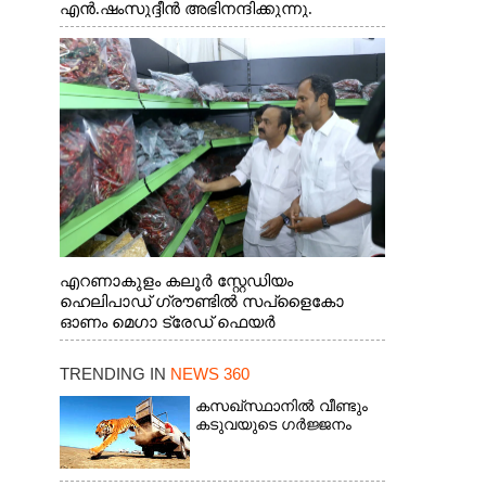
എൻ.ഷംസുദ്ദീൻ അഭിനന്ദിക്കുന്നു.
എറണാകുളം കലൂർ സ്റ്റേഡിയം
ഹെലിപാഡ് ഗ്രൗണ്ടിൽ സപ്ളൈകോ
ഓണം മെഗാ ട്രേഡ് ഫെയർ
സംസ്ഥാനതല ഉദ്ഘാടനം നിർവഹിച്ച്
സ്റ്റാൾ സന്ദർശിക്കുന്ന മുഖ്യമന്ത്രി വി.ഡി.
TRENDING IN
NEWS 360
സതീശൻ. മന്ത്രി അനൂപ് ജേക്കബ് സമീപം
കസഖ്‌സ്ഥാനിൽ വീണ്ടും
കടുവയുടെ ഗർജ്ജനം