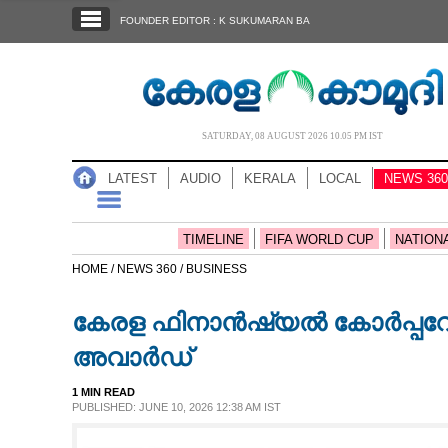
SECTIONS
FOUNDER EDITOR : K SUKUMARAN BA
HOME
LATEST
AUDIO
SATURDAY, 08 AUGUST 2026 10.05 PM IST
NOTIFIED NEWS
LATEST
AUDIO
KERALA
LOCAL
NEWS 360
POLL
KERALA
TIMELINE
FIFA WORLD CUP
NATION
HOME /
NEWS 360 /
BUSINESS
LOCAL
കേരള ഫിനാൻഷ്യൽ കോർപ്പറേഷന
NEWS 360
അവാർഡ്
1 MIN READ
CASE DIARY
PUBLISHED: JUNE 10, 2026 12:38 AM IST