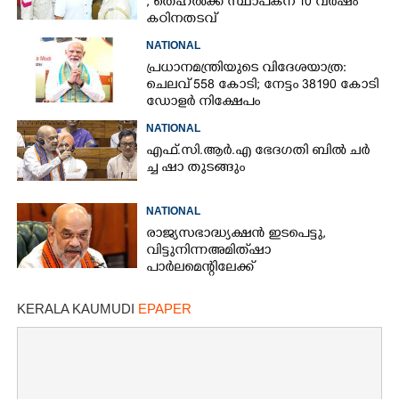
, തെഹൽക്ക സ്ഥാപകന് 10 വർഷം
കഠിനതടവ്
NATIONAL
പ്രധാനമന്ത്രിയുടെ വിദേശയാത്ര:
ചെലവ് 558 കോടി; നേട്ടം 38190 കോടി
ഡോളർ നിക്ഷേപം
×
Share this link
NATIONAL
എ​ഫ്.​സി.​ആ​ർ.​എ​ ​ഭേ​ദ​ഗ​തി​ ​ബിൽ ച​ർ​
ച്ച​ ​ഷാ​ ​തുടങ്ങും
NATIONAL
Copy Link
രാജ്യസഭാദ്ധ്യക്ഷൻ ഇടപെട്ടു,
വിട്ടുനിന്ന അമിത് ഷാ
പാർലമെന്റിലേക്ക്
KERALA KAUMUDI
EPAPER