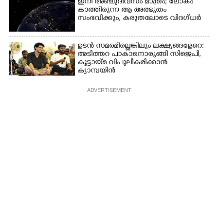
ഇനി അഞ്ചുദിവസം മാത്രം; ലോകം
കാത്തിരുന്ന ആ അത്ഭുതം
സംഭവിക്കും, കരുതലോടെ വിദഗ്ധർ
ഉടൻ സമരമില്ലെങ്കിലും ലക്ഷ്യങ്ങളേറെ:
അടിത്തറ പാകാനൊരുങ്ങി സിജെപി,​
കൂട്ടായ്മ വിപുലീകരിക്കാൻ
ക്യാമ്പയിൻ
ADVERTISEMENT