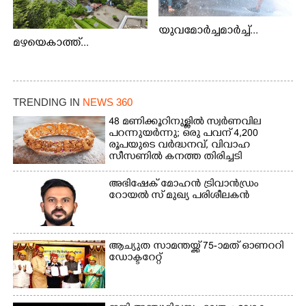
യുവമോർച്ചമാർച്ച്...
മഴയെകാത്ത്...
TRENDING IN
NEWS 360
48 മണിക്കൂറിനുള്ളിൽ സ്വർണവില
പറന്നുയർന്നു; ഒരു പവന് 4,200
രൂപയുടെ വർദ്ധനവ്, വിവാഹ
സീസണിൽ കനത്ത തിരിച്ചടി
അഭിഷേക് മോഹൻ ട്രിവാൻഡ്രം
റോയൽ സ് മുഖ്യ പരിശീലകൻ
ആച്യുത സാമന്തയ്ക്ക് 75-ാമത് ഓണററി
ഡോക്ടറേറ്റ്