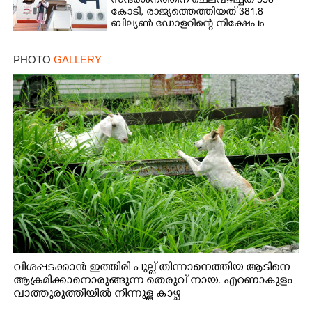
സന്ദർശനത്തിന് ചെലവഴിച്ചത് 558
കോടി, രാജ്യത്തെത്തിയത് 381.8
ബില്യൺ ഡോളറിന്റെ നിക്ഷേപം
PHOTO
GALLERY
വിശപ്പടക്കാൻ ഇത്തിരി പുല്ല് തിന്നാനെത്തിയ ആടിനെ
ആക്രമിക്കാനൊരുങ്ങുന്ന തെരുവ് നായ. എറണാകുളം
വാത്തുരുത്തിയിൽ നിന്നുള്ള കാഴ്ച