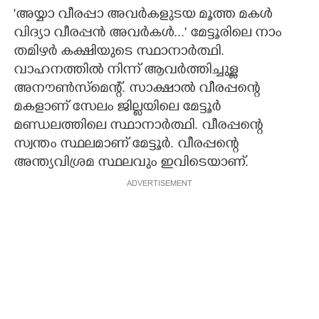
'അയ്യാ വീരപ്പാ അവർകളുടയ മൂത്ത മകൾ
CARTOONS
വിദ്യാ വീരപ്പൻ അവർകൾ..." മേട്ടൂരിലെ നാം
തമിഴർ കക്ഷിയുടെ സ്ഥാനാർത്ഥി.
LITERATURE
വാഹനത്തിൽ നിന്ന് ആവർത്തിച്ചുള്ള
അനൗൺസ്മെന്റ്. സാക്ഷാൽ വീരപ്പന്റെ
മകളാണ് സേലം ജില്ലയിലെ മേട്ടൂർ
ZOOM
മണ്ഡലത്തിലെ സ്ഥാനാ‌ർത്ഥി. വീരപ്പന്റെ
സ്വന്തം സ്ഥലമാണ് മേട്ടൂർ. വീരപ്പന്റെ
CONTACT US
അന്ത്യവിശ്രമ സ്ഥലവും ഇവിടെയാണ്.
ADVERTISEMENT