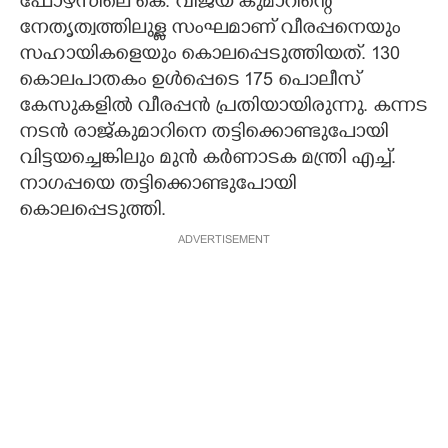
ഫോഴ്സിലെ കെ. വിജയ് കുമാറിന്റെ
നേതൃത്വത്തിലുള്ള സംഘമാണ് വീരപ്പനെയും
സഹായികളെയും കൊലപ്പെടുത്തിയത്. 130
കൊലപാതകം ഉൾപ്പെടെ 175 പൊലീസ്
കേസുകളിൽ വീരപ്പൻ പ്രതിയായിരുന്നു. കന്നട
നടൻ രാജ്കുമാറിനെ തട്ടിക്കൊണ്ടുപോയി
വിട്ടയച്ചെങ്കിലും മുൻ കർണാടക മന്ത്രി എച്ച്.
നാഗപ്പയെ തട്ടിക്കൊണ്ടുപോയി
കൊലപ്പെടുത്തി.
ADVERTISEMENT