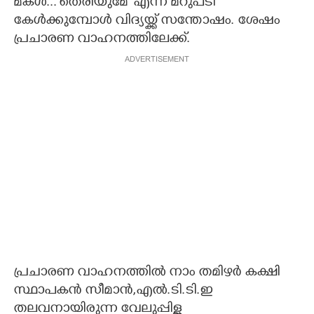
മകൾ...'തെരിയുമേ" എന്ന മറുപടി
കേൾക്കുമ്പോൾ വിദ്യയ്ക്ക് സന്തോഷം. ശേഷം
പ്രചാരണ വാഹനത്തിലേക്ക്.
ADVERTISEMENT
പ്രചാരണ വാഹനത്തിൽ നാം തമിഴ‌ർ കക്ഷി
സ്ഥാപകൻ സീമാൻ,എൽ.ടി.ടി.ഇ
തലവനായിരുന്ന വേലുപ്പിള്ള