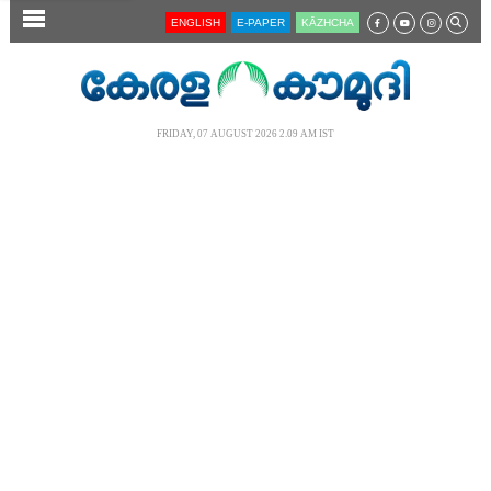
SECTIONS
ENGLISH
E-PAPER
KĀZHCHA
HOME
LATEST
FRIDAY, 07 AUGUST 2026 2.09 AM IST
AUDIO
NOTIFIED NEWS
POLL
KERALA
LOCAL
NEWS 360
CASE DIARY