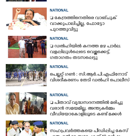
NATIONAL
 കേന്ദ്രത്തിനെതിരെ വാങ്‌ചുക്
വാക്കുപാലിച്ചില്ല, ഫോട്ടോ
പുറത്തുവിട്ടു
NATIONAL
 ഡൽഹിയിൽ കനത്ത മഴ പാർല.
വളപ്പിലുൾപ്പെടെ വെള്ളക്കെട്ട്,
ഗതാഗതം തടസപ്പെട്ടു
NATIONAL
പെല്ലറ്റ് ഗൺ : സി.ആർ.പി.എഫിനോട്
വിശദീകരണം തേടി ഡൽഹി പൊലീസ്
NATIONAL
 പിതാവ് വൃദ്ധസദനത്തിൽ മരിച്ചു
വരാൻ സമയമില്ല,​ അന്ത്യകർമ്മം
വീഡിയോകോളിലൂടെ കണ്ട് മക്കൾ
NATIONAL
സഹപ്രവർത്തകയെ പീഡിപ്പിച്ച കേസ്