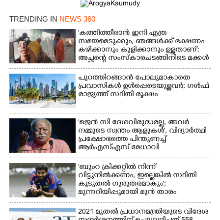
TRENDING IN
NEWS 360
'കത്തിത്തീരാൻ ഇനി എത്ര
സമയമെടുക്കും, ഞങ്ങൾക്ക് ഭക്ഷണം
കഴിക്കാനും കുളിക്കാനും ഉള്ളതാണ്':
അച്ഛന്റെ സംസ്കാരചടങ്ങിനിടെ മക്കൾ
പുറത്തിറങ്ങാൻ പോലുമാകാതെ
പ്രവാസികൾ ഉൾപ്പെടെയുള്ളവർ; ഗൾഫ്
രാജ്യത്ത് സ്ഥിതി രൂക്ഷം
'ജെൻ സി ദേശവിരുദ്ധരല്ല, അവർ
നമ്മുടെ സ്വന്തം ആളുകൾ', വിദ്യാർത്ഥി
പ്രക്ഷോഭത്തെ പിന്തുണച്ച്
ആർഎസ്‌എസ് മേധാവി
'ബുംറ ക്രിക്കറ്റിൽ നിന്ന്
വിട്ടുനിൽക്കണം, ഇല്ലെങ്കിൽ സ്ഥിതി
കൂടുതൽ ഗുരുതരമാകും';
മുന്നറിയിപ്പുമായി മുൻ താരം
2021 മുതൽ പ്രധാനമന്ത്രിയുടെ വിദേശ