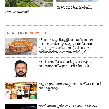
യുവമോർച്ചമാർച്ച്...
മഴയെകാത്ത്...
TRENDING IN
NEWS 360
48 മണിക്കൂറിനുള്ളിൽ സ്വർണവില
പറന്നുയർന്നു; ഒരു പവന് 4,200
രൂപയുടെ വർദ്ധനവ്, വിവാഹ
സീസണിൽ കനത്ത തിരിച്ചടി
അഭിഷേക് മോഹൻ ട്രിവാൻഡ്രം
റോയൽ സ് മുഖ്യ പരിശീലകൻ
ആച്യുത സാമന്തയ്ക്ക് 75-ാമത് ഓണററി
ഡോക്ടറേറ്റ്
ഇനി അഞ്ചുദിവസം മാത്രം; ലോകം