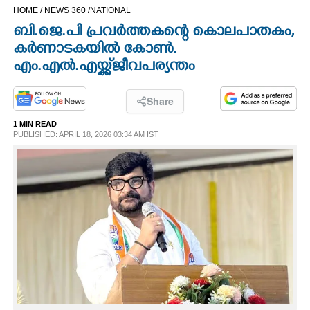
HOME /
NEWS 360 /
NATIONAL
CINEMA
ബി.ജെ.പി പ്രവർത്തകന്റെ കൊലപാതകം,
കർണാടകയിൽ കോൺ.
OPINION
എം.എൽ.എയ്ക്ക് ജീവപര്യന്തം
PHOTOS
Share
1 MIN READ
LIFESTYLE
PUBLISHED: APRIL 18, 2026 03:34 AM IST
SPIRITUAL
INFO+
ART
ASTRO