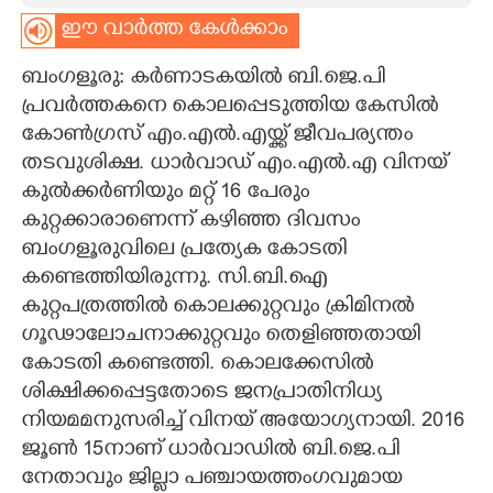
ഈ വാർത്ത കേൾക്കാം
CARTOONS
ബംഗളൂരു: കർണാടകയിൽ ബി.ജെ.പി
LITERATURE
പ്രവർത്തകനെ കൊലപ്പെടുത്തിയ കേസിൽ
കോൺഗ്രസ് എം.എൽ.എയ്ക്ക് ജീവപര്യന്തം
തടവുശിക്ഷ. ധാർവാഡ് എം.എൽ.എ വിനയ്
ZOOM
കുൽക്കർണിയും മറ്റ് 16 പേരും
കുറ്റക്കാരാണെന്ന് കഴിഞ്ഞ ദിവസം
CONTACT US
ബംഗളൂരുവിലെ പ്രത്യേക കോടതി
കണ്ടെത്തിയിരുന്നു. സി.ബി.ഐ
കുറ്റപത്രത്തിൽ കൊലക്കുറ്റവും ക്രിമിനൽ
ഗൂഢാലോചനാക്കുറ്റവും തെളിഞ്ഞതായി
കോടതി കണ്ടെത്തി. കൊലക്കേസിൽ
ശിക്ഷിക്കപ്പെട്ടതോടെ ജനപ്രാതിനിധ്യ
നിയമമനുസരിച്ച് വിനയ് അയോഗ്യനായി. 2016
ജൂൺ 15നാണ് ധാർവാഡിൽ ബി.ജെ.പി
നേതാവും ജില്ലാ പഞ്ചായത്തംഗവുമായ