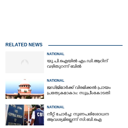
RELATED NEWS
NATIONAL
യു.പി.ഐയിൽ എം.ഡി.ആറിന്
വഴിതുറന്ന് ബിൽ
NATIONAL
ജഡ്‌ജിമാർക്ക് വിരമിക്കൽ പ്രായം
പ്രത്യേകമാകാം: സുപ്രീംകോടതി
NATIONAL
നീറ്റ് ചോർച്ച: നുണപരിശോധന
ആവശ്യമില്ലെന്ന് സി.ബി.ഐ