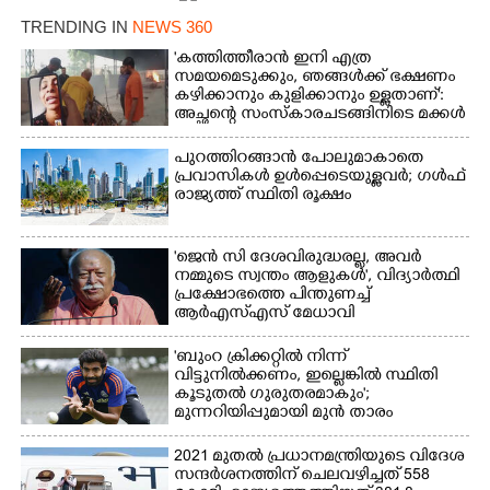
TRENDING IN
NEWS 360
Copy Link
'കത്തിത്തീരാൻ ഇനി എത്ര
സമയമെടുക്കും, ഞങ്ങൾക്ക് ഭക്ഷണം
കഴിക്കാനും കുളിക്കാനും ഉള്ളതാണ്':
അച്ഛന്റെ സംസ്കാരചടങ്ങിനിടെ മക്കൾ
പുറത്തിറങ്ങാൻ പോലുമാകാതെ
പ്രവാസികൾ ഉൾപ്പെടെയുള്ളവർ; ഗൾഫ്
രാജ്യത്ത് സ്ഥിതി രൂക്ഷം
'ജെൻ സി ദേശവിരുദ്ധരല്ല, അവർ
നമ്മുടെ സ്വന്തം ആളുകൾ', വിദ്യാർത്ഥി
പ്രക്ഷോഭത്തെ പിന്തുണച്ച്
ആർഎസ്‌എസ് മേധാവി
'ബുംറ ക്രിക്കറ്റിൽ നിന്ന്
വിട്ടുനിൽക്കണം, ഇല്ലെങ്കിൽ സ്ഥിതി
കൂടുതൽ ഗുരുതരമാകും';
മുന്നറിയിപ്പുമായി മുൻ താരം
2021 മുതൽ പ്രധാനമന്ത്രിയുടെ വിദേശ
സന്ദർശനത്തിന് ചെലവഴിച്ചത് 558