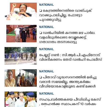
NATIONAL
 കേന്ദ്രത്തിനെതിരെ വാങ്‌ചുക്
വാക്കുപാലിച്ചില്ല, ഫോട്ടോ
പുറത്തുവിട്ടു
NATIONAL
 ഡൽഹിയിൽ കനത്ത മഴ പാർല.
വളപ്പിലുൾപ്പെടെ വെള്ളക്കെട്ട്,
ഗതാഗതം തടസപ്പെട്ടു
NATIONAL
പെല്ലറ്റ് ഗൺ : സി.ആർ.പി.എഫിനോട്
വിശദീകരണം തേടി ഡൽഹി പൊലീസ്
NATIONAL
 പിതാവ് വൃദ്ധസദനത്തിൽ മരിച്ചു
വരാൻ സമയമില്ല,​ അന്ത്യകർമ്മം
വീഡിയോകോളിലൂടെ കണ്ട് മക്കൾ
NATIONAL
സഹപ്രവർത്തകയെ പീഡിപ്പിച്ച കേസ്
, തെഹൽക്ക സ്ഥാപകന് 10 വർഷം