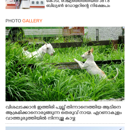
കോടി, രാജ്യത്തെത്തിയത് 381.8
ബില്യൺ ഡോളറിന്റെ നിക്ഷേപം
PHOTO
GALLERY
വിശപ്പടക്കാൻ ഇത്തിരി പുല്ല് തിന്നാനെത്തിയ ആടിനെ
ആക്രമിക്കാനൊരുങ്ങുന്ന തെരുവ് നായ. എറണാകുളം
വാത്തുരുത്തിയിൽ നിന്നുള്ള കാഴ്ച