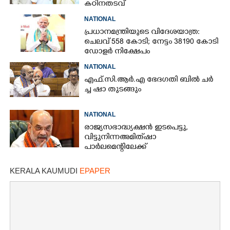
കഠിനതടവ്
NATIONAL
പ്രധാനമന്ത്രിയുടെ വിദേശയാത്ര:
ചെലവ് 558 കോടി; നേട്ടം 38190 കോടി
ഡോളർ നിക്ഷേപം
NATIONAL
എ​ഫ്.​സി.​ആ​ർ.​എ​ ​ഭേ​ദ​ഗ​തി​ ​ബിൽ ച​ർ​
ച്ച​ ​ഷാ​ ​തുടങ്ങും
NATIONAL
രാജ്യസഭാദ്ധ്യക്ഷൻ ഇടപെട്ടു,
വിട്ടുനിന്ന അമിത് ഷാ
പാർലമെന്റിലേക്ക്
KERALA KAUMUDI
EPAPER