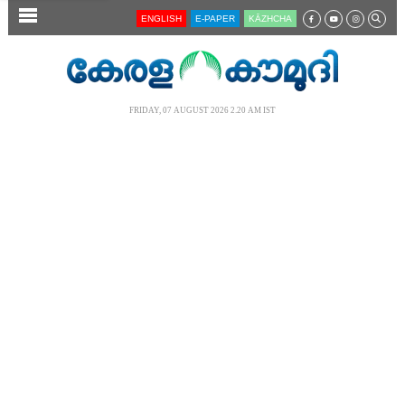
SECTIONS
ENGLISH
E-PAPER
KĀZHCHA
HOME
LATEST
FRIDAY, 07 AUGUST 2026 2.20 AM IST
AUDIO
NOTIFIED NEWS
POLL
KERALA
LOCAL
NEWS 360
CASE DIARY