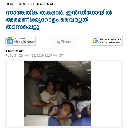
HOME /
NEWS 360 /
NATIONAL
CINEMA
സാങ്കേതിക തകരാർ, ഇൻഡിഗോയിൽ
അരമണിക്കൂറോളം വൈദ്യുതി
OPINION
തടസപ്പെട്ടു
PHOTOS
Share
1 MIN READ
LIFESTYLE
PUBLISHED: MAY 19, 2026 12:37 AM IST
SPIRITUAL
INFO+
ART
ASTRO