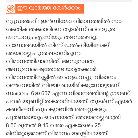
ഈ വാർത്ത കേൾക്കാം
CARTOONS
ന്യൂഡൽഹി: ഇൻഡിഗോ വിമാനത്തിൽ സാ​
LITERATURE
ങ്കേതിക തകരാറിനെ തുടർന്ന് വൈദ്യുത
ബന്ധവും എ.സിയും തടസപ്പെട്ടു.
വഡോദരയിൽ നിന്ന് ഡൽഹിയിലേക്ക്
ZOOM
ഞയറാഴ്ച പുറപ്പെടാനിരുന്ന
വിമാനത്തിലാണിത്. അസ്വസ്ഥത
CONTACT US
അനുഭവപ്പെട്ടതോടെ യാത്രക്കാർ
വിമാനത്തിനുള്ളിൽ ബഹളംവച്ചു. വിമാനം
റൺവേയിൽ നിശ്ചലമായിരിക്കുമ്പോഴാണ്
സംഭവം. 6ഇ 657 എന്ന വിമാനത്തിന്റെ ഗ്രൗണ്ട്
പവർ യൂണിറ്റ് തകരാറിലായത്. തുടർന്ന് എയർ
കണ്ടീഷനിംഗും ക്യാബിൻ ലൈറ്റുകളും
പൂർണമായും ഓഫായത്. ഞായറാഴ്ച രാത്രി
8.50 മുതൽ 9.15 വരെ ഏകദേശം 25
മിനിറ്റോളമാണ് വിമാനം ഇരുട്ടിലായത്.