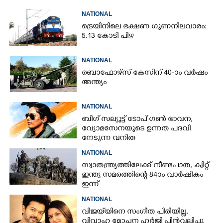
NATIONAL
ട്രെയിനിലെ ഭക്ഷണ ഗുണനിലവാരം:
5.13 കോടി പിഴ
NATIONAL
ബൊഫോഴ്സ് കേസിന് 40-ാം വ‌ർഷം
അന്ത്യം
NATIONAL
ബിഗ് സല്യൂട്ട് ടോപ് ഗൺ ഭാവന,​
വ്യോമസേനയുടെ ഉന്നത പദവി
നേടുന്ന വനിത
NATIONAL
സ്വാതന്ത്ര്യത്തിലേക്ക് നീണ്ടപാത, ക്വിറ്റ്
ഇന്ത്യ സമരത്തിന്റെ 84ാം വാർഷികം
ഇന്ന്
NATIONAL
വിജയ്‌യിനെ സംഗീത പിരിയില്ല,
വിവാഹ മോചന ഹർജി പിൻവലിച്ചു