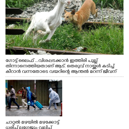
ഗോട്ട് ലൈഫ് ...വിശപ്പടക്കാൻ ഇത്തിരി പുല്ല്
തിന്നാനെത്തിയതാണ് ആട്. തെരുവ് നായ്ക്കൾ കടിച്ച്
കീറാൻ വന്നതോടെ വയറിന്റെ ആന്തൽ മറന്ന് ജീവന്
വേണ്ടിയായി ഓട്ടം. എറണാകുളം വാത്തുരുത്തിയിൽ
നിന്നുള്ള കാഴ്ച
ചാറ്റൽ മഴയിൽ മഴക്കോട്ട്
ധരിച്ച് ലഗേജും വലിച്ച്