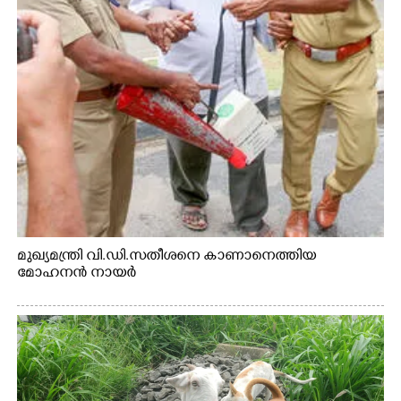
മുഖ്യമന്ത്രി വി.ഡി.സതീശനെ കാണാനെത്തിയ
മോഹനൻ നായർ