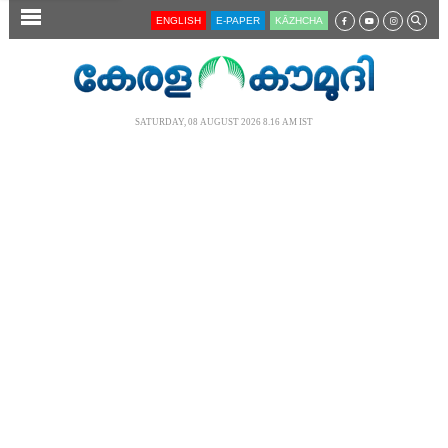
SECTIONS
ENGLISH
E-PAPER
KĀZHCHA
HOME
LATEST
SATURDAY, 08 AUGUST 2026 8.16 AM IST
AUDIO
NOTIFIED NEWS
POLL
KERALA
LOCAL
NEWS 360
CASE DIARY