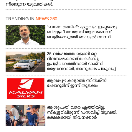
നീങ്ങുന്ന യുവതികൾ.
എറണാകുളം മേനകയിൽ
നിന്നുള്ള കാഴ്ച
TRENDING IN
NEWS 360
'ഹലോ അങ്കിൾ': ഏറ്റവും ഇഷ്ടപ്പെട്ട
ബിജെപി നേതാവ് ആരാണെന്ന്
വെളിപ്പെടുത്തി രാഹുൽ ഗാന്ധി
25 വർഷത്തെ ജോലി ഒറ്റ
ദിവസംകൊണ്ട് തകർന്നു;
ഉപജീവനത്തിനായി ടാക്‌സി
ഡ്രൈവറായി,​ അനുഭവം പങ്കുവച്ച്
യുവതി
ആലപ്പുഴ കല്യാൺ സിൽക്‌സ്
ഷോറൂമിന് ഇന്ന് തുടക്കം
ആശുപത്രി വരെ എത്തിയില്ല:
സ്കൂട്ടറിലിരുന്ന് പ്രസവിച്ച് യുവതി,
രക്ഷകരായി ജീവനക്കാർ