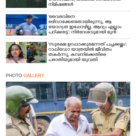
നിമിഷങ്ങൾ
'വൈഭവിനെ
ഒഴിവാക്കേണ്ടതായിരുന്നു,​ ആ
യോഗ്യത ഇപ്പോഴില്ല, ആദ്യം എല്ലാം
പഠിക്കട്ടെ'; നിർദേശവുമായി മുൻ
ക്രിക്കറ്റ് താരം
'സുരക്ഷ ഉറപ്പാക്കുമെന്നത് പച്ചക്കള്ളം';
റാപ്പിഡോ യാത്രയിൽ ജീവിതം
തകർന്നു, കമ്പനിക്കെതിരെ
പരാതിയുമായി യുവതി
PHOTO
GALLERY