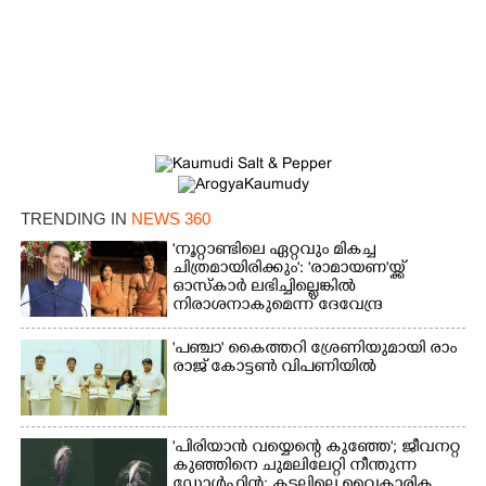
TRENDING IN
NEWS 360
'നൂറ്റാണ്ടിലെ ഏറ്റവും മികച്ച
ചിത്രമായിരിക്കും': 'രാമായണ'യ്ക്ക്
ഓസ്കാ‌ർ ലഭിച്ചില്ലെങ്കിൽ
നിരാശനാകുമെന്ന് ദേവേന്ദ്ര
ഫഡ്നാവിസ്
×
Share this link
'​പ​ഞ്ചാ​'​ ​കൈ​ത്ത​റി​ ​ശ്രേ​ണി​യു​മാ​യി​ ​രാം​
രാ​ജ് ​കോ​ട്ടൺ വിപണിയിൽ
'പിരിയാൻ വയ്യെന്റെ കുഞ്ഞേ'; ജീവനറ്റ
കുഞ്ഞിനെ ചുമലിലേറ്റി നീന്തുന്ന
Copy Link
ഡോൾഫിൻ; കടലിലെ വൈകാരിക