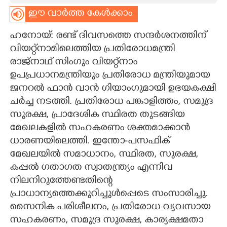
ഈ വാർത്ത കേൾക്കാം
CARTOONS
ഹനോയ്: രണ്ട് ദിവസത്തെ സന്ദർശനത്തിന്
LITERATURE
വിയറ്റ്നാമിലെത്തിയ പ്രതിരോധമന്ത്രി
രാജ്നാഥ് സിംഗും വിയറ്റ്‌നാം
ഉപപ്രധാനമന്ത്രിയും പ്രതിരോധ മന്ത്രിയുമായ
ZOOM
ജനറൽ ഫാൻ വാൻ ഗിയാംഗുമായി ഉഭയകക്ഷി
ചർച്ച നടത്തി. പ്രതിരോധ പങ്കാളിത്തം,​ സമുദ്ര
CONTACT US
സുരക്ഷ, പ്രാദേശിക സ്ഥിരത തുടങ്ങിയ
മേഖലകളിൽ സഹകരണം ശക്തമാക്കാൻ
ധാരണയിലെത്തി. ഇന്തോ-പസഫിക്
മേഖലയിൽ സമാധാനം, സ്ഥിരത, സുരക്ഷ,​
കപ്പൽ ഗതാഗത സ്വാതന്ത്ര്യം എന്നിവ
നിലനിറുത്തേണ്ടതിന്റെ
പ്രാധാന്യത്തെക്കുറിച്ചുൾപ്പെടെ സംസാരിച്ചു.
സൈനിക പരിശീലനം, പ്രതിരോധ വ്യവസായ
സഹകരണം, സമുദ്ര സുരക്ഷ, കാര്യക്ഷമതാ