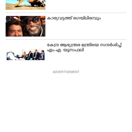
കാര്യവട്ടത്ത് ഗെയ്‌ലിരമ്പും
കേന്ദ്ര ആഭ്യന്ത്രര മന്ത്രിയെ സന്ദർശിച്ച്
എം.എ. യൂസഫലി
ADVERTISEMENT