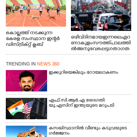
കൊല്ലത്ത് നടക്കുന്ന
ഒഴിവ് ദിനമായ ഇന്നലെ എറ
കേരള സംസ്ഥാന ഇന്റർ
ണാകുളം സൗത്ത് പാലത്തി
ഡിസ്ട്രിക്റ്റ് ക്ലബ്
ൽ അനുഭവപ്പെട്ട ഗതാഗത
അത്‌ലറ്റിക്
ക്കുരുക്ക്
ചാമ്പ്യൻഷിപ്പിൽ അണ്ടർ
20 ആൺകുട്ടികളുടെ 200
TRENDING IN
NEWS 360
മീറ്റർ ഓട്ടം ഫൈനൽ
ഇക്കുറിയെങ്കിലും റോയലാകണം
മത്സരത്തിനിടെ സിന്തറ്റിക്
ട്രാക്കിന് കുറുകെ ഓടുന്ന
നായകൾ.
എഫ്.സി.ആർ.എ ഭേദഗതി:
യു.എസിന് ഇന്ത്യയുടെ മറുപടി
കസഖ്‌സ്ഥാനിൽ വീണ്ടും കടുവയുടെ
ഗർജ്ജനം