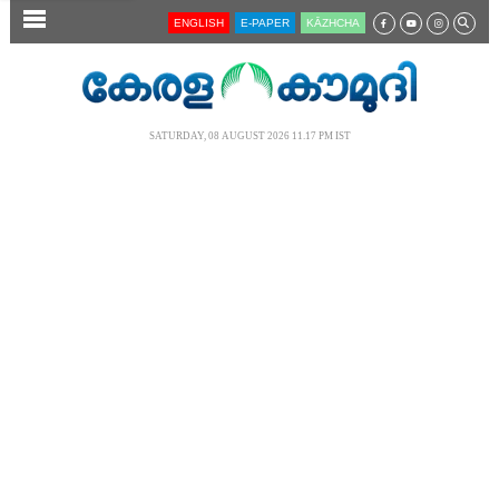
SECTIONS
ENGLISH
E-PAPER
KĀZHCHA
HOME
LATEST
SATURDAY, 08 AUGUST 2026 11.17 PM IST
AUDIO
NOTIFIED NEWS
POLL
KERALA
LOCAL
NEWS 360
CASE DIARY