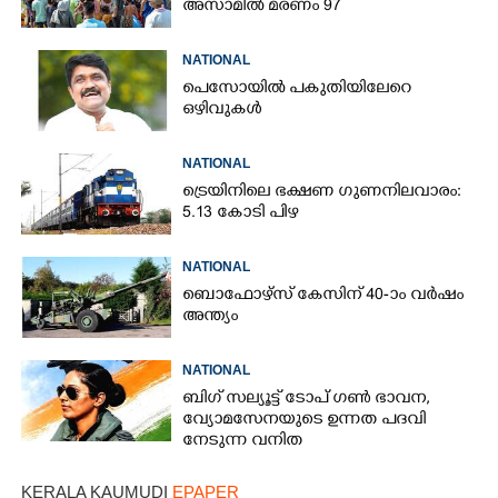
അസാമിൽ മരണം 97
NATIONAL
പെസോയിൽ പകുതിയിലേറെ
ഒഴിവുകൾ
NATIONAL
ട്രെയിനിലെ ഭക്ഷണ ഗുണനിലവാരം:
5.13 കോടി പിഴ
NATIONAL
ബൊഫോഴ്സ് കേസിന് 40-ാം വ‌ർഷം
അന്ത്യം
NATIONAL
ബിഗ് സല്യൂട്ട് ടോപ് ഗൺ ഭാവന,​
വ്യോമസേനയുടെ ഉന്നത പദവി
നേടുന്ന വനിത
KERALA KAUMUDI
EPAPER