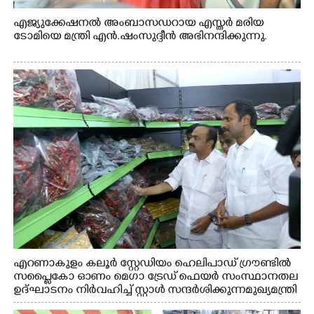
എജ്യുക്കേഷനൽ അംബാസഡറായ എസ്തർ മരിയ
ടോമിയെ മന്ത്രി എൻ.ഷംസുദ്ദീൻ അഭിനന്ദിക്കുന്നു.
എറണാകുളം കലൂർ സ്റ്റേഡിയം ഹെലിപാഡ് ഗ്രൗണ്ടിൽ
സപ്ളൈകോ ഓണം മെഗാ ട്രേഡ് ഫെയർ സംസ്ഥാനതല
ഉദ്ഘാടനം നിർവഹിച്ച് സ്റ്റാൾ സന്ദർശിക്കുന്ന മുഖ്യമന്ത്രി
വി.ഡി. സതീശൻ. മന്ത്രി അനൂപ് ജേക്കബ് സമീപം