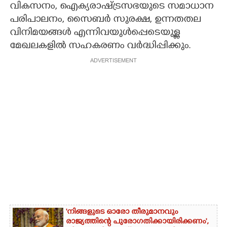
വികസനം, ഐക്യരാഷ്ട്രസഭയുടെ സമാധാന
പരിപാലനം, സൈബർ സുരക്ഷ, ഉന്നതതല
വിനിമയങ്ങൾ എന്നിവയുൾപ്പെടെയുള്ള
മേഖലകളിൽ സഹകരണം വർദ്ധിപ്പിക്കും.
ADVERTISEMENT
'നിങ്ങളുടെ ഓരോ തീരുമാനവും
രാജ്യത്തിന്റെ പുരോഗതിക്കായിരിക്കണം',​