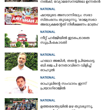
നൽകി; വ്യോമസേനയിലെ ഉന്നതൻ
അറസ്റ്റിൽ
NATIONAL
ഷായുടെ അസാന്നിദ്ധ്യം: സഭാ
സ്‌തംഭനം തുടരുന്നു, 'രാജ്യസഭാ
അദ്ധ്യക്ഷന്റേത് നിരീക്ഷണം മാത്രം'
NATIONAL
നീറ്റ് ഹർജിയിൽ ഇടപെടാതെ
സുപ്രീംകോടതി
NATIONAL
ഹലോ അങ്കിൾ,​ തന്റെ പ്രിയപ്പെട്ട
ബി.ജെ.പി നേതാവിനെ വിളിച്ച്
രാഹുൽ
NATIONAL
രാഹുലിന്റെ സംവാദം ഇന്ന്
പ്രയാഗ്‌രാജിൽ
NATIONAL
ഉത്തരേന്ത്യയിൽ മഴ തുടരുന്നു,​