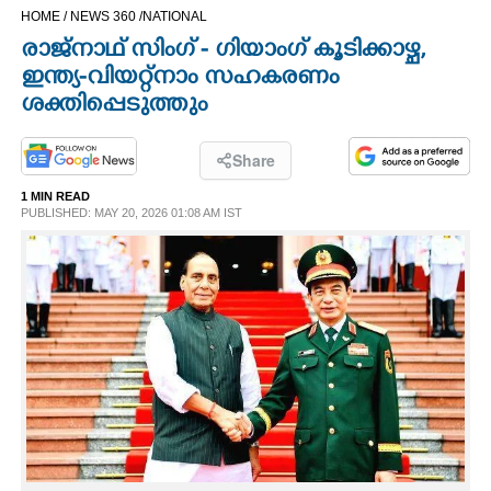
HOME /
NEWS 360 /
NATIONAL
CINEMA
രാജ്നാഥ് സിംഗ് - ഗിയാംഗ് കൂടിക്കാഴ്ച,
ഇന്ത്യ-വിയറ്റ്‌നാം സഹകരണം
OPINION
ശക്തിപ്പെടുത്തും
PHOTOS
Share
1 MIN READ
LIFESTYLE
PUBLISHED: MAY 20, 2026 01:08 AM IST
SPIRITUAL
INFO+
ART
ASTRO