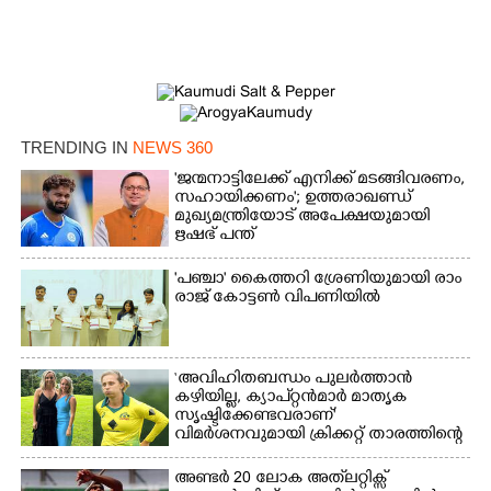
TRENDING IN
NEWS 360
'ജന്മനാട്ടിലേക്ക് എനിക്ക് മടങ്ങിവരണം,
സഹായിക്കണം'; ഉത്തരാഖണ്ഡ്
മുഖ്യമന്ത്രിയോട് അപേക്ഷയുമായി
ഋഷഭ് പന്ത്
'​പ​ഞ്ചാ​'​ ​കൈ​ത്ത​റി​ ​ശ്രേ​ണി​യു​മാ​യി​ ​രാം​
രാ​ജ് ​കോ​ട്ടൺ വിപണിയിൽ
‘അവിഹിതബന്ധം പുലർത്താൻ
കഴിയില്ല,​ ക്യാപ്റ്റൻമാർ മാതൃക
സൃഷ്ടിക്കേണ്ടവരാണ്'
വിമർശനവുമായി ക്രിക്കറ്റ് താരത്തിന്റെ
ഭാര്യ
അണ്ടർ 20 ലോക അത്‌ലറ്റിക്സ്