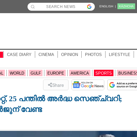
ENGLISH |
KĀZHCHA
CASE DIARY
CINEMA
OPINION
PHOTOS
LIFESTYLE
AL
WORLD
GULF
EUROPE
AMERICA
SPORTS
BUSINES
Share
കറ്റ്, 25 പന്തിൽ അർദ്ധ സെഞ്ച്വറി;
ജുന് വേണ്ട