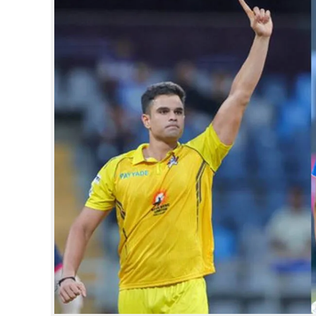
CINEMA
OPINION
PHOTOS
LIFESTYLE
SPIRITUAL
INFO+
ART
ASTRO