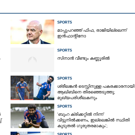
Copy Link
SPORTS
 തകർപ്പൻ വിക്കറ്റ്, 25
െഞ്ച്വറി; സച്ചിന്റെ
മാപ്പുപറഞ്ഞ് ഫിഫ, രാജിയില്ലെന്ന്
ഇൻഫാന്റിനോ
ി അർജുന് വേണ്ട
SPORTS
ം
സിനാൻ വീണ്ടും കണ്ണൂരിൽ
SPORTS
ശ്രീലങ്കൻ ടെസ്റ്റിനുള്ള പകരക്കാരനായി
ആഖിബിനെ തിരഞ്ഞെടുത്തു;
മുഖ്യപരിശീലകനും
സെലക്‌ടർക്കുമെതിരെ വിമർശനം
SPORTS
ർ
'ബുംറ ക്രിക്കറ്റിൽ നിന്ന്
്
വിട്ടുനിൽക്കണം, ഇല്ലെങ്കിൽ സ്ഥിതി
കൂടുതൽ ഗുരുതരമാകും';
മുന്നറിയിപ്പുമായി മുൻ താരം
SPORTS