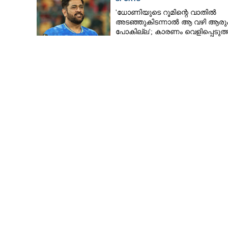
'ധോണിയുടെ റൂമിന്റെ വാതിൽ
അടഞ്ഞുകിടന്നാൽ ആ വഴി ആരു
പോകില്ല'; കാരണം വെളിപ്പെടുത്
മുൻ താരം