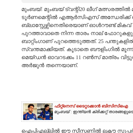
മുംബയ്: മുംബയ് ട്വന്റി20 ലീഗ് മത്സരത്
CARTOONS
ടൂർണമെന്റിൽ എആർസിഎസ് അന്ധേരിക്ക് വേണ
ബ്ലാസ്റ്റേഴ്സിനെതിരെയാണ് ഓൾറൗണ്ട് മികവ്
LITERATURE
പുറത്താവാതെ നിന്ന താരം നാല് ഫോറുകളു
ബാറ്റിംഗാണ് പുറത്തെടുത്തത്. 25 പന്തുകള
ZOOM
സ്വന്തമാക്കിയത്. കൂടാതെ ബൗളിംഗിൽ മൂന്ന്
മെയ്ഡൻ ഓവറടക്കം 11 റൺസ് മാത്രം വിട്ട
CONTACT US
അർജുൻ തന്നെയാണ്.
ഫിറ്റ്നെസ് ടൈറ്റാക്കാൻ ബിസിസിഐ
മുംബയ് : ഇന്ത്യൻ ക്രിക്കറ്റ് താരങ്ങള
ഐപിഎല്ലിൽ ഈ സീസണിൽ ലക്നൗ സൂപ്പർ 