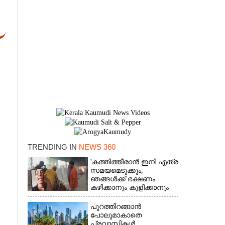
TRENDING IN
NEWS 360
×
'കത്തിത്തീരാൻ ഇനി എത്ര
സമയമെടുക്കും,
ഞങ്ങൾക്ക് ഭക്ഷണം
കഴിക്കാനും കുളിക്കാനും
ഉള്ളതാണ്': അച്ഛന്റെ
സംസ്കാരചടങ്ങിനിടെ
പുറത്തിറങ്ങാൻ
മക്കൾ
പോലുമാകാതെ
പ്രവാസികൾ