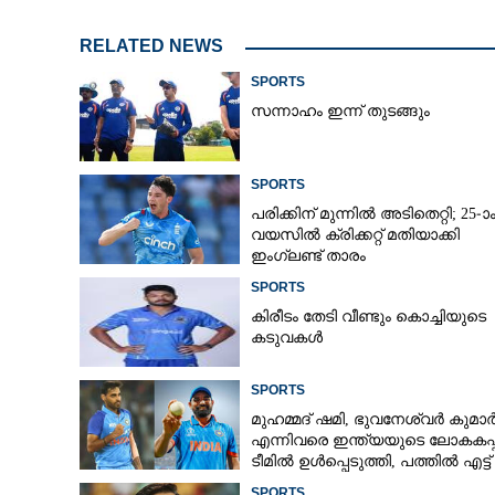
RELATED NEWS
SPORTS
മൂന്ന് ഓവർ മൂന്ന്
പന്തിൽ അർദ്ധ സ
സന്നാഹം ഇന്ന് തുടങ്ങും
മേൽവിലാസം ഇന
SPORTS
പരിക്കിന് മുന്നിൽ അടിതെറ്റി; 25-ാ
വയസിൽ ക്രിക്കറ്റ് മതിയാക്കി
ഇംഗ്ലണ്ട് താരം
SPORTS
കിരീ‌ടം തേടി വീണ്ടും കൊച്ചിയുടെ
കടുവകൾ
SPORTS
മുഹമ്മദ് ഷമി, ഭുവനേശ്വർ കുമാ
എന്നിവരെ ഇന്ത്യയുടെ ലോകകപ്പ
ടീമിൽ ഉൾപ്പെടുത്തി,​ പത്തിൽ എട്ട്
റേറ്റിംഗ് നൽകി മുൻ താരം
SPORTS