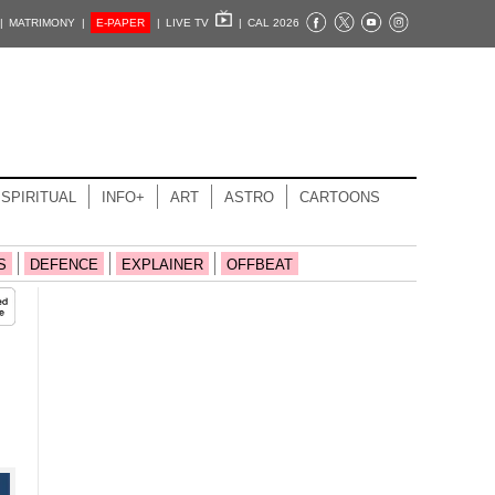
|
MATRIMONY |
E-PAPER
|
LIVE TV
|
CAL 2026
SPIRITUAL
INFO+
ART
ASTRO
CARTOONS
S
DEFENCE
EXPLAINER
OFFBEAT