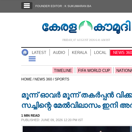
SECTIONS
FOUNDER EDITOR : K SUKUMARAN BA
HOME
LATEST
AUDIO
FRIDAY, 07 AUGUST 2026 6.41 AM IST
NOTIFIED NEWS
LATEST
AUDIO
KERALA
LOCAL
NEWS 360
POLL
KERALA
TIMELINE
FIFA WORLD CUP
NATION
HOME /
NEWS 360 /
SPORTS
LOCAL
മൂന്ന് ഓവർ മൂന്ന് തകർപ്പൻ വിക്
NEWS 360
സച്ചിന്റെ മേൽവിലാസം ഇനി അർ
1 MIN READ
CASE DIARY
PUBLISHED: JUNE 09, 2026 12:20 PM IST