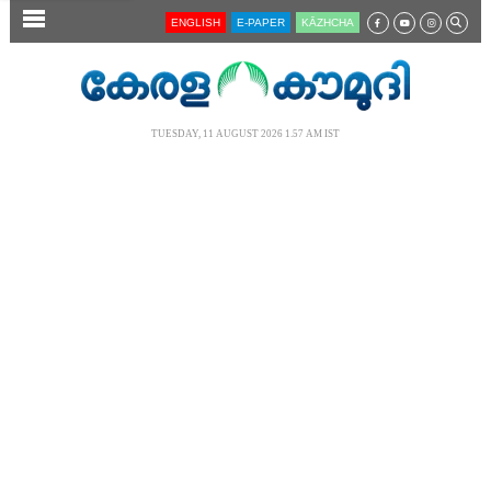
SECTIONS
ENGLISH
E-PAPER
KĀZHCHA
HOME
LATEST
TUESDAY, 11 AUGUST 2026 1.57 AM IST
AUDIO
NOTIFIED NEWS
POLL
KERALA
LOCAL
NEWS 360
CASE DIARY