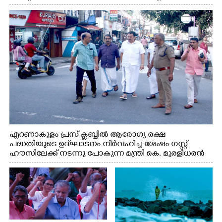
ദ്ഘാടനം ചെയ്യാനെത്തിയ സംഗീത സംവിധായകൻ ജെറി
അമൽദേവ്, ഗായിക ജെൻസി, എം.കെ. അർജുനൻ
ഫൗണ്ടേഷൻ ചെയർമാൻ ഡോ. രാധാകൃഷ്ണൻ എന്നിവർ
എറണാകുളം പ്രസ് ക്ലബ്ബിൽ ആരോഗ്യ രക്ഷ
പദ്ധതിയുടെ ഉദ്‌ഘാടനം നിർവഹിച്ച ശേഷം ഗസ്റ്റ്
ഹൗസിലേക്ക് നടന്നു പോകുന്ന മന്ത്രി കെ. മുരളീധരൻ