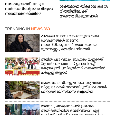
സമരമുഖത്ത്...കേന്ദ്ര
ശക്തമായ തിരമാല കടൽ
സർക്കാറിന്റെ ജനവിരുദ്ധ
ഭിത്തിയിലേക്ക്
നയങ്ങൾക്കെതിരെ
ആഞ്ഞടിക്കുമ്പോൾ
എറണാകുളം ബോട്ട് ജെട്ടി
അപകടകരമായ രീതിയിൽ
ബി.എസ്.എൻ.എൽ
മീൻ പിടിക്കുന്ന
ഓഫീസിനു മുന്നിൽ
TRENDING IN
NEWS 360
യുവാക്കൾ. ഞാറയ്ക്കൽ
കർഷക തൊഴിലാളി
ബീച്ചിൽ നിന്നുള്ള കാഴ്ച്ച
2026ലെ ബാബ വാംഗയുടെ രണ്ട്
സംയുക്ത സമര സമിതി
പ്രവചനങ്ങൾ നടന്നു;
സംഘടിപ്പിച്ച ജയിൽ
വരാനിരിക്കുന്നത് ഭയാനകമായ
നിറയ്ക്കൽ സമരത്തിൽ
മൂന്നെണ്ണം, തെളിവ് നിരത്തി
പങ്കെടുത്തുകൊണ്ട്
അനുയായികൾ
മുദ്രാവാക്യം വിളിക്കുന്ന
അമിത് ഷാ വരും, ബഹളം വയ്ക്കരുത്
മുൻ മന്ത്രി എസ്. ശർമ്മ
പ്രതിപക്ഷത്തോട് ഉപാധിവച്ച്
കേന്ദ്രമന്ത്രി വിദ്യാർത്ഥി സമരത്തിൽ
ചർച്ചയ്ക്ക് തയ്യാർ
അയൽവാസികളുടെ രഹസ്യങ്ങൾ
വിറ്റു; 67കാരി സമ്പാദിച്ചത് ലക്ഷങ്ങൾ,
ഹിറ്റായി ബിസിനസ് ഐഡിയ
അസാം, അരുണാചൽ പ്രദേശ്
അതിർത്തിയിൽ വെടിവയ്പ്പ്; എട്ട്