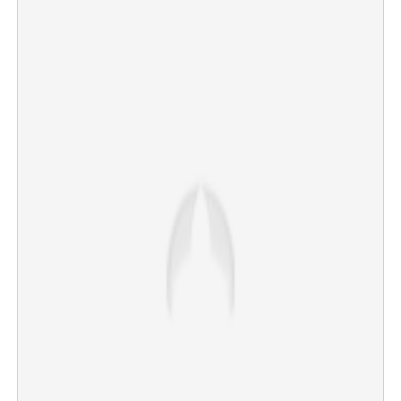
×
Share this link
Copy Link