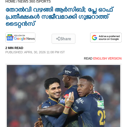
HOME /
NEWS 360 /
SPORTS
CINEMA
തോല്‍വി വഴങ്ങി ആര്‍സിബി; പ്ലേ ഓഫ്
പ്രതീക്ഷകള്‍ സജീവമാക്കി ഗുജറാത്ത്
OPINION
ടൈറ്റന്‍സ്
PHOTOS
Share
2 MIN READ
PUBLISHED: APRIL 30, 2026 11:08 PM IST
LIFESTYLE
READ
ENGLISH VERSION
SPIRITUAL
INFO+
ART
ASTRO