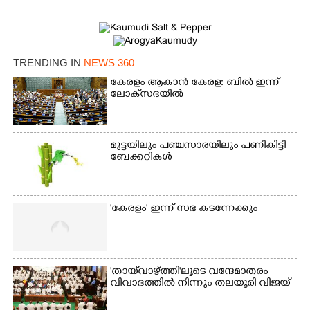
TRENDING IN
NEWS 360
കേരളം ആകാൻ കേരള: ബിൽ ഇന്ന്
ലോക്‌സഭയിൽ
മുട്ടയിലും പഞ്ചസാരയിലും പണികിട്ടി
ബേക്കറികൾ
'കേരളം' ഇന്ന് സഭ കടന്നേക്കും
'തായ്‌വാഴ്ത്തി'ലൂടെ വന്ദേമാതരം
വിവാദത്തിൽ നിന്നും തലയൂരി വിജയ്