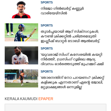
SPORTS
നിജോ ഗിൽബർട്ട് കണ്ണൂർ
വാരിയേഴ്‌സിൽ
SPORTS
തുടർച്ചയായി ആറ് സിക്‌സറുകൾ;
കൗണ്ടി ക്രിക്കറ്റിൽ ചരിത്രമെഴുതി
ഇംഗ്ലീഷ് ബാറ്റർ ടോബി ആൽബർട്ട്
SPORTS
'യുവരാജ് സിംഗ് കസേരയിൽ കയറ്റി
നിർത്തി',​ ഡ്രസിംഗ് റൂമിലെ ആദ്യ
ദിവസം ഓർത്തെടുത്ത് മുഹമ്മദ് ഷമി
SPORTS
'ഞാനെന്തിന് നോ പറയണം? ക്രിക്കറ്റ്
കളിക്കുക എന്നതാണ് എന്റെ ജോലി,
മറ്റുലക്ഷ്യങ്ങൾ ഒന്നുമില്ല'
KERALA KAUMUDI
EPAPER