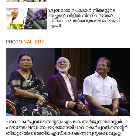
'ശുദ്ധമായ പെട്രോൾ നിങ്ങളുടെ
അച്ഛന്റെ വീട്ടിൽ നിന്ന് വരുമോ?',
വിവാദ പരാമർശവുമായി ബിജെപി
എംപി
PHOTO
GALLERY
ചാവറ കൾച്ചറൽ സെന്ററും എം.കെ. അർജുനൻ മാസ്റ്റർ
ഫൗണ്ടേഷനും സംയുക്തമായി ചാവറ കൾച്ചറൽ സെന്റർ
തീയറ്ററിൽ നടത്തിയ എസ്. ജാനകി അനുസ്മരണവും ഉ