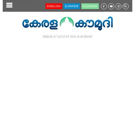
SECTIONS
ENGLISH
E-PAPER
KĀZHCHA
HOME
LATEST
FRIDAY, 07 AUGUST 2026 10.49 PM IST
AUDIO
NOTIFIED NEWS
POLL
KERALA
LOCAL
NEWS 360
CASE DIARY