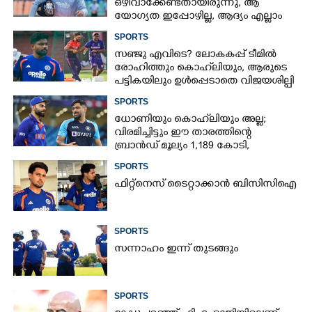
ഒഴിവാക്കേണ്ടതായിരുന്നു,​ ആ
യോഗ്യത ഇപ്പോഴില്ല, ആദ്യം എല്ലാം
പഠിക്കട്ടെ'; നിർദേശവുമായി മുൻ
SPORTS
ക്രിക്കറ്റ് താരം
സഞ്ജു എവിടെ? ലോകകപ്പ് ടീമിൽ
രോഹിത്തും കൊഹ്‌ലിയും, ആരുടെ
പട്ടികയിലും ഉൾപ്പെടാതെ വിജയശില്പി
SPORTS
ധോണിയും കൊഹ്‌ലിയും അല്ല;
വിരമിച്ചിട്ടും ഈ താരത്തിന്റെ
ബ്രാൻഡ് മൂല്യം 1,189 കോടി,
ക്രിക്കറ്റിന്റെ രാജാവ്‌
SPORTS
ഫിറ്റ്നെസ് ടൈറ്റാക്കാൻ ബിസിസിഐ
SPORTS
സന്നാഹം ഇന്ന് തുടങ്ങും
SPORTS