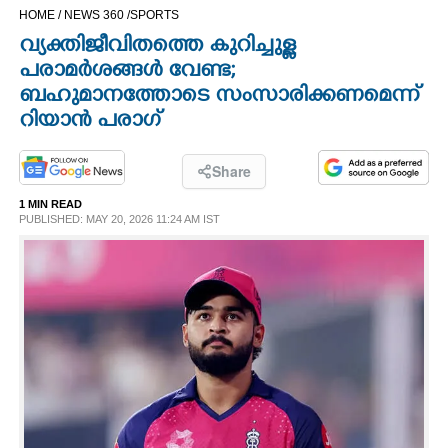
HOME /
NEWS 360 /
SPORTS
CINEMA
വ്യക്തിജീവിതത്തെ കുറിച്ചുള്ള
പരാമർശങ്ങൾ വേണ്ട;
OPINION
ബഹുമാനത്തോടെ സംസാരിക്കണമെന്ന്
റിയാൻ പരാഗ്
PHOTOS
Share
LIFESTYLE
1 MIN READ
PUBLISHED: MAY 20, 2026 11:24 AM IST
SPIRITUAL
INFO+
ART
ASTRO