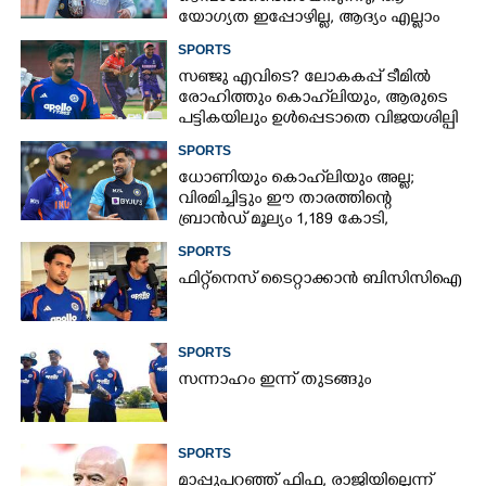
യോഗ്യത ഇപ്പോഴില്ല, ആദ്യം എല്ലാം
പഠിക്കട്ടെ'; നിർദേശവുമായി മുൻ
SPORTS
ക്രിക്കറ്റ് താരം
സഞ്ജു എവിടെ? ലോകകപ്പ് ടീമിൽ
രോഹിത്തും കൊഹ്‌ലിയും, ആരുടെ
പട്ടികയിലും ഉൾപ്പെടാതെ വിജയശില്പി
SPORTS
ധോണിയും കൊഹ്‌ലിയും അല്ല;
വിരമിച്ചിട്ടും ഈ താരത്തിന്റെ
ബ്രാൻഡ് മൂല്യം 1,189 കോടി,
ക്രിക്കറ്റിന്റെ രാജാവ്‌
SPORTS
ഫിറ്റ്നെസ് ടൈറ്റാക്കാൻ ബിസിസിഐ
SPORTS
സന്നാഹം ഇന്ന് തുടങ്ങും
SPORTS
മാപ്പുപറഞ്ഞ് ഫിഫ, രാജിയില്ലെന്ന്