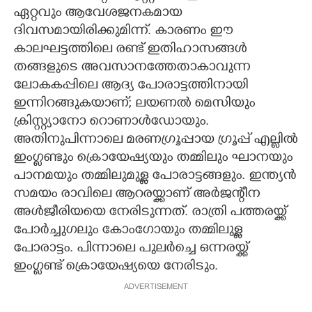
ഏറ്റവും ആവേശജനകമായ
CARTOONS
ദിവസമായിരിക്കുമിന്ന്. കാരണം ഈ
കാലഘട്ടത്തിലെ രണ്ട് ഇതിഹാസങ്ങൾ
LITERATURE
തങ്ങളുടെ അവസാനത്തേതാകാവുന്ന
ലോകകപ്പിലെ ആദ്യ പോരാട്ടത്തിനായി
ഇന്നിറങ്ങുകയാണ്; ലയണൽ മെസിയും
ZOOM
ക്രിസ്റ്റ്യാനോ റൊണാൾഡോയും.
അതിനുപിന്നാലെ മരണഗ്രൂപ്പായ ഗ്രൂപ്പ് എല്ലിൽ
CONTACT US
ഇംഗ്ളണ്ടും ക്രൊയേഷ്യയും തമ്മിലും ഘാനയും
പാനമയും തമ്മിലുമുള്ള പോരാട്ടങ്ങളും. ഇന്ത്യൻ
സമയം രാവിലെ ആറരയ്ക്കാണ് അർജന്റീന
അൾജീരിയയെ നേരിടുന്നത്. രാത്രി പത്തരയ്ക്ക്
പോർച്ചുഗലും കോംഗോയും തമ്മിലുള്ള
പോരാട്ടം. പിന്നാലെ പുലർച്ചെ ഒന്നരയ്ക്ക്
ഇംഗ്ളണ്ട് ക്രൊയേഷ്യയെ നേരിടും.
ADVERTISEMENT