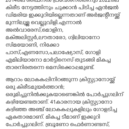
2014ലെ ഫൈനൽ പ്രവേശനത്തിനും 2022ലെ
കിരീട നേട്ടത്തിനും ചുക്കാൻ പിടിച്ച ഏൻജൽ
ഡിമരിയ ഇക്കുറിയില്ലെന്നതാണ് അർജന്റീനയ്ക്ക്
മുന്നിലുള്ള വെല്ലുവിളി.എന്നാൽ
അൽവാരേസ്,മൊളിന,
മക്അലിസ്റ്റർ,ലൗതാരോ, ഗ്വിലിയാനോ
സിമയോണി, നിക്കോ
പാസ്,എണസോ,പലാഷ്യോസ്, ഗോളി
എമിലിയാനോ മാർട്ടിനെസ് തുടങ്ങി മികച്ച
താരനിരതന്നെ മെസിക്കൊപ്പമുണ്ട്.
ആറാം ലോകകപ്പിനിറങ്ങുന്ന ക്രിസ്റ്റ്യാനോയ്ക്ക്
ഒരു കിരീടമുയർത്താൻ;
ഒരുമിച്ചുനിൽക്കുകയാണെങ്കിൽ പോർച്ചുഗലിന്
കഴിയേണ്ടതാണ്. 41കാരനായ ക്രിസ്റ്റ്യാനോ
കഴിഞ്ഞ അഞ്ച് ലോകകപ്പുകളിലും ഗോളടിച്ച
ഏകതാരമാണ്. മികച്ച ടീമാണ് ഇക്കുറി
പോർച്ചുഗലിന്. ബ്രൂണോ ഫെർണാണ്ടസ്,