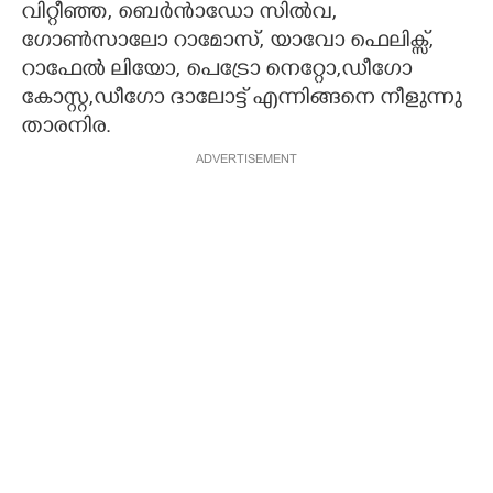
വിറ്റീഞ്ഞ, ബെർൻാഡോ സിൽവ,
ഗോൺസാലോ റാമോസ്, യാവോ ഫെലിക്സ്,
റാഫേൽ ലിയോ, പെട്രോ നെറ്റോ,ഡീഗോ
കോസ്റ്റ,ഡീഗോ ദാലോട്ട് എന്നിങ്ങനെ നീളുന്നു
താരനിര.
ADVERTISEMENT