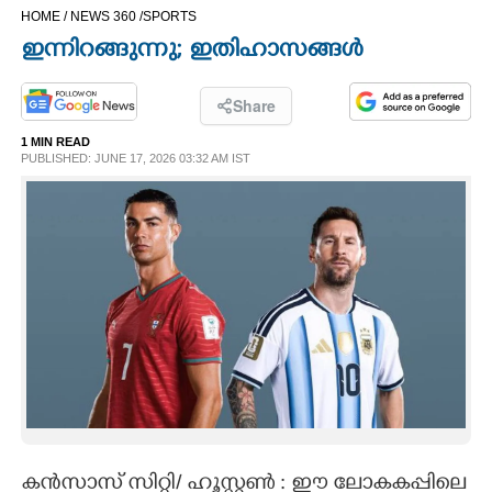
HOME /
NEWS 360 /
SPORTS
CINEMA
ഇന്നിറങ്ങുന്നു; ഇതിഹാസങ്ങൾ
OPINION
Share
1 MIN READ
PHOTOS
PUBLISHED: JUNE 17, 2026 03:32 AM IST
LIFESTYLE
SPIRITUAL
INFO+
ART
ASTRO
കൻസാസ് സിറ്റി/ ഹൂസ്റ്റൺ : ഈ ലോകകപ്പിലെ