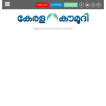
SECTIONS
ENGLISH
E-PAPER
KĀZHCHA
HOME
LATEST
FRIDAY, 07 AUGUST 2026 11.10 PM IST
AUDIO
NOTIFIED NEWS
POLL
KERALA
LOCAL
NEWS 360
CASE DIARY