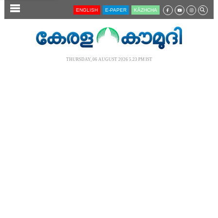
SECTIONS
ENGLISH
E-PAPER
KĀZHCHA
HOME
LATEST
THURSDAY, 06 AUGUST 2026 5.23 PM IST
AUDIO
NOTIFIED NEWS
POLL
KERALA
LOCAL
NEWS 360
CASE DIARY