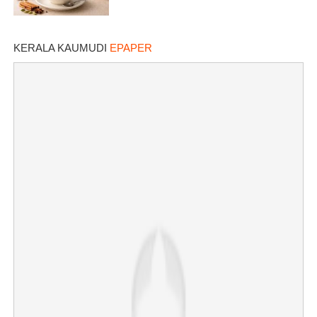
KERALA KAUMUDI
EPAPER
×
Share this link
Copy Link