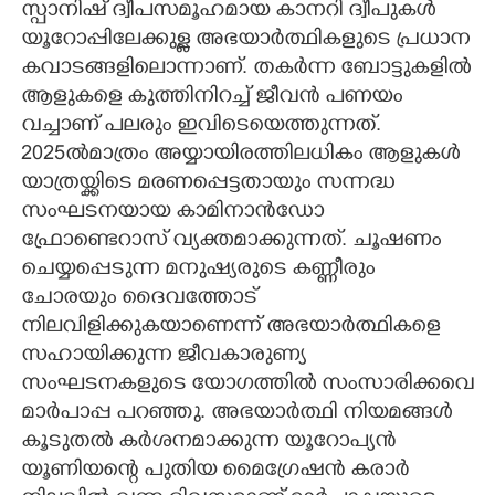
സ്പാനിഷ് ദ്വീപസമൂഹമായ കാനറി ദ്വീപുകൾ
യൂറോപ്പിലേക്കുള്ള അഭയാർത്ഥികളുടെ പ്രധാന
കവാടങ്ങളിലൊന്നാണ്. തകർന്ന ബോട്ടുകളിൽ
ആളുകളെ കുത്തിനിറച്ച് ജീവൻ പണയം
വച്ചാണ് പലരും ഇവിടെയെത്തുന്നത്.
2025ൽമാത്രം അയ്യായിരത്തിലധികം ആളുകൾ
യാത്രയ്ക്കിടെ മരണപ്പെട്ടതായും സന്നദ്ധ
സംഘടനയായ കാമിനാൻഡോ
ഫ്രോണ്ടെറാസ് വ്യക്തമാക്കുന്നത്. ചൂഷണം
ചെയ്യപ്പെടുന്ന മനുഷ്യരുടെ കണ്ണീരും
ചോരയും ദൈവത്തോട്
നിലവിളിക്കുകയാണെന്ന് അഭയാർത്ഥികളെ
സഹായിക്കുന്ന ജീവകാരുണ്യ
സംഘടനകളുടെ യോഗത്തിൽ സംസാരിക്കവെ
മാർപാപ്പ പറഞ്ഞു. അഭയാർത്ഥി നിയമങ്ങൾ
കൂടുതൽ കർശനമാക്കുന്ന യൂറോപ്യൻ
യൂണിയന്റെ പുതിയ മൈഗ്രേഷൻ കരാർ