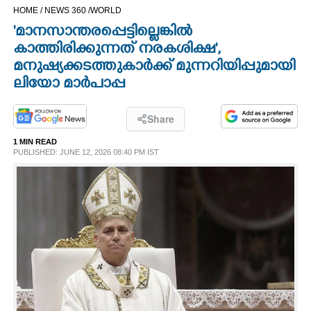
HOME /
NEWS 360 /
WORLD
CINEMA
'മാനസാന്തരപ്പെട്ടില്ലെങ്കിൽ
കാത്തിരിക്കുന്നത് നരകശിക്ഷ',​
OPINION
മനുഷ്യക്കടത്തുകാർക്ക് മുന്നറിയിപ്പുമായി
ലിയോ മാർപാപ്പ
PHOTOS
Share
LIFESTYLE
1 MIN READ
PUBLISHED: JUNE 12, 2026 08:40 PM IST
SPIRITUAL
INFO+
ART
ASTRO