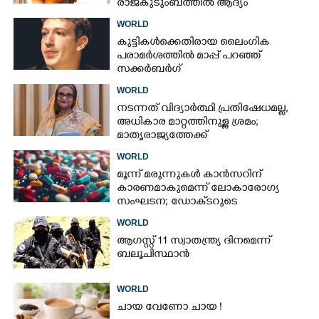
രാജകുടുംബത്തിൽ ആദ്യം
WORLD
കുട്ടികൾക്കെതിരായ ലൈംഗിക
പരാമർശത്തിൽ മാപ്പ് പറഞ്ഞ്
സക്കർബർഗ്
WORLD
നടന്നത് വിദ്യാർത്ഥി പ്രതിഷേധമല്ല,​
അധികാര മാറ്റത്തിനുള്ള ശ്രമം;
മാതൃരാജ്യത്തേക്ക്
മടങ്ങിയെത്തുമെന്ന് ഷെയ്ഖ് ഹസീന
WORLD
മൂന്ന് മരുന്നുകൾ കാൻസറിന്
കാരണമാകുമെന്ന് ലോകാരോഗ്യ
സംഘടന; ഡോക്‌ടറുടെ
നിർദേശമില്ലാതെ നിർത്തരുതെന്ന്
WORLD
മുന്നറിയിപ്പ്
ആഗസ്റ്റ് 11 സ്വാതന്ത്ര്യ ദിനമെന്ന്
ബലൂചിസ്ഥാൻ
WORLD
ചായ വേണോ ചായ !