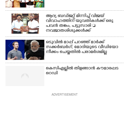
ആദ്യ ബഡ്ജറ്റ് മിന്നിച്ച് വിജയ്
വിവാഹത്തിന് യുവതികൾക്ക് ഒരു
പവൻ തങ്കം, പട്ടുസാരി 
നവജാതശിശുക്കൾക്ക്
സ്വർണമോതിരം  വിദ്യാർത്ഥികൾക്ക്
സൈക്കിൾ
ഒടുവിൽ മാപ്പ് പറഞ്ഞ് മാർക്ക്
സക്കർബർഗ്; മോദിയുടെ വീഡിയോ
നീക്കം ചെയ്തതിൽ പരാമർശമില്ല
കെസിഎല്ലിൽ തിളങ്ങാൻ കൗമാരപ്പട
റെഡി
ADVERTISEMENT