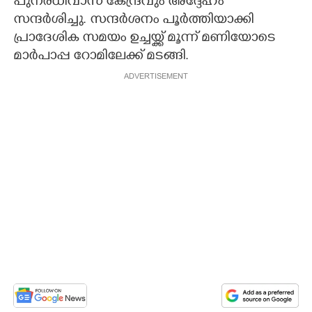
പുനരധിവാസ കേന്ദ്രവും അദ്ദേഹം
സന്ദർശിച്ചു. സന്ദർശനം പൂർത്തിയാക്കി
പ്രാദേശിക സമയം ഉച്ചയ്ക്ക് മൂന്ന് മണിയോടെ
മാർപാപ്പ റോമിലേക്ക് മടങ്ങി.
ADVERTISEMENT