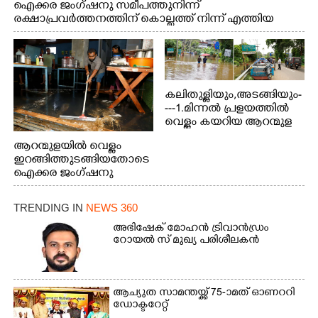
ഐക്കര ജംഗ്ഷനു സമീപത്തുനിന്ന്
രക്ഷാപ്രവർത്തനത്തിന് കൊല്ലത്ത് നിന്ന് എത്തിയ
ബോട്ടുകൾ തിരികെക്കൊണ്ടുപോകുന്നു.
കലിതുള്ളിയും,അടങ്ങിയും-
---1.മിന്നൽ പ്രളയത്തിൽ
വെള്ളം കയറിയ ആറന്മുള
പെട്രോൾ പമ്പിന്
ആറന്മുളയിൽ വെള്ളം
സമീപത്തെ റോ‌ഡ് രണ്ടാം
ഇറങ്ങിത്തുടങ്ങിയതോടെ
തീയതിയിലെ
ഐക്കര ജംഗ്ഷനു
കാഴ്ച.2.വെള്ളം
സമീപം ആറന്മുള
ഇറങ്ങിപ്പോൾ
കിടങ്ങന്നൂർ റോഡിന്
ഇന്നലെത്തെ
TRENDING IN
NEWS 360
സമീപം പ്രവർത്തിക്കു
കാഴ്ച.രക്ഷാപ്രവർത്തന
ആറന്മുള തട്ടുകട കഴുകി
അഭിഷേക് മോഹൻ ട്രിവാൻഡ്രം
ത്തിന് ഓച്ചിറ അഴിക്കലിൽ
വൃത്തിയാക്കുന്നു.
റോയൽ സ് മുഖ്യ പരിശീലകൻ
നിന്ന്എത്തിച്ച ബോട്ടും.
ആച്യുത സാമന്തയ്ക്ക് 75-ാമത് ഓണററി
ഡോക്ടറേറ്റ്