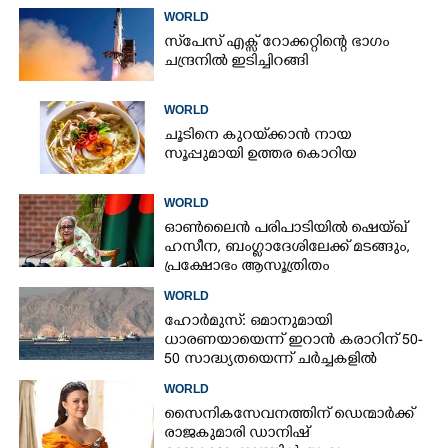
WORLD
സ്‌പേസ് എക്സ് റോക്കറ്റിന്റെ ഭാഗം
ചന്ദ്രനിൽ ഇടിച്ചിറങ്ങി
WORLD
ചൂടിനെ കുറയ്‌ക്കാൻ നായ
സൂപ്പുമായി ഉത്തര കൊറിയ
WORLD
ഓൺലൈൻ പരിപാടിയിൽ ഷെയ്ഖ്
ഹസീന, ബംഗ്ളാദേശിലേക്ക് മടങ്ങും,
പ്രക്ഷോഭം ആസൂത്രിതം
WORLD
ഹോർമുസ്: ഒമാനുമായി
ധാരണയായെന്ന് ഇറാൻ കരാറിന് 50-
50 സാദ്ധ്യതയെന്ന് ചർച്ചകളിൽ
യു.എസിന് പങ്കില്ലെന്ന് ഇറാൻ
WORLD
സൈനികസേവനത്തിന് ഡെന്മാർക്ക്
രാജകുമാരി ഡാനിഷ്