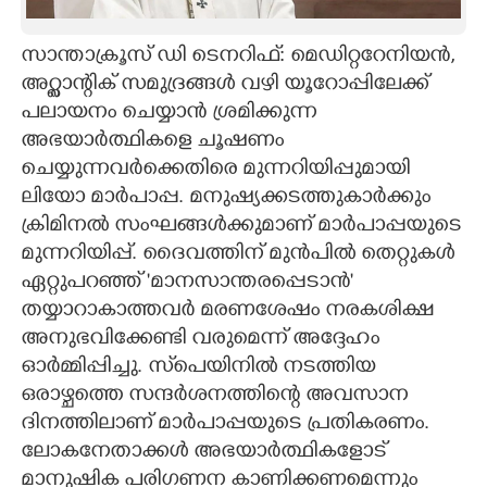
CARTOONS
സാന്താക്രൂസ് ഡി ടെനറിഫ്: മെഡിറ്ററേനിയൻ,
അറ്റ്ലാന്റിക് സമുദ്രങ്ങൾ വഴി യൂറോപ്പിലേക്ക്
LITERATURE
പലായനം ചെയ്യാൻ ശ്രമിക്കുന്ന
അഭയാർത്ഥികളെ ചൂഷണം
ZOOM
ചെയ്യുന്നവർക്കെതിരെ മുന്നറിയിപ്പുമായി
ലിയോ മാർപാപ്പ. മനുഷ്യക്കടത്തുകാർക്കും
ക്രിമിനൽ സംഘങ്ങൾക്കുമാണ് മാർപാപ്പയുടെ
CONTACT US
മുന്നറിയിപ്പ്. ദൈവത്തിന് മുൻപിൽ തെറ്റുകൾ
ഏറ്റുപറഞ്ഞ് 'മാനസാന്തരപ്പെടാൻ'
തയ്യാറാകാത്തവർ മരണശേഷം നരകശിക്ഷ
അനുഭവിക്കേണ്ടി വരുമെന്ന് അദ്ദേഹം
ഓർമ്മിപ്പിച്ചു. സ്‌പെയിനിൽ നടത്തിയ
ഒരാഴ്ചത്തെ സന്ദർശനത്തിന്റെ അവസാന
ദിനത്തിലാണ് മാർപാപ്പയുടെ പ്രതികരണം.
ലോകനേതാക്കൾ അഭയാർത്ഥികളോട്
മാനുഷിക പരിഗണന കാണിക്കണമെന്നും