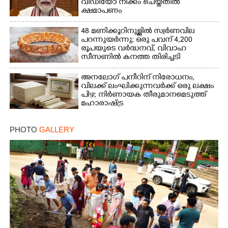
വീഡിയോ നീക്കം ചെയ്തതിൽ
ക്ഷമാപണം
48 മണിക്കൂറിനുള്ളിൽ സ്വർണവില
പറന്നുയർന്നു; ഒരു പവന് 4,200
രൂപയുടെ വർദ്ധനവ്, വിവാഹ
സീസണിൽ കനത്ത തിരിച്ചടി
അനലോഗ് പനീറിന് നിരോധനം,
വിലക്ക് ലംഘിക്കുന്നവർക്ക് ഒരു ലക്ഷം
പിഴ; നിർണായക തീരുമാനമെടുത്ത്
മഹാരാഷ്ട്ര
PHOTO
GALLERY