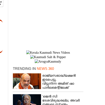
TRENDING IN
NEWS 360
×
രാജ്യസഭാദ്ധ്യക്ഷൻ
ഇടപെട്ടു,
വിട്ടുനിന്ന അമിത് ഷാ
പാർലമെന്റിലേക്ക്
'ജെൻ സി
ദേശവിരുദ്ധരല്ല, അവർ
നമ്മുടെ സ്വന്തം