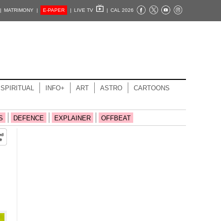
|
MATRIMONY |
E-PAPER
|
LIVE TV
|
CAL 2026
SPIRITUAL
INFO+
ART
ASTRO
CARTOONS
S
DEFENCE
EXPLAINER
OFFBEAT