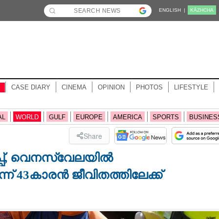
ENGLISH |
KĀZHCHA
CASE DIARY
CINEMA
OPINION
PHOTOS
LIFESTYLE
AL
WORLD
GULF
EUROPE
AMERICA
SPORTS
BUSINES
Share
്പ്,​ വെനസ്വേലയിൽ
ന്ന് 43കാരൻ ജീവിതത്തിലേക്ക്