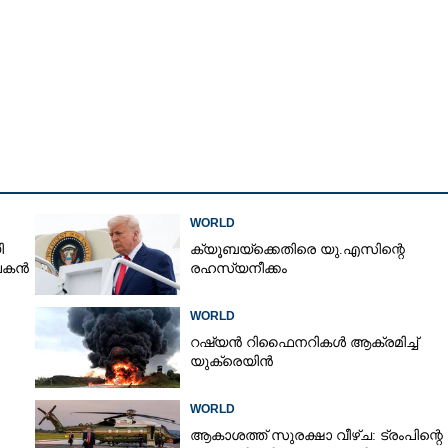
ത്തെഴുന്നേൽപ്പ്,​
Copy Link
ൽ
്ങൾക്കിടയിൽ നിന്ന്
തിലേക്ക്
WORLD
ി
ക്യൂബയ്‌ക്കെതിരെ യു.എസിന്റെ
ാപകൻ
രഹസ്യനീക്കം
WORLD
റഷ്യൻ റിഫൈനറികൾ ആക്രമിച്ച്
യുക്രെയിൻ
WORLD
ആകാശത്ത് സുരക്ഷാ വീഴ്‌ച: ട്രംപിന്റെ