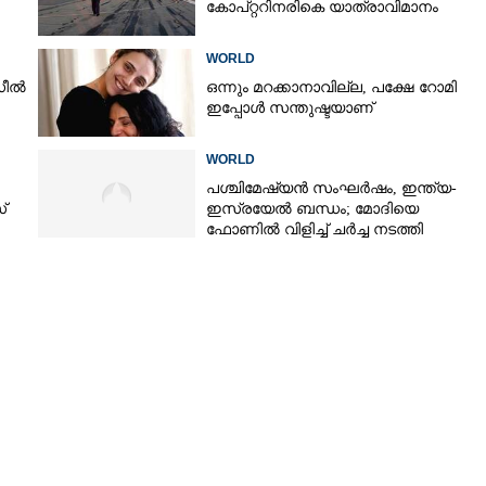
കോ‌പ്‌റ്ററിനരികെ യാത്രാവിമാനം
WORLD
ഡീൽ
ഒന്നും മറക്കാനാവില്ല, പക്ഷേ റോമി
ഇപ്പോൾ സന്തുഷ്ടയാണ്
WORLD
പശ്ചിമേഷ്യൻ സംഘർഷം,​ ഇന്ത്യ-
്
ഇസ്രയേൽ ബന്ധം; മോദിയെ
ഫോണിൽ വിളിച്ച് ചർച്ച നടത്തി
നെതന്യാഹു