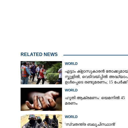
എട്ടാം നാൾ ഉയിർ
വെനസ്വേലയി
കെട്ടിടാവശിഷ്ടങ
43കാരൻ ജീവിതത്
RELATED NEWS
WORLD
എട്ടാം ക്ളാസുകാരൻ തോക്കുമായ
സ്കൂളിൽ, വെടിവയ്പ്പിൽ അദ്ധ്യ
ഉൾപ്പെടെ രണ്ടുമരണം; 15 പേർക്ക്
പരിക്ക്
WORLD
ഹൂതി ആക്രമണം: യെമനിൽ 45
മരണം
WORLD
'സ്വതന്ത്ര ബലൂചിസ്ഥാൻ'