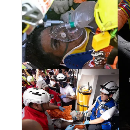
CINEMA
OPINION
PHOTOS
LIFESTYLE
SPIRITUAL
INFO+
ART
ASTRO