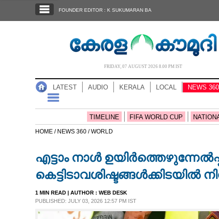
SECTIONS
FOUNDER EDITOR : K SUKUMARAN BA
HOME
LATEST
AUDIO
FRIDAY, 07 AUGUST 2026 8.00 PM IST
NOTIFIED NEWS
LATEST
AUDIO
KERALA
LOCAL
NEWS 360
POLL
KERALA
TIMELINE
FIFA WORLD CUP
NATION
HOME /
NEWS 360 /
WORLD
LOCAL
എട്ടാം നാൾ ഉയിർത്തെഴുന്നേൽപ
NEWS 360
കെട്ടിടാവശിഷ്ടങ്ങൾക്കിടയിൽ നി
1 MIN READ
| AUTHOR :
WEB DESK
CASE DIARY
PUBLISHED: JULY 03, 2026 12:57 PM IST