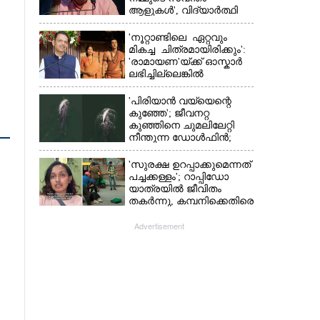
ആളുകൾ', വിദ്യാർത്ഥി
പ്രക്ഷോഭത്തെ പിന്തുണച്ച്
ആർഎസ്‌എസ് മേധാവി
'നൂറ്റാണ്ടിലെ ഏറ്റവും
മികച്ച ചിത്രമായിരിക്കും':
'രാമായണ'യ്ക്ക് ഓസ്കാ‌ർ
ലഭിച്ചില്ലെങ്കിൽ
നിരാശനാകുമെന്ന്
ദേവേന്ദ്ര ഫഡ്നാവിസ്
'പിരിയാൻ വയ്യെന്റെ
കുഞ്ഞേ'; ജീവനറ്റ
കുഞ്ഞിനെ ചുമലിലേറ്റി
നീന്തുന്ന ഡോൾഫിൻ;
കടലിലെ വൈകാരിക
നിമിഷങ്ങൾ
'സുരക്ഷ ഉറപ്പാക്കുമെന്നത്
പച്ചക്കള്ളം'; റാപ്പിഡോ
യാത്രയിൽ ജീവിതം
തകർന്നു, കമ്പനിക്കെതിരെ
പരാതിയുമായി യുവതി
Advertisement