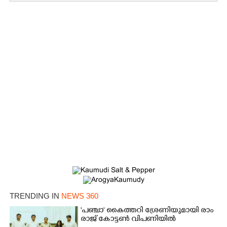
×
Share this link
Copy Link
TRENDING IN
NEWS 360
'​പ​ഞ്ചാ​'​ ​കൈ​ത്ത​റി​ ​ശ്രേ​ണി​യു​മാ​യി​ ​രാം​
രാ​ജ് ​കോ​ട്ടൺ വിപണിയിൽ