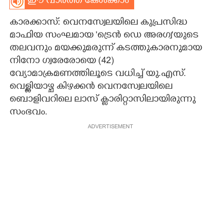
ഈ വാർത്ത കേൾക്കാം
CARTOONS
കാരക്കാസ്: വെനസ്വേലയിലെ കുപ്രസിദ്ധ
മാഫിയ സംഘമായ 'ട്രെൻ ഡെ അരഗ്വ'യുടെ
LITERATURE
തലവനും മയക്കുമരുന്ന് കടത്തുകാരനുമായ
നിനോ ഗ്വരേരോയെ (42)​
വ്യോമാക്രമണത്തിലൂടെ വധിച്ച് യു.എസ്.
ZOOM
വെള്ളിയാഴ്ച കിഴക്കൻ വെനസ്വേലയിലെ
ബൊളിവറിലെ ലാസ് ക്ലാരിറ്റാസിലായിരുന്നു
CONTACT US
സംഭവം.
ADVERTISEMENT