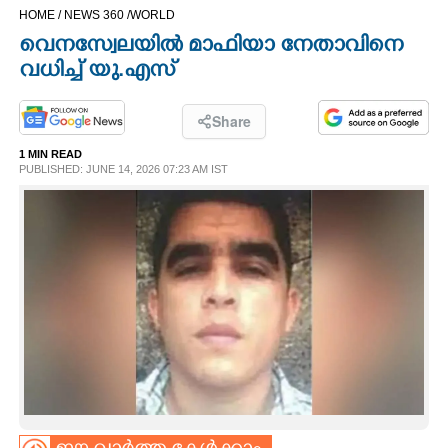
HOME /
NEWS 360 /
WORLD
CINEMA
വെനസ്വേലയിൽ മാഫിയാ നേതാവിനെ
വധിച്ച് യു.എസ്
OPINION
Share
PHOTOS
1 MIN READ
PUBLISHED: JUNE 14, 2026 07:23 AM IST
LIFESTYLE
SPIRITUAL
INFO+
ART
ASTRO