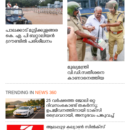
പാലക്കാട് മുട്ടിക്കുളങ്ങര
കെ. എ. പി ബറ്റാലിയൻ
ഗ്രൗണ്ടിൽ പരിശീലനം
മുഖ്യമന്ത്രി
വി.ഡി.സതീശനെ
കാണാനെത്തിയ
മോഹനൻ നായർ
TRENDING IN
NEWS 360
25 വർഷത്തെ ജോലി ഒറ്റ
ദിവസംകൊണ്ട് തകർന്നു;
ഉപജീവനത്തിനായി ടാക്‌സി
ഡ്രൈവറായി,​ അനുഭവം പങ്കുവച്ച്
യുവതി
ആലപ്പുഴ കല്യാൺ സിൽക്‌സ്