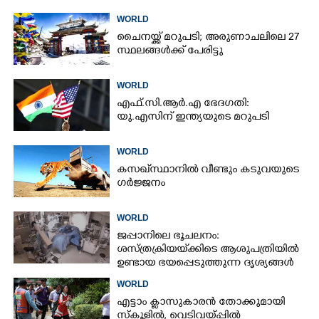
WORLD
ചൈനയ്ക്ക് മറുപടി; അരുണാചലിലെ 27
സ്ഥലങ്ങൾക്ക് പേരിട്ടു
WORLD
എഫ്.സി.ആർ.എ ഭേദഗതി:
യു.എസിന് ഇന്ത്യയുടെ മറുപടി
WORLD
കസഖ്‌സ്ഥാനിൽ വീണ്ടും കടുവയുടെ
ഗർജ്ജനം
WORLD
ജപ്പാനിലെ ഭൂചലനം:
ശസ്ത്രക്രിയ‌യ്‌ക്കി‌ടെ ആശുപത്രിയിൽ
ഉണ്ടായ ഭയപ്പെടുത്തുന്ന ദൃശ്യങ്ങൾ
പുറത്ത്
WORLD
എട്ടാം ക്ളാസുകാരൻ തോക്കുമായി
സ്കൂളിൽ, വെടിവയ്പ്പിൽ