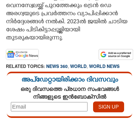
വെനസ്വേലയ്ക്ക് പുറത്തേക്കും ട്രെൻ ഡെ
അരഗ്വയുടെ പ്രവർത്തനം വ്യാപിപ്പിക്കാൻ
നിർദ്ദേശങ്ങൾ നൽകി. 2023ൽ ജയിൽ ചാടിയ
ശേഷം പിടികിട്ടാപ്പുള്ളിയായി
തുടരുകയായിരുന്നു.
RELATED TOPICS:
NEWS 360
,
WORLD
,
WORLD NEWS
അപ്ഡേറ്റായിരിക്കാം ദിവസവും
ഒരു ദിവസത്തെ പ്രധാന സംഭവങ്ങൾ
നിങ്ങളുടെ ഇൻബോക്സിൽ
Loaded
:
4.00%
/
Mute