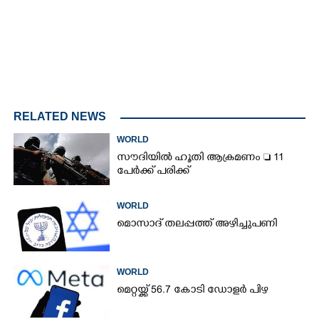
RELATED NEWS
WORLD
സൗദിയിൽ ഹൂതി ആക്രമണം  11
പേർക്ക് പരിക്ക്
WORLD
മൊസാദ് തലപ്പത്ത് അഴിച്ചുപണി
WORLD
മെറ്റയ്ക്ക് 56.7 കോടി ഡോളർ പിഴ