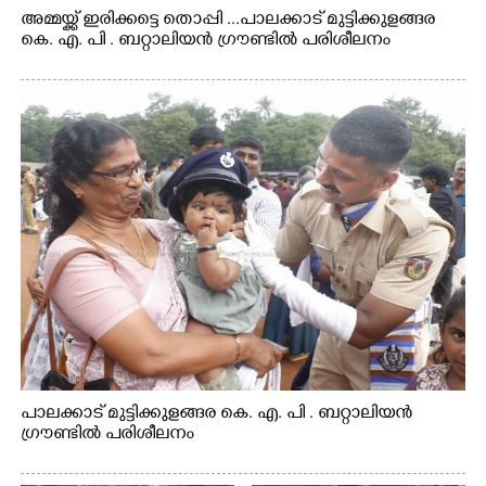
അമ്മയ്ക്ക് ഇരിക്കട്ടെ തൊപ്പി ...പാലക്കാട് മുട്ടിക്കുളങ്ങര
കെ. എ. പി . ബറ്റാലിയൻ ഗ്രൗണ്ടിൽ പരിശീലനം
പാലക്കാട് മുട്ടിക്കുളങ്ങര കെ. എ. പി . ബറ്റാലിയൻ
ഗ്രൗണ്ടിൽ പരിശീലനം