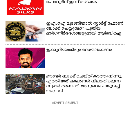
ഷോറൂമിന് ഇന്ന് തുടക്കം
ഇഎംഐ മുടങ്ങിയാൽ സ്മാർട്ട് ഫോൺ
ലോക്ക് ചെയ്യുമോ? പുതിയ
മാർഗനിർദേശങ്ങളുമായി ആർബിഐ
ഇക്കുറിയെങ്കിലും റോയലാകണം
ഊബർ ബുക്ക് ചെയ്‌ത് കാത്തുനിന്നു,​
എത്തിയത് ലക്ഷങ്ങൾ വിലമതിക്കുന്ന
സൂപ്പർ ബൈക്ക്,​ അനുഭവം പങ്കുവച്ച്
യുവാവ്
ADVERTISEMENT