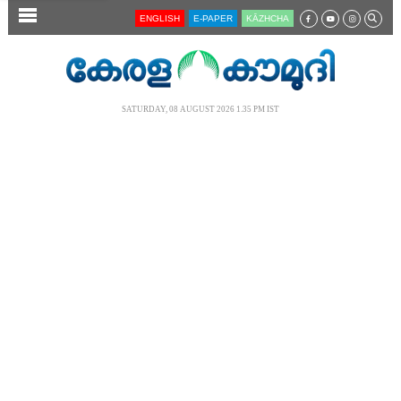
SECTIONS
ENGLISH
E-PAPER
KĀZHCHA
HOME
LATEST
SATURDAY, 08 AUGUST 2026 1.35 PM IST
AUDIO
NOTIFIED NEWS
POLL
KERALA
LOCAL
NEWS 360
CASE DIARY