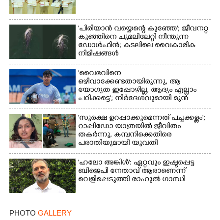
'പിരിയാൻ വയ്യെന്റെ കുഞ്ഞേ'; ജീവനറ്റ
കുഞ്ഞിനെ ചുമലിലേറ്റി നീന്തുന്ന
ഡോൾഫിൻ; കടലിലെ വൈകാരിക
നിമിഷങ്ങൾ
'വൈഭവിനെ
ഒഴിവാക്കേണ്ടതായിരുന്നു,​ ആ
യോഗ്യത ഇപ്പോഴില്ല, ആദ്യം എല്ലാം
പഠിക്കട്ടെ'; നിർദേശവുമായി മുൻ
ക്രിക്കറ്റ് താരം
'സുരക്ഷ ഉറപ്പാക്കുമെന്നത് പച്ചക്കള്ളം';
റാപ്പിഡോ യാത്രയിൽ ജീവിതം
തകർന്നു, കമ്പനിക്കെതിരെ
പരാതിയുമായി യുവതി
'ഹലോ അങ്കിൾ': ഏറ്റവും ഇഷ്ടപ്പെട്ട
ബിജെപി നേതാവ് ആരാണെന്ന്
വെളിപ്പെടുത്തി രാഹുൽ ഗാന്ധി
PHOTO
GALLERY