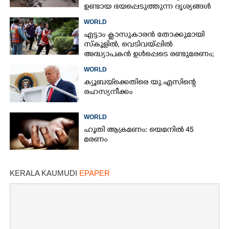
ഉണ്ടായ ഭയപ്പെടുത്തുന്ന ദൃശ്യങ്ങൾ
പുറത്ത്
WORLD
എട്ടാം ക്ളാസുകാരൻ തോക്കുമായി
സ്കൂളിൽ, വെടിവയ്പ്പിൽ
അദ്ധ്യാപകൻ ഉൾപ്പെടെ രണ്ടുമരണം;
15 പേർക്ക് പരിക്ക്
WORLD
ക്യൂബയ്‌ക്കെതിരെ യു.എസിന്റെ
രഹസ്യനീക്കം
WORLD
ഹൂതി ആക്രമണം: യെമനിൽ 45
മരണം
KERALA KAUMUDI
EPAPER