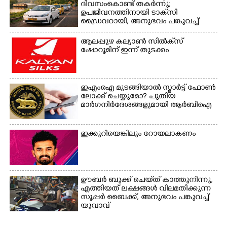
ദിവസംകൊണ്ട് തകർന്നു;
ഉപജീവനത്തിനായി ടാക്‌സി
ഡ്രൈവറായി,​ അനുഭവം പങ്കുവച്ച്
യുവതി
ആലപ്പുഴ കല്യാൺ സിൽക്‌സ്
ഷോറൂമിന് ഇന്ന് തുടക്കം
ഇഎംഐ മുടങ്ങിയാൽ സ്മാർട്ട് ഫോൺ
ലോക്ക് ചെയ്യുമോ? പുതിയ
മാർഗനിർദേശങ്ങളുമായി ആർബിഐ
ഇക്കുറിയെങ്കിലും റോയലാകണം
ഊബർ ബുക്ക് ചെയ്‌ത് കാത്തുനിന്നു,​
എത്തിയത് ലക്ഷങ്ങൾ വിലമതിക്കുന്ന
സൂപ്പർ ബൈക്ക്,​ അനുഭവം പങ്കുവച്ച്
യുവാവ്