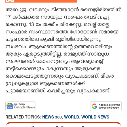
അബുജ: വടക്കുപടിഞ്ഞാറൻ നൈജീരിയയിൽ
CARTOONS
17 കർഷകരെ സായുധ സംഘം വെടിവച്ചു
കൊന്നു. 13 പേർക്ക് പരിക്കേറ്റു. വെള്ളിയാഴ്ച
LITERATURE
സംഫാര സംസ്ഥാനത്തെ ഗോറോൺ നമായേ
പട്ടണത്തിലെ കൃഷി ഭൂമിയിലായിരുന്നു
ZOOM
സംഭവം. ആക്രമണത്തിന്റെ ഉത്തരവാദിത്വം
ആരും ഏറ്റെടുത്തിട്ടില്ല. രാജ്യത്ത് സായുധ
CONTACT US
സംഘങ്ങൾ മോചനദ്രവ്യം ആവശ്യപ്പെട്ട്
തട്ടിക്കൊണ്ടുപോകുന്നതും ആളുകളെ
കൊലപ്പെടുത്തുന്നതും വ്യാപകമാണ്. ഭീകര
ഗ്രൂപ്പുകളുടെ ആക്രമണങ്ങൾക്ക്
പുറമേയാണിത്. കവർച്ചയും വ്യാപകമാണ്.
RELATED TOPICS:
NEWS 360
,
WORLD
,
WORLD NEWS