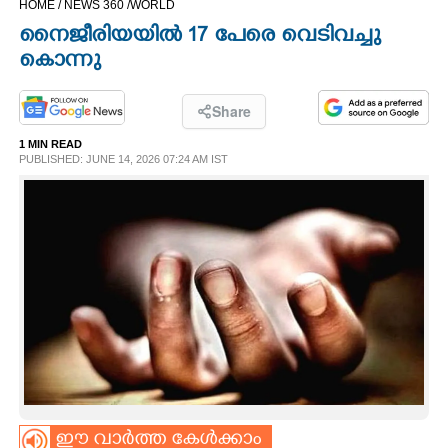
HOME /
NEWS 360 /
WORLD
CINEMA
നൈജീരിയയിൽ 17 പേരെ വെടിവച്ചു
കൊന്നു
OPINION
Share
PHOTOS
1 MIN READ
PUBLISHED: JUNE 14, 2026 07:24 AM IST
LIFESTYLE
SPIRITUAL
INFO+
ART
ASTRO
ഈ വാർത്ത കേൾക്കാം