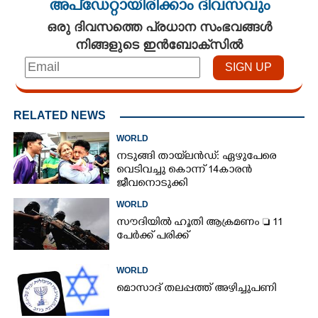
അപ്ഡേറ്റായിരിക്കാം ദിവസവും
ഒരു ദിവസത്തെ പ്രധാന സംഭവങ്ങൾ
നിങ്ങളുടെ ഇൻബോക്സിൽ
RELATED NEWS
WORLD
നടുങ്ങി തായ്‌ലൻഡ്: ഏഴുപേരെ
വെടിവച്ചു കൊന്ന് 14കാരൻ
ജീവനൊടുക്കി
WORLD
സൗദിയിൽ ഹൂതി ആക്രമണം  11
പേർക്ക് പരിക്ക്
WORLD
മൊസാദ് തലപ്പത്ത് അഴിച്ചുപണി