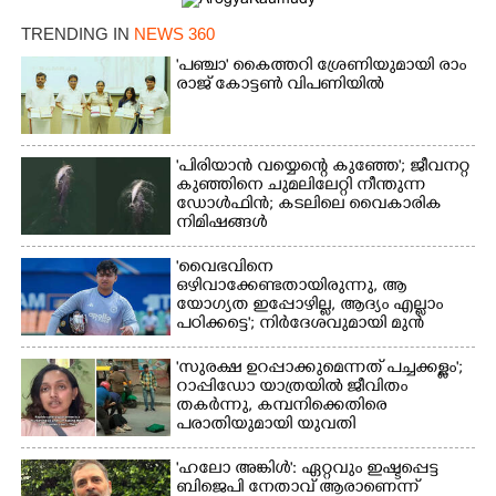
TRENDING IN
NEWS 360
'​പ​ഞ്ചാ​'​ ​കൈ​ത്ത​റി​ ​ശ്രേ​ണി​യു​മാ​യി​ ​രാം​
രാ​ജ് ​കോ​ട്ടൺ വിപണിയിൽ
'പിരിയാൻ വയ്യെന്റെ കുഞ്ഞേ'; ജീവനറ്റ
കുഞ്ഞിനെ ചുമലിലേറ്റി നീന്തുന്ന
ഡോൾഫിൻ; കടലിലെ വൈകാരിക
നിമിഷങ്ങൾ
'വൈഭവിനെ
ഒഴിവാക്കേണ്ടതായിരുന്നു,​ ആ
യോഗ്യത ഇപ്പോഴില്ല, ആദ്യം എല്ലാം
പഠിക്കട്ടെ'; നിർദേശവുമായി മുൻ
ക്രിക്കറ്റ് താരം
×
'സുരക്ഷ ഉറപ്പാക്കുമെന്നത് പച്ചക്കള്ളം';
Share this link
റാപ്പിഡോ യാത്രയിൽ ജീവിതം
തകർന്നു, കമ്പനിക്കെതിരെ
പരാതിയുമായി യുവതി
'ഹലോ അങ്കിൾ': ഏറ്റവും ഇഷ്ടപ്പെട്ട
ബിജെപി നേതാവ് ആരാണെന്ന്