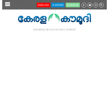
SECTIONS
ENGLISH
E-PAPER
KĀZHCHA
HOME
LATEST
SATURDAY, 08 AUGUST 2026 2.28 PM IST
AUDIO
NOTIFIED NEWS
POLL
KERALA
LOCAL
NEWS 360
CASE DIARY