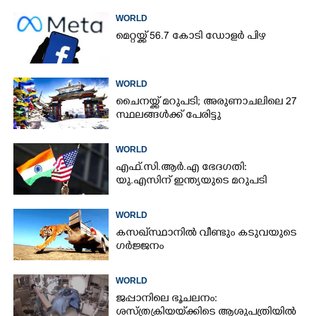
WORLD
മെറ്റയ്ക്ക് 56.7 കോടി ഡോളർ പിഴ
WORLD
ചൈനയ്ക്ക് മറുപടി; അരുണാചലിലെ 27
സ്ഥലങ്ങൾക്ക് പേരിട്ടു
WORLD
എഫ്.സി.ആർ.എ ഭേദഗതി:
യു.എസിന് ഇന്ത്യയുടെ മറുപടി
WORLD
കസഖ്‌സ്ഥാനിൽ വീണ്ടും കടുവയുടെ
ഗർജ്ജനം
WORLD
ജപ്പാനിലെ ഭൂചലനം:
ശസ്ത്രക്രിയ‌യ്‌ക്കി‌ടെ ആശുപത്രിയിൽ