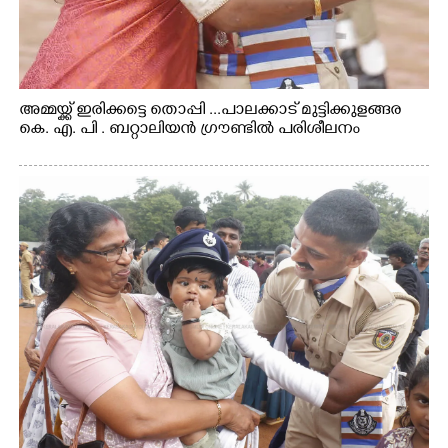
അമ്മയ്ക്ക് ഇരിക്കട്ടെ തൊപ്പി ...പാലക്കാട് മുട്ടിക്കുളങ്ങര
കെ. എ. പി . ബറ്റാലിയൻ ഗ്രൗണ്ടിൽ പരിശീലനം