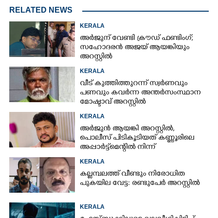
RELATED NEWS
KERALA
അർജുന് വേണ്ടി ക്രൗഡ് ഫണ്ടിംഗ്;
സഹോദരൻ അജയ് ആയങ്കിയും
അറസ്റ്റിൽ
KERALA
വീട് കുത്തിത്തുറന്ന് സ്വർണവും
പണവും കവർന്ന അന്തർസംസ്ഥാന
മോഷ്ടാവ് അറസ്റ്റിൽ
KERALA
അർജുൻ ആയങ്കി അറസ്റ്റിൽ,
പൊലീസ് പിടികൂടിയത് കണ്ണൂരിലെ
അപ്പാർട്ട്‌മെന്റിൽ നിന്ന്
KERALA
കല്ലമ്പലത്ത് വീണ്ടും നിരോധിത
പുകയില വേട്ട: രണ്ടുപേർ അറസ്റ്റിൽ
KERALA