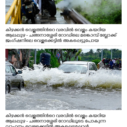
കിഴക്കൻ വെള്ളത്തിൻറെ വരവിൽ വെള്ളം കയറിയ
ആലപ്പുഴ - ചങ്ങനാശ്ശേരി റോഡിലെ മങ്കൊമ്പ് ബ്ലോക്ക്
ജംഗ്ഷനിലെ വെള്ളക്കെട്ടിൽ അകപ്പെട്ടുപോയ
ബൈക്കിന്റെ സൈലൻസറിലേക്ക് വെള്ളം
കയറിയതിനെത്തുടർന്ന് വാഹനം പരിശോധിക്കുന്ന
യാത്രക്കാർ
കിഴക്കൻ വെള്ളത്തിൻറെ വരവിൽ വെള്ളം കയറിയ
ആലപ്പുഴ - ചങ്ങനാശ്ശേരി റോഡിലൂടെ പോകുന്ന