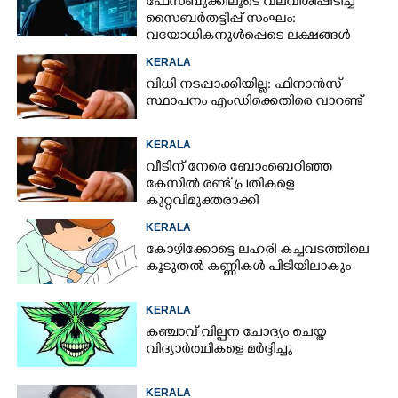
ഫേസ്ബുക്കിലൂടെ വലവീശിപ്പിടിച്ച്
സൈബർതട്ടിപ്പ് സംഘം:
വയോധികനുൾപ്പെടെ ലക്ഷങ്ങൾ
നഷ്ടമായി
KERALA
വിധി നടപ്പാക്കിയില്ല: ഫിനാൻസ്
സ്ഥാപനം എംഡിക്കെതിരെ വാറണ്ട്
KERALA
വീടിന് നേരെ ബോംബെറിഞ്ഞ
കേസിൽ രണ്ട് പ്രതികളെ
കുറ്റവിമുക്തരാക്കി
KERALA
കോഴിക്കോട്ടെ ലഹരി കച്ചവടത്തിലെ
കൂടുതൽ കണ്ണികൾ പിടിയിലാകും
KERALA
കഞ്ചാവ് വില്പന ചോദ്യം ചെയ്ത
വിദ്യാർത്ഥികളെ മർദ്ദിച്ചു
KERALA