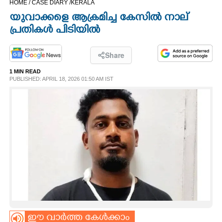
HOME /
CASE DIARY /
KERALA
CINEMA
യുവാക്കളെ ആക്രമിച്ച കേസിൽ നാല്
പ്രതികൾ പിടിയിൽ
OPINION
Share
PHOTOS
1 MIN READ
PUBLISHED: APRIL 18, 2026 01:50 AM IST
LIFESTYLE
SPIRITUAL
INFO+
ART
ASTRO
ഈ വാർത്ത കേൾക്കാം