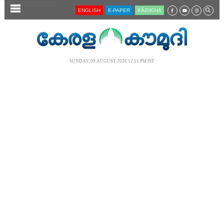
SECTIONS
ENGLISH
E-PAPER
KĀZHCHA
HOME
LATEST
SUNDAY, 09 AUGUST 2026 12.51 PM IST
AUDIO
NOTIFIED NEWS
POLL
KERALA
LOCAL
NEWS 360
CASE DIARY