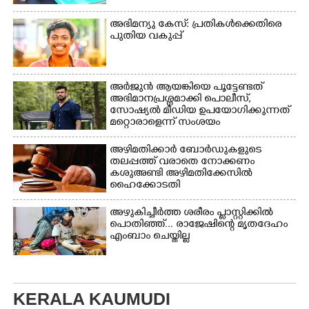
അഭിമന്യു കേസ്: പ്രതികൾക്കെതിരെ
പുതിയ വകുപ്പ്
അർജുൻ ആയങ്കിയെ പൂട്ടേണ്ടത്
അഭിമാനപ്രശ്നമാക്കി പൊലീസ്,
സാേഷ്യൽ മീഡിയ ഉപയോഗിക്കുന്നത്
മറ്റൊരാളെന്ന് സംശയം
അഴിമതിക്കാർ ബോർഡുകളുടെ
തലപ്പത്ത് വരാതെ നോക്കണം
കശുഅണ്ടി അഴിമതിക്കേസിൽ
ഹൈക്കോടതി
അഴുകിച്ചീർത്ത ശരീരം പ്ളാസ്റ്റിക്കിൽ
പൊതിഞ്ഞ്... രാജേഷിന്റെ മൃതദേഹം
എംബാം ചെയ്തില്ല
KERALA KAUMUDI