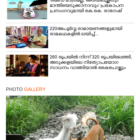
'ഷെഡ് മാത്രമല്ല, അടിയിലുള്ളതും
മാന്തിയെടുക്കാനാവും' പ്രകോപന
പ്രസംഗവുമായി കെ.കെ. രാഗേഷ്
220 അപൂർവ്വ രാമായണങ്ങളുമായി
രാമകഥകളിൽ ലയിച്ച്...
260 രൂപയിൽ നിന്ന് 320 രൂപയിലെത്തി,
അടുക്കളയിലെ നിത്യോപയോഗ
സാധനം വാങ്ങിയാൽ കൈപൊള്ളും
PHOTO
GALLERY