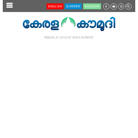
SECTIONS
ENGLISH
E-PAPER
KĀZHCHA
HOME
LATEST
FRIDAY, 07 AUGUST 2026 9.26 PM IST
AUDIO
NOTIFIED NEWS
POLL
KERALA
LOCAL
NEWS 360
CASE DIARY