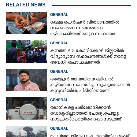
RELATED NEWS
GENERAL
ക്ഷേമ പെൻഷൻ വിതരണത്തിൽ
സഹകരണ സംഘങ്ങളെ
ഒഴിവാക്കിയത് കേന്ദ്ര സഹായം
നഷ്ടമാകാതിരിക്കാൻ;
GENERAL
വിശദീകരണവുമായി സർക്കാ‌ർ
കനത്ത മഴ: കോഴിക്കോട് ജില്ലയിൽ
വിദ്യാഭ്യാസ സ്ഥാപനങ്ങൾക്ക് നാളെ
അവധി,​ പ്രൊഫഷണൽ
കോളേജുകൾക്ക് ബാധകമല്ല
GENERAL
അർജുൻ ആയങ്കിയെ ഒളിവിൽ
കഴിയാൻ സഹായിച്ച സുഹൃത്തുക്കൾ
കസ്റ്റഡിയിൽ; പിടിയിലായത്
കൊച്ചിയിലെ ഫ്ലാറ്റിൽനിന്ന്
GENERAL
രോഗികളെ പരിശോധിക്കാൻ
ഡോക്ടറില്ലാത്തത് ചോദ്യംചെയ്തു:
നാട്ടുകാർക്കെതിരെ കേസെടുത്ത്
പൊലീസ്
GENERAL
പെയ്തൊഴിയുന്നില്ല, അതിതീവ്ര മഴയ്ക്ക്