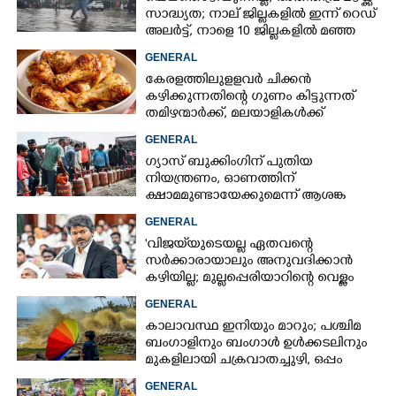
സാദ്ധ്യത;​ നാല് ജില്ലകളിൽ ഇന്ന് റെഡ്
അലർട്ട്,​ നാളെ 10 ജില്ലകളിൽ മഞ്ഞ
അലർട്ട്
GENERAL
കേരളത്തിലുളളവർ ചിക്കൻ
കഴിക്കുന്നതിന്റെ ഗുണം കിട്ടുന്നത്
തമിഴന്മാർക്ക്, മലയാളികൾക്ക്
നഷ്ടവും കടവും മാത്രം
GENERAL
ഗ്യാസ് ബുക്കിംഗിന് പുതിയ
നിയന്ത്രണം, ഓണത്തിന്
ക്ഷാമമുണ്ടായേക്കുമെന്ന് ആശങ്ക
GENERAL
'വിജയ്‌യുടെയല്ല ഏതവന്റെ
സർക്കാരായാലും അനുവദിക്കാൻ
കഴിയില്ല; മുല്ലപ്പെരിയാറിന്റെ വെള്ളം
കൂട്ടുന്നത് മനസിൽ വച്ചാൽമതി'
GENERAL
കാലാവസ്ഥ ഇനിയും മാറും; പശ്ചിമ
ബംഗാളിനും ബംഗാൾ ഉൾക്കടലിനും
മുകളിലായി ചക്രവാതച്ചുഴി, ഒപ്പം
കള്ളക്കടൽ പ്രതിഭാസം
GENERAL