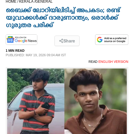
HOME /
KERALA /
GENERAL
CINEMA
ബൈക്ക് ലോറിയിലിടിച്ച് അപകടം; രണ്ട്
യുവാക്കൾക്ക് ദാരുണാന്ത്യം, ഒരാൾക്ക്
OPINION
ഗുരുതര പരിക്ക്
PHOTOS
Share
1 MIN READ
PUBLISHED: MAY 19, 2026 09:04 AM IST
LIFESTYLE
READ
ENGLISH VERSION
SPIRITUAL
INFO+
ART
ASTRO