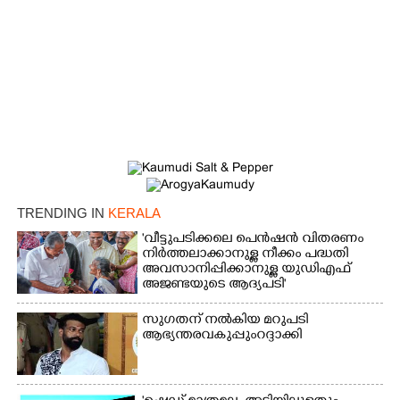
TRENDING IN
KERALA
'വീട്ടുപടിക്കലെ പെൻഷൻ വിതരണം
നിർത്തലാക്കാനുള്ള നീക്കം പദ്ധതി
അവസാനിപ്പിക്കാനുള്ള യുഡിഎഫ്
×
Share this link
അജണ്ടയുടെ ആദ്യപടി'
സുഗതന് നൽകിയ മറുപടി
ആഭ്യന്തരവകുപ്പും റദ്ദാക്കി
Copy Link