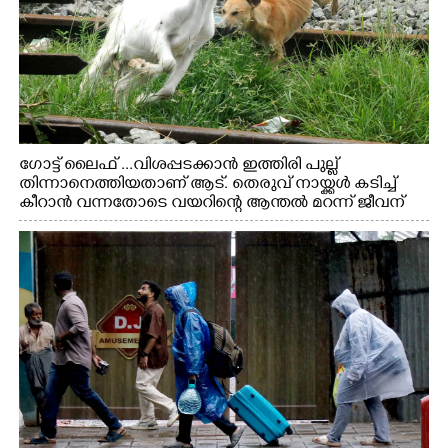
ഗോട്ട് ലൈഫ് ...വിശപ്പടക്കാൻ ഇത്തിരി പുല്ല്
തിന്നാനെത്തിയതാണ് ആട്. തെരുവ് നായ്ക്കൾ കടിച്ച്
കീറാൻ വന്നതോടെ വയറിന്റെ ആന്തൽ മറന്ന് ജീവന്
വേണ്ടിയായി ഓട്ടം. എറണാകുളം വാത്തുരുത്തിയിൽ
നിന്നുള്ള കാഴ്ച