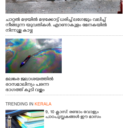
ചാറ്റൽ മഴയിൽ മഴക്കോട്ട് ധരിച്ച് ലഗേജും വലിച്ച്
നീങ്ങുന്ന യുവതികൾ. എറണാകുളം മേനകയിൽ
നിന്നുള്ള കാഴ്ച
മലങ്കര ജലാശയത്തിൽ
രാസമാലിന്യം പരന്ന
ഭാഗത്ത് കൂടി വള്ളം
തുഴഞ്ഞു പോകുന്ന
പ്രദേശവാസികൾ
TRENDING IN
KERALA
9, 10 ക്ലാസ്: രണ്ടാം വോള്യം
പാഠപുസ്തകങ്ങൾ ഈ മാസം