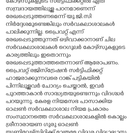
കോഴ്സുകളുടെ സർട്ടിഫിക്കറ്റിൽ ഏത്
സമ്പ്രദായത്തിലുള്ള പഠനമാണെന്ന്
രേഖപ്പെടുത്തണമെന്ന് യു.ജി.സി
നിർദ്ദേശമുണ്ടെങ്കിലും സർവകലാശാലകൾ
പാലിക്കുന്നില്ല. പ്രൈവറ്റ് എന്ന്
രേഖപ്പെടുത്തുന്നത് ഒഴിവാക്കാനാണ് ചില
സർവകലാശാലകൾ റെഗുലർ കോഴ്സുകളുടെ
കാര്യത്തിലും ഇതൊന്നും
രേഖപ്പെടുത്താത്തതെന്നാണ് ആരോപണം.
പ്രൈവറ്റ് രജിസ്ട്രേഷൻ സർട്ടിഫിക്കറ്റ്
ഹാജരാക്കുന്നവരെ റാങ്ക് പട്ടികയിൽ
പിന്നിലുള്ളവർ ചോദ്യം ചെയ്താൽ, ഇവർ
പുറത്താകാൻ സാദ്ധ്യതയുണ്ടെന്നും വിദഗ്ദ്ധർ
പറയുന്നു. കേരള നിയമസഭ പാസാക്കിയ
ഓപ്പൺ സർവകലാശാല നിയമ പ്രകാരം
സംസ്ഥാനത്തെ സർവകലാശാലകളിൽ കൊല്ലം
ശ്രീനാരായണ ഗുരു ഓപ്പൺ