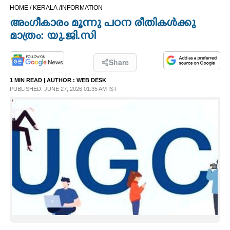
HOME /
KERALA /
INFORMATION
CINEMA
അംഗീകാരം മൂന്നു പഠന രീതി​കൾക്കു
മാത്രം: യു.ജി.സി
OPINION
Share
PHOTOS
1 MIN READ
| AUTHOR :
WEB DESK
PUBLISHED: JUNE 27, 2026 01:35 AM IST
LIFESTYLE
SPIRITUAL
INFO+
ART
ASTRO