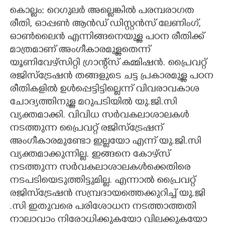
കൊല്ലം: റെഗുലർ അല്ലെങ്കിൽ പരമ്പരാഗത
CARTOONS
രീതി, ഓപ്പൺ ആൻഡ് ഡിസ്റ്റൻസ് ലേണിംഗ്,
ഓൺലൈൻ എന്നിങ്ങനെയുള്ള പഠന രീതിക്ക്
LITERATURE
മാത്രമാണ് അംഗീകാരമുള്ളതെന്ന്
യൂണിവേഴ്സിറ്റി ഗ്രാന്റ്സ് കമ്മിഷൻ. പ്രൈവറ്റ്
രജിസ്ട്രേഷൻ തങ്ങളുടെ ചട്ട പ്രകാരമുള്ള പഠന
ZOOM
രീതികളിൽ ഉൾപ്പെട്ടിട്ടില്ലെന്ന് വിവരാവകാശ
ചോദ്യത്തിനുള്ള മറുപടിയിൽ യു.ജി.സി
CONTACT US
വ്യക്തമാക്കി. വിവിധ സർവകലാശാലകൾ
നടത്തുന്ന പ്രൈവറ്റ് രജിസ്ട്രേഷന്
അംഗീകാരമുണ്ടോ ഇല്ലയോ എന്ന് യു.ജി.സി
വ്യക്തമാക്കുന്നി​ല്ല. ഇങ്ങനെ കോഴ്സ്
നടത്തുന്ന സർവകലാശാലകൾക്കെതിരെ
നടപടിയെടുത്തി​ട്ടുമില്ല. എന്നാൽ പ്രൈവറ്റ്
രജിസ്ട്രേഷൻ സമ്പ്രദായത്തെക്കുറിച്ച് യു.ജി​
.സി ഇതുവരെ പരിശോധന നടത്താത്തതി​
നാലാവാം നിരോധിക്കുകയോ വിലക്കുകയോ