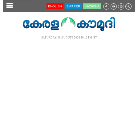
SECTIONS
ENGLISH
E-PAPER
KĀZHCHA
HOME
LATEST
SATURDAY, 08 AUGUST 2026 10.12 PM IST
AUDIO
NOTIFIED NEWS
POLL
KERALA
LOCAL
NEWS 360
CASE DIARY