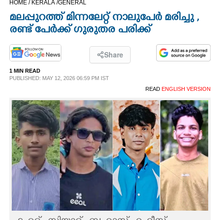
HOME /
KERALA /
GENERAL
CINEMA
മലപ്പുറത്ത് മിന്നലേറ്റ് നാലുപേർ മരിച്ചു ,​
രണ്ട് പേർക്ക് ഗുരുതര പരിക്ക്
OPINION
Share
PHOTOS
1 MIN READ
PUBLISHED: MAY 12, 2026 06:59 PM IST
READ
ENGLISH VERSION
LIFESTYLE
SPIRITUAL
INFO+
ART
ASTRO