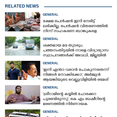
RELATED NEWS
GENERAL
ക്ഷേമ പെൻഷൻ ഇനി നേരിട്ട്
ലഭിക്കില്ല,​ പെൻഷൻ വിതരണത്തിൽ
നിന്ന് സഹകരണ ബാങ്കുകളെ
ഒഴിവാക്കി
GENERAL
ശക്തമായ മഴ തുടരും;
പത്തനംതിട്ടയിൽ നാളെ വിദ്യാഭ്യാസ
സ്ഥാപനങ്ങൾക്ക് അവധി,​ ജില്ലയിൽ
ഇന്ന് റെ‌ഡും നാളെ ഓറഞ്ചും അലർട്ട്
GENERAL
'ഇനി എന്താ വരാൻ പോകുന്നതെന്ന്
നിങ്ങൾ നോക്കിക്കോ'; അർജുൻ
ആയങ്കിയുടെ വെല്ലുവിളിയിൽ രമേശ്
ചെന്നിത്തല
GENERAL
'ശ്രീറാമിന്റെ കയ്യിൽ ചോരക്കറ
പുരണ്ടിരുന്നു'; കെ എം ബഷീറിന്റെ
മരണത്തിൽ നിർണായക
മൊഴിയുമായി ദൃക്‌സാക്ഷി
GENERAL