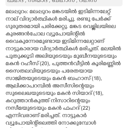
ഫഹദ് , സിയാദ് , ബഹാസ് , റഹീസ്
CARTOONS
മലപ്പുറം: മലപ്പുറം മങ്കടയിൽ ഇടിമിന്നലേറ്റ്
നാല് വിദ്യാർത്ഥികൾ മരിച്ചു. രണ്ടു പേർക്ക്
ഗുരുതരമായി പരിക്കേറ്റു. മങ്കട വെള്ളിലയിലെ
LITERATURE
കുരങ്ങൻചോല വ്യൂപോയിന്റിൽ
വൈകുന്നേരമുണ്ടായ ഇടിമിന്നലേറ്റാണ്
ZOOM
നാട്ടുകാരായ വിദ്യാർത്ഥികൾ മരിച്ചത്. മലയിൽ
പുതുക്കൂടി അലിയുടെയും മുബീനയുടെയും
CONTACT US
മകൻ റഹീസ് (20), പുത്തൻവീട്ടിൽ കൂരിമണ്ണിൽ
സൈതലവിയുടെയും പരേതയായ
സാജിതയുടെയും മകൻ ബഹാസ് (18),
ആലിക്കാപറമ്പിൽ അസീസിന്റെയും
സുലൈഖയുടെയും മകൻ സിയാദ് (18),
കറുത്താൻകുത്ത് നിസാറിന്റെയും
നസീമയുടെയും മകൻ ഫഹദ് (22)
എന്നിവരാണ് മരിച്ചത്. നാട്ടുകാർ
വ്യൂപോയിന്റിലെത്തി നോക്കുമ്പോൾ