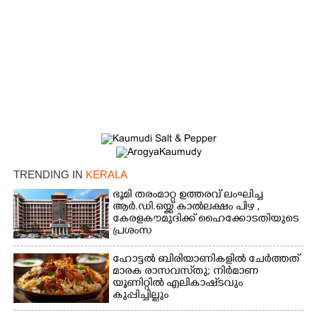
×
Share this link
Copy Link
TRENDING IN
KERALA
ഭൂമി തരംമാറ്റ ഉത്തരവ് ലംഘിച്ച
ആർ.ഡി.ഒയ്ക്ക് കാൽലക്ഷം പിഴ ,​
കേരളകൗമുദിക്ക് ഹൈക്കോടതിയുടെ
പ്രശംസ
ഹോട്ടൽ ബിരിയാണികളിൽ ചേർത്തത്
മാരക രാസവസ്‌തു; നിർമാണ
യൂണിറ്റിൽ എലികാഷ്‌ടവും
കുപ്പിച്ചില്ലും