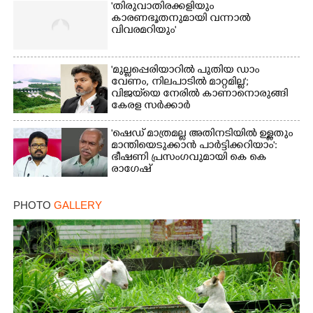
'തിരുവാതിരക്കളിയും
കാരണഭൂതനുമായി വന്നാൽ
വിവരമറിയും '
'മുല്ലപ്പെരിയാറിൽ പുതിയ ഡാം
വേണം, നിലപാടിൽ മാറ്റമില്ല';
വിജയ്‌യെ നേരിൽ കാണാനൊരുങ്ങി
കേരള സർക്കാർ
'ഷെഡ് മാത്രമല്ല അതിനടിയിൽ ഉള്ളതും
മാന്തിയെടുക്കാൻ പാർട്ടിക്കറിയാം':
ഭീഷണി പ്രസംഗവുമായി കെ കെ
രാഗേഷ്
PHOTO
GALLERY