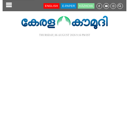
SECTIONS
ENGLISH
E-PAPER
KĀZHCHA
HOME
LATEST
THURSDAY, 06 AUGUST 2026 9.16 PM IST
AUDIO
NOTIFIED NEWS
POLL
KERALA
LOCAL
NEWS 360
CASE DIARY