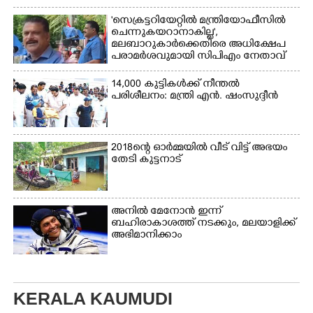
'സെക്രട്ടറിയേറ്റിൽ മന്ത്രിയോഫീസിൽ
ചെന്നുകയറാനാകില്ല',
മലബാറുകാർക്കെതിരെ അധിക്ഷേപ
പരാമർശവുമായി സിപിഎം നേതാവ്‌
14,000 കുട്ടികൾക്ക് നീന്തൽ
പരിശീലനം: മന്ത്രി എൻ. ഷംസുദ്ദീൻ
2018ന്റെ ഓർമ്മയിൽ വീട് വിട്ട് അഭയം
തേടി കുട്ടനാട്
അനിൽ മേനോൻ ഇന്ന്
ബഹിരാകാശത്ത് നടക്കും, മലയാളിക്ക്
അഭിമാനിക്കാം
KERALA KAUMUDI