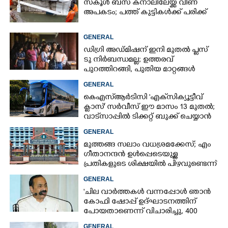
സ്‌കൂൾ ബസ് കനാലിലേയ്ക്ക് വീണ്
അപകടം; പത്ത് കുട്ടികൾക്ക് പരിക്ക്
GENERAL
ഡിഗ്രി അഡ്മിഷന് ഇനി മുതൽ പ്ലസ്
ടു നിർബന്ധമല്ല; ഉത്തരവ്
പുറത്തിറങ്ങി, പുതിയ മാറ്റങ്ങൾ
അറിയാം
GENERAL
കെഎസ്‌ആർടിസി 'എക്‌സിക്യൂട്ടീവ്
ക്ളാസ്' സർവീസ് ഈ മാസം 13 മുതൽ;
വാട്‌സാപ്പിൽ ടിക്കറ്റ് ബുക്ക് ചെയ്യാൻ
9447071021
GENERAL
മുത്തങ്ങ സലാം വധശ്രമക്കേസ്; എം
ഗീതാനന്ദൻ ഉൾപ്പെടെയുള്ള
പ്രതികളുടെ ശിക്ഷയിൽ പിഴവുണ്ടെന്ന്
ഹൈക്കോടതി
GENERAL
'ചില വാർത്തകൾ വന്നപ്പോൾ ഞാൻ
കോഫി ഷോപ്പ് ഉദ്ഘാടനത്തിന്
പോയതാണെന്ന് വിചാരിച്ചു, 400
കോടിയുടെ പ്രോജക്ടാണ് അത്'
GENERAL