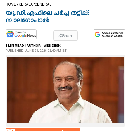
HOME /
KERALA /
GENERAL
CINEMA
യു.ഡി.എഫിലെ ചർച്ച തട്ടിപ്പ്:
ബാലഗോപാൽ
OPINION
Share
PHOTOS
1 MIN READ
| AUTHOR :
WEB DESK
PUBLISHED: JUNE 28, 2026 01:49 AM IST
LIFESTYLE
SPIRITUAL
INFO+
ART
ASTRO