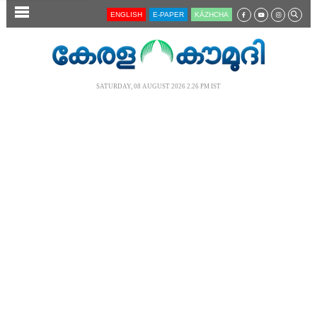
SECTIONS
ENGLISH
E-PAPER
KĀZHCHA
HOME
LATEST
SATURDAY, 08 AUGUST 2026 2.26 PM IST
AUDIO
NOTIFIED NEWS
POLL
KERALA
LOCAL
NEWS 360
CASE DIARY