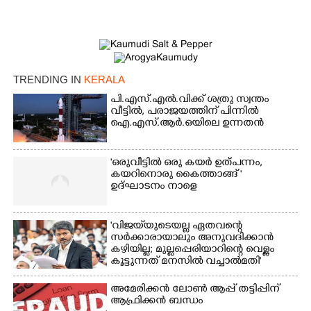
×
Share this link
TRENDING IN
KERALA
പി.എസ്.എൽ.വിക്ക് ശത്രു സ്വന്തം
വീട്ടിൽ,​ പരാജയത്തിന് പിന്നിൽ
ഐ.എസ്.ആർ.ഒയിലെ ഉന്നതൻ
Copy Link
'ഒരുവീട്ടിൽ ഒരു കയർ ഉത്പന്നം,
കയറിനൊരു കൈത്താങ്ങ് '
ഉദ്ഘാടനം നാളെ
'വിജയ്‌യുടെയല്ല ഏതവന്റെ
സർക്കാരായാലും അനുവദിക്കാൻ
കഴിയില്ല; മുല്ലപ്പെരിയാറിന്റെ വെള്ളം
കൂട്ടുന്നത് മനസിൽ വച്ചാൽമതി'
അമേരിക്കൻ ലോൺ ആപ്പ് തട്ടിപ്പിന്
ആഫ്രിക്കൻ ബന്ധം