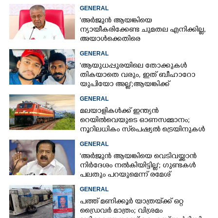
വിടുമെന്ന് കെ മുരളീധരൻ
GENERAL
'അർജുൻ ആയങ്കിയെ
ന്യായീകരിക്കേണ്ട ചുമതല എനിക്കില്ല,
അയാൾക്കെതിരെ
നടപടിയെടുത്തോട്ടെ'
GENERAL
'ആയുധപ്പുരയിലെ തോക്കുകൾ
തികയാതെ വരും, ഇത് ബീഹാറോ
യുപിയോ അല്ല';ആയങ്കിക്ക്
പിന്തുണയുമായി ആകാശ് തില്ലങ്കേരി
GENERAL
മലയാളികൾക്ക് ഇന്ത്യൻ
റെയിൽവെയുടെ ഓണസമ്മാനം;
നൂറിലധികം സ്‌പെഷ്യൽ ട്രെയിനുകൾ
കേരളത്തിലേക്ക്
GENERAL
'അർജുൻ ആയങ്കിയെ വെടിവയ്ക്കാൻ
നിർദേശം നൽകിയിട്ടില്ല'; ഗുണ്ടകൾ
പലതും പറയുമെന്ന് രമേശ്
ചെന്നിത്തല
GENERAL
പത്ത് മണിക്കൂർ യാത്രയ്‌ക്ക് ഒറ്റ
ഡ്രൈവർ മാത്രം; വിശ്രമം