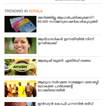
മോഹനൻ നായർ
TRENDING IN
KERALA
അറിഞ്ഞില്ല ആധാർ ചതിക്കുമെന്ന് !
85,000 സൗജന്യ റേഷൻകാർ കുടുങ്ങി
ആദിവാസികൾ 'ഉന്നതി'യിൽ നിന്ന്
'ഊരി'ലേക്ക്
ആയുഷ് യൂണി: എതിർപ്പ് ശക്തം
ആലുവ സർവമത സമ്മേളന ശതാബ്ദി
ലോകമത പാർലമെന്റ്
ടോക്കിയോയിൽ
ഇൻഡ്യൻ കോഫി ഹൗസിൽ ഒഴിവ്