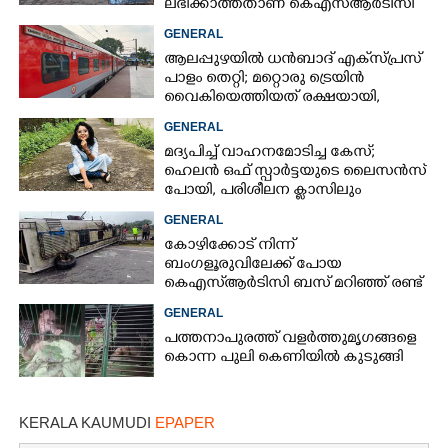
ലഭിക്കാത്തതാണ് കെഎസ്‌ആർടിസി
അപകടത്തിന് കാരണമെന്ന്
GENERAL
വിമർശനം
ആലപ്പുഴയിൽ ധൻബാദ് എക്‌സ്പ്രസ്
പാളം തെറ്റി; മറ്റൊരു ട്രെയിൻ
വൈകിയെത്തിയത് രക്ഷയായി,
ഒഴിവായത് വൻ ദുരന്തം
GENERAL
മദ്യപിച്ച് വാഹനമോടിച്ച കേസ്;
ഹെലൻ ഒഫ് സ്പാർട്ടയുടെ ലൈസൻസ്
പോയി, പരിശീലന ക്ലാസിലും
പങ്കെടുക്കണം
GENERAL
കോഴിക്കോട് നിന്ന്
ബംഗളൂരുവിലേക്ക് പോയ
കെഎസ്‌ആർടിസി ബസ് മറിഞ്ഞ് രണ്ട്
മരണം; നിരവധിപേർ
GENERAL
ഗുരുതരാവസ്ഥയിൽ
പത്തനാപുരത്ത് വളർത്തുമൃഗങ്ങളെ
കൊന്ന പുലി കെണിയിൽ കുടുങ്ങി
KERALA KAUMUDI
EPAPER