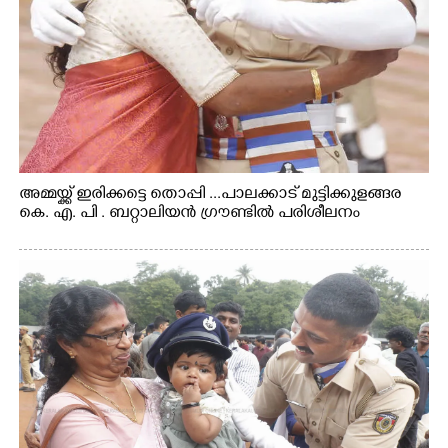
അമ്മയ്ക്ക് ഇരിക്കട്ടെ തൊപ്പി ...പാലക്കാട് മുട്ടിക്കുളങ്ങര
കെ. എ. പി . ബറ്റാലിയൻ ഗ്രൗണ്ടിൽ പരിശീലനം