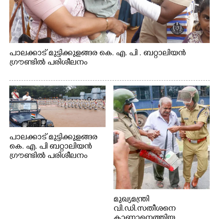
പാലക്കാട് മുട്ടിക്കുളങ്ങര കെ. എ. പി . ബറ്റാലിയൻ
ഗ്രൗണ്ടിൽ പരിശീലനം
പാലക്കാട് മുട്ടിക്കുളങ്ങര
കെ. എ. പി ബറ്റാലിയൻ
ഗ്രൗണ്ടിൽ പരിശീലനം
മുഖ്യമന്ത്രി
വി.ഡി.സതീശനെ
കാണാനെത്തിയ