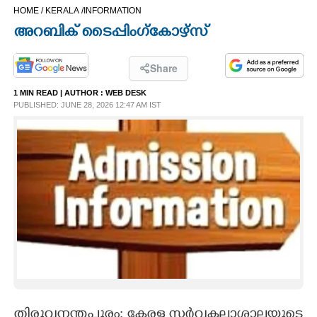
HOME /
KERALA /
INFORMATION
CINEMA
അറബിക് ടൈപ്പിംഗ്കോഴ്സ്
OPINION
Share
1 MIN READ
| AUTHOR :
WEB DESK
PHOTOS
PUBLISHED: JUNE 28, 2026 12:47 AM IST
LIFESTYLE
SPIRITUAL
INFO+
ART
ASTRO
തിരുവനന്തപുരം: കേരള സർവകലാശാലയുടെ