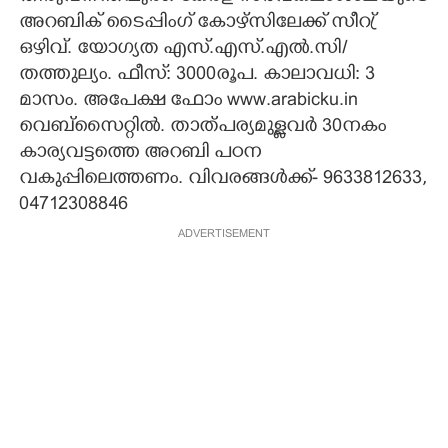
അറബിക് ടൈപ്പിംഗ് കോഴ്സിലേക്ക് സീറ്ര്
CARTOONS
ഒഴിവ്. യോഗ്യത എസ്.എസ്.എൽ.സി/
തത്തുല്യം. ഫീസ്: 3000രൂപ. കാലാവധി: 3
LITERATURE
മാസം. അപേക്ഷ ഫോം www.arabicku.in
വെബ്സൈറ്റിൽ. താത്പര്യമുള്ളവർ 30നകം
കാര്യവട്ടത്തെ അറബി പഠന
ZOOM
വകുപ്പിലെത്തണം. വിവരങ്ങൾക്ക്- 9633812633,
04712308846
CONTACT US
ADVERTISEMENT