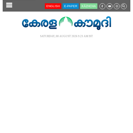
SECTIONS
ENGLISH
E-PAPER
KĀZHCHA
HOME
LATEST
SATURDAY, 08 AUGUST 2026 9.23 AM IST
AUDIO
NOTIFIED NEWS
POLL
KERALA
LOCAL
NEWS 360
CASE DIARY