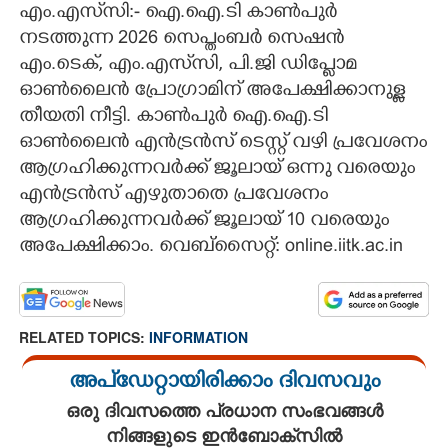
എം.എസ്‌സി:- ഐ.ഐ.ടി കാൺപുർ
CARTOONS
നടത്തുന്ന 2026 സെപ്തംബർ സെഷൻ
എം.ടെക്, എം.എസ്‌സി, പി.ജി ഡിപ്ലോമ
ഓൺലൈൻ പ്രോഗ്രാമിന് അപേക്ഷിക്കാനുള്ള
LITERATURE
തീയതി നീട്ടി. കാൺപുർ ഐ.ഐ.ടി
ഓൺലൈൻ എൻട്രൻസ് ടെസ്റ്റ് വഴി പ്രവേശനം
ZOOM
ആഗ്രഹിക്കുന്നവർക്ക് ജൂലായ് ഒന്നു വരെയും
എൻട്രൻസ് എഴുതാതെ പ്രവേശനം
CONTACT US
ആഗ്രഹിക്കുന്നവർക്ക് ജൂലായ് 10 വരെയും
അപേക്ഷിക്കാം. വെബ്സൈറ്റ്: online.iitk.ac.in
RELATED TOPICS:
INFORMATION
അപ്ഡേറ്റായിരിക്കാം ദിവസവും
ഒരു ദിവസത്തെ പ്രധാന സംഭവങ്ങൾ
നിങ്ങളുടെ ഇൻബോക്സിൽ