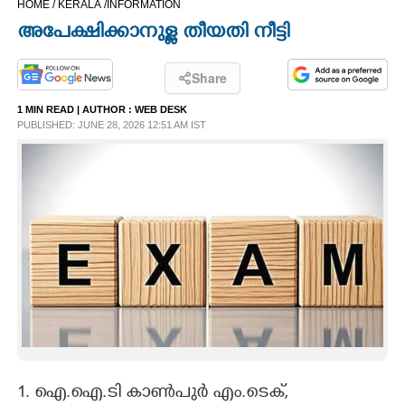
HOME /
KERALA /
INFORMATION
CINEMA
അപേക്ഷിക്കാനുള്ള തീയതി നീട്ടി
OPINION
Share
1 MIN READ
| AUTHOR :
WEB DESK
PHOTOS
PUBLISHED: JUNE 28, 2026 12:51 AM IST
LIFESTYLE
SPIRITUAL
INFO+
ART
ASTRO
1. ഐ.ഐ.ടി കാൺപുർ എം.ടെക്,