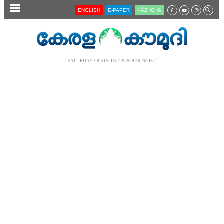
SECTIONS
ENGLISH
E-PAPER
KĀZHCHA
HOME
LATEST
SATURDAY, 08 AUGUST 2026 9.46 PM IST
AUDIO
NOTIFIED NEWS
POLL
KERALA
LOCAL
NEWS 360
CASE DIARY