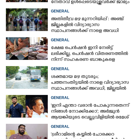
നേതാവ് ഉൾപ്പെടെയുള്ളവർക്ക് ജാമ്യം
അനുവദിച്ച് കോടതി
GENERAL
അതിതീവ്ര മഴ മുന്നറിയിപ്പ് : അഞ്ച്
ജില്ലകളിൽ വിദ്യാഭ്യാസ
സ്ഥാപനങ്ങൾക്ക് നാളെ അവധി
GENERAL
ക്ഷേമ പെൻഷൻ ഇനി നേരിട്ട്
ലഭിക്കില്ല,​ പെൻഷൻ വിതരണത്തിൽ
നിന്ന് സഹകരണ ബാങ്കുകളെ
ഒഴിവാക്കി
GENERAL
ശക്തമായ മഴ തുടരും;
പത്തനംതിട്ടയിൽ നാളെ വിദ്യാഭ്യാസ
സ്ഥാപനങ്ങൾക്ക് അവധി,​ ജില്ലയിൽ
ഇന്ന് റെ‌ഡും നാളെ ഓറഞ്ചും അലർട്ട്
GENERAL
'ഇനി എന്താ വരാൻ പോകുന്നതെന്ന്
നിങ്ങൾ നോക്കിക്കോ'; അർജുൻ
ആയങ്കിയുടെ വെല്ലുവിളിയിൽ രമേശ്
ചെന്നിത്തല
GENERAL
'ശ്രീറാമിന്റെ കയ്യിൽ ചോരക്കറ