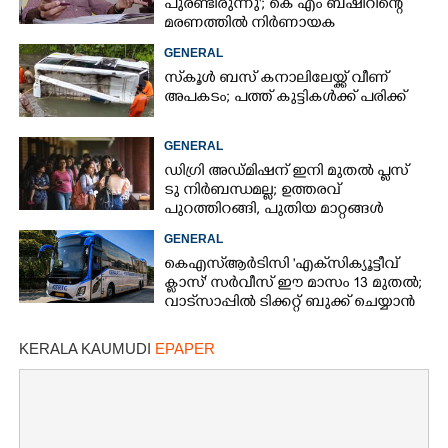
പുരണ്ടിരുന്നു'; കെ എം ബഷീറിന്റെ
മരണത്തിൽ നിർണായക
മൊഴിയുമായി ദൃക്‌സാക്ഷി
GENERAL
സ്‌കൂൾ ബസ് കനാലിലേയ്ക്ക് വീണ്
അപകടം; പത്ത് കുട്ടികൾക്ക് പരിക്ക്
GENERAL
ഡിഗ്രി അഡ്മിഷന് ഇനി മുതൽ പ്ലസ്
ടു നിർബന്ധമല്ല; ഉത്തരവ്
പുറത്തിറങ്ങി, പുതിയ മാറ്റങ്ങൾ
അറിയാം
GENERAL
കെഎസ്‌ആർടിസി 'എക്‌സിക്യൂട്ടീവ്
ക്ളാസ്' സർവീസ് ഈ മാസം 13 മുതൽ;
വാട്‌സാപ്പിൽ ടിക്കറ്റ് ബുക്ക് ചെയ്യാൻ
9447071021
KERALA KAUMUDI
EPAPER