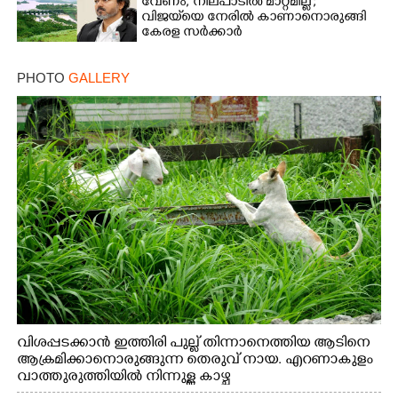
വേണം, നിലപാടിൽ മാറ്റമില്ല';
വിജയ്‌യെ നേരിൽ കാണാനൊരുങ്ങി
കേരള സർക്കാർ
PHOTO
GALLERY
വിശപ്പടക്കാൻ ഇത്തിരി പുല്ല് തിന്നാനെത്തിയ ആടിനെ
ആക്രമിക്കാനൊരുങ്ങുന്ന തെരുവ് നായ. എറണാകുളം
വാത്തുരുത്തിയിൽ നിന്നുള്ള കാഴ്ച