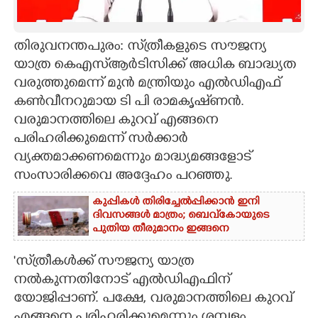
CARTOONS
തിരുവനന്തപുരം: സ്‌ത്രീകളുടെ സൗജന്യ
യാത്ര കെഎസ്‌ആർടിസിക്ക് അധിക ബാദ്ധ്യത
LITERATURE
വരുത്തുമെന്ന് മുൻ മന്ത്രിയും എൽഡിഎഫ്
കൺവീനറുമായ ടി പി രാമകൃഷ്‌ണൻ.
ZOOM
വരുമാനത്തിലെ കുറവ് എങ്ങനെ
പരിഹരിക്കുമെന്ന് സർക്കാർ
CONTACT US
വ്യക്തമാക്കണമെന്നും മാദ്ധ്യമങ്ങളോട്
സംസാരിക്കവെ അദ്ദേഹം പറഞ്ഞു.
കുപ്പികൾ തിരിച്ചേൽപ്പിക്കാൻ ഇനി
ദിവസങ്ങൾ മാത്രം; ബെവ്‌കോയുടെ
പുതിയ തീരുമാനം ഇങ്ങനെ
'സ്‌ത്രീകൾക്ക് സൗജന്യ യാത്ര
നൽകുന്നതിനോട് എൽഡിഎഫിന്
യോജിപ്പാണ്. പക്ഷേ, വരുമാനത്തിലെ കുറവ്
എങ്ങനെ പരിഹരിക്കുമെന്നും ശമ്പളം