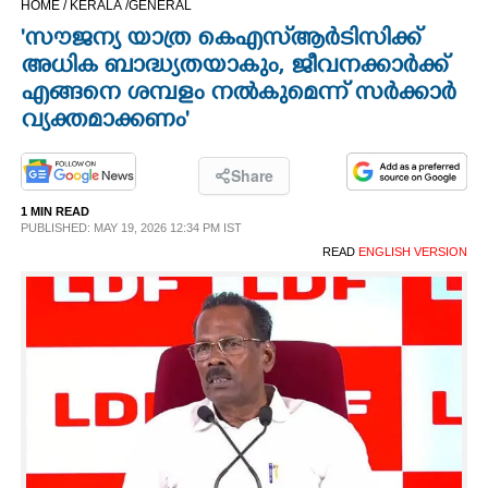
HOME /
KERALA /
GENERAL
CINEMA
'സൗജന്യ യാത്ര കെഎസ്‌ആർടിസിക്ക്
അധിക ബാദ്ധ്യതയാകും, ജീവനക്കാർക്ക്
OPINION
എങ്ങനെ ശമ്പളം നൽകുമെന്ന് സർക്കാർ
വ്യക്തമാക്കണം'
PHOTOS
Share
LIFESTYLE
1 MIN READ
PUBLISHED: MAY 19, 2026 12:34 PM IST
READ
ENGLISH VERSION
SPIRITUAL
INFO+
ART
ASTRO