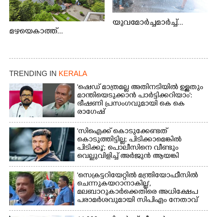
യുവമോർച്ചമാർച്ച്...
മഴയെകാത്ത്...
TRENDING IN
KERALA
'ഷെഡ് മാത്രമല്ല അതിനടിയിൽ ഉള്ളതും
മാന്തിയെടുക്കാൻ പാർട്ടിക്കറിയാം':
ഭീഷണി പ്രസംഗവുമായി കെ കെ
രാഗേഷ്
'സിഐക്ക് കൊടുക്കേണ്ടത്
കൊടുത്തിട്ടില്ല; പിടിക്കാമെങ്കിൽ
പിടിക്കൂ'; പൊലീസിനെ വീണ്ടും
വെല്ലുവിളിച്ച് അർജുൻ ആയങ്കി
'സെക്രട്ടറിയേറ്റിൽ മന്ത്രിയോഫീസിൽ
ചെന്നുകയറാനാകില്ല',
മലബാറുകാർക്കെതിരെ അധിക്ഷേപ
പരാമർശവുമായി സിപിഎം നേതാവ്‌