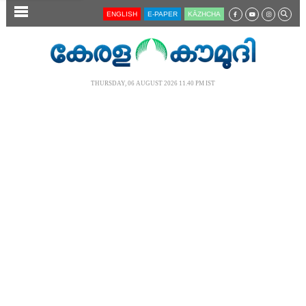
SECTIONS
ENGLISH
E-PAPER
KĀZHCHA
HOME
LATEST
THURSDAY, 06 AUGUST 2026 11.40 PM IST
AUDIO
NOTIFIED NEWS
POLL
KERALA
LOCAL
NEWS 360
CASE DIARY