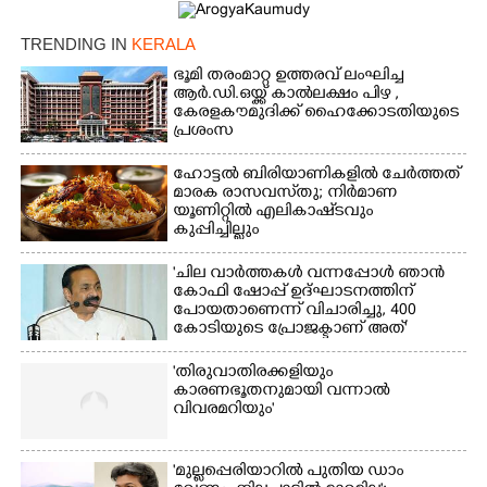
TRENDING IN
KERALA
ഭൂമി തരംമാറ്റ ഉത്തരവ് ലംഘിച്ച
ആർ.ഡി.ഒയ്ക്ക് കാൽലക്ഷം പിഴ ,​
കേരളകൗമുദിക്ക് ഹൈക്കോടതിയുടെ
Copy Link
പ്രശംസ
ഹോട്ടൽ ബിരിയാണികളിൽ ചേർത്തത്
മാരക രാസവസ്‌തു; നിർമാണ
യൂണിറ്റിൽ എലികാഷ്‌ടവും
കുപ്പിച്ചില്ലും
'ചില വാർത്തകൾ വന്നപ്പോൾ ഞാൻ
കോഫി ഷോപ്പ് ഉദ്ഘാടനത്തിന്
പോയതാണെന്ന് വിചാരിച്ചു, 400
കോടിയുടെ പ്രോജക്ടാണ് അത്'
'തിരുവാതിരക്കളിയും
കാരണഭൂതനുമായി വന്നാൽ
വിവരമറിയും '
'മുല്ലപ്പെരിയാറിൽ പുതിയ ഡാം