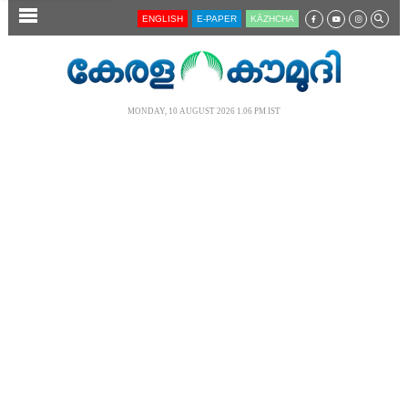
SECTIONS
ENGLISH
E-PAPER
KĀZHCHA
HOME
LATEST
MONDAY, 10 AUGUST 2026 1.06 PM IST
AUDIO
NOTIFIED NEWS
POLL
KERALA
LOCAL
NEWS 360
CASE DIARY