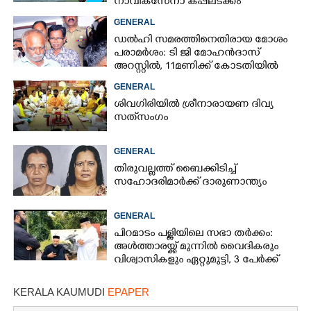
നാവികസേനാ കപ്പലടക്കം
ഉപയോഗിച്ച് ഊർജിത അന്വേഷണം
GENERAL
ഡൽഹി സമരത്തിനെതിരായ മോശം
പരാമർശം: ടി ജി മോഹൻദാസ്
അറസ്റ്റിൽ, 11മണിക്ക് കോടതിയിൽ
ഹാജരാക്കും
GENERAL
ശിവഗിരിയിൽ ശ്രീനാരായണ ദിവ്യ
സത്‌സംഗം
GENERAL
തിരുവല്ലത്ത് ബൈക്കിടിച്ച്
സഹോദരിമാർക്ക് ദാരുണാന്ത്യം
GENERAL
പിറമാടം പള്ളിയിലെ സഭാ തർക്കം:
അൾത്താരയ്ക്ക് മുന്നിൽ വൈദികരും
വിശ്വാസികളും ഏറ്റുമുട്ടി, 3 പേർക്ക്
പരിക്ക്
KERALA KAUMUDI
EPAPER