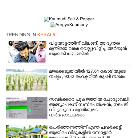
TRENDING IN
KERALA
വിളയാട്ടത്തിന് വിലങ്ങ്, ആഭ്യന്തര
മന്ത്രിയെ വരെ വെല്ലുവിളിച്ച അർജുൻ
ആയങ്കി തുറുങ്കിൽ
മഴക്കെടുതിയിൽ 127.61 കോടിയുടെ
നഷ്ടം , 9332 ഹെക്ടറിൽ കൃഷി നാശം
സവർക്കറെ പുകഴ്ത്തിയ ചോദ്യാവലി;
അദ്ധ്യാപകന് സസ്‌പെൻഷൻ, നടപടി
വിദ്യാഭ്യാസ മന്ത്രിയുടെ
നിർദേശപ്രകാരം
പെരിഞ്ഞനത്തിന് എന്ത് പവർക്കട്ട്,​
ആയിരം വീടുകളിൽ സോളാർ