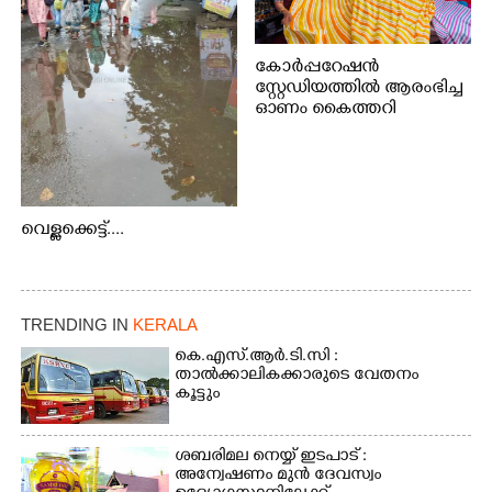
കോർപ്പറേഷൻ
സ്റ്റേഡിയത്തിൽ ആരംഭിച്ച
ഓണം കൈത്തറി
വിപണന മേളയിൽ നിന്നും
വെള്ളക്കെട്ട്....
TRENDING IN
KERALA
കെ.എസ്.ആർ.ടി.സി :
താൽക്കാലികക്കാരുടെ വേതനം
കൂട്ടും
ശബരിമല നെയ്യ് ഇടപാട് :
അന്വേഷണം മുൻ ദേവസ്വം