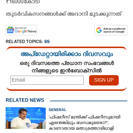
₹16000കോടി
തുടർവികസനങ്ങൾക്ക് അദാനി മുടക്കുന്നത്
RELATED TOPICS:
SS
അപ്ഡേറ്റായിരിക്കാം ദിവസവും
ഒരു ദിവസത്തെ പ്രധാന സംഭവങ്ങൾ
നിങ്ങളുടെ ഇൻബോക്സിൽ
RELATED NEWS
GENERAL
'ഫിഷറീസ് മന്ത്രിക്ക് ഫിഷറീസുമായി
എന്തെങ്കിലും ബന്ധമുണ്ടോ?';
കാണാതായ മത്സ്യത്തൊഴിലാളി