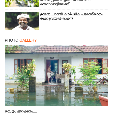
വൈദ്യുതി  ഉത്പാദനം 3.15
മെഗാവാട്ടിലേക്ക്
ഉമ്മൻ ചാണ്ടി കാർഷിക പുരസ്‌കാരം
ചെറുവയൽ രാമന്
PHOTO
GALLERY
വെള്ളം ഇറക്കാം....