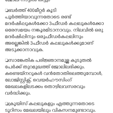
ജോലി നാട്ടിൽ കിട്ടും
ബർത്ത് 400മീറ്റർ കൂടി
പൂർത്തിയാവുന്നതോടെ രണ്ട്
മദർഷിപ്പുകൾക്കോ 3ഫീഡർ കപ്പലുകൾക്കോ
ഒരേസമയം നങ്കൂരമിടാനാവും. നിലവിൽ ഒരു
മദർഷിപ്പിനും ഒരുഫീഡർകപ്പലിനും
അല്ലെങ്കിൽ 3ഫീഡർ കപ്പലുകൾക്കുമാണ്
അടുക്കാനാവുക.
സാങ്കേതിക പരി‌ജ്ഞാനമുള്ള കുടുതൽ
പേർക്ക് തുറമുഖത്ത് ജോലിലഭിക്കും.
കണ്ടെയ്നറുകൾ വൻതോതിലെത്തുമ്പോൾ,
ലോജിസ്റ്റിക്സ്, വെയർഹൗസിംഗ്
മേഖലകളിലടക്കം തൊഴിലവസരവും
വർദ്ധിക്കും.
ക്രൂയിസ് കപ്പലുകളും എത്തുന്നതോടെ
ടൂറിസം മേഖലയിലും വികസനമുണ്ടാവും.