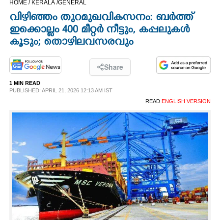
HOME /
KERALA /
GENERAL
CINEMA
വിഴിഞ്ഞം തുറമുഖവികസനം: ബർത്ത്
ഇക്കൊല്ലം 400 മീറ്റർ നീട്ടും, കപ്പലുകൾ
OPINION
കൂടും; തൊഴിലവസരവും
PHOTOS
Share
1 MIN READ
PUBLISHED: APRIL 21, 2026 12:13 AM IST
LIFESTYLE
READ
ENGLISH VERSION
SPIRITUAL
INFO+
ART
ASTRO