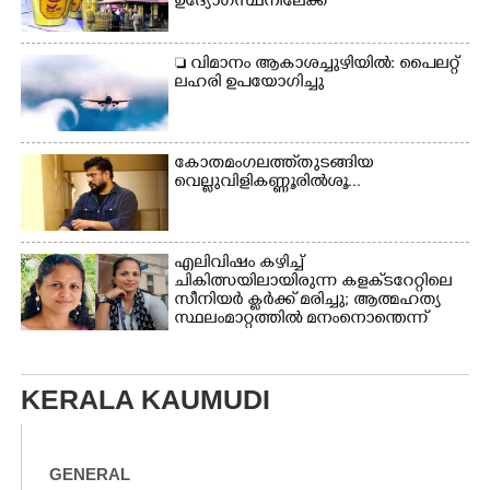
ഉദ്യോഗസ്ഥനിലേക്ക്
 വിമാനം ആകാശച്ചുഴിയിൽ: പൈലറ്റ്
ലഹരി ഉപയോഗിച്ചു
കോതമംഗലത്ത് തുടങ്ങിയ
വെല്ലുവിളി കണ്ണൂരിൽ ശൂ...
എലിവിഷം കഴിച്ച്
ചികിത്സയിലായിരുന്ന കളക്‌ടറേറ്റിലെ
സീനിയർ ക്ലർക്ക് മരിച്ചു; ആത്മഹത്യ
സ്ഥലംമാറ്റത്തിൽ മനംനൊന്തെന്ന്
സംശയം
KERALA KAUMUDI
GENERAL