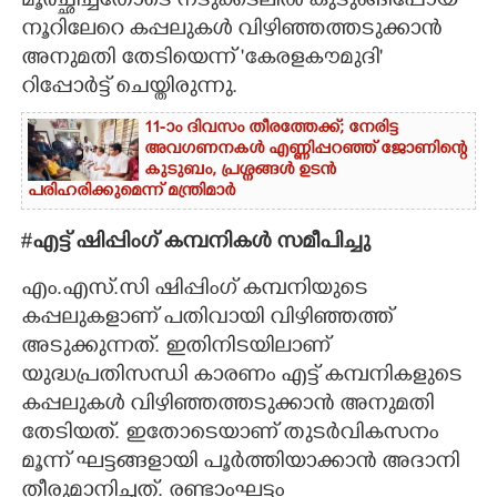
മൂർച്ഛിച്ചതോടെ നടുക്കടലിൽ കുടുങ്ങിപ്പോയ
നൂറിലേറെ കപ്പലുകൾ വിഴിഞ്ഞത്തടുക്കാൻ
അനുമതി തേടിയെന്ന് 'കേരളകൗമുദി'
റിപ്പോർട്ട് ചെയ്തിരുന്നു.
11-ാം ദിവസം തീരത്തേക്ക്; നേരിട്ട
അവഗണനകൾ എണ്ണിപ്പറഞ്ഞ് ജോണിന്റെ
കുടുബം,​ പ്രശ്നങ്ങൾ ഉടൻ
പരിഹരിക്കുമെന്ന് മന്ത്രിമാർ
#
എട്ട് ഷിപ്പിംഗ് കമ്പനികൾ സമീപിച്ചു
എം.എസ്.സി ഷിപ്പിംഗ് കമ്പനിയുടെ
കപ്പലുകളാണ് പതിവായി വിഴിഞ്ഞത്ത്
അടുക്കുന്നത്. ഇതിനിടയിലാണ്
യുദ്ധപ്രതിസന്ധി കാരണം എട്ട് കമ്പനികളുടെ
കപ്പലുകൾ വിഴിഞ്ഞത്തടുക്കാൻ അനുമതി
തേടിയത്. ഇതോടെയാണ് തുടർവികസനം
മൂന്ന് ഘട്ടങ്ങളായി പൂർത്തിയാക്കാൻ അദാനി
തീരുമാനിച്ചത്. രണ്ടാംഘട്ടം