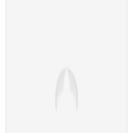
×
Share this link
Copy Link