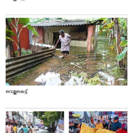
വെള്ളകെട്ട്