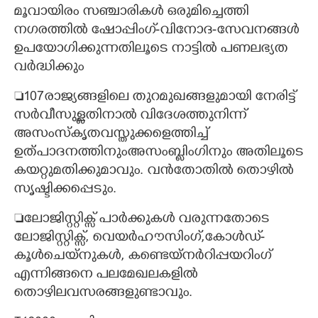
മൂവായിരം സഞ്ചാരികൾ ഒരുമിച്ചെത്തി
നഗരത്തിൽ ഷോപ്പിംഗ്-വിനോദ-സേവനങ്ങൾ
ഉപയോഗിക്കുന്നതിലൂടെ നാട്ടിൽ പണലഭ്യത
വർദ്ധിക്കും
107രാജ്യങ്ങളിലെ തുറമുഖങ്ങളുമായി നേരിട്ട്
സർവീസുള്ളതിനാൽ വിദേശത്തുനിന്ന്
അസംസ്കൃതവസ്തുക്കളെത്തിച്ച്
ഉത്പാദനത്തിനുംഅസംബ്ലിംഗിനും അതിലൂടെ
കയറ്റുമതിക്കുമാവും. വൻതോതിൽ തൊഴിൽ
സൃഷ്ടിക്കപ്പെടും.
ലോജിസ്റ്റിക്സ് പാർക്കുകൾ വരുന്നതോടെ
ലോജിസ്റ്റിക്സ്, വെയർഹൗസിംഗ്,കോൾഡ്-
കൂൾചെയ്നുകൾ, കണ്ടെയ്നർറിപ്പയറിംഗ്
എന്നിങ്ങനെ പലമേഖലകളിൽ
തൊഴിലവസരങ്ങളുണ്ടാവും.