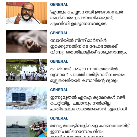
ജോണിന്റെ മകൾ
GENERAL
'എന്തും ചെയ്യാനായി ഉദ്യോഗസ്ഥർ
അധികാരം ഉപയോഗിക്കരുത്';
എംവിഡി ഉദ്യോഗസ്ഥരുടെ
സസ്‌പെൻഷൻ ശിക്ഷയല്ലെന്ന് മന്ത്രി
GENERAL
ലോറിയിൽ നിന്ന് മാർബിൾ
ഇറക്കുന്നതിനിടെ ദേഹത്തേക്ക്
വീണു; തൊഴിലാളിക്ക് ദാരുണാന്ത്യം,
ഒരാൾക്ക് പരിക്ക്
GENERAL
പെരിയാർ കടുവ സങ്കേതത്തിൽ
ഡ്രോൺ പറത്തി തമിഴ്നാട് സംഘം:
മുല്ലപ്പെരിയാർ കനാലിന്റെ ദൃശ്യം
പകർത്തി, വിവാദം
GENERAL
ഇന്നുമുതൽ എഐ ക്യാമറകൾ വഴി
പെറ്റിയില്ല, ചലാനും നൽകില്ല;
പ്രതിഷേധം ശക്തമാക്കാൻ എംവിഡി
സംഘടനകൾ
GENERAL
മത്സ്യ തൊഴിലാളികളെ കാണാതായിട്ട്
ഇന്ന് പതിനൊന്നാം ദിനം,