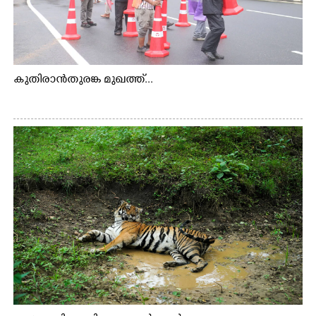
കുതിരാൻതുരങ്ക മുഖത്ത്...