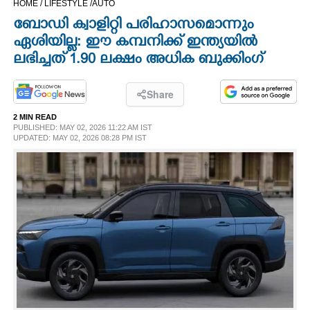
HOME /
LIFESTYLE /
AUTO
CINEMA
ബോഡി ക്വാളിറ്റി പരിഹാസമൊന്നും
ഏശിയില്ല: ഈ കമ്പനിക്ക് ഇന്ത്യയിൽ
OPINION
ലഭിച്ചത് 1.90 ലക്ഷം അധിക ബുക്കിംഗ്
PHOTOS
Share
2 MIN READ
PUBLISHED: MAY 02, 2026 11:22 AM IST
LIFESTYLE
UPDATED: MAY 02, 2026 08:28 PM IST
SPIRITUAL
INFO+
ART
ASTRO