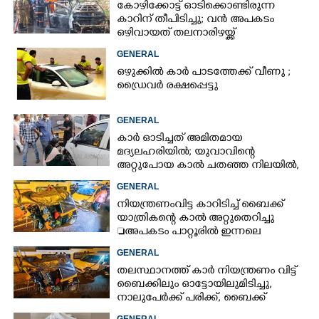
കോഴിക്കോട്ട് ഓടിക്കൊണ്ടിരുന്ന
കാറിന് തീപിടിച്ചു; വൻ അപകടം
ഒഴിവായത് തലനാരിഴയ്ക്ക്
GENERAL
ഒഴുക്കിൽ കാർ പാടത്തേക്ക് വീണു ;
ഡ്രൈവർ രക്ഷപ്പെട്ടു
GENERAL
കാർ ഓടിച്ചത് അമിതമായ
മദ്യലഹരിയിൽ; യുവാവിന്റെ
അറ്റുപോയ കാൽ ചതഞ്ഞ നിലയിൽ,
തുന്നിച്ചേർക്കാനായില്ല
GENERAL
നിയന്ത്രണംവിട്ട കാറിടിച്ച് ബൈക്ക്
യാത്രികന്റെ കാൽ അറ്റുതെറിച്ചു
അപകടം പാറ്റൂരിൽ ഇന്നലെ
വൈകിട്ട് ഓട്ടോ
GENERAL
ഡ്രൈവർക്കുൾപ്പെടെ ഗുരുതര
തലസ്ഥാനത്ത് കാർ നിയന്ത്രണം വിട്ട്
പരിക്ക് കാറിലുണ്ടായിരുന്നവർ
ബൈക്കിലും ഓട്ടോയിലുമിടിച്ചു,​
കസ്റ്റഡിയിൽ
നാലുപേർക്ക് പരിക്ക്,​ ബൈക്ക്
യാത്രികന്റെ കാലറ്റു
GENERAL