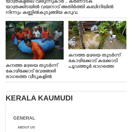
യാത്രകളിലെ വിരുന്നുകാർ .. കർണാടക
യാത്രക്കിടയിൽ വയനാട് അതിർത്തി കബിനിയിൽ
നിന്നും കണ്ണിൽകുടുങ്ങിയ കടുവ.
കനത്ത മഴയെ തുടർന്ന്
കോഴിക്കോട് കക്കോടി
കനത്ത മഴയെ തുടർന്ന്
പൂവത്തൂർ ഭാഗത്തെ
കോഴിക്കോട് വേങ്ങേരി
വീടുകളിൽ വെള്ളം
ഭാഗത്തെ വീടുകളിൽ
കയറിയപ്പോൾ
വെള്ളം
കയറിയപ്പോൾ ആളുകളെ
സുരക്ഷിത സ്ഥാനത്തേക്ക്
KERALA KAUMUDI
മാറ്റുന്ന സുരക്ഷാസേനാം
ഗങ്ങൾ
GENERAL
ABOUT US