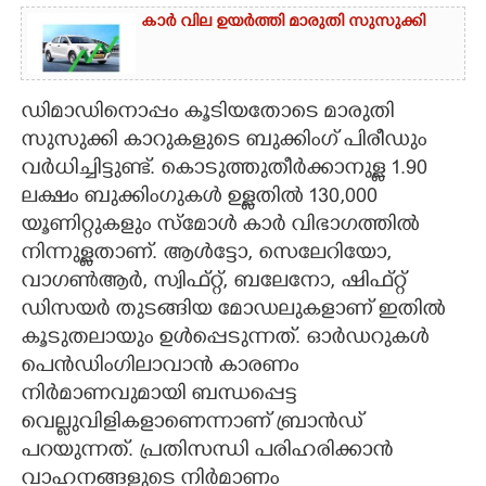
കാർ വില ഉയർത്തി മാരുതി സുസുക്കി
ഡിമാഡിനൊപ്പം കൂടിയതോടെ മാരുതി
സുസുക്കി കാറുകളുടെ ബുക്കിംഗ് പിരീഡും
വർധിച്ചിട്ടുണ്ട്. കൊടുത്തുതീർക്കാനുള്ള 1.90
ലക്ഷം ബുക്കിംഗുകൾ ഉള്ളതിൽ 130,000
യൂണിറ്റുകളും സ്മോൾ കാർ വിഭാഗത്തിൽ
നിന്നുള്ളതാണ്. ആൾട്ടോ, സെലേറിയോ,
വാഗൺആർ, സ്വിഫ്റ്റ്, ബലേനോ, ഷിഫ്റ്റ്
ഡിസയർ തുടങ്ങിയ മോഡലുകളാണ് ഇതിൽ
കൂടുതലായും ഉൾപ്പെടുന്നത്. ഓർഡറുകൾ
പെൻഡിംഗിലാവാൻ കാരണം
നിർമാണവുമായി ബന്ധപ്പെട്ട
വെല്ലുവിളികളാണെന്നാണ് ബ്രാൻഡ്
പറയുന്നത്. പ്രതിസന്ധി പരിഹരിക്കാൻ
വാഹനങ്ങളുടെ നിർമാണം