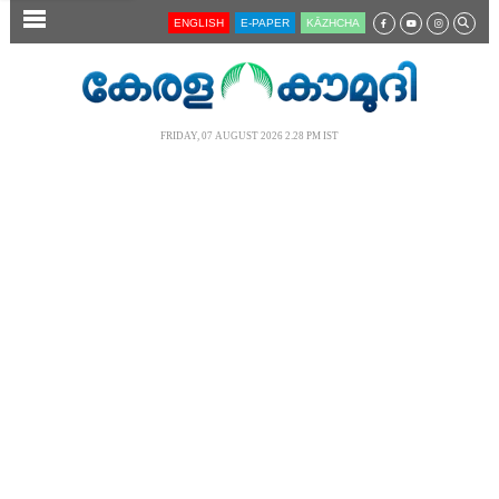
SECTIONS
ENGLISH
E-PAPER
KĀZHCHA
HOME
LATEST
FRIDAY, 07 AUGUST 2026 2.28 PM IST
AUDIO
NOTIFIED NEWS
POLL
KERALA
LOCAL
NEWS 360
CASE DIARY