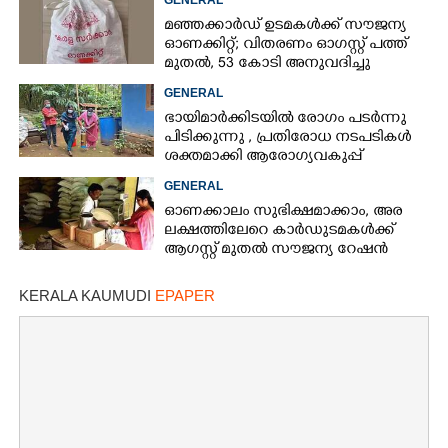
മഞ്ഞക്കാർഡ് ഉടമകൾക്ക് സൗജന്യ
ഓണക്കിറ്റ്; വിതരണം ഓഗസ്റ്റ് പത്ത്
മുതൽ, 53 കോടി അനുവദിച്ചു
GENERAL
ഭായിമാർക്കിടയിൽ രോഗം പടർന്നു
പിടിക്കുന്നു ,​ പ്രതിരോധ നടപടികൾ
ശക്തമാക്കി ആരോഗ്യവകുപ്പ്
GENERAL
ഓണക്കാലം സുഭിക്ഷമാക്കാം,​ അര
ലക്ഷത്തിലേറെ കാർഡുടമകൾക്ക്
ആഗസ്റ്റ് മുതൽ സൗജന്യ റേഷൻ
×
Share this link
KERALA KAUMUDI
EPAPER
Copy Link