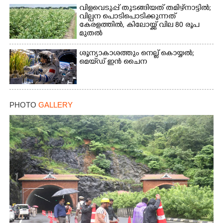
വിളവെടുപ്പ് തുടങ്ങിയത് തമിഴ്നാട്ടിൽ;
വില്പന പൊടിപൊടിക്കുന്നത്
കേരളത്തിൽ, കിലോയ്ക്ക് വില 80 രൂപ
മുതൽ
ശൂന്യാകാശത്തും നെല്ല് കൊയ്യൽ;
മെയ്‌ഡ് ഇൻ ചൈന
PHOTO
GALLERY