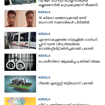
വ്യാജം: ചോദ്യം ചെയ്ത ഭാര്യയെ
കള്ളക്കേസിൽ കുടുക്കുമെന്ന് ഭീഷണി,
കേസെടുത്തു
KERALA
16 കിലോ കഞ്ചാവുമായി രണ്ട്
ബംഗാൾ സ്വദേശികൾ പിടിയിൽ
KERALA
എറണാകുളത്തെ സ്‌കൂളിൽ റാഗിംഗ്;
പ്ലസ് വൺ വിദ്യാർത്ഥിയെ
ടോയ്‌ലറ്റിലിട്ട് മർദിച്ചതായി പരാതി
KERALA
പൊലീസിനെ ആക്രമിച്ച പ്രതിക്ക് ശിക്ഷ
KERALA
റിയൽ എസ്റ്റേറ്റ് തട്ടിപ്പെന്ന് പരാതി
KERALA