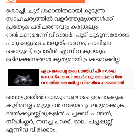
കൊച്ചി​: ചൂട് ക്രമാതീതമായി കൂടുന്ന
CARTOONS
സാഹചര്യത്തിൽ വളർത്തുമൃഗങ്ങൾക്ക്
പ്രത്യേക പരിചരണവും കരുതലും
LITERATURE
നൽകണമെന്ന് വിദഗ്ദ്ധർ. ചൂട് കൂടുന്നതോടെ
പശുക്കളുടെ പാലുത്പാദനം, പാലിലെ
ZOOM
കൊഴുപ്പ്, പ്രോട്ടീൻ എന്നിവ കുറയും.
മദിലക്ഷണങ്ങൾ കൃത്യമായി പ്രകടമാക്കി​ല്ല.
CONTACT US
ഏക മകന്റെ മരണത്തിന് പിന്നാലെ
മാനസികമായി തളർന്നു; വൈപ്പിനിൽ
ദമ്പതിമാരെ മരിച്ച നിലയിൽ കണ്ടെത്തി
തൊഴുത്തി​ൽ വായു സഞ്ചാരം ഉറപ്പാക്കുക.
കുടിവെള്ളം മുഴുവൻ സമയവും ലഭ്യമാക്കുക.
മേൽക്കൂരയ്ക്ക് മുകളിൽ പച്ചക്കറി പന്തൽ,
സ്പ്രിംഗ്ളർ, നനച്ച ചാക്ക്, ഓല, പച്ചപ്പുല്ല്
എന്നിവ വിരിക്കാം.