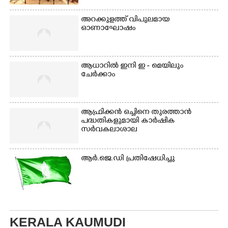
അറക്കുളത്ത് വിപുലമായ
ഓണാഘോഷം
ആധാറിൽ ഇനി ഇ - മെയിലും
ചേർക്കാം
ആഫ്രിക്കൻ ഒച്ചിനെ തുരത്താൻ
പദ്ധതികളുമായി കാർഷിക
സർവകലാശാല
ആർ.ജെ.ഡി പ്രതിഷേധിച്ചു
KERALA KAUMUDI