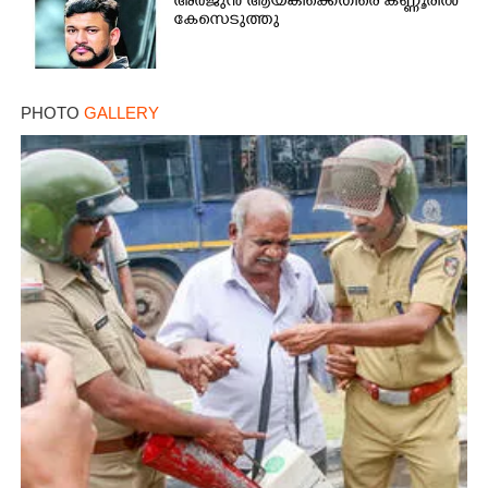
അർജുൻ ആയങ്കിക്കെതിരെ കണ്ണൂരിൽ
കേസെടുത്തു
PHOTO
GALLERY