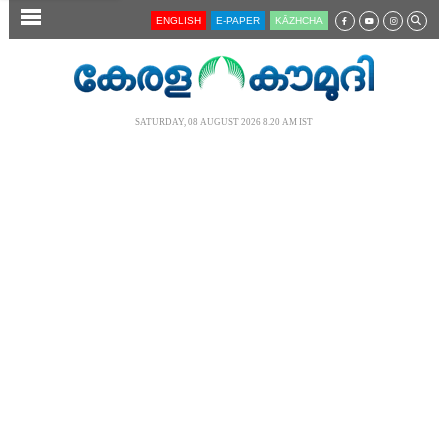
SECTIONS
ENGLISH
E-PAPER
KĀZHCHA
HOME
LATEST
SATURDAY, 08 AUGUST 2026 8.20 AM IST
AUDIO
NOTIFIED NEWS
POLL
KERALA
LOCAL
NEWS 360
CASE DIARY