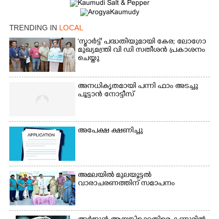
TRENDING IN
LOCAL
'സ്മാർട്ട്' പദ്ധതിയുമായി കേര; ലോഗോ
മുഖ്യമന്ത്രി വി ഡി സതീശൻ പ്രകാശനം
ചെയ്തു
അനധികൃതമായി പന്നി ഫാം അടച്ചു
പൂട്ടാൻ നോട്ടീസ്
അപേക്ഷ ക്ഷണിച്ചു
അമലയിൽ മുലയൂട്ടൽ
വാരാചരണത്തിന് സമാപനം