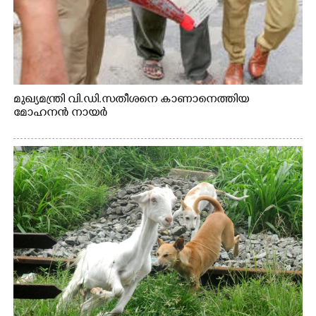
മുഖ്യമന്ത്രി വി.ഡി.സതീശനെ കാണാനെത്തിയ
മോഹനൻ നായർ