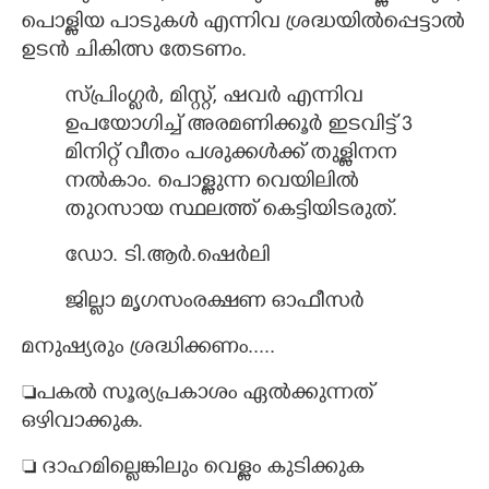
പൊള്ളിയ പാടുകൾ എന്നിവ ശ്രദ്ധയിൽപ്പെട്ടാൽ
ഉടൻ ചികിത്സ തേടണം.
സ്പ്രിംഗ്ലർ, മിസ്റ്റ്, ഷവർ എന്നിവ
ഉപയോഗിച്ച് അരമണിക്കൂർ ഇടവിട്ട് 3
മിനിറ്റ് വീതം പശുക്കൾക്ക് തുള്ളിനന
നൽകാം. പൊള്ളുന്ന വെയിലിൽ
തുറസായ സ്ഥലത്ത് കെട്ടിയിടരുത്.
ഡോ. ടി.ആർ.ഷെർലി
ജില്ലാ മൃഗസംരക്ഷണ ഓഫീസർ
മനുഷ്യരും ശ്രദ്ധി​ക്കണം.....
പകൽ സൂര്യപ്രകാശം ഏൽക്കുന്നത്
ഒഴിവാക്കുക.
 ദാഹമില്ലെങ്കിലും വെള്ളം കുടിക്കുക