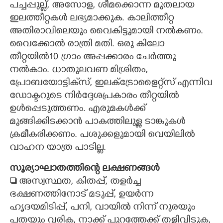
പച്ചപ്പുല്ല്, അസോള, ശീമക്കൊന്ന മുതലായ
ഇലത്തീറ്റകൾ ലഭ്യമാക്കുക. കാലിത്തീറ്റ
അതിരാവിലെയും വൈകിട്ടുമായി നൽകണം.
വൈക്കോൽ രാത്രി മതി​. ഒരു കിലോ
തീറ്റയിൽ10 ഗ്രാം അപ്പക്കാരം ചേർത്തു
നൽകാം. ധാതുലവണ മിശ്രിതം,
പ്രോബയോട്ടിക്‌സ്, ഇലക്ട്രോളൈറ്റ്‌സ് എന്നിവ
ഡോക്ടറുടെ നിർദ്ദേശപ്രകാരം തീറ്റയിൽ
ഉൾപ്പെടുത്തണം. എരുമകൾക്ക്
മുങ്ങിക്കിടക്കാൻ പാകത്തിലുള്ള ടാങ്കുകൾ
ക്രമീകരിക്കണം. പശുക്കളുമായി വെയിലിൽ​
വാഹന യാത്ര പാടി​ല്ല.
സൂര്യാഘാതത്തിന്റെ ലക്ഷണങ്ങൾ

അസ്വസ്ഥത, കിതപ്പ്, തളർച്ച
ഭക്ഷണത്തിനോട് മടുപ്പ്, ഉയർന്ന
ഹൃദയമിടിപ്പ്, പനി, വായിൽ നിന്ന് നുരയും
പതയും വരിക, നാക്ക് പുറത്തേക്ക് തള്ളിവിടുക,