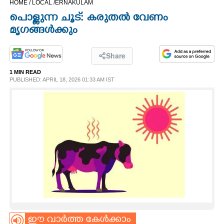
HOME /
LOCAL /
ERNAKULAM
CINEMA
പൊള്ളുന്ന ചൂട്: കരുതൽ വേണം
മൃഗങ്ങൾക്കും
OPINION
Share
PHOTOS
1 MIN READ
PUBLISHED: APRIL 18, 2026 01:33 AM IST
LIFESTYLE
SPIRITUAL
INFO+
ART
ASTRO
ഈ വാർത്ത കേൾക്കാം