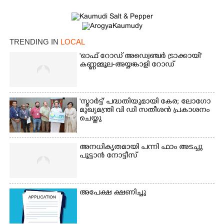
TRENDING IN
LOCAL
'ഓഫ് റോഡ് അഡ്വെഞ്ചർ ട്രാക്കായി'
കണ്ണമ്മൂല-അയ്യങ്കാളി റോഡ്
'സ്മാർട്ട്' പദ്ധതിയുമായി കേര; ലോഗോ
മുഖ്യമന്ത്രി വി ഡി സതീശൻ പ്രകാശനം
ചെയ്തു
അനധികൃതമായി പന്നി ഫാം അടച്ചു
പൂട്ടാൻ നോട്ടീസ്
×
Share this link
അപേക്ഷ ക്ഷണിച്ചു