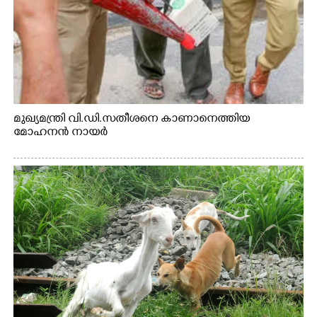
മുഖ്യമന്ത്രി വി.ഡി.സതീശനെ കാണാനെത്തിയ
മോഹനൻ നായർ