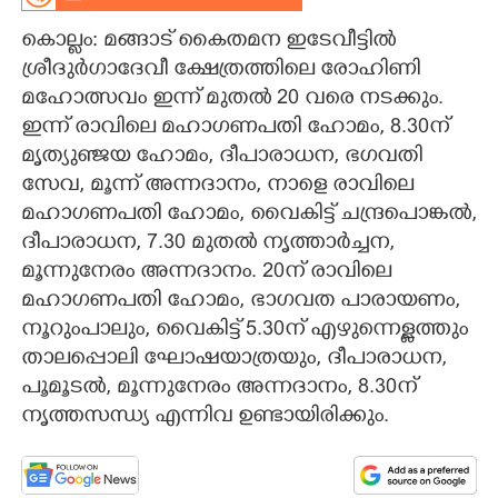
കൊല്ലം: മങ്ങാട് കൈതമന ഇടേവീട്ടിൽ
CARTOONS
ശ്രീദുർഗാദേവീ ക്ഷേത്രത്തിലെ രോഹിണി
മഹോത്സവം ഇന്ന് മുതൽ 20 വരെ നടക്കും.
LITERATURE
ഇന്ന് രാവിലെ മഹാഗണപതി ഹോമം, 8.30ന്
മൃത്യുഞ്ജയ ഹോമം, ദീപാരാധന, ഭഗവതി
ZOOM
സേവ, മൂന്ന് അന്നദാനം, നാളെ രാവിലെ
മഹാഗണപതി ഹോമം, വൈകിട്ട് ചന്ദ്രപൊങ്കൽ,
CONTACT US
ദീപാരാധന, 7.30 മുതൽ നൃത്താർച്ചന,
മൂന്നുനേരം അന്നദാനം. 20ന് രാവിലെ
മഹാഗണപതി ഹോമം, ഭാഗവത പാരായണം,
നൂറുംപാലും, വൈകിട്ട് 5.30ന് എഴുന്നെള്ളത്തും
താലപ്പൊലി ഘോഷയാത്രയും, ദീപാരാധന,
പൂമൂടൽ, മൂന്നുനേരം അന്നദാനം, 8.30ന്
നൃത്തസന്ധ്യ എന്നിവ ഉണ്ടായിരിക്കും.