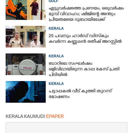
GULF
എട്ടുവർഷത്തെ പ്രണയം,​ ഒരുവർഷം
മുമ്പ് വിവാഹം; ഷിജിന്റെ അന്ത്യം
പ്രിയതമയെ ദുബായിലേക്ക്
കൊണ്ടുവരാനുള്ള ഒരുക്കത്തിനിടെ
KERALA
25 പവനും ഹാർഡ് ഡിസ്കും
കവർന്ന കണ്ണപ്പൻ രതീഷ് അറസ്റ്റിൽ
KERALA
ബാറിലെ സംഘർഷം:
ഒളിവിലായിരുന്ന കാപ്പ കേസ് പ്രതി
പിടിയിൽ
KERALA
പട്ടാപ്പകൽ വീട് കുത്തി തുറന്ന്
മോഷണം
KERALA KAUMUDI
EPAPER