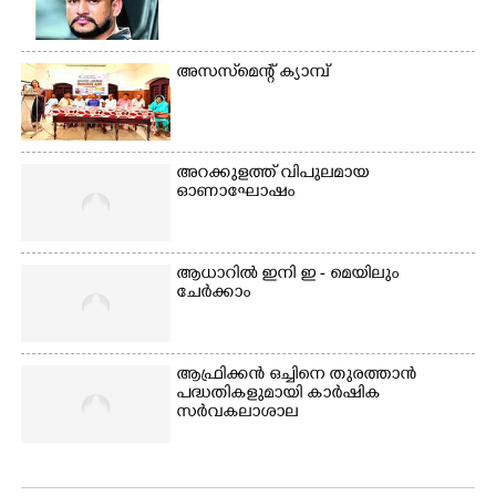
അസസ്‌മെന്റ് ക്യാമ്പ്
അറക്കുളത്ത് വിപുലമായ
ഓണാഘോഷം
ആധാറിൽ ഇനി ഇ - മെയിലും
ചേർക്കാം
ആഫ്രിക്കൻ ഒച്ചിനെ തുരത്താൻ
പദ്ധതികളുമായി കാർഷിക
സർവകലാശാല