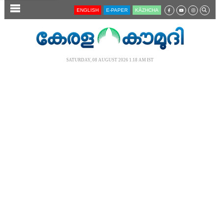
SECTIONS
ENGLISH
E-PAPER
KĀZHCHA
HOME
LATEST
SATURDAY, 08 AUGUST 2026 1.18 AM IST
AUDIO
NOTIFIED NEWS
POLL
KERALA
LOCAL
NEWS 360
CASE DIARY