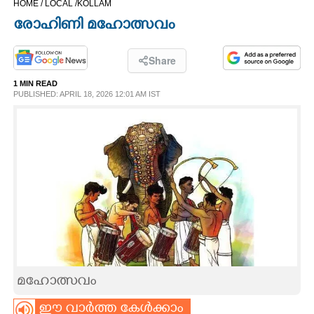
HOME /
LOCAL /
KOLLAM
CINEMA
രോഹിണി മഹോത്സവം
OPINION
Share
1 MIN READ
PHOTOS
PUBLISHED: APRIL 18, 2026 12:01 AM IST
LIFESTYLE
SPIRITUAL
INFO+
ART
മഹോത്സവം
ASTRO
ഈ വാർത്ത കേൾക്കാം