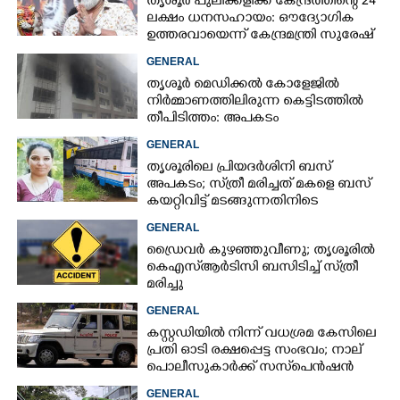
തൃശൂർ പുലിക്കളിക്ക് കേന്ദ്രത്തിന്റെ 24
ലക്ഷം ധനസഹായം: ഔദ്യോഗിക
ഉത്തരവായെന്ന് കേന്ദ്രമന്ത്രി സുരേഷ്
ഗോപി
GENERAL
തൃശൂർ മെഡിക്കൽ കോളേജിൽ
നിർമ്മാണത്തിലിരുന്ന കെട്ടിടത്തിൽ
തീപിടിത്തം: അപകടം
മൂന്നാംനിലയിൽ
GENERAL
തൃശൂരിലെ പ്രിയദർശിനി ബസ്
അപകടം; സ്‌ത്രീ മരിച്ചത് മകളെ ബസ്
കയറ്റിവിട്ട് മടങ്ങുന്നതിനിടെ
GENERAL
ഡ്രൈവർ കുഴഞ്ഞുവീണു; തൃശൂരിൽ
കെഎസ്‌ആർടിസി ബസിടിച്ച് സ്‌ത്രീ
മരിച്ചു
GENERAL
കസ്റ്റഡിയിൽ നിന്ന് വധശ്രമ കേസിലെ
പ്രതി ഓടി രക്ഷപ്പെട്ട സംഭവം; നാല്
പൊലീസുകാർക്ക് സസ്‌പെൻഷൻ
GENERAL