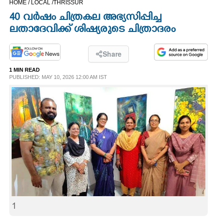
HOME /
LOCAL /
THRISSUR
CINEMA
40 വർഷം ചിത്രകല അഭ്യസിപ്പിച്ച
ലതാദേവിക്ക് ശിഷ്യരുടെ ചിത്രാദരം
OPINION
Share
PHOTOS
1 MIN READ
PUBLISHED: MAY 10, 2026 12:00 AM IST
LIFESTYLE
SPIRITUAL
INFO+
ART
1
ASTRO