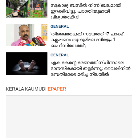
സ്വകാര്യ ബസിൽ നിന്ന് ബലമായി
ഇറക്കിവിട്ടു, പരാതിയുമായി
വിദ്യാർത്ഥിനി
GENERAL
'തിരഞ്ഞെടുപ്പ് സമയത്ത് 17 ചാക്ക്
കള്ളപ്പണം തൃശൂരിലെ ബിജെപി
ഓഫീസിലെത്തി';
വെളിപ്പെടുത്തലുമായി മുൻ ഓഫീസ്
GENERAL
സെക്രട്ടറി
ഏക മകന്റെ മരണത്തിന് പിന്നാലെ
മാനസികമായി തളർന്നു; വൈപ്പിനിൽ
ദമ്പതിമാരെ മരിച്ച നിലയിൽ
കണ്ടെത്തി
KERALA KAUMUDI
EPAPER