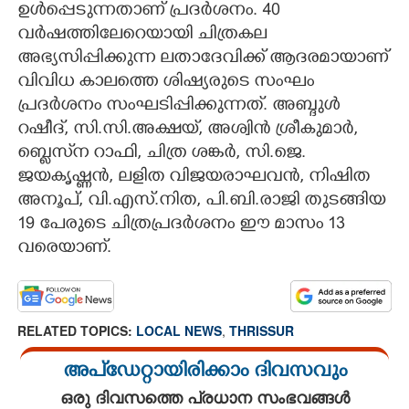
ഉൾപ്പെടുന്നതാണ് പ്രദർശനം. 40
വർഷത്തിലേറെയായി ചിത്രകല
അഭ്യസിപ്പിക്കുന്ന ലതാദേവിക്ക് ആദരമായാണ്
വിവിധ കാലത്തെ ശിഷ്യരുടെ സംഘം
പ്രദർശനം സംഘടിപ്പിക്കുന്നത്. അബ്ദുൾ
റഷീദ്, സി.സി.അക്ഷയ്, അശ്വിൻ ശ്രീകുമാർ,
ബ്ലെസ്‌ന റാഫി, ചിത്ര ശങ്കർ, സി.ജെ.
ജയകൃഷ്ണൻ, ലളിത വിജയരാഘവൻ, നിഷിത
അനൂപ്, വി.എസ്.നിത, പി.ബി.രാജി തുടങ്ങിയ
19 പേരുടെ ചിത്രപ്രദർശനം ഈ മാസം 13
വരെയാണ്.
RELATED TOPICS:
LOCAL NEWS
,
THRISSUR
അപ്ഡേറ്റായിരിക്കാം ദിവസവും
ഒരു ദിവസത്തെ പ്രധാന സംഭവങ്ങൾ