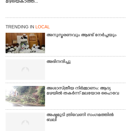
മഴയെകാത്ത്...
TRENDING IN
LOCAL
അനുസ്മരണവും ആണ്ട് നേർച്ചയും
അഭിനന്ദിച്ചു
അശാസ്ത്രീയ നിർമ്മാണം: ആദ്യ
മഴയിൽ തകർന്ന് മലയോര ഹൈവേ
അഷ്ടമുടി ത്രിവേണി സംഗമത്തിൽ
ബലി