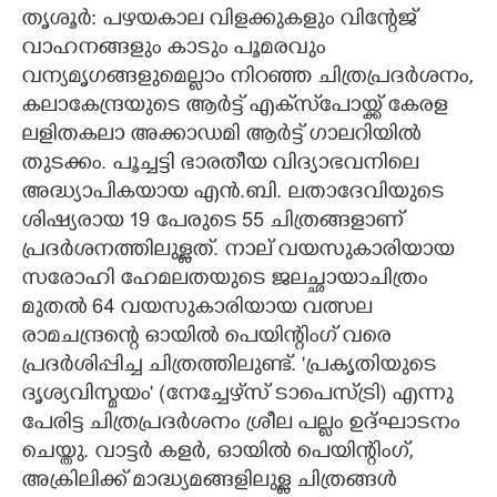
തൃശൂർ: പഴയകാല വിളക്കുകളും വിന്റേജ്
CARTOONS
വാഹനങ്ങളും കാടും പൂമരവും
വന്യമൃഗങ്ങളുമെല്ലാം നിറഞ്ഞ ചിത്രപ്രദർശനം,
LITERATURE
കലാകേന്ദ്രയുടെ ആർട്ട് എക്‌സ്‌പോയ്ക്ക് കേരള
ലളിതകലാ അക്കാഡമി ആർട്ട് ഗാലറിയിൽ
തുടക്കം. പൂച്ചട്ടി ഭാരതീയ വിദ്യാഭവനിലെ
ZOOM
അദ്ധ്യാപികയായ എൻ.ബി. ലതാദേവിയുടെ
ശിഷ്യരായ 19 പേരുടെ 55 ചിത്രങ്ങളാണ്
CONTACT US
പ്രദർശനത്തിലുള്ളത്. നാല് വയസുകാരിയായ
സരോഹി ഹേമലതയുടെ ജലച്ഛായാചിത്രം
മുതൽ 64 വയസുകാരിയായ വത്സല
രാമചന്ദ്രന്റെ ഓയിൽ പെയിന്റിംഗ് വരെ
പ്രദർശിപ്പിച്ച ചിത്രത്തിലുണ്ട്. 'പ്രകൃതിയുടെ
ദൃശ്യവിസ്മയം' (നേച്ചേഴ്‌സ് ടാപെസ്ട്രി) എന്നു
പേരിട്ട ചിത്രപ്രദർശനം ശ്രീല പല്ലം ഉദ്ഘാടനം
ചെയ്തു. വാട്ടർ കളർ, ഓയിൽ പെയിന്റിംഗ്,
അക്രിലിക്ക് മാദ്ധ്യമങ്ങളിലുള്ള ചിത്രങ്ങൾ