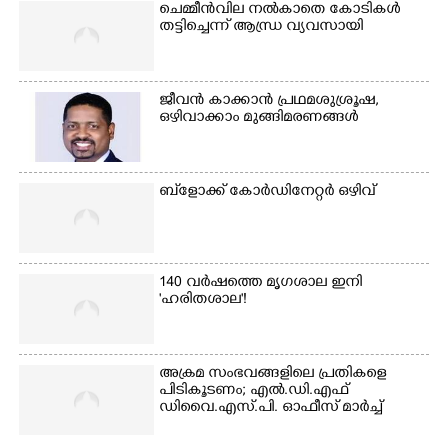
ചെമ്മീൻവില നൽകാതെ കോടികൾ
തട്ടിച്ചെന്ന് ആന്ധ്ര വ്യവസായി
Copy Link
ജീവൻ കാക്കാൻ പ്രഥമശുശ്രൂഷ,
ഒഴിവാക്കാം മുങ്ങിമരണങ്ങൾ
ബ്‌ളോക്ക് കോർഡിനേറ്റർ ഒഴിവ്
140 വർഷത്തെ മൃഗശാല ഇനി
'ഹരിതശാല'!
അക്രമ സംഭവങ്ങളിലെ പ്രതികളെ
പിടികൂടണം; എൽ.ഡി.എഫ്
ഡിവൈ.എസ്.പി. ഓഫീസ് മാർച്ച്