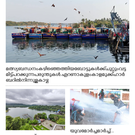
മത്സ്യബന്ധനം കഴിഞ്ഞെത്തിയ ബോട്ടുകൾക്ക് ചുറ്റും വട്ട
മിട്ട് പറക്കുന്ന പരുന്തുകൾ. എറണാകുളം കാളമുക്ക് ഹാർ
ബറിൽ നിന്നുള്ള കാഴ്ച
യുവമോർച്ചമാർച്ച്...