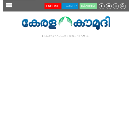
SECTIONS
ENGLISH
E-PAPER
KĀZHCHA
HOME
LATEST
FRIDAY, 07 AUGUST 2026 1.42 AM IST
AUDIO
NOTIFIED NEWS
POLL
KERALA
LOCAL
NEWS 360
CASE DIARY