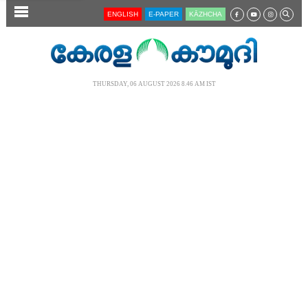
SECTIONS
ENGLISH
E-PAPER
KĀZHCHA
HOME
LATEST
THURSDAY, 06 AUGUST 2026 8.46 AM IST
AUDIO
NOTIFIED NEWS
POLL
KERALA
LOCAL
NEWS 360
CASE DIARY