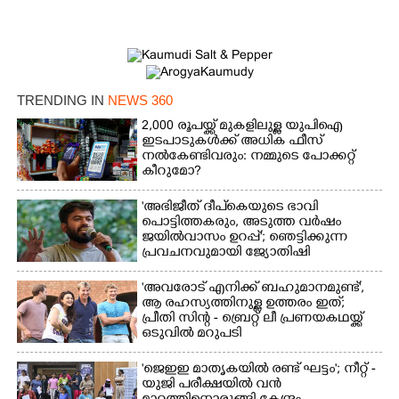
×
Share this link
TRENDING IN
NEWS 360
2,000 രൂപയ്ക്ക് മുകളിലുള്ള യുപിഐ
ഇടപാടുകൾക്ക് അധിക ഫീസ്
Copy Link
നൽകേണ്ടിവരും: നമ്മുടെ പോക്കറ്റ്
കീറുമോ?
'അഭിജീത് ദീപ്‌കെയുടെ ഭാവി
പൊട്ടിത്തകരും, അടുത്ത വർഷം
ജയിൽവാസം ഉറപ്പ്'; ഞെട്ടിക്കുന്ന
പ്രവചനവുമായി ജ്യോതിഷി
'അവരോട് എനിക്ക് ബഹുമാനമുണ്ട്',​
ആ രഹസ്യത്തിനുള്ള ഉത്തരം ഇത്;
പ്രീതി സിന്റ - ബ്രെറ്റ് ലീ പ്രണയകഥയ്ക്ക്
ഒടുവിൽ മറുപടി
'ജെഇഇ മാതൃകയിൽ രണ്ട് ഘട്ടം'; നീറ്റ് -
യുജി പരീക്ഷയിൽ വൻ