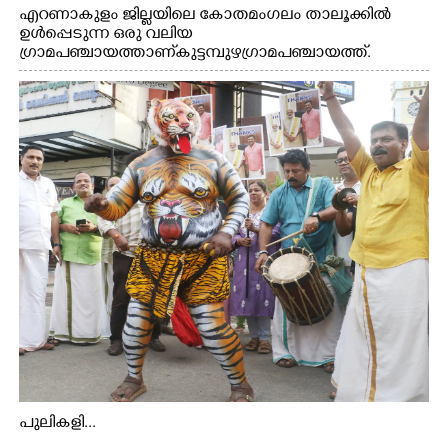
എറണാകുളം ജില്ലയിലെ കോതമംഗലം താലൂക്കിൽ
ഉൾപ്പെടുന്ന ഒരു വലിയ
ഗ്രാമപഞ്ചായത്താണ് കുട്ടമ്പുഴ ഗ്രാമ പഞ്ചായത്ത്.
ആദിവാസി ഊരുകളായ വെള്ളാരംകുത്ത്, കത്തിപ്പാറ,
ഉറിയംപെട്ടി, തേക്കല്ല്, വെട്ടിക്കല്ല്, മഞ്ചപ്പാറ എന്നീ ആറു
സ്ഥലങ്ങളിലേക്കുള്ള പ്രധാന സഞ്ചാര മാർഗമാണ് ഈ
കാണുന്ന കടത്ത് വള്ളം
പുലികളി...