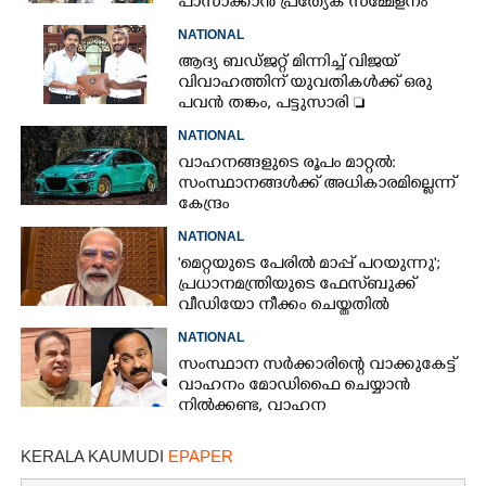
പാസാക്കാൻ പ്രത്യേക സമ്മേളനം
NATIONAL
ആദ്യ ബഡ്ജറ്റ് മിന്നിച്ച് വിജയ്
വിവാഹത്തിന് യുവതികൾക്ക് ഒരു
പവൻ തങ്കം, പട്ടുസാരി 
നവജാതശിശുക്കൾക്ക്
NATIONAL
സ്വർണമോതിരം  വിദ്യാർത്ഥികൾക്ക്
വാഹനങ്ങളുടെ രൂപം മാറ്റൽ:
സൈക്കിൾ
സംസ്ഥാനങ്ങൾക്ക് അധികാരമില്ലെന്ന്
കേന്ദ്രം
NATIONAL
'മെറ്റയുടെ പേരിൽ മാപ്പ് പറയുന്നു';
പ്രധാനമന്ത്രിയുടെ ഫേസ്‌ബുക്ക്
വീഡിയോ നീക്കം ചെയ്തതിൽ
ക്ഷമാപണം
NATIONAL
സംസ്ഥാന സർക്കാരിന്റെ വാക്കുകേട്ട്
വാഹനം മോഡിഫൈ ചെയ്യാൻ
നിൽക്കണ്ട, വാഹന
മോഡിഫിക്കേഷനിൽ നയം
വ്യക്തമാക്കി കേന്ദ്രം
KERALA KAUMUDI
EPAPER