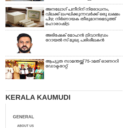
അനലോഗ് പനീറിന് നിരോധനം,
വിലക്ക് ലംഘിക്കുന്നവർക്ക് ഒരു ലക്ഷം
പിഴ; നിർണായക തീരുമാനമെടുത്ത്
മഹാരാഷ്ട്ര
അഭിഷേക് മോഹൻ ട്രിവാൻഡ്രം
റോയൽ സ് മുഖ്യ പരിശീലകൻ
ആച്യുത സാമന്തയ്ക്ക് 75-ാമത് ഓണററി
ഡോക്ടറേറ്റ്
KERALA KAUMUDI
GENERAL
ABOUT US