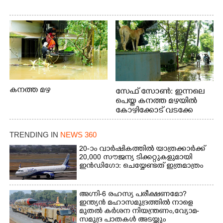
കനത്ത മഴ
സേഫ് സോൺ: ഇന്നലെ
പെയ്ത കനത്ത മഴയിൽ
കോഴിക്കോട് വടക്കേ
വയലിൽ വെള്ളം
കയറിയതിനെ തുടർന്ന്
TRENDING IN
NEWS 360
വീട്ടുസാധനങ്ങളുമായി
വെള്ളത്തിലൂടെ
20-ാം വാർഷികത്തിൽ യാത്രക്കാർക്ക്
20,000 സൗജന്യ ടിക്കറ്റുകളുമായി
നടന്നുവരുന്നവരെ
ഇൻഡിഗോ: ചെയ്യേണ്ടത് ഇത്രമാത്രം
മതിലിനു മുകളിൽ നോക്കി
നിൽക്കുന്ന
നായ. ഫോട്ടോ: കെ.വിശ്വജി
അഗ്നി-6 രഹസ്യ പരീക്ഷണമോ?
ത്ത്
ഇന്ത്യൻ മഹാസമുദ്രത്തിൽ നാളെ
മുതൽ കർശന നിയന്ത്രണം,വ്യോമ-
സമുദ്ര പാതകൾ അടയ്ക്കും