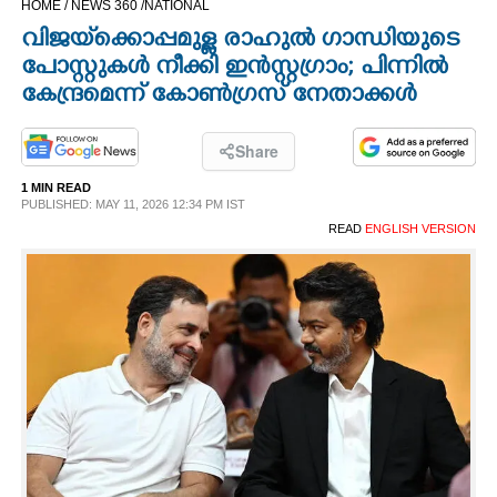
HOME /
NEWS 360 /
NATIONAL
CINEMA
വിജയ്‌ക്കൊപ്പമുള്ള രാഹുൽ ഗാന്ധിയുടെ
പോസ്റ്റുകൾ നീക്കി ഇൻസ്റ്റഗ്രാം; പിന്നിൽ
OPINION
കേന്ദ്രമെന്ന് കോൺഗ്രസ് നേതാക്കൾ
PHOTOS
Share
1 MIN READ
PUBLISHED: MAY 11, 2026 12:34 PM IST
LIFESTYLE
READ
ENGLISH VERSION
SPIRITUAL
INFO+
ART
ASTRO