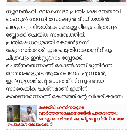
CARTOONS
ന്യൂഡൽഹി: ലോക‌സഭാ പ്രതിപക്ഷ നേതാവ്
രാഹുൽ ഗാന്ധി സോഷ്യൽ മീഡിയയിൽ
പങ്കുവച്ച വിജയ്‌ക്കൊപ്പമുള്ള റീലും ചിത്രവും
LITERATURE
ബ്ലോക്ക് ചെയ്‌ത സംഭവത്തിൽ
പ്രതിഷേധവുമായി കോൺഗ്രസ്.
ZOOM
കേന്ദ്രസർക്കാർ ഇടപെട്ടതിനാലാണ് റീലും
ചിത്രവും ഇൻസ്റ്റഗ്രാം ബ്ലോക്ക്
CONTACT US
ചെയ്‌തതെന്നാണ് കോൺഗ്രസ് മുതിർന്ന
നേതാക്കളുടെ ആരോപണം. എന്നാൽ,
ഇൻസ്റ്റഗ്രാമിന്റെ ഭാഗത്ത് നിന്നുണ്ടായ
സാങ്കേതിക പ്രശ്‌നമാണ് ഇതിന്
കാരണമെന്നാണ് കേന്ദ്രത്തിന്റെ വിശദീകരണം.
ഷെയ്ഖ് ഹസീനയുടെ
വാർത്താസമ്മേളനത്തിൽ പങ്കെടുത്തു;
ബംഗ്ലാദേശ് മുൻ ക്യാപ്റ്റന്റെ വീടിന് നേരെ
പെട്രോൾ ബോംബേറ്