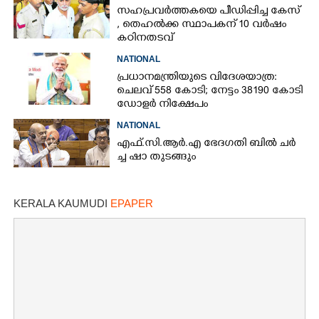
സഹപ്രവർത്തകയെ പീഡിപ്പിച്ച കേസ്
, തെഹൽക്ക സ്ഥാപകന് 10 വർഷം
കഠിനതടവ്
NATIONAL
പ്രധാനമന്ത്രിയുടെ വിദേശയാത്ര:
ചെലവ് 558 കോടി; നേട്ടം 38190 കോടി
ഡോളർ നിക്ഷേപം
NATIONAL
എ​ഫ്.​സി.​ആ​ർ.​എ​ ​ഭേ​ദ​ഗ​തി​ ​ബിൽ ച​ർ​
ച്ച​ ​ഷാ​ ​തുടങ്ങും
KERALA KAUMUDI
EPAPER