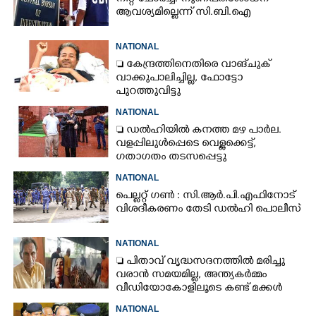
ആവശ്യമില്ലെന്ന് സി.ബി.ഐ
NATIONAL
 കേന്ദ്രത്തിനെതിരെ വാങ്‌ചുക്
വാക്കുപാലിച്ചില്ല, ഫോട്ടോ
പുറത്തുവിട്ടു
NATIONAL
 ഡൽഹിയിൽ കനത്ത മഴ പാർല.
വളപ്പിലുൾപ്പെടെ വെള്ളക്കെട്ട്,
ഗതാഗതം തടസപ്പെട്ടു
NATIONAL
പെല്ലറ്റ് ഗൺ : സി.ആർ.പി.എഫിനോട്
വിശദീകരണം തേടി ഡൽഹി പൊലീസ്
NATIONAL
 പിതാവ് വൃദ്ധസദനത്തിൽ മരിച്ചു
വരാൻ സമയമില്ല,​ അന്ത്യകർമ്മം
വീഡിയോകോളിലൂടെ കണ്ട് മക്കൾ
NATIONAL