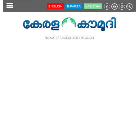
SECTIONS
ENGLISH
E-PAPER
KĀZHCHA
HOME
LATEST
FRIDAY, 07 AUGUST 2026 9.09 AM IST
AUDIO
NOTIFIED NEWS
POLL
KERALA
LOCAL
NEWS 360
CASE DIARY