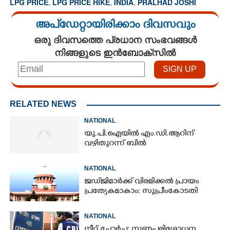
LPG PRICE
,
LPG PRICE HIKE
,
INDIA
,
PRALHAD JOSHI
അപ്ഡേറ്റായിരിക്കാം ദിവസവും
ഒരു ദിവസത്തെ പ്രധാന സംഭവങ്ങൾ
നിങ്ങളുടെ ഇൻബോക്സിൽ
RELATED NEWS
NATIONAL
യു.പി.ഐയിൽ എം.ഡി.ആറിന്
വഴിതുറന്ന് ബിൽ
NATIONAL
ജഡ്‌ജിമാർക്ക് വിരമിക്കൽ പ്രായം
പ്രത്യേകമാകാം: സുപ്രീംകോടതി
NATIONAL
നീറ്റ് ചോർച്ച: നുണപരിശോധന