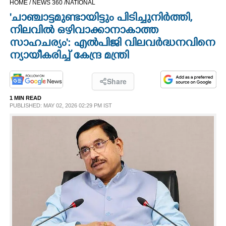
HOME /
NEWS 360 /
NATIONAL
CINEMA
'ചാഞ്ചാട്ടമുണ്ടായിട്ടും പിടിച്ചുനിർത്തി,
നിലവിൽ ഒഴിവാക്കാനാകാത്ത
OPINION
സാഹചര്യം': എല്‍പിജി വിലവര്‍ദ്ധനവിനെ
ന്യായീകരിച്ച് കേന്ദ്ര മന്ത്രി
PHOTOS
Share
LIFESTYLE
1 MIN READ
PUBLISHED: MAY 02, 2026 02:29 PM IST
SPIRITUAL
INFO+
ART
ASTRO