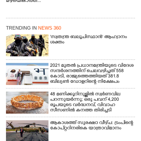
മഴയെകാത്ത്...
TRENDING IN
NEWS 360
'സ്വതന്ത്ര ബലൂചിസ്ഥാൻ' ആഹ്വാനം
ശക്തം
2021 മുതൽ പ്രധാനമന്ത്രിയുടെ വിദേശ
സന്ദർശനത്തിന് ചെലവഴിച്ചത് 558
കോടി, രാജ്യത്തെത്തിയത് 381.8
ബില്യൺ ഡോളറിന്റെ നിക്ഷേപം
48 മണിക്കൂറിനുള്ളിൽ സ്വർണവില
പറന്നുയർന്നു; ഒരു പവന് 4,200
രൂപയുടെ വർദ്ധനവ്, വിവാഹ
സീസണിൽ കനത്ത തിരിച്ചടി
ആകാശത്ത് സുരക്ഷാ വീഴ്‌ച: ട്രംപിന്റെ
കോ‌പ്‌റ്ററിനരികെ യാത്രാവിമാനം