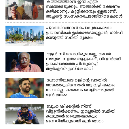
'കത്തിത്തീരാൻ ഇനി എത്ര
സമയമെടുക്കും, ഞങ്ങൾക്ക് ഭക്ഷണം
കഴിക്കാനും കുളിക്കാനും ഉള്ളതാണ്':
അച്ഛന്റെ സംസ്കാരചടങ്ങിനിടെ മക്കൾ
പുറത്തിറങ്ങാൻ പോലുമാകാതെ
പ്രവാസികൾ ഉൾപ്പെടെയുള്ളവർ; ഗൾഫ്
രാജ്യത്ത് സ്ഥിതി രൂക്ഷം
'ജെൻ സി ദേശവിരുദ്ധരല്ല, അവർ
നമ്മുടെ സ്വന്തം ആളുകൾ', വിദ്യാർത്ഥി
പ്രക്ഷോഭത്തെ പിന്തുണച്ച്
ആർഎസ്‌എസ് മേധാവി
'ധോണിയുടെ റൂമിന്റെ വാതിൽ
അടഞ്ഞുകിടന്നാൽ ആ വഴി ആരും
പോകില്ല'; കാരണം വെളിപ്പെടുത്തി
മുൻ താരം
'ബുംറ ക്രിക്കറ്റിൽ നിന്ന്
വിട്ടുനിൽക്കണം, ഇല്ലെങ്കിൽ സ്ഥിതി
കൂടുതൽ ഗുരുതരമാകും';
മുന്നറിയിപ്പുമായി മുൻ താരം