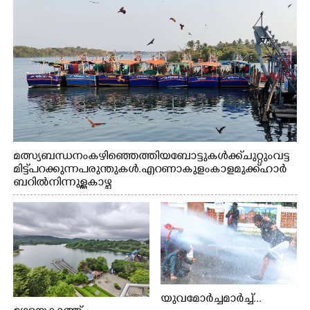
മത്സ്യബന്ധനം കഴിഞ്ഞെത്തിയ ബോട്ടുകൾക്ക് ചുറ്റും വട്ട
മിട്ട് പറക്കുന്ന പരുന്തുകൾ. എറണാകുളം കാളമുക്ക് ഹാർ
ബറിൽ നിന്നുള്ള കാഴ്ച
യുവമോർച്ചമാർച്ച്...