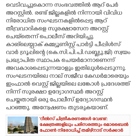
വെടിവച്ചുകൊന്ന സംഭവത്തിൽ ആറ് പേർ
CARTOONS
അറസ്റ്റിൽ. രണ്ട് ജില്ലകളിൽ നിന്നായി വിവിധ
നിരോധിത സംഘടനകളിൽപ്പെട്ട ആറ്
LITERATURE
തീവ്രവാദികളെ സുരക്ഷാസേന അറസ്റ്റ്
ചെയ്തെന്ന് പൊലീസ് അറിയിച്ചു.
കാങ്‌ലെയ്പാക് കമ്മ്യൂണിസ്റ്റ് പാർട്ടി പീപ്പിൾസ്
ZOOM
വാർ ഗ്രൂപ്പിന്റെ (കെ.സി.പി.പി.ഡബ്ല്യു.ജി) സ്വയം
പ്രഖ്യാപിത സ്ഥാപക ചെയർമാനാണെന്ന്
CONTACT US
അവകാശപ്പെടുന്നയാളും ഇതിലുൾപ്പെടുന്നു.
സംഘടനയിലെ നാല് സജീവ കേഡർമാരെയും
ഇംഫാൽ വെസ്റ്റ് ജില്ലയിലെ ലങ്കോൾ പ്രദേശത്ത്
നിന്ന് സുരക്ഷാ ഉദ്യോഗസ്ഥർ അറസ്റ്റ്
ചെയ്തതായി ഒരു പോലീസ് ഉദ്യോഗസ്ഥൻ
പറഞ്ഞു. അന്വേഷണം തുടരുകയാണ്.
'റീൽസ് ചിത്രീകരണങ്ങൾ വേണ്ട':
ക്ഷേത്രങ്ങളിലും പരിസരത്തും മൊബൈൽ
ഫോൺ നിരോധിച്ച് തമിഴ്നാട് സർക്കാർ