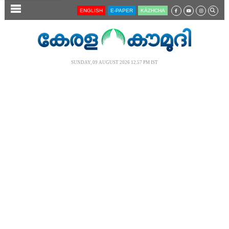
SECTIONS
ENGLISH
E-PAPER
KĀZHCHA
HOME
LATEST
SUNDAY, 09 AUGUST 2026 12.57 PM IST
AUDIO
NOTIFIED NEWS
POLL
KERALA
LOCAL
NEWS 360
CASE DIARY