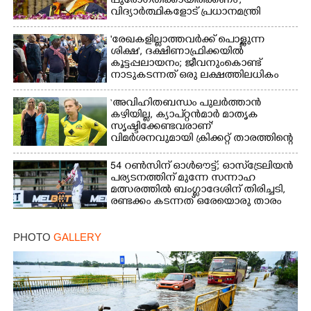
പുരോഗതിക്കായിരിക്കണം',​
വിദ്യാർത്ഥികളോട് പ്രധാനമന്ത്രി
'രേഖകളില്ലാത്തവർക്ക് പൊള്ളുന്ന
ശിക്ഷ', ദക്ഷിണാഫ്രിക്കയിൽ
കൂട്ടപ്പലായനം; ജീവനുംകൊണ്ട്
നാടുകടന്നത് ഒരു ലക്ഷത്തിലധികം
പേർ
‘അവിഹിതബന്ധം പുലർത്താൻ
കഴിയില്ല,​ ക്യാപ്റ്റൻമാർ മാതൃക
സൃഷ്ടിക്കേണ്ടവരാണ്'
വിമർശനവുമായി ക്രിക്കറ്റ് താരത്തിന്റെ
ഭാര്യ
54 റൺസിന് ഓൾഔട്ട്; ഓസ്‌ട്രേലിയൻ
പര്യടനത്തിന് മുന്നേ സന്നാഹ
മത്സരത്തിൽ ബംഗ്ലാദേശിന് തിരിച്ചടി,
രണ്ടക്കം കടന്നത് ഒരേയൊരു താരം
PHOTO
GALLERY