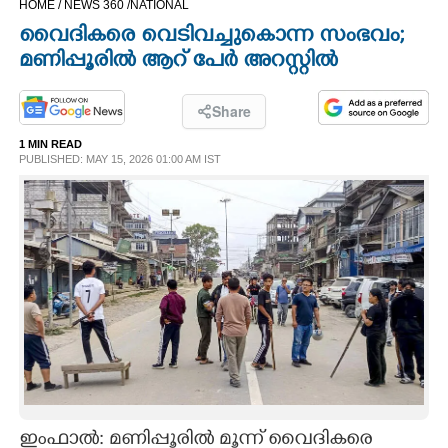
HOME /
NEWS 360 /
NATIONAL
CINEMA
വൈദികരെ വെടിവച്ചുകൊന്ന സംഭവം;
മണിപ്പൂരിൽ ആറ് പേർ അറസ്റ്റിൽ
OPINION
Share
PHOTOS
1 MIN READ
PUBLISHED: MAY 15, 2026 01:00 AM IST
LIFESTYLE
SPIRITUAL
INFO+
ART
ASTRO
ഇംഫാൽ: മണിപ്പൂരിൽ മൂന്ന് വൈദികരെ