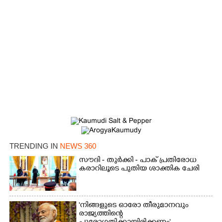
TRENDING IN
NEWS 360
×
Share this link
സൗദി - തുർക്കി - പാക് പ്രതിരോധ
കരാറിലൂടെ പുതിയ ശാക്തിക ചേരി
'നിങ്ങളുടെ ഓരോ തീരുമാനവും
രാജ്യത്തിന്റെ
Copy Link