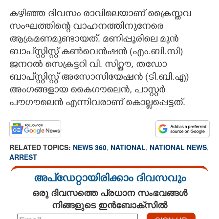
കഴിഞ്ഞ ദിവസം രാവിലെയാണ് ക്രൈസ്തവ
സംഘത്തിന്റെ വാഹനത്തിനുനേരെ
ആക്രമണമുണ്ടായത്. മണിപ്പൂരിലെ മുൻ
ബാപ്സ്റ്റിസ്റ്റ് കൺവെൻഷൻ (എം.ബി.സി)
ജനറൽ സെക്രട്ടറി വി. സിറ്റ്ലൗ,​ തഡോ
ബാപ്സ്റ്റിസ്റ്റ് അസോസിയേഷൻ (ടി.ബി.എ)
അംഗങ്ങളായ കൈഗൗലെൻ, പാസ്റ്റർ
പൗഗൗലെൻ എന്നിവരാണ് കൊല്ലപ്പെട്ടത്.
RELATED TOPICS:
NEWS 360
,
NATIONAL
,
NATIONAL NEWS
,
ARREST
അപ്ഡേറ്റായിരിക്കാം ദിവസവും
ഒരു ദിവസത്തെ പ്രധാന സംഭവങ്ങൾ
നിങ്ങളുടെ ഇൻബോക്സിൽ