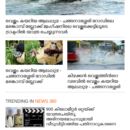
വെള്ളം കയറിയ ആലപ്പുഴ - ചങ്ങനാശ്ശേരി റോഡിലെ
മങ്കൊമ്പ് ബ്ലോക്ക് ജംഗ്ഷനിലെ വെള്ളക്കെട്ടിലൂടെ
ട്രാക്ടറിൽ യാത്ര ചെയ്യുന്നവർ
വെള്ളം കയറിയ ആലപ്പുഴ -
കിഴക്കൻ വെള്ളത്തിൻറെ
ചങ്ങനാശ്ശേരി റോഡിൽ
വരവിൽ വെള്ളം കയറിയ
മങ്കൊമ്പ് ബ്ലോക്ക്
ആലപ്പുഴ - ചങ്ങനാശ്ശേരി
ജംഗ്ഷനിലെ
റോഡിലൂടെ പോകുന്ന
റോഡരികിലെ
വാഹനം വെള്ളക്കെട്ടിൽ
കുറ്റിക്കാട്ടിൽ വെള്ളത്തിൽ
TRENDING IN
NEWS 360
അകപ്പെട്ടപ്പോൾ
പെട്ടുപോയ
പൂച്ചക്കുഞ്ഞിനെ കാൽനട
900 കിലോമീറ്റർ ഒറ്റയ്‌ക്ക്
യാത്രചെ‌യ്‌തു,​
യാത്രികൻ രക്ഷപെടുത്തി
അഭിനയമോഹവുമായി
കരയ്ക്ക് എത്തിച്ചപ്പോൾ
വീടുവിട്ടിറങ്ങിയ പതിനാറുകാരനെ
കണ്ടെത്തിയത് ഫിലിം സിറ്റിയിൽ