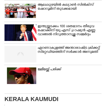
ആലപ്പുഴയിൽ കല്യാൺ സിൽക്‌സ്
ഷോറൂമിന് തുടക്കമായി
ഇന്ത്യയ്ക്കടക്കം 100 ശതമാനം തീരുവ
ഷോക്കിന് യു.എസ്  റഷ്യൻ എണ്ണ
വാങ്ങൽ നിറുത്താനുള്ള സമ്മർദ്ദം
എറണാകുളത്ത് അന്താരാഷ്ട്ര ക്രിക്കറ്റ്
സ്‌റ്റേഡിയത്തിന് സർക്കാർ അനുമതി
ജമീമയ്ക്ക് പരിക്ക്
KERALA KAUMUDI