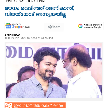
HOME /
NEWS 360 /
NATIONAL
CINEMA
മൗനം വെടിഞ്ഞ് രജനികാന്ത്,
വിജയ്‌യോട് അസൂയയില്ല
OPINION
Share
PHOTOS
1 MIN READ
PUBLISHED: MAY 18, 2026 01:01 AM IST
LIFESTYLE
SPIRITUAL
INFO+
ART
ASTRO
ഈ വാർത്ത കേൾക്കാം