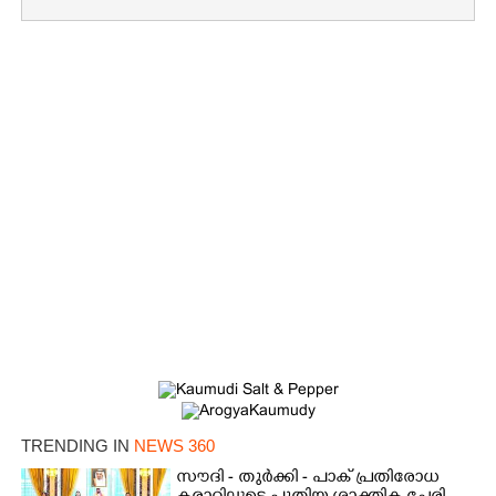
×
Share this link
Copy Link
TRENDING IN
NEWS 360
സൗദി - തുർക്കി - പാക് പ്രതിരോധ