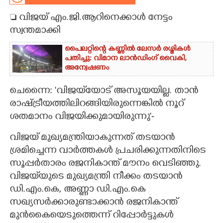
 വിജയ്‌ എം.ജി.ആറിനെക്കാൾ നേട്ടം
CARTOONS
സ്വന്തമാക്കി
LITERATURE
പൈലറ്റിന്റെ കണ്ണിൽ ലേസർ രശ്മികൾ
പതിച്ചു: വിമാന ലാൻഡിംഗ് വൈകി,
അന്വേഷണം
ZOOM
ചെന്നൈ: 'വിജയ്‌യോട് അസൂയയില്ല. താൻ
രാഷ്ട്രീയത്തിലിറങ്ങിയിരുന്നെങ്കിൽ നൂറ്
CONTACT US
ശതമാനം വിജയിക്കുമായിരുന്നു"-
വിജയ് മുഖ്യമന്ത്രിയാകുന്നത് തടയാൻ
ശ്രമിച്ചെന്ന വാർത്തകൾ പ്രചരിക്കുന്നതിനിടെ
സൂപ്പർതാരം രജനികാന്ത് മൗനം വെടിഞ്ഞു.
വിജയ്‌യുടെ മുഖ്യമന്ത്രി നീക്കം തടയാൻ
ഡി.എം.കെ,​ അണ്ണാ ഡി.എം.കെ
സഖ്യസർക്കാരുണ്ടാക്കാൻ രജനികാന്ത്
മുൻകൈയെടുത്തെന്ന് റിപ്പോർട്ടുകൾ