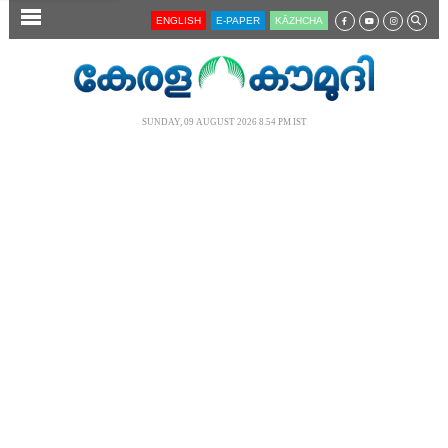
SECTIONS
ENGLISH
E-PAPER
KĀZHCHA
HOME
LATEST
SUNDAY, 09 AUGUST 2026 8.54 PM IST
AUDIO
NOTIFIED NEWS
POLL
KERALA
LOCAL
NEWS 360
CASE DIARY