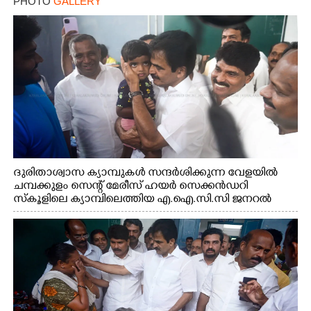
PHOTO
GALLERY
ദുരിതാശ്വാസ ക്യാമ്പുകൾ സന്ദർശിക്കുന്ന വേളയിൽ
ചമ്പക്കുളം സെന്റ് മേരീസ് ഹയർ സെക്കൻഡറി
സ്കൂളിലെ ക്യാമ്പിലെത്തിയ എ.ഐ.സി.സി ജനറൽ
സെക്രട്ടറി കെ.സി വേണുഗോപാൽ എം.പി കുരുന്നിനെ
എടുത്ത് ലാളിച്ചപ്പോൾ. സഹകരണ-എക്സൈസ്
വകുപ്പ് മന്ത്രി എം. ലിജു, കൃഷിവകുപ്പ് മന്ത്രി ടി. സിദ്ദിഖ്,
റെജി ചെറിയാൻ എം. എൽ. എ എന്നിവർ സമീപം