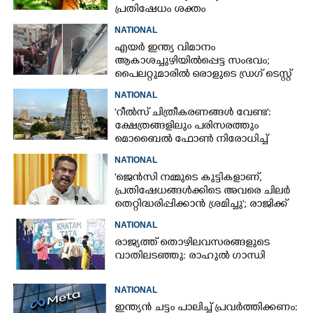
പ്രതിഷേധം ശക്തം
NATIONAL
എയർ ഇന്ത്യ വിമാനം
ആകാശച്ചുഴിയിൽപ്പെട്ട സംഭവം;
പൈലറ്റുമാരിൽ ഒരാളുടെ ഡ്രഗ് ടെസ്റ്റ്
ഫലം പോസിറ്റീവ്
NATIONAL
'റീൽസ് ചിത്രീകരണങ്ങൾ വേണ്ട':
ക്ഷേത്രങ്ങളിലും പരിസരത്തും
മൊബൈൽ ഫോൺ നിരോധിച്ച്
തമിഴ്നാട് സർക്കാർ
NATIONAL
'ജെൻസി നമ്മുടെ കുട്ടികളാണ്,
പ്രതിഷേധങ്ങൾക്കിടെ അവരെ ചിലർ
തെറ്റിദ്ധരിപ്പിക്കാൻ ശ്രമിച്ചു'; രാജിക്ക്
ശേഷം ആദ്യമായി പ്രതികരിച്ച്
NATIONAL
ധർമ്മേന്ദ്ര പ്രധാൻ
രാജ്യത്ത് തൊഴിലവസരങ്ങളുടെ
വാതിലടഞ്ഞു: രാഹുൽ ഗാന്ധി
NATIONAL
ഇന്ത്യൻ ചട്ടം പാലിച്ച് പ്രവർത്തിക്കണം: