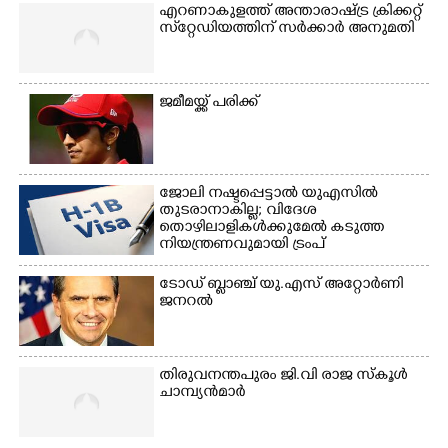
ക്യാമ്പിലെത്തിയവർ മഴ
വസ്ത്രങ്ങൾ
എറണാകുളത്ത് അന്താരാഷ്ട്ര ക്രിക്കറ്റ്
സ്‌റ്റേഡിയത്തിന് സർക്കാർ അനുമതി
മാറിനിന്ന ഇടവേളയിൽ
ഉണക്കാനിട്ടിരിക്കുന്ന
ക്യാമ്പ് പരിസരത്ത്
ഗോൾപോസ്റ്റിന് മുന്നിൽ
വസ്ത്രങ്ങൾ
ഫുട്ബോൾ കളികളിൽ
ഉണക്കാനിടുന്ന കാഴ്ച.
ഏർപ്പെട്ടിരിക്കുന്ന
ജമീമയ്ക്ക് പരിക്ക്
കുട്ടികൾ
ജോലി നഷ്ടപ്പെട്ടാൽ യുഎസിൽ
തുടരാനാകില്ല; വിദേശ
തൊഴിലാളികൾക്കുമേൽ കടുത്ത
നിയന്ത്രണവുമായി ട്രംപ്‌
ടോഡ് ബ്ലാഞ്ച് യു.എസ് അറ്റോർണി
ജനറൽ
തിരുവനന്തപുരം ജി.വി രാജ സ്കൂൾ
ചാമ്പ്യൻമാർ