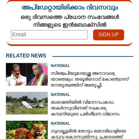
അപ്ഡേറ്റായിരിക്കാം ദിവസവും
ഒരു ദിവസത്തെ പ്രധാന സംഭവങ്ങൾ
നിങ്ങളുടെ ഇൻബോക്സിൽ
RELATED NEWS
NATIONAL
സിജെപിയുമായുള്ള അനാവശ്യ
താരതമ്യം: തരൂരിനോട് കോൺഗ്രസ്
നേതൃത്വത്തിന് അതൃപ്തി,
താക്കീതുമായി കെസി
NATIONAL
വേണുഗോപാൽ
ബരാമതിയിൽ വിമാനാപകടം;
തകർന്നുവീണത് സ്വകാര്യ
കമ്പനിയുടെ പരിശീലന വിമാനം
NATIONAL
ഗൂഡല്ലൂരിൽ തോട്ടം തൊഴിലാളിയെ
കടുവ കൊന്നുതിന്നു; പ്രദേശത്ത്