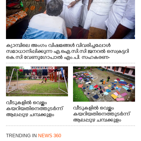
ക്യാമ്പിലെ അംഗം വിഷമങ്ങൾ വിവരിച്ചപ്പോൾ
സമാധാനിപ്പിക്കുന്ന എ.ഐ.സി.സി ജനറൽ സെക്രട്ടറി
കെ.സി വേണുഗോപാൽ എം.പി. സഹകരണ-
എക്സൈസ് വകുപ്പ് മന്ത്രി എം. ലിജു, എന്നിവർ
വീടുകളിൽ വെള്ളം
വീടുകളിൽ വെള്ളം
കയറിയതിനെത്തുടർന്ന്
കയറിയതിനെത്തുടർന്ന്
ആലപ്പുഴ ചമ്പക്കുളം
ആലപ്പുഴ ചമ്പക്കുളം
ഫാദർ തോമസ്
ഫാദർ തോമസ്
പോരൂക്കര സെൻട്രൽ
പോരൂക്കര സെൻട്രൽ
സ്കൂളിലെ ദുരിതാശ്വാസ
TRENDING IN
NEWS 360
സ്കൂളിലെ ദുരിതാശ്വാസ
ക്യാമ്പിലെത്തിയവർ