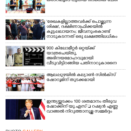
കരാറിലൂടെ പുതിയ ശാക്തിക ചേരി
'രേഖകളില്ലാത്തവർക്ക് പൊള്ളുന്ന
ശിക്ഷ', ദക്ഷിണാഫ്രിക്കയിൽ
കൂട്ടപ്പലായനം; ജീവനുംകൊണ്ട്
നാടുകടന്നത് ഒരു ലക്ഷത്തിലധികം
പേർ
900 കിലോമീറ്റർ ഒറ്റയ്‌ക്ക്
യാത്രചെ‌യ്‌തു,​
അഭിനയമോഹവുമായി
വീടുവിട്ടിറങ്ങിയ പതിനാറുകാരനെ
കണ്ടെത്തിയത് ഫിലിം സിറ്റിയിൽ
ആലപ്പുഴയിൽ കല്യാൺ സിൽക്‌സ്
ഷോറൂമിന് തുടക്കമായി
ഇന്ത്യയ്ക്കടക്കം 100 ശതമാനം തീരുവ
ഷോക്കിന് യു.എസ്  റഷ്യൻ എണ്ണ
വാങ്ങൽ നിറുത്താനുള്ള സമ്മർദ്ദം