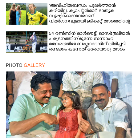
‘അവിഹിതബന്ധം പുലർത്താൻ
കഴിയില്ല,​ ക്യാപ്റ്റൻമാർ മാതൃക
സൃഷ്ടിക്കേണ്ടവരാണ്'
വിമർശനവുമായി ക്രിക്കറ്റ് താരത്തിന്റെ
ഭാര്യ
54 റൺസിന് ഓൾഔട്ട്; ഓസ്‌ട്രേലിയൻ
പര്യടനത്തിന് മുന്നേ സന്നാഹ
മത്സരത്തിൽ ബംഗ്ലാദേശിന് തിരിച്ചടി,
രണ്ടക്കം കടന്നത് ഒരേയൊരു താരം
PHOTO
GALLERY