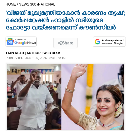
HOME /
NEWS 360 /
NATIONAL
CINEMA
'വിജയ് മുഖ്യമന്ത്രിയാകാൻ കാരണം തൃഷ';
കോർപ്പറേഷൻ ഹാളിൽ നടിയുടെ
OPINION
ഫോട്ടോ വയ്‌ക്കണമെന്ന് കൗൺസിലർ
PHOTOS
Share
1 MIN READ
| AUTHOR :
WEB DESK
LIFESTYLE
PUBLISHED: JUNE 25, 2026 03:41 PM IST
SPIRITUAL
INFO+
ART
ASTRO