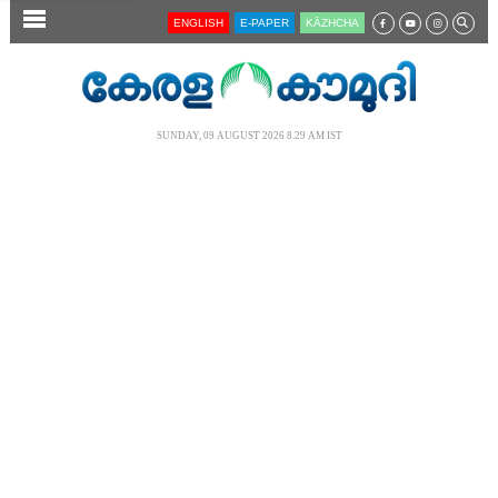
SECTIONS
ENGLISH
E-PAPER
KĀZHCHA
HOME
LATEST
SUNDAY, 09 AUGUST 2026 8.29 AM IST
AUDIO
NOTIFIED NEWS
POLL
KERALA
LOCAL
NEWS 360
CASE DIARY