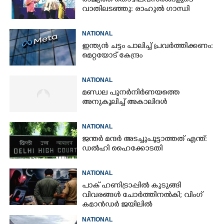
രാജ്യത്ത് തൊഴിലവസരങ്ങളുടെ
വാതിലടഞ്ഞു: രാഹുൽ ഗാന്ധി
NATIONAL
ഇന്ത്യൻ ചട്ടം പാലിച്ച് പ്രവർത്തിക്കണം:
മെറ്റയോട് കേന്ദ്രം
NATIONAL
മണ്ഡല പുനർനിർണയത്തെ
അനുകൂലിച്ച് അകാലിദൾ
NATIONAL
ജന്ത‌‌ർ മന്ദർ അടച്ചുപൂട്ടാത്തത് എന്ത്:
ഡൽഹി ഹൈക്കോടതി
NATIONAL
പാക് ഹണിട്രാപ്പിൽ കുടുങ്ങി
വിവരങ്ങൾ ചോർത്തിനൽകി;​ വിംഗ്
കമാൻഡർ ജയിലിൽ
NATIONAL