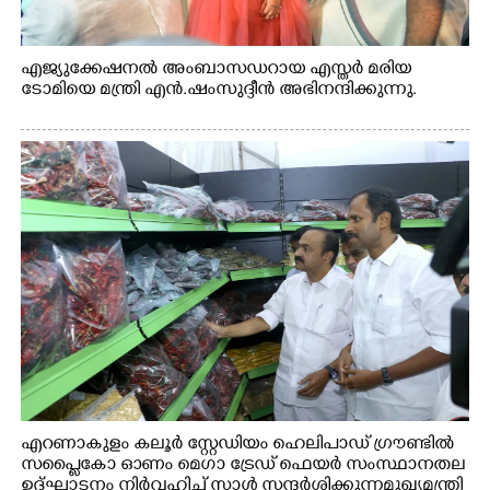
എജ്യുക്കേഷനൽ അംബാസഡറായ എസ്തർ മരിയ
ടോമിയെ മന്ത്രി എൻ.ഷംസുദ്ദീൻ അഭിനന്ദിക്കുന്നു.
എറണാകുളം കലൂർ സ്റ്റേഡിയം ഹെലിപാഡ് ഗ്രൗണ്ടിൽ
സപ്ളൈകോ ഓണം മെഗാ ട്രേഡ് ഫെയർ സംസ്ഥാനതല
ഉദ്ഘാടനം നിർവഹിച്ച് സ്റ്റാൾ സന്ദർശിക്കുന്ന മുഖ്യമന്ത്രി