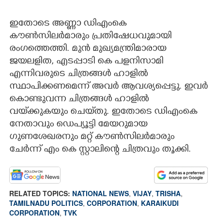
ഇതോടെ അണ്ണാ ഡിഎംകെ
കൗൺസിലർമാരും പ്രതിഷേധവുമായി
രംഗത്തെത്തി. മുൻ മുഖ്യമന്ത്രിമാരായ
ജയലളിത, എടപ്പാടി കെ പളനിസാമി
എന്നിവരുടെ ചിത്രങ്ങൾ ഹാളിൽ
സ്ഥാപിക്കണമെന്ന് അവർ ആവശ്യപ്പെട്ടു. ഇവർ
കൊണ്ടുവന്ന ചിത്രങ്ങൾ ഹാളിൽ
വയ്‌ക്കുകയും ചെയ്‌തു. ഇതോടെ ഡിഎംകെ
നേതാവും ഡെപ്യൂട്ടി മേയറുമായ
ഗുണശേഖരനും മറ്റ് കൗൺസിലർമാരും
ചേർന്ന് എം കെ സ്റ്റാലിന്റെ ചിത്രവും തൂക്കി.
RELATED TOPICS:
NATIONAL NEWS
,
VIJAY
,
TRISHA
,
TAMILNADU POLITICS
,
CORPORATION
,
KARAIKUDI
CORPORATION
,
TVK