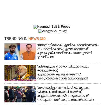
TRENDING IN
NEWS 360
'ജന്മനാട്ടിലേക്ക് എനിക്ക് മടങ്ങിവരണം,
സഹായിക്കണം'; ഉത്തരാഖണ്ഡ്
മുഖ്യമന്ത്രിയോട് അപേക്ഷയുമായി
ഋഷഭ് പന്ത്
'നിങ്ങളുടെ ഓരോ തീരുമാനവും
രാജ്യത്തിന്റെ
പുരോഗതിക്കായിരിക്കണം',​
വിദ്യാർത്ഥികളോട് പ്രധാനമന്ത്രി
'രേഖകളില്ലാത്തവർക്ക് പൊള്ളുന്ന
ശിക്ഷ', ദക്ഷിണാഫ്രിക്കയിൽ
കൂട്ടപ്പലായനം; ജീവനുംകൊണ്ട്
നാടുകടന്നത് ഒരു ലക്ഷത്തിലധികം
പേർ