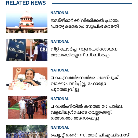
RELATED NEWS
NATIONAL
ജഡ്‌ജിമാർക്ക് വിരമിക്കൽ പ്രായം
പ്രത്യേകമാകാം: സുപ്രീംകോടതി
NATIONAL
നീറ്റ് ചോർച്ച: നുണപരിശോധന
ആവശ്യമില്ലെന്ന് സി.ബി.ഐ
NATIONAL
 കേന്ദ്രത്തിനെതിരെ വാങ്‌ചുക്
വാക്കുപാലിച്ചില്ല, ഫോട്ടോ
പുറത്തുവിട്ടു
NATIONAL
 ഡൽഹിയിൽ കനത്ത മഴ പാർല.
വളപ്പിലുൾപ്പെടെ വെള്ളക്കെട്ട്,
ഗതാഗതം തടസപ്പെട്ടു
NATIONAL
പെല്ലറ്റ് ഗൺ : സി.ആർ.പി.എഫിനോട്