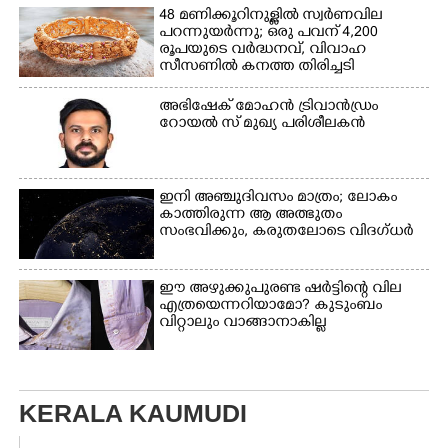
48 മണിക്കൂറിനുള്ളിൽ സ്വർണവില
പറന്നുയർന്നു; ഒരു പവന് 4,200
രൂപയുടെ വർദ്ധനവ്, വിവാഹ
സീസണിൽ കനത്ത തിരിച്ചടി
അഭിഷേക് മോഹൻ ട്രിവാൻഡ്രം
റോയൽ സ് മുഖ്യ പരിശീലകൻ
ഇനി അഞ്ചുദിവസം മാത്രം; ലോകം
കാത്തിരുന്ന ആ അത്ഭുതം
സംഭവിക്കും, കരുതലോടെ വിദഗ്ധർ
ഈ അഴുക്കുപുരണ്ട ഷർട്ടിന്റെ വില
എത്രയെന്നറിയാമോ? കുടുംബം
വിറ്റാലും വാങ്ങാനാകില്ല
KERALA KAUMUDI