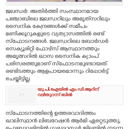
CARTOONS
ജലന്ധർ: അതിർത്തി സംസ്ഥാനമായ
പഞ്ചാബിലെ ജലന്ധറിലും അമൃത്‌സറിലും
സൈനിക കേന്ദ്രങ്ങൾക്ക് സമീപം
LITERATURE
മണിക്കൂറുകളുടെ വ്യത്യാസത്തിൽ രണ്ട്
സ്ഫോടനങ്ങൾ. ജലന്ധറിലെ ബോർഡർ
ZOOM
സെക്യൂരിറ്റി ഫോഴ്സ് ആസ്ഥാനത്തും
അമൃത്സറിൽ ഖാസ സൈനിക ക്യാംപ്
CONTACT US
പരിസരത്തുമാണ് സ്ഫോടനമുണ്ടായത്.
രണ്ടിടത്തും ആളപായമൊന്നും റിപ്പോർട്ട്
ചെയ്തിട്ടില്ല.
യു.പി.ഐയിൽ എം.ഡി.ആറിന്
വഴിതുറന്ന് ബിൽ
സ്ഫോടനത്തിന്റെ ഉത്തരവാദിത്തം
ഖാലിസ്ഥാൻ ലിബറേഷൻ ആർമി ഏറ്റെടുത്തു,
ഫെബ്രുവരിയിൽ ഗുരുദാസ്പൂർ ജില്ലയിൽ നടന്ന