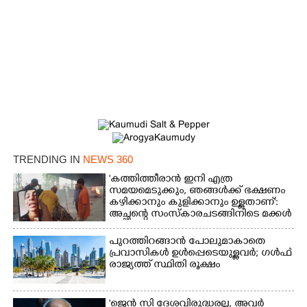
TRENDING IN
NEWS 360
'കത്തിത്തീരാൻ ഇനി എത്ര
സമയമെടുക്കും, ഞങ്ങൾക്ക് ഭക്ഷണം
കഴിക്കാനും കുളിക്കാനും ഉള്ളതാണ്':
അച്ഛന്റെ സംസ്കാരചടങ്ങിനിടെ മക്കൾ
പുറത്തിറങ്ങാൻ പോലുമാകാതെ
പ്രവാസികൾ ഉൾപ്പെടെയുള്ളവർ; ഗൾഫ്
രാജ്യത്ത് സ്ഥിതി രൂക്ഷം
'ജെൻ സി ദേശവിരുദ്ധരല്ല, അവർ