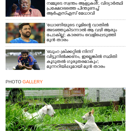
നമ്മുടെ സ്വന്തം ആളുകൾ', വിദ്യാർത്ഥി
പ്രക്ഷോഭത്തെ പിന്തുണച്ച്
ആർഎസ്‌എസ് മേധാവി
'ധോണിയുടെ റൂമിന്റെ വാതിൽ
അടഞ്ഞുകിടന്നാൽ ആ വഴി ആരും
പോകില്ല'; കാരണം വെളിപ്പെടുത്തി
മുൻ താരം
'ബുംറ ക്രിക്കറ്റിൽ നിന്ന്
വിട്ടുനിൽക്കണം, ഇല്ലെങ്കിൽ സ്ഥിതി
കൂടുതൽ ഗുരുതരമാകും';
മുന്നറിയിപ്പുമായി മുൻ താരം
PHOTO
GALLERY