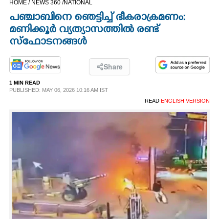
HOME /
NEWS 360 /
NATIONAL
CINEMA
പഞ്ചാബിനെ ഞെട്ടിച്ച് ഭീകരാക്രമണം:
മണിക്കൂർ വ്യത്യാസത്തിൽ രണ്ട്
OPINION
സ്ഫോടനങ്ങൾ
PHOTOS
Share
1 MIN READ
PUBLISHED: MAY 06, 2026 10:16 AM IST
LIFESTYLE
READ
ENGLISH VERSION
SPIRITUAL
INFO+
ART
ASTRO