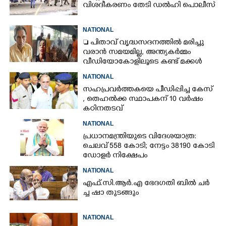
വിശദീകരണം തേടി ഡൽഹി പൊലീസ്
NATIONAL
 പിതാവ് വൃദ്ധസദനത്തിൽ മരിച്ചു
വരാൻ സമയമില്ല,​ അന്ത്യകർമ്മം
വീഡിയോകോളിലൂടെ കണ്ട് മക്കൾ
NATIONAL
സഹപ്രവർത്തകയെ പീഡിപ്പിച്ച കേസ്
, തെഹൽക്ക സ്ഥാപകന് 10 വർഷം
കഠിനതടവ്
NATIONAL
പ്രധാനമന്ത്രിയുടെ വിദേശയാത്ര:
ചെലവ് 558 കോടി; നേട്ടം 38190 കോടി
ഡോളർ നിക്ഷേപം
NATIONAL
എ​ഫ്.​സി.​ആ​ർ.​എ​ ​ഭേ​ദ​ഗ​തി​ ​ബിൽ ച​ർ​
ച്ച​ ​ഷാ​ ​തുടങ്ങും
NATIONAL