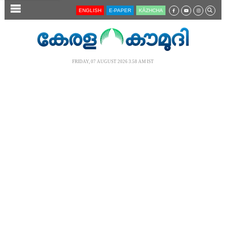
SECTIONS
ENGLISH
E-PAPER
KĀZHCHA
HOME
LATEST
FRIDAY, 07 AUGUST 2026 3.58 AM IST
AUDIO
NOTIFIED NEWS
POLL
KERALA
LOCAL
NEWS 360
CASE DIARY