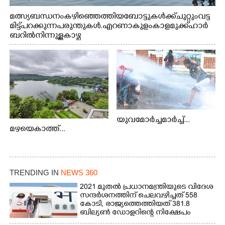
മത്സ്യബന്ധനം കഴിഞ്ഞെത്തിയ ബോട്ടുകൾക്ക് ചുറ്റും വട്ട
മിട്ട് പറക്കുന്ന പരുന്തുകൾ. എറണാകുളം കാളമുക്ക് ഹാർ
ബറിൽ നിന്നുള്ള കാഴ്ച
യുവമോർച്ചമാർച്ച്...
മഴയെകാത്ത്...
TRENDING IN
NEWS 360
2021 മുതൽ പ്രധാനമന്ത്രിയുടെ വിദേശ
സന്ദർശനത്തിന് ചെലവഴിച്ചത് 558
കോടി, രാജ്യത്തെത്തിയത് 381.8
ബില്യൺ ഡോളറിന്റെ നിക്ഷേപം