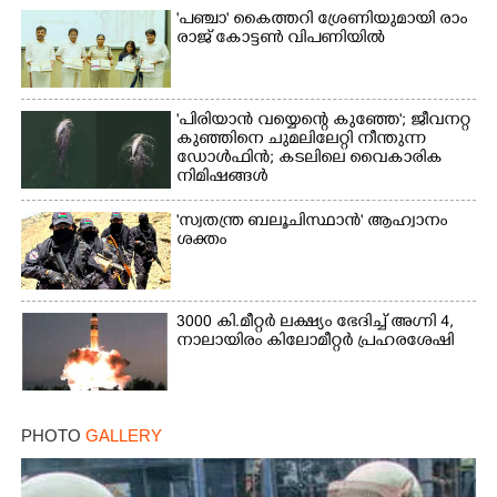
'​പ​ഞ്ചാ​'​ ​കൈ​ത്ത​റി​ ​ശ്രേ​ണി​യു​മാ​യി​ ​രാം​
രാ​ജ് ​കോ​ട്ടൺ വിപണിയിൽ
'പിരിയാൻ വയ്യെന്റെ കുഞ്ഞേ'; ജീവനറ്റ
കുഞ്ഞിനെ ചുമലിലേറ്റി നീന്തുന്ന
ഡോൾഫിൻ; കടലിലെ വൈകാരിക
നിമിഷങ്ങൾ
'സ്വതന്ത്ര ബലൂചിസ്ഥാൻ' ആഹ്വാനം
ശക്തം
3000 കി.മീറ്റർ ലക്ഷ്യം ഭേദിച്ച് അഗ്നി 4,
നാലായിരം കിലോമീറ്റർ പ്രഹരശേഷി
PHOTO
GALLERY