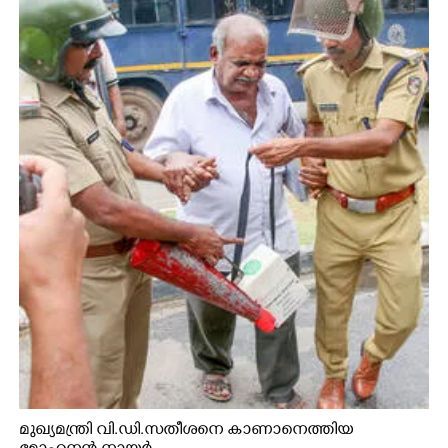
മുഖ്യമന്ത്രി വി.ഡി.സതീശനെ കാണാനെത്തിയ