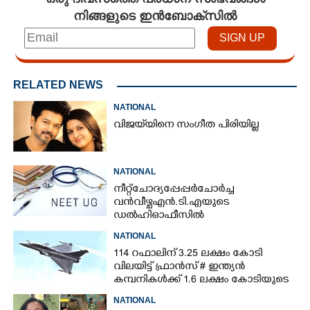
നിങ്ങളുടെ ഇൻബോക്സിൽ
RELATED NEWS
NATIONAL
വിജയ്‌യിനെ സംഗീത പിരിയില്ല
NATIONAL
നീറ്റ് ചോദ്യപ്പേപ്പർ ചോർച്ച
വൻവീഴ്ച എൻ.ടി.എയുടെ
ഡൽഹി ഓഫീസിൽ
NATIONAL
114 റഫാലിന് 3.25 ലക്ഷം കോടി
വിലയിട്ട് ഫ്രാൻസ് # ഇന്ത്യൻ
കമ്പനികൾക്ക് 1.6 ലക്ഷം കോടിയുടെ
നിർമ്മാണ പങ്കാളിത്തം
NATIONAL