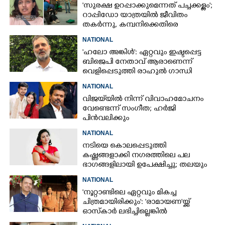
'സുരക്ഷ ഉറപ്പാക്കുമെന്നത് പച്ചക്കള്ളം';
റാപ്പിഡോ യാത്രയിൽ ജീവിതം
തകർന്നു, കമ്പനിക്കെതിരെ
പരാതിയുമായി യുവതി
NATIONAL
'ഹലോ അങ്കിൾ': ഏറ്റവും ഇഷ്ടപ്പെട്ട
ബിജെപി നേതാവ് ആരാണെന്ന്
വെളിപ്പെടുത്തി രാഹുൽ ഗാന്ധി
NATIONAL
വിജയ്‌യിൽ നിന്ന് വിവാഹമോചനം
വേണ്ടെന്ന് സംഗീത; ഹർജി
പിൻവലിക്കും
NATIONAL
നടിയെ കൊലപ്പെടുത്തി
കഷ്ണങ്ങളാക്കി നഗരത്തിലെ പല
ഭാഗങ്ങളിലായി ഉപേക്ഷിച്ചു; തലയും
കയ്യും കണ്ടെത്താനാകാതെ പൊലീസ്
NATIONAL
'നൂറ്റാണ്ടിലെ ഏറ്റവും മികച്ച
ചിത്രമായിരിക്കും': 'രാമായണ'യ്ക്ക്
ഓസ്കാ‌ർ ലഭിച്ചില്ലെങ്കിൽ
നിരാശനാകുമെന്ന് ദേവേന്ദ്ര