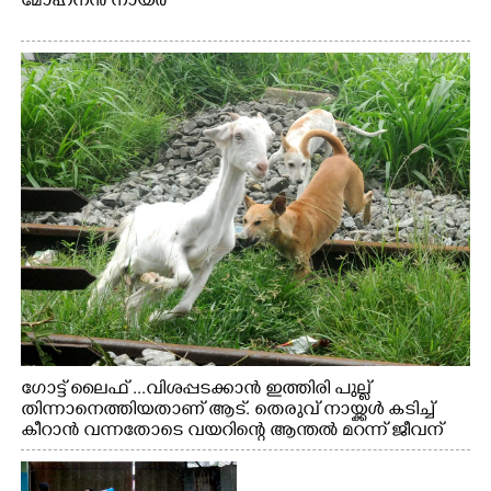
മോഹനൻ നായർ
ഗോട്ട് ലൈഫ് ...വിശപ്പടക്കാൻ ഇത്തിരി പുല്ല്
തിന്നാനെത്തിയതാണ് ആട്. തെരുവ് നായ്ക്കൾ കടിച്ച്
കീറാൻ വന്നതോടെ വയറിന്റെ ആന്തൽ മറന്ന് ജീവന്
വേണ്ടിയായി ഓട്ടം. എറണാകുളം വാത്തുരുത്തിയിൽ
നിന്നുള്ള കാഴ്ച