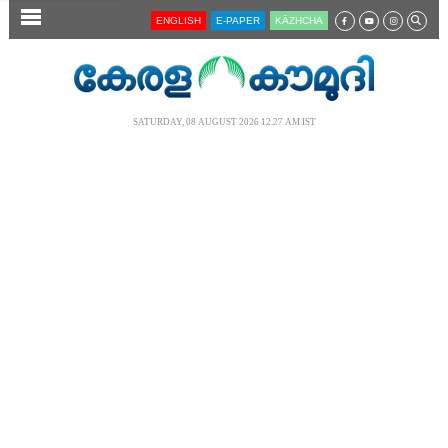
SECTIONS
ENGLISH
E-PAPER
KĀZHCHA
HOME
LATEST
SATURDAY, 08 AUGUST 2026 12.27 AM IST
AUDIO
NOTIFIED NEWS
POLL
KERALA
LOCAL
NEWS 360
CASE DIARY