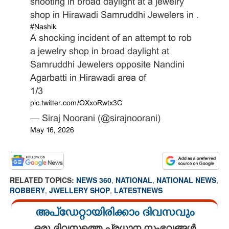
shooting in broad daylight at a jewelry
shop in Hirawadi Samruddhi Jewelers in
.
#Nashik
A shocking incident of an attempt to rob
a jewelry shop in broad daylight at
Samruddhi Jewelers opposite Nandini
Agarbatti in Hirawadi area of
1/3
pic.twitter.com/OXxoRwtx3C
— Siraj Noorani (@sirajnoorani)
May 16, 2026
RELATED TOPICS:
NEWS 360
,
NATIONAL
,
NATIONAL NEWS
,
ROBBERY
,
JWELLERY SHOP
,
LATESTNEWS
അപ്ഡേറ്റായിരിക്കാം ദിവസവും
ഒരു ദിവസത്തെ പ്രധാന സംഭവങ്ങൾ