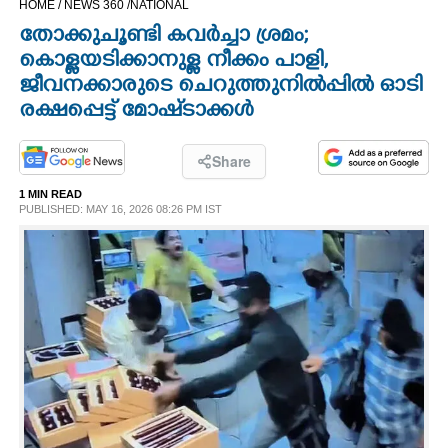
HOME /
NEWS 360 /
NATIONAL
CINEMA
തോക്കുചൂണ്ടി കവർച്ചാ ശ്രമം;
കൊള്ളയടിക്കാനുള്ള നീക്കം പാളി,​
OPINION
ജീവനക്കാരുടെ ചെറുത്തുനിൽപ്പിൽ ഓടി
രക്ഷപ്പെട്ട് മോഷ്‌ടാക്കൾ
PHOTOS
Share
LIFESTYLE
1 MIN READ
PUBLISHED: MAY 16, 2026 08:26 PM IST
SPIRITUAL
INFO+
ART
ASTRO