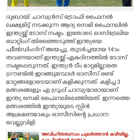
CARTOONS
ദുബായ്: ചാമ്പ്യൻസ് ട്രോഫി ഫൈനൽ
ലക്ഷ്യമിട്ട് നടക്കുന്ന ആദ്യ സെമി ഫൈനലിൽ
LITERATURE
ഇന്ത്യയ്ക്ക് ടോസ് നഷ്ടം. ഇതോടെ ഓസ്‌ട്രേലിയ
ബാറ്റിംഗ് തിരഞ്ഞെടുത്ത് ഇന്ത്യയെ
ZOOM
ഫീൽഡിംഗിന് അയച്ചു. തുടർച്ചയായ 14ാം
തവണയാണ് ഇന്ത്യയ്ക്ക് ഏകദിനത്തിൽ ടോസ്
CONTACT US
നഷ്ടപ്പെടുന്നത്. ഇന്ത്യൻ ടീം മാറ്റമില്ലാതെ
ഗ്രൗണ്ടിൽ ഇറങ്ങുമ്പോൾ ഓസീസ് രണ്ട്
മാറ്റങ്ങളോടെയാണ് കളിക്കുന്നത്. കളിച്ച 3
മത്സരങ്ങളും എ ഗ്രൂപ്പ് ചാമ്പ്യന്മാരായാണ്
ഇന്ത്യ സെമി ഫൈനലിലെത്തിയത്. ഇന്നത്തെ
മത്സരത്തിൽ ഇന്ത്യയുടെ സ്പിൻ
ആക്രമണമാകും ഓസീസിന്റെ പ്രധാന
വെല്ലുവിളി.
‘അവിഹിതബന്ധം പുലർത്താൻ കഴിയില്ല,​