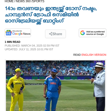
HOME /
NEWS 360 /
SPORTS
CINEMA
14ാം തവണയും ഇന്ത്യയ്ക്ക് ടോസ് നഷ്ടം,
ചാമ്പ്യൻസ് ട്രോഫി സെമിയിൽ
OPINION
ഓസ്‌ട്രേലിയയ്ക്ക് ബാറ്റിംഗ്
PHOTOS
Share
1 MIN READ
PUBLISHED: MARCH 04, 2025 02:59 PM IST
LIFESTYLE
UPDATED: JULY 11, 2025 10:01 PM IST
READ
ENGLISH VERSION
SPIRITUAL
INFO+
ART
ASTRO