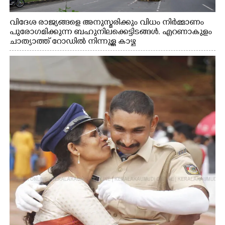
വിദേശ രാജ്യങ്ങളെ അനുസ്മരിക്കും വിധം നിർമ്മാണം
പുരോഗമിക്കുന്ന ബഹുനിലക്കെട്ടിടങ്ങൾ. എറണാകുളം
ചാത്യാത്ത് റോഡിൽ നിന്നുള്ള കാഴ്ച