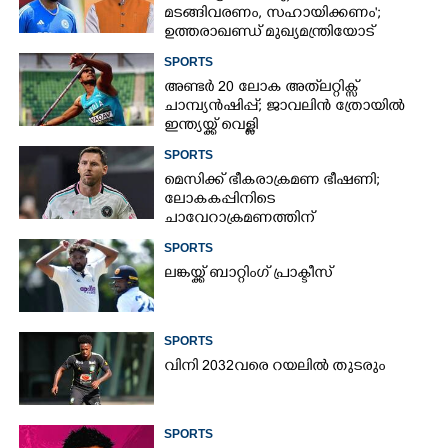
മടങ്ങിവരണം, സഹായിക്കണം';
ഉത്തരാഖണ്ഡ് മുഖ്യമന്ത്രിയോട്
അപേക്ഷയുമായി ഋഷഭ് പന്ത്
SPORTS
അണ്ടർ 20 ലോക അത്‌ലറ്റിക്സ്
ചാമ്പ്യൻഷിപ്പ്; ജാവലിൻ ത്രോയിൽ
ഇന്ത്യയ്ക്ക് വെള്ളി
SPORTS
മെസിക്ക് ഭീകരാക്രമണ ഭീഷണി;
ലോകകപ്പിനിടെ
ചാവേറാക്രമണത്തിന്
പദ്ധതിയിട്ടിരുന്നതായി റിപ്പോർട്ട്
SPORTS
ലങ്കയ്ക്ക് ബാറ്റിംഗ് പ്രാക്ടീസ്
SPORTS
വിനി 2032വരെ റയലിൽ തുടരും
SPORTS