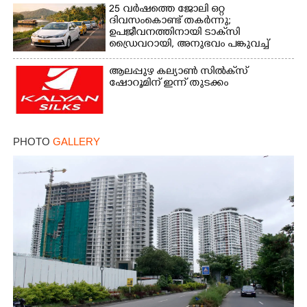
25 വർഷത്തെ ജോലി ഒറ്റ
ദിവസംകൊണ്ട് തകർന്നു;
ഉപജീവനത്തിനായി ടാക്‌സി
ഡ്രൈവറായി,​ അനുഭവം പങ്കുവച്ച്
യുവതി
ആലപ്പുഴ കല്യാൺ സിൽക്‌സ്
ഷോറൂമിന് ഇന്ന് തുടക്കം
PHOTO
GALLERY