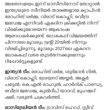
അതേസമയം ഇന്ന് ഓസീസിനോട് തോറ്റാൽ
ഇന്ത്യയുടെ സീനിയർ താരങ്ങളായ ക്യാപ്ടൻ
രോഹിത് ശർമ്മ, വിരാട് കൊഹ്ലി, രവീന്ദ്ര
ജഡേജ എന്നിവർ ഏകദിന ക്രിക്കറ്റിൽ നിന്ന്
വിരമിക്കുമോയെന്ന ആകാംഷ
ആരാധകർക്കുണ്ട്. ലോകകപ്പ് വിജയത്തിന്
പിന്നാലെ മൂവരും ട്വന്റി 20യിൽ നിന്നും
വിരമിച്ചിരുന്നു. മൂവരും 2027ലെ ഏകദന
ലോകകപ്പ് വരെ തുടർന്നേക്കുമെന്നും
റിപ്പോർട്ടുകളുണ്ട്.
ഇന്ത്യൻ ടീം:
രോഹിത് ശർമ, ശുഭ്മാൻ ഗിൽ,
വിരാട് കൊഹ്ലി, ശ്രേയസ് അയ്യർ, അക്സർ
പട്ടേൽ, കെ.എൽ രാഹുൽ, ഹാർദിക് പാണ്ഡ്യ,
രവീന്ദ്ര ജഡേജ, കുൽദീപ് യാദവ്, മുഹമ്മദ്
ഷമി, വരുൺ ചക്രവർത്തി.
ഓസ്‌ട്രേലിയൻ ടീം:
ട്രാവിസ് ഹെഡ്, സ്റ്റീവ്