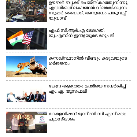
ഊബർ ബുക്ക് ചെയ്‌ത് കാത്തുനിന്നു,​
എത്തിയത് ലക്ഷങ്ങൾ വിലമതിക്കുന്ന
സൂപ്പർ ബൈക്ക്,​ അനുഭവം പങ്കുവച്ച്
യുവാവ്
എഫ്.സി.ആർ.എ ഭേദഗതി:
യു.എസിന് ഇന്ത്യയുടെ മറുപടി
കസഖ്‌സ്ഥാനിൽ വീണ്ടും കടുവയുടെ
ഗർജ്ജനം
കേന്ദ്ര ആഭ്യന്ത്രര മന്ത്രിയെ സന്ദർശിച്ച്
എം.എ. യൂസഫലി
കേരളവിഷന് മൂന്ന് ബി.സി.എസ് രത്ന
പുരസ്‌കാരം