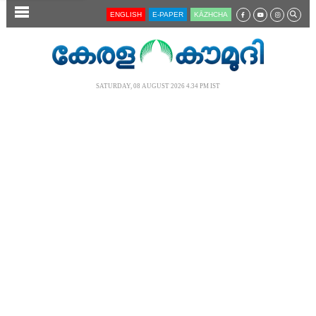
SECTIONS
ENGLISH
E-PAPER
KĀZHCHA
HOME
LATEST
SATURDAY, 08 AUGUST 2026 4.34 PM IST
AUDIO
NOTIFIED NEWS
POLL
KERALA
LOCAL
NEWS 360
CASE DIARY