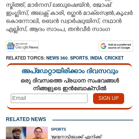
സ്മിത്ത്, മാർനസ് ലബുഷെയ്ൻ, ജോഷ്
ഇംഗ്ലിസ്, അലക്സ് കാരി, ഗ്ലെൻ മാക്‌സ്വെൽ,കൂപ്പർ
കൊന്നോലി, ബെൻ ഡ്വാർഷുയിസ്, നഥാൻ
എല്ലിസ്, ആദം സാംപ, തൻവീർ സാംഗ
RELATED TOPICS:
NEWS 360
,
SPORTS
,
INDIA
,
CRICKET
അപ്ഡേറ്റായിരിക്കാം ദിവസവും
ഒരു ദിവസത്തെ പ്രധാന സംഭവങ്ങൾ
നിങ്ങളുടെ ഇൻബോക്സിൽ
RELATED NEWS
SPORTS
'ജന്മനാട്ടിലേക്ക് എനിക്ക്