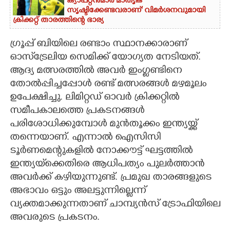
ക്യാപ്റ്റൻമാർ മാതൃക
സൃഷ്ടിക്കേണ്ടവരാണ്' വിമർശനവുമായി
ക്രിക്കറ്റ് താരത്തിന്റെ ഭാര്യ
ഗ്രൂപ്പ് ബിയിലെ രണ്ടാം സ്ഥാനക്കാരാണ്
ഓസ്‌ട്രേലിയ സെമിക്ക് യോഗ്യത നേടിയത്.
ആദ്യ മത്സരത്തിൽ അവർ ഇംഗ്ലണ്ടിനെ
തോൽപ്പിച്ചപ്പോൾ രണ്ട് മത്സരങ്ങൾ മഴമൂലം
ഉപേക്ഷിച്ചു. ലിമിറ്റഡ് ഓവർ ക്രിക്കറ്റിൽ
സമീപകാലത്തെ പ്രകടനങ്ങൾ
പരിശോധിക്കുമ്പോൾ മുൻതൂക്കം ഇന്ത്യയ്ക്ക്
തന്നെയാണ്. എന്നാൽ ഐസിസി
ടൂർണമെന്റുകളിൽ നോക്കൗട്ട് ഘട്ടത്തിൽ
ഇന്ത്യയ്‌ക്കെതിരെ ആധിപത്യം പുലർത്താൻ
അവർക്ക് കഴിയുന്നുണ്ട്. പ്രമുഖ താരങ്ങളുടെ
അഭാവം ഒട്ടും അലട്ടുന്നില്ലെന്ന്
വ്യക്തമാക്കുന്നതാണ് ചാമ്പ്യൻസ് ട്രോഫിയിലെ
അവരുടെ പ്രകടനം.