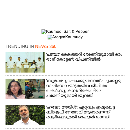
Copy Link
TRENDING IN
NEWS 360
'​പ​ഞ്ചാ​'​ ​കൈ​ത്ത​റി​ ​ശ്രേ​ണി​യു​മാ​യി​ ​രാം​
രാ​ജ് ​കോ​ട്ടൺ വിപണിയിൽ
'സുരക്ഷ ഉറപ്പാക്കുമെന്നത് പച്ചക്കള്ളം';
റാപ്പിഡോ യാത്രയിൽ ജീവിതം
തകർന്നു, കമ്പനിക്കെതിരെ
പരാതിയുമായി യുവതി
'ഹലോ അങ്കിൾ': ഏറ്റവും ഇഷ്ടപ്പെട്ട
ബിജെപി നേതാവ് ആരാണെന്ന്
വെളിപ്പെടുത്തി രാഹുൽ ഗാന്ധി